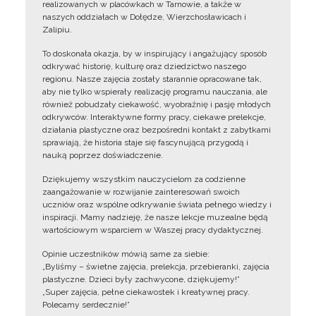
realizowanych w placówkach w Tarnowie, a także w
naszych oddziałach w Dołędze, Wierzchosławicach i
Zalipiu.
To doskonała okazja, by w inspirujący i angażujący sposób
odkrywać historię, kulturę oraz dziedzictwo naszego
regionu. Nasze zajęcia zostały starannie opracowane tak,
aby nie tylko wspierały realizację programu nauczania, ale
również pobudzały ciekawość, wyobraźnię i pasję młodych
odkrywców. Interaktywne formy pracy, ciekawe prelekcje,
działania plastyczne oraz bezpośredni kontakt z zabytkami
sprawiają, że historia staje się fascynującą przygodą i
nauką poprzez doświadczenie.
Dziękujemy wszystkim nauczycielom za codzienne
zaangażowanie w rozwijanie zainteresowań swoich
uczniów oraz wspólne odkrywanie świata pełnego wiedzy i
inspiracji. Mamy nadzieję, że nasze lekcje muzealne będą
wartościowym wsparciem w Waszej pracy dydaktycznej.
Opinie uczestników mówią same za siebie:
„Byliśmy – świetne zajęcia, prelekcja, przebieranki, zajęcia
plastyczne. Dzieci były zachwycone, dziękujemy!”
„Super zajęcia, pełne ciekawostek i kreatywnej pracy.
Polecamy serdecznie!”