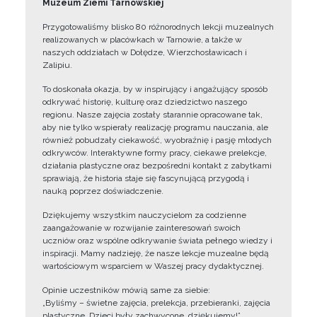
Muzeum Ziemi Tarnowskiej
Przygotowaliśmy blisko 80 różnorodnych lekcji muzealnych
realizowanych w placówkach w Tarnowie, a także w
naszych oddziałach w Dołędze, Wierzchosławicach i
Zalipiu.
To doskonała okazja, by w inspirujący i angażujący sposób
odkrywać historię, kulturę oraz dziedzictwo naszego
regionu. Nasze zajęcia zostały starannie opracowane tak,
aby nie tylko wspierały realizację programu nauczania, ale
również pobudzały ciekawość, wyobraźnię i pasję młodych
odkrywców. Interaktywne formy pracy, ciekawe prelekcje,
działania plastyczne oraz bezpośredni kontakt z zabytkami
sprawiają, że historia staje się fascynującą przygodą i
nauką poprzez doświadczenie.
Dziękujemy wszystkim nauczycielom za codzienne
zaangażowanie w rozwijanie zainteresowań swoich
uczniów oraz wspólne odkrywanie świata pełnego wiedzy i
inspiracji. Mamy nadzieję, że nasze lekcje muzealne będą
wartościowym wsparciem w Waszej pracy dydaktycznej.
Opinie uczestników mówią same za siebie:
„Byliśmy – świetne zajęcia, prelekcja, przebieranki, zajęcia
plastyczne. Dzieci były zachwycone, dziękujemy!”