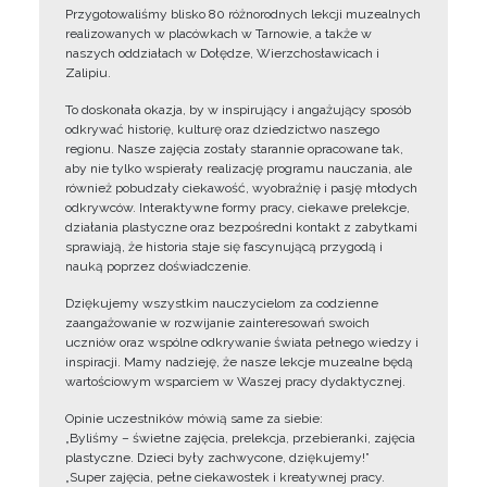
Przygotowaliśmy blisko 80 różnorodnych lekcji muzealnych
realizowanych w placówkach w Tarnowie, a także w
naszych oddziałach w Dołędze, Wierzchosławicach i
Zalipiu.
To doskonała okazja, by w inspirujący i angażujący sposób
odkrywać historię, kulturę oraz dziedzictwo naszego
regionu. Nasze zajęcia zostały starannie opracowane tak,
aby nie tylko wspierały realizację programu nauczania, ale
również pobudzały ciekawość, wyobraźnię i pasję młodych
odkrywców. Interaktywne formy pracy, ciekawe prelekcje,
działania plastyczne oraz bezpośredni kontakt z zabytkami
sprawiają, że historia staje się fascynującą przygodą i
nauką poprzez doświadczenie.
Dziękujemy wszystkim nauczycielom za codzienne
zaangażowanie w rozwijanie zainteresowań swoich
uczniów oraz wspólne odkrywanie świata pełnego wiedzy i
inspiracji. Mamy nadzieję, że nasze lekcje muzealne będą
wartościowym wsparciem w Waszej pracy dydaktycznej.
Opinie uczestników mówią same za siebie:
„Byliśmy – świetne zajęcia, prelekcja, przebieranki, zajęcia
plastyczne. Dzieci były zachwycone, dziękujemy!”
„Super zajęcia, pełne ciekawostek i kreatywnej pracy.