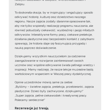
Zalipiu.
To doskonała okazja, by w inspirujący i angażujący sposób
odkrywać historię, kulturę oraz dziedzictwo naszego
regionu. Nasze zajęcia zostały starannie opracowane tak,
aby nie tylko wspierały realizację programu nauczania, ale
również pobudzały ciekawość, wyobraźnię i pasję młodych
odkrywców. Interaktywne formy pracy, ciekawe prelekcje,
działania plastyczne oraz bezpośredni kontakt z zabytkami
sprawiają, że historia staje się fascynującą przygodą i
nauką poprzez doświadczenie.
Dziękujemy wszystkim nauczycielom za codzienne
zaangażowanie w rozwijanie zainteresowań swoich
uczniów oraz wspólne odkrywanie świata pełnego wiedzy i
inspiracji. Mamy nadzieję, że nasze lekcje muzealne będą
wartościowym wsparciem w Waszej pracy dydaktycznej.
Opinie uczestników mówią same za siebie:
„Byliśmy – świetne zajęcia, prelekcja, przebieranki, zajęcia
plastyczne. Dzieci były zachwycone, dziękujemy!”
„Super zajęcia, pełne ciekawostek i kreatywnej pracy.
Polecamy serdecznie!”
Rezerwacje już trwają