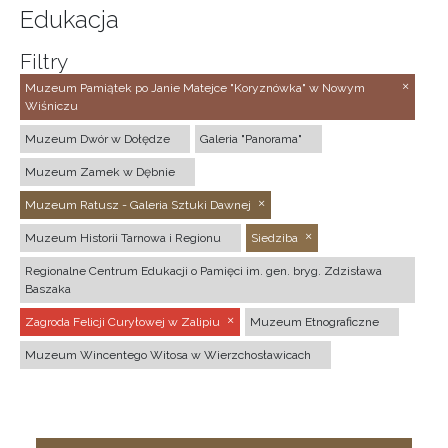
Edukacja
Filtry
Muzeum Pamiątek po Janie Matejce "Koryznówka" w Nowym
Wiśniczu
Muzeum Dwór w Dołędze
Galeria "Panorama"
Muzeum Zamek w Dębnie
Muzeum Ratusz - Galeria Sztuki Dawnej
Muzeum Historii Tarnowa i Regionu
Siedziba
Regionalne Centrum Edukacji o Pamięci im. gen. bryg. Zdzisława
Baszaka
Zagroda Felicji Curyłowej w Zalipiu
Muzeum Etnograficzne
Muzeum Wincentego Witosa w Wierzchosławicach