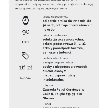
zalipiańskie motywy kwiatowe, który po zajęciach zabierają
ze sobą jako pamiątkę tego wydarzenia.
liczba uczestników
od października do kwietnia: do
30 osób, od maja do września: do
90
50 osób
wiek uczestników
edukacja wczesnoszkolna,
min.
szkoła podstawowa (kl. 4-8),
szkoły ponadpodstawowe,
seniorzy, studenci
dostępność dla osób
z niepełnosprawnościami
16 zł
osoby z niepełnosprawnością
słuchu, osoby z
niepełnosprawnością
osoba
intelektualną
miejsce
Zagroda Felicji Curyłowej w
Zalipiu, Zalipie 135, 33-210
Olesno
uwagi