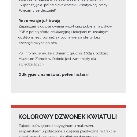
„Super zajęcia, pełne ciekawostek i kreatywnej pracy.
Polecamy serdecznie!”
Rezerwacje już trwają
Zapraszamy do planowania wizyt oraz pobierania plików
PDF z pełną ofertą edukacyjną i lekcjami muzealnymi –
dostępna jest również skrócona wersja oferty bez
szczegółowych opisów.
PS. Informujemy, że z dniem 1 grudnia 2025 r. oddział
Muzeum Zamek w Dębnie jest zamknięty dla
zwiedzających.
Odkryjcie z nami świat pełen historii!
KOLOROWY DZWONEK KWIATULI
Zajęcia poświęcone tradycyjnemu malarstwu
zalipiańskiemu połączone z częścią plastyczną, w trakcie
której uczestnicy pomalują gliniany dzwonek w