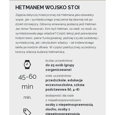
HETMANEM WOJSKO STOI
Zajęcia dotyczą historycznej roli Hetmana jako dowódcy
wojsk, jak i symbolicznego znaczenia tej dawnej roli po
dzień dzisiejszy. Główną omawianą postacią jest Hetman
Jan Amor Tarnowski. Kim był Hetman, co robił, co nosił, co
symbolizowało jego władze? Część lekcji jest poświęcona
historii broni, pierw funkcjonalnej, później czysto ozdobnej i
symbolicznej, jak i atrybutom władzy - od królewskiego
berła po kordzik oficera. W części praktycznej uczestnicy
tworzą własną buławę hetmańską.
liczba uczestników
do 25 osób (grupy
zorganizowane)
45-60
wiek uczestników
przedszkole, edukacja
min
wczesnoszkolna, szkoła
podstawowa (kl. 4-8)
dostępność dla osób
min.
z niepełnosprawnościami
osoby z niepełnosprawnością
słuchu, osoby z
niepełnosprawnością