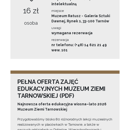
intelektualną
16 zł
miejsce
Muzeum Ratusz - Galeria Sztuki
Dawnej, Rynek 1, 33-100 Tarnów
osoba
uwagi
wymagana rezerwacja
rezerwacja
nr telefonu: (+48) 14 621 21 49
wew. 101
PEŁNA OFERTA ZAJĘĆ
EDUKACYJNYCH MUZEUM ZIEMI
TARNOWSKIEJ (PDF)
Najnowsza oferta edukacyjna wiosna–lato 2026
Muzeum Ziemi Tarnowskiej
Przygotowaliśmy blisko 80 różnorodnych lekcji muzealnych
realizowanych w placówkach w Tarnowie, a także w
naszych oddziałach w Dołędze, Wierzchosławicach i