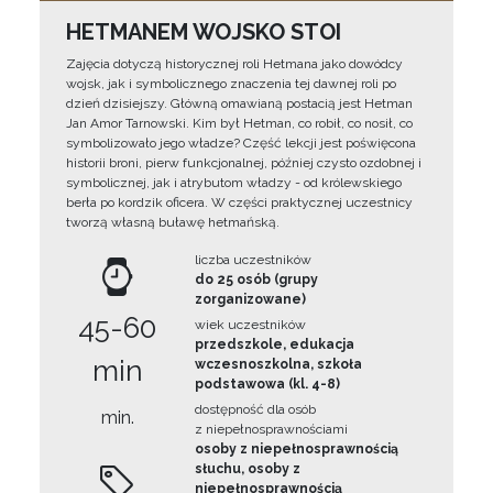
HETMANEM WOJSKO STOI
Zajęcia dotyczą historycznej roli Hetmana jako dowódcy
wojsk, jak i symbolicznego znaczenia tej dawnej roli po
dzień dzisiejszy. Główną omawianą postacią jest Hetman
Jan Amor Tarnowski. Kim był Hetman, co robił, co nosił, co
symbolizowało jego władze? Część lekcji jest poświęcona
historii broni, pierw funkcjonalnej, później czysto ozdobnej i
symbolicznej, jak i atrybutom władzy - od królewskiego
berła po kordzik oficera. W części praktycznej uczestnicy
tworzą własną buławę hetmańską.
liczba uczestników
do 25 osób (grupy
zorganizowane)
45-60
wiek uczestników
przedszkole, edukacja
min
wczesnoszkolna, szkoła
podstawowa (kl. 4-8)
dostępność dla osób
min.
z niepełnosprawnościami
osoby z niepełnosprawnością
słuchu, osoby z
niepełnosprawnością