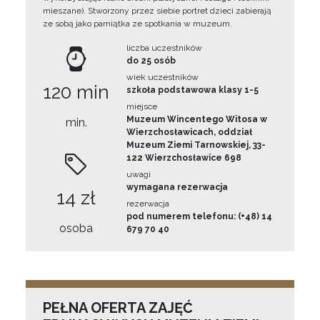
mieszane). Stworzony przez siebie portret dzieci zabierają
ze sobą jako pamiątka ze spotkania w muzeum.
liczba uczestników
do 25 osób
wiek uczestników
120 min
szkoła podstawowa klasy 1-5
miejsce
Muzeum Wincentego Witosa w
min.
Wierzchosławicach, oddział
Muzeum Ziemi Tarnowskiej, 33-
122 Wierzchosławice 698
uwagi
wymagana rezerwacja
14 zł
rezerwacja
pod numerem telefonu: (+48) 14
osoba
679 70 40
PEŁNA OFERTA ZAJĘĆ