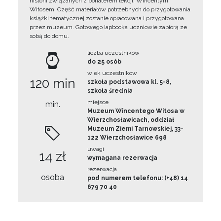
historii związanych z bohaterem lekcji, Wincentym
Witosem. Część materiałów potrzebnych do przygotowania
książki tematycznej zostanie opracowana i przygotowana
przez muzeum. Gotowego lapbooka uczniowie zabiorą ze
sobą do domu.
liczba uczestników
do 25 osób
wiek uczestników
120 min
szkoła podstawowa kl. 5-8,
szkoła średnia
miejsce
min.
Muzeum Wincentego Witosa w
Wierzchosławicach, oddział
Muzeum Ziemi Tarnowskiej, 33-
122 Wierzchosławice 698
uwagi
14 zł
wymagana rezerwacja
rezerwacja
osoba
pod numerem telefonu: (+48) 14
679 70 40