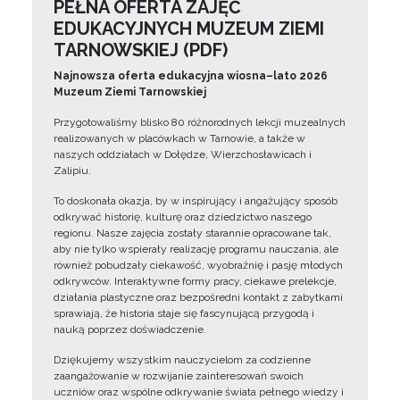
PEŁNA OFERTA ZAJĘĆ
EDUKACYJNYCH MUZEUM ZIEMI
TARNOWSKIEJ (PDF)
Najnowsza oferta edukacyjna wiosna–lato 2026
Muzeum Ziemi Tarnowskiej
Przygotowaliśmy blisko 80 różnorodnych lekcji muzealnych
realizowanych w placówkach w Tarnowie, a także w
naszych oddziałach w Dołędze, Wierzchosławicach i
Zalipiu.
To doskonała okazja, by w inspirujący i angażujący sposób
odkrywać historię, kulturę oraz dziedzictwo naszego
regionu. Nasze zajęcia zostały starannie opracowane tak,
aby nie tylko wspierały realizację programu nauczania, ale
również pobudzały ciekawość, wyobraźnię i pasję młodych
odkrywców. Interaktywne formy pracy, ciekawe prelekcje,
działania plastyczne oraz bezpośredni kontakt z zabytkami
sprawiają, że historia staje się fascynującą przygodą i
nauką poprzez doświadczenie.
Dziękujemy wszystkim nauczycielom za codzienne
zaangażowanie w rozwijanie zainteresowań swoich
uczniów oraz wspólne odkrywanie świata pełnego wiedzy i