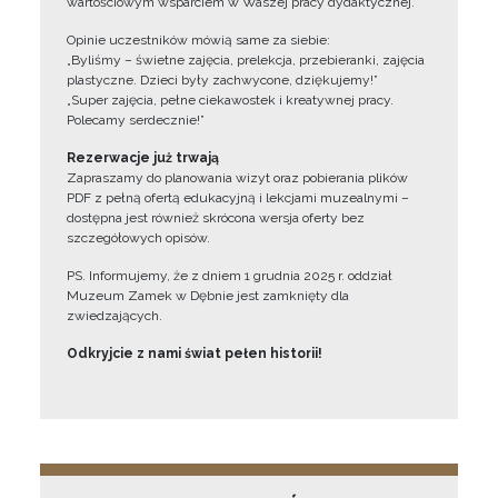
wartościowym wsparciem w Waszej pracy dydaktycznej.
Opinie uczestników mówią same za siebie:
„Byliśmy – świetne zajęcia, prelekcja, przebieranki, zajęcia
plastyczne. Dzieci były zachwycone, dziękujemy!”
„Super zajęcia, pełne ciekawostek i kreatywnej pracy.
Polecamy serdecznie!”
Rezerwacje już trwają
Zapraszamy do planowania wizyt oraz pobierania plików
PDF z pełną ofertą edukacyjną i lekcjami muzealnymi –
dostępna jest również skrócona wersja oferty bez
szczegółowych opisów.
PS. Informujemy, że z dniem 1 grudnia 2025 r. oddział
Muzeum Zamek w Dębnie jest zamknięty dla
zwiedzających.
Odkryjcie z nami świat pełen historii!