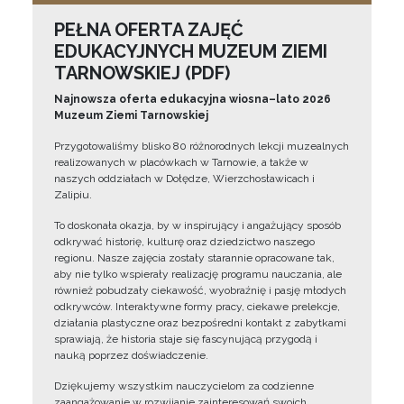
PEŁNA OFERTA ZAJĘĆ
EDUKACYJNYCH MUZEUM ZIEMI
TARNOWSKIEJ (PDF)
Najnowsza oferta edukacyjna wiosna–lato 2026
Muzeum Ziemi Tarnowskiej
Przygotowaliśmy blisko 80 różnorodnych lekcji muzealnych
realizowanych w placówkach w Tarnowie, a także w
naszych oddziałach w Dołędze, Wierzchosławicach i
Zalipiu.
To doskonała okazja, by w inspirujący i angażujący sposób
odkrywać historię, kulturę oraz dziedzictwo naszego
regionu. Nasze zajęcia zostały starannie opracowane tak,
aby nie tylko wspierały realizację programu nauczania, ale
również pobudzały ciekawość, wyobraźnię i pasję młodych
odkrywców. Interaktywne formy pracy, ciekawe prelekcje,
działania plastyczne oraz bezpośredni kontakt z zabytkami
sprawiają, że historia staje się fascynującą przygodą i
nauką poprzez doświadczenie.
Dziękujemy wszystkim nauczycielom za codzienne
zaangażowanie w rozwijanie zainteresowań swoich