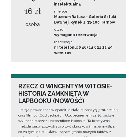
intelektualną
16 zł
miejsce
Muzeum Ratusz - Galeria Sztuki
Dawnej, Rynek 1, 33-100 Tarnów
osoba
uwagi
wymagana rezerwacja
rezerwacja
nr telefonu: (+48) 14 621 21 49
wew. 101
RZECZ O WINCENTYM WITOSIE-
HISTORIA ZAMKNIĘTA W
LAPBOOKU (NOWOŚĆ)
Lekcja prowadzona w oparciu o stałą ekspozycję muzealną
oraz film pt. „Cud Jedności”. Uzupełnieniem zajęć będzie
wykonanie przez uczestników lapbooka. Ta kreatywna
metoda pracy pozwoli stworzyć obrazkową mapę myśli, a
co za tym idzie – ułatwi zapamiętanie nowych faktów z