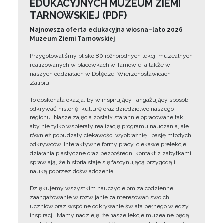
EDUKACYJNYCH MUZEUM ZIEMI
TARNOWSKIEJ (PDF)
Najnowsza oferta edukacyjna wiosna–lato 2026
Muzeum Ziemi Tarnowskiej
Przygotowaliśmy blisko 80 różnorodnych lekcji muzealnych
realizowanych w placówkach w Tarnowie, a także w
naszych oddziałach w Dołędze, Wierzchosławicach i
Zalipiu.
To doskonała okazja, by w inspirujący i angażujący sposób
odkrywać historię, kulturę oraz dziedzictwo naszego
regionu. Nasze zajęcia zostały starannie opracowane tak,
aby nie tylko wspierały realizację programu nauczania, ale
również pobudzały ciekawość, wyobraźnię i pasję młodych
odkrywców. Interaktywne formy pracy, ciekawe prelekcje,
działania plastyczne oraz bezpośredni kontakt z zabytkami
sprawiają, że historia staje się fascynującą przygodą i
nauką poprzez doświadczenie.
Dziękujemy wszystkim nauczycielom za codzienne
zaangażowanie w rozwijanie zainteresowań swoich
uczniów oraz wspólne odkrywanie świata pełnego wiedzy i
inspiracji. Mamy nadzieję, że nasze lekcje muzealne będą