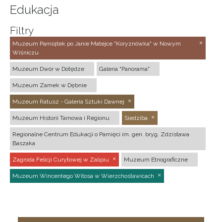
Edukacja
Filtry
Muzeum Pamiątek po Janie Matejce "Koryznówka" w Nowym
Wiśniczu
Muzeum Dwór w Dołędze
Galeria "Panorama"
Muzeum Zamek w Dębnie
Muzeum Ratusz - Galeria Sztuki Dawnej
Muzeum Historii Tarnowa i Regionu
Siedziba
Regionalne Centrum Edukacji o Pamięci im. gen. bryg. Zdzisława
Baszaka
Zagroda Felicji Curyłowej w Zalipiu
Muzeum Etnograficzne
Muzeum Wincentego Witosa w Wierzchosławicach