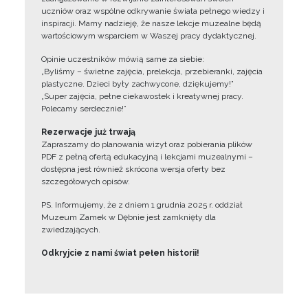
uczniów oraz wspólne odkrywanie świata pełnego wiedzy i
inspiracji. Mamy nadzieję, że nasze lekcje muzealne będą
wartościowym wsparciem w Waszej pracy dydaktycznej.
Opinie uczestników mówią same za siebie:
„Byliśmy – świetne zajęcia, prelekcja, przebieranki, zajęcia
plastyczne. Dzieci były zachwycone, dziękujemy!”
„Super zajęcia, pełne ciekawostek i kreatywnej pracy.
Polecamy serdecznie!”
Rezerwacje już trwają
Zapraszamy do planowania wizyt oraz pobierania plików
PDF z pełną ofertą edukacyjną i lekcjami muzealnymi –
dostępna jest również skrócona wersja oferty bez
szczegółowych opisów.
PS. Informujemy, że z dniem 1 grudnia 2025 r. oddział
Muzeum Zamek w Dębnie jest zamknięty dla
zwiedzających.
Odkryjcie z nami świat pełen historii!