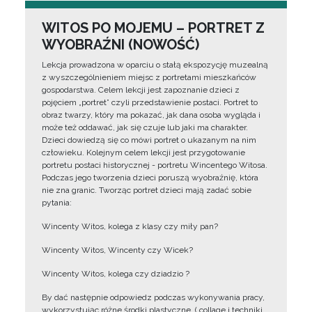
WITOS PO MOJEMU – PORTRET Z
WYOBRAŹNI (NOWOŚĆ)
Lekcja prowadzona w oparciu o stałą ekspozycję muzealną
z wyszczególnieniem miejsc z portretami mieszkańców
gospodarstwa. Celem lekcji jest zapoznanie dzieci z
pojęciem „portret” czyli przedstawienie postaci. Portret to
obraz twarzy, który ma pokazać, jak dana osoba wygląda i
może też oddawać, jak się czuje lub jaki ma charakter.
Dzieci dowiedzą się co mówi portret o ukazanym na nim
człowieku. Kolejnym celem lekcji jest przygotowanie
portretu postaci historycznej - portretu Wincentego Witosa.
Podczas jego tworzenia dzieci poruszą wyobraźnię, która
nie zna granic. Tworząc portret dzieci mają zadać sobie
pytania:
Wincenty Witos, kolega z klasy czy miły pan?
Wincenty Witos, Wincenty czy Wicek?
Wincenty Witos, kolega czy dziadzio ?
By dać następnie odpowiedz podczas wykonywania pracy,
wykorzystując różne środki plastyczne, ( collage i techniki