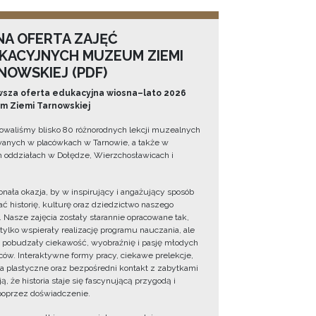
NA OFERTA ZAJĘĆ
KACYJNYCH MUZEUM ZIEMI
NOWSKIEJ (PDF)
sza oferta edukacyjna wiosna–lato 2026
 Ziemi Tarnowskiej
owaliśmy blisko 80 różnorodnych lekcji muzealnych
wanych w placówkach w Tarnowie, a także w
 oddziałach w Dołędze, Wierzchosławicach i
onała okazja, by w inspirujący i angażujący sposób
ć historię, kulturę oraz dziedzictwo naszego
. Nasze zajęcia zostały starannie opracowane tak,
 tylko wspierały realizację programu nauczania, ale
 pobudzały ciekawość, wyobraźnię i pasję młodych
ów. Interaktywne formy pracy, ciekawe prelekcje,
ia plastyczne oraz bezpośredni kontakt z zabytkami
ą, że historia staje się fascynującą przygodą i
oprzez doświadczenie.