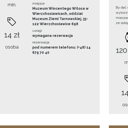
miejsce
min.
By dać 
Muzeum Wincentego Witosa w
wykorzys
Wierzchosławicach, oddział
mieszan
Muzeum Ziemi Tarnowskiej, 33-
ze sobą
122 Wierzchosławice 698
uwagi
14 zł
wymagana rezerwacja
rezerwacja
osoba
pod numerem telefonu: (+48) 14
120
679 70 40
m
14
os