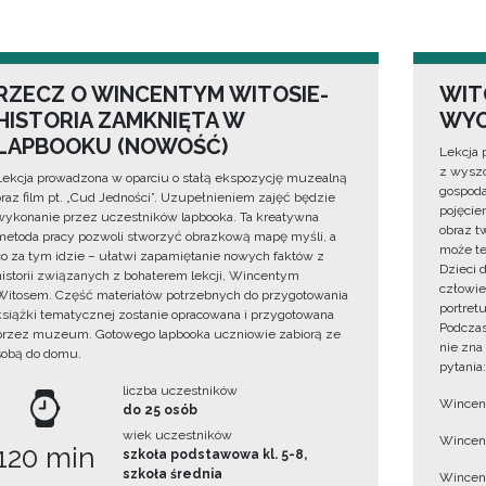
RZECZ O WINCENTYM WITOSIE-
WIT
HISTORIA ZAMKNIĘTA W
WYO
LAPBOOKU (NOWOŚĆ)
Lekcja 
z wyszc
Lekcja prowadzona w oparciu o stałą ekspozycję muzealną
gospoda
oraz film pt. „Cud Jedności”. Uzupełnieniem zajęć będzie
pojęciem
wykonanie przez uczestników lapbooka. Ta kreatywna
obraz t
metoda pracy pozwoli stworzyć obrazkową mapę myśli, a
może te
co za tym idzie – ułatwi zapamiętanie nowych faktów z
Dzieci 
historii związanych z bohaterem lekcji, Wincentym
człowie
Witosem. Część materiałów potrzebnych do przygotowania
portret
książki tematycznej zostanie opracowana i przygotowana
Podczas
przez muzeum. Gotowego lapbooka uczniowie zabiorą ze
nie zna
sobą do domu.
pytania:
liczba uczestników
Wincent
do 25 osób
wiek uczestników
Wincent
120 min
szkoła podstawowa kl. 5-8,
szkoła średnia
Wincent