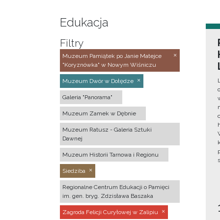
Edukacja
Filtry
Muzeum Pamiątek po Janie Matejce
"Koryznówka" w Nowym Wiśniczu
Muzeum Dwór w Dołędze
Galeria "Panorama"
Muzeum Zamek w Dębnie
Muzeum Ratusz - Galeria Sztuki
Dawnej
Muzeum Historii Tarnowa i Regionu
Siedziba
Regionalne Centrum Edukacji o Pamięci
im. gen. bryg. Zdzisława Baszaka
Zagroda Felicji Curyłowej w Zalipiu