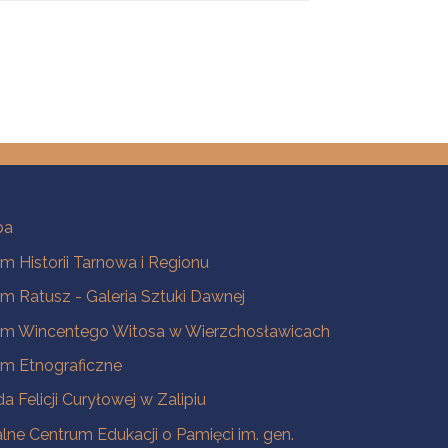
ba
 Historii Tarnowa i Regionu
 Ratusz - Galeria Sztuki Dawnej
m Wincentego Witosa w Wierzchosławicach
m Etnograficzne
a Felicji Curyłowej w Zalipiu
lne Centrum Edukacji o Pamięci im. gen.