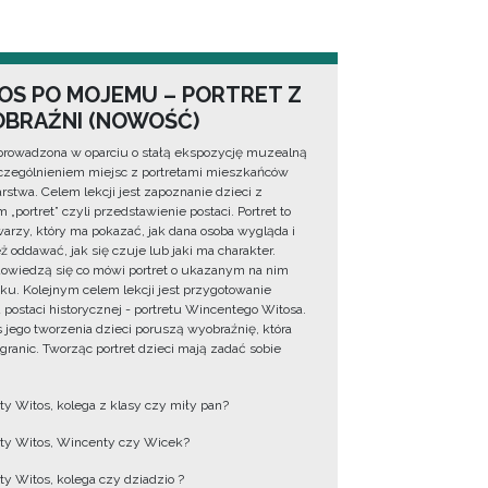
OS PO MOJEMU – PORTRET Z
BRAŹNI (NOWOŚĆ)
prowadzona w oparciu o stałą ekspozycję muzealną
zególnieniem miejsc z portretami mieszkańców
rstwa. Celem lekcji jest zapoznanie dzieci z
 „portret” czyli przedstawienie postaci. Portret to
warzy, który ma pokazać, jak dana osoba wygląda i
ż oddawać, jak się czuje lub jaki ma charakter.
dowiedzą się co mówi portret o ukazanym na nim
ku. Kolejnym celem lekcji jest przygotowanie
u postaci historycznej - portretu Wincentego Witosa.
 jego tworzenia dzieci poruszą wyobraźnię, która
 granic. Tworząc portret dzieci mają zadać sobie
y Witos, kolega z klasy czy miły pan?
y Witos, Wincenty czy Wicek?
y Witos, kolega czy dziadzio ?