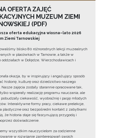
NA OFERTA ZAJĘĆ
KACYJNYCH MUZEUM ZIEMI
NOWSKIEJ (PDF)
sza oferta edukacyjna wiosna–lato 2026
 Ziemi Tarnowskiej
owaliśmy blisko 80 różnorodnych lekcji muzealnych
wanych w placówkach w Tarnowie, a także w
 oddziałach w Dołędze, Wierzchosławicach i
onała okazja, by w inspirujący i angażujący sposób
ć historię, kulturę oraz dziedzictwo naszego
. Nasze zajęcia zostały starannie opracowane tak,
 tylko wspierały realizację programu nauczania, ale
 pobudzały ciekawość, wyobraźnię i pasję młodych
ów. Interaktywne formy pracy, ciekawe prelekcje,
ia plastyczne oraz bezpośredni kontakt z zabytkami
ą, że historia staje się fascynującą przygodą i
oprzez doświadczenie.
jemy wszystkim nauczycielom za codzienne
owanie w rozwijanie zainteresowań swoich