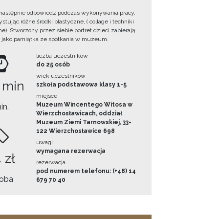
następnie odpowiedz podczas wykonywania pracy,
tując różne środki plastyczne, ( collage i techniki
e). Stworzony przez siebie portret dzieci zabierają
 jako pamiątka ze spotkania w muzeum.
liczba uczestników
do 25 osób
wiek uczestników
 min
szkoła podstawowa klasy 1-5
miejsce
Muzeum Wincentego Witosa w
in.
Wierzchosławicach, oddział
Muzeum Ziemi Tarnowskiej, 33-
122 Wierzchosławice 698
uwagi
wymagana rezerwacja
 zł
rezerwacja
pod numerem telefonu: (+48) 14
oba
679 70 40