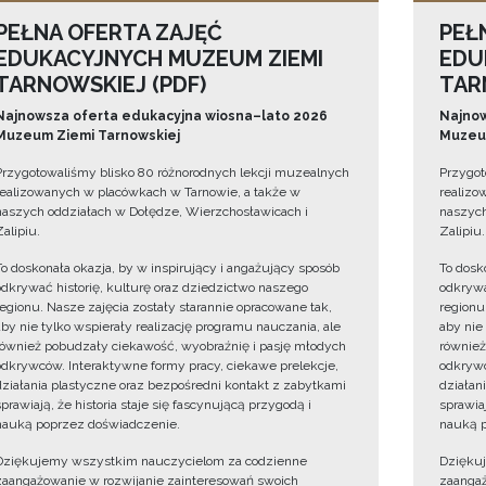
PEŁNA OFERTA ZAJĘĆ
PEŁ
EDUKACYJNYCH MUZEUM ZIEMI
EDU
TARNOWSKIEJ (PDF)
TAR
Najnowsza oferta edukacyjna wiosna–lato 2026
Najnow
Muzeum Ziemi Tarnowskiej
Muzeum
Przygotowaliśmy blisko 80 różnorodnych lekcji muzealnych
Przygot
realizowanych w placówkach w Tarnowie, a także w
realizo
naszych oddziałach w Dołędze, Wierzchosławicach i
naszych
Zalipiu.
Zalipiu.
To doskonała okazja, by w inspirujący i angażujący sposób
To dosk
odkrywać historię, kulturę oraz dziedzictwo naszego
odkrywa
regionu. Nasze zajęcia zostały starannie opracowane tak,
regionu
aby nie tylko wspierały realizację programu nauczania, ale
aby nie
również pobudzały ciekawość, wyobraźnię i pasję młodych
również
odkrywców. Interaktywne formy pracy, ciekawe prelekcje,
odkrywc
działania plastyczne oraz bezpośredni kontakt z zabytkami
działan
sprawiają, że historia staje się fascynującą przygodą i
sprawiaj
nauką poprzez doświadczenie.
nauką p
Dziękujemy wszystkim nauczycielom za codzienne
Dzięku
zaangażowanie w rozwijanie zainteresowań swoich
zaangaż