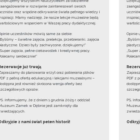
Dziękujemy wszystkim nauczycielom za codzienne
Dzięku
zaangażowanie w rozwijanie zainteresowań swoich
zaangaż
uczniów oraz wspólne odkrywanie świata pełnego wiedzy i
uczniów
inspiracji. Mamy nadzieję, że nasze lekcje muzealne będą
inspira
wartościowym wsparciem w Waszej pracy dydaktycznej.
wartośc
Opinie uczestników mówią same za siebie:
Opinie 
„Byliśmy – świetne zajęcia, prelekcja, przebieranki, zajęcia
„Byliśmy
plastyczne. Dzieci były zachwycone, dziękujemy!”
plastyc
„Super zajęcia, pełne ciekawostek i kreatywnej pracy.
„Super 
Polecamy serdecznie!”
Polecam
Rezerwacje już trwają
Rezerw
Zapraszamy do planowania wizyt oraz pobierania plików
Zaprasz
PDF z pełną ofertą edukacyjną i lekcjami muzealnymi –
PDF z p
dostępna jest również skrócona wersja oferty bez
dostępn
szczegółowych opisów.
szczegó
PS. Informujemy, że z dniem 1 grudnia 2025 r. oddział
PS. Inf
Muzeum Zamek w Dębnie jest zamknięty dla
Muzeum
zwiedzających.
zwiedza
Odkryjcie z nami świat pełen historii!
Odkryjc