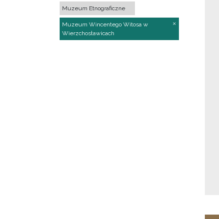
Muzeum Etnograficzne
Muzeum Wincentego Witosa w
Wierzchosławicach