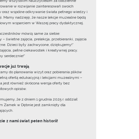
jemy wszystkim nauczycielom za codzienne
owanie w rozwijanie zainteresowań swoich
 oraz wspólne odkrywanie świata pełnego wiedzy i
cji. Mamy nadzieję, że nasze lekcje muzealne będą
iowym wsparciem w Waszej pracy dydaktycznej.
uczestników mówią same za siebie:
 – świetne zajęcia, prelekcja, przebieranki, zajęcia
zne. Dzieci były zachwycone, dziękujemy!”
zajęcia, pełne ciekawostek i kreatywnej pracy.
y serdecznie!”
acje już trwają
amy do planowania wizyt oraz pobierania plików
ełną ofertą edukacyjną i lekcjami muzealnymi –
a jest również skrócona wersja oferty bez
łowych opisów.
ormujemy, że z dniem 1 grudnia 2025 r. oddział
 Zamek w Dębnie jest zamknięty dla
jących.
ie z nami świat pełen historii!