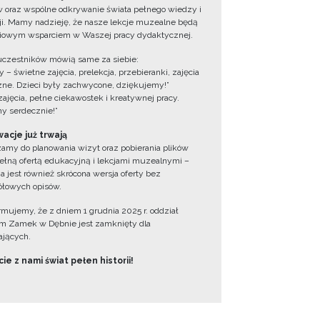
 oraz wspólne odkrywanie świata pełnego wiedzy i
cji. Mamy nadzieję, że nasze lekcje muzealne będą
iowym wsparciem w Waszej pracy dydaktycznej.
uczestników mówią same za siebie:
 – świetne zajęcia, prelekcja, przebieranki, zajęcia
zne. Dzieci były zachwycone, dziękujemy!”
zajęcia, pełne ciekawostek i kreatywnej pracy.
y serdecznie!”
acje już trwają
amy do planowania wizyt oraz pobierania plików
ełną ofertą edukacyjną i lekcjami muzealnymi –
a jest również skrócona wersja oferty bez
łowych opisów.
ormujemy, że z dniem 1 grudnia 2025 r. oddział
 Zamek w Dębnie jest zamknięty dla
jących.
ie z nami świat pełen historii!