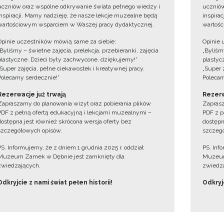
uczniów oraz wspólne odkrywanie świata pełnego wiedzy i
uczniów
inspiracji. Mamy nadzieję, że nasze lekcje muzealne będą
inspira
wartościowym wsparciem w Waszej pracy dydaktycznej.
wartośc
Opinie uczestników mówią same za siebie:
Opinie 
„Byliśmy – świetne zajęcia, prelekcja, przebieranki, zajęcia
„Byliśmy
plastyczne. Dzieci były zachwycone, dziękujemy!”
plastyc
„Super zajęcia, pełne ciekawostek i kreatywnej pracy.
„Super 
Polecamy serdecznie!”
Polecam
Rezerwacje już trwają
Rezerw
Zapraszamy do planowania wizyt oraz pobierania plików
Zaprasz
PDF z pełną ofertą edukacyjną i lekcjami muzealnymi –
PDF z p
dostępna jest również skrócona wersja oferty bez
dostępn
szczegółowych opisów.
szczegó
PS. Informujemy, że z dniem 1 grudnia 2025 r. oddział
PS. Inf
Muzeum Zamek w Dębnie jest zamknięty dla
Muzeum
zwiedzających.
zwiedza
Odkryjcie z nami świat pełen historii!
Odkryjc