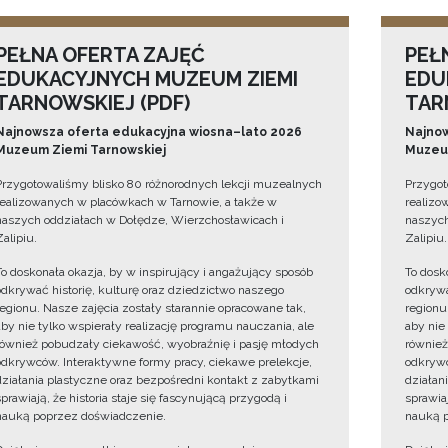
PEŁNA OFERTA ZAJĘĆ
PEŁ
EDUKACYJNYCH MUZEUM ZIEMI
EDU
TARNOWSKIEJ (PDF)
TAR
Najnowsza oferta edukacyjna wiosna–lato 2026
Najnow
Muzeum Ziemi Tarnowskiej
Muzeum
Przygotowaliśmy blisko 80 różnorodnych lekcji muzealnych
Przygot
realizowanych w placówkach w Tarnowie, a także w
realizo
naszych oddziałach w Dołędze, Wierzchosławicach i
naszych
Zalipiu.
Zalipiu.
To doskonała okazja, by w inspirujący i angażujący sposób
To dosk
odkrywać historię, kulturę oraz dziedzictwo naszego
odkrywa
regionu. Nasze zajęcia zostały starannie opracowane tak,
regionu
aby nie tylko wspierały realizację programu nauczania, ale
aby nie
również pobudzały ciekawość, wyobraźnię i pasję młodych
również
odkrywców. Interaktywne formy pracy, ciekawe prelekcje,
odkrywc
działania plastyczne oraz bezpośredni kontakt z zabytkami
działan
sprawiają, że historia staje się fascynującą przygodą i
sprawiaj
nauką poprzez doświadczenie.
nauką p