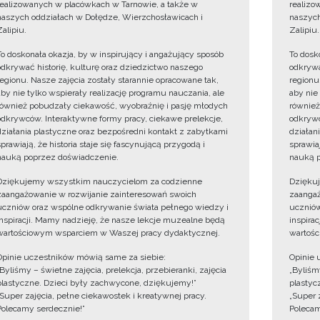
realizowanych w placówkach w Tarnowie, a także w
realizo
naszych oddziałach w Dołędze, Wierzchosławicach i
naszych
Zalipiu.
Zalipiu.
To doskonała okazja, by w inspirujący i angażujący sposób
To dosk
odkrywać historię, kulturę oraz dziedzictwo naszego
odkrywa
regionu. Nasze zajęcia zostały starannie opracowane tak,
regionu
aby nie tylko wspierały realizację programu nauczania, ale
aby nie
również pobudzały ciekawość, wyobraźnię i pasję młodych
również
odkrywców. Interaktywne formy pracy, ciekawe prelekcje,
odkrywc
działania plastyczne oraz bezpośredni kontakt z zabytkami
działan
sprawiają, że historia staje się fascynującą przygodą i
sprawiaj
nauką poprzez doświadczenie.
nauką p
Dziękujemy wszystkim nauczycielom za codzienne
Dzięku
zaangażowanie w rozwijanie zainteresowań swoich
zaangaż
uczniów oraz wspólne odkrywanie świata pełnego wiedzy i
uczniów
inspiracji. Mamy nadzieję, że nasze lekcje muzealne będą
inspira
wartościowym wsparciem w Waszej pracy dydaktycznej.
wartośc
Opinie uczestników mówią same za siebie:
Opinie 
„Byliśmy – świetne zajęcia, prelekcja, przebieranki, zajęcia
„Byliśmy
plastyczne. Dzieci były zachwycone, dziękujemy!”
plastyc
„Super zajęcia, pełne ciekawostek i kreatywnej pracy.
„Super 
Polecamy serdecznie!”
Polecam