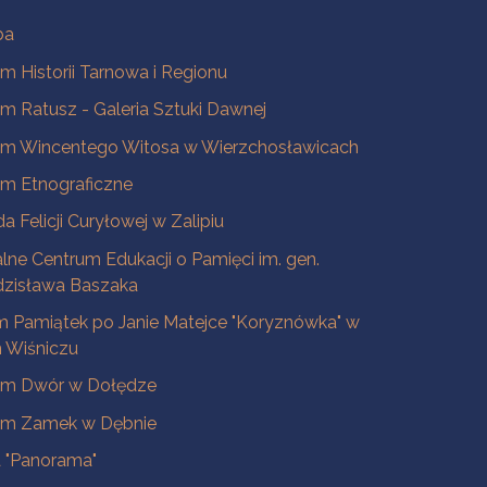
ba
 Historii Tarnowa i Regionu
 Ratusz - Galeria Sztuki Dawnej
m Wincentego Witosa w Wierzchosławicach
m Etnograficzne
a Felicji Curyłowej w Zalipiu
lne Centrum Edukacji o Pamięci im. gen.
dzisława Baszaka
 Pamiątek po Janie Matejce "Koryznówka" w
Wiśniczu
m Dwór w Dołędze
m Zamek w Dębnie
a "Panorama"