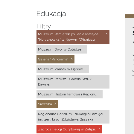
Edukacja
Filtry
Muzeum Pamiątek po Janie Matejce
"Koryznówka" w Nowym Wiśniczu
Muzeum Dwór w Dołędze
Galeria "Panorama"
Muzeum Zamek w Dębnie
Muzeum Ratusz - Galeria Sztuki
Dawnej
Muzeum Historii Tarnowa i Regionu
Siedziba
Regionalne Centrum Edukacji o Pamięci
im. gen. bryg. Zdzisława Baszaka
Zagroda Felicji Curyłowej w Zalipiu