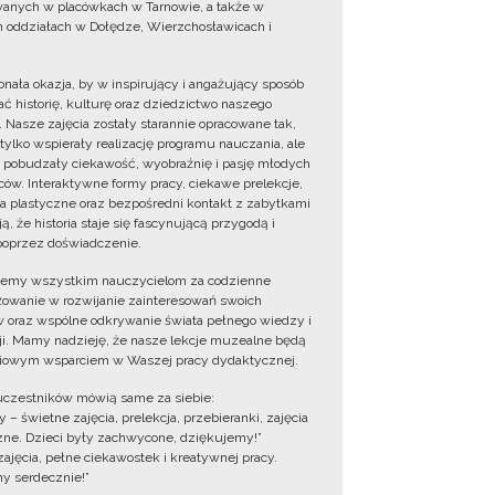
wanych w placówkach w Tarnowie, a także w
 oddziałach w Dołędze, Wierzchosławicach i
onała okazja, by w inspirujący i angażujący sposób
ć historię, kulturę oraz dziedzictwo naszego
. Nasze zajęcia zostały starannie opracowane tak,
 tylko wspierały realizację programu nauczania, ale
 pobudzały ciekawość, wyobraźnię i pasję młodych
ów. Interaktywne formy pracy, ciekawe prelekcje,
ia plastyczne oraz bezpośredni kontakt z zabytkami
ą, że historia staje się fascynującą przygodą i
oprzez doświadczenie.
jemy wszystkim nauczycielom za codzienne
owanie w rozwijanie zainteresowań swoich
 oraz wspólne odkrywanie świata pełnego wiedzy i
cji. Mamy nadzieję, że nasze lekcje muzealne będą
iowym wsparciem w Waszej pracy dydaktycznej.
uczestników mówią same za siebie:
 – świetne zajęcia, prelekcja, przebieranki, zajęcia
zne. Dzieci były zachwycone, dziękujemy!”
zajęcia, pełne ciekawostek i kreatywnej pracy.
y serdecznie!”