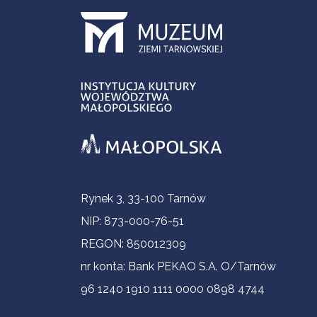
Informacje kontaktowe
Rynek 3, 33-100 Tarnów
NIP: 873-000-76-51
REGON: 850012309
nr konta: Bank PEKAO S.A. O/Tarnów
96 1240 1910 1111 0000 0898 4744