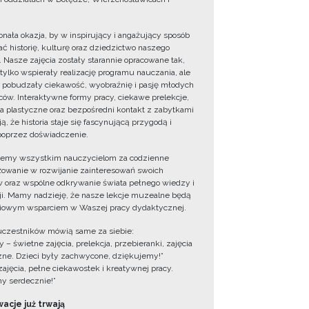
onała okazja, by w inspirujący i angażujący sposób
ć historię, kulturę oraz dziedzictwo naszego
. Nasze zajęcia zostały starannie opracowane tak,
 tylko wspierały realizację programu nauczania, ale
 pobudzały ciekawość, wyobraźnię i pasję młodych
ów. Interaktywne formy pracy, ciekawe prelekcje,
ia plastyczne oraz bezpośredni kontakt z zabytkami
ą, że historia staje się fascynującą przygodą i
oprzez doświadczenie.
jemy wszystkim nauczycielom za codzienne
owanie w rozwijanie zainteresowań swoich
 oraz wspólne odkrywanie świata pełnego wiedzy i
cji. Mamy nadzieję, że nasze lekcje muzealne będą
iowym wsparciem w Waszej pracy dydaktycznej.
uczestników mówią same za siebie:
 – świetne zajęcia, prelekcja, przebieranki, zajęcia
zne. Dzieci były zachwycone, dziękujemy!”
zajęcia, pełne ciekawostek i kreatywnej pracy.
y serdecznie!”
acje już trwają