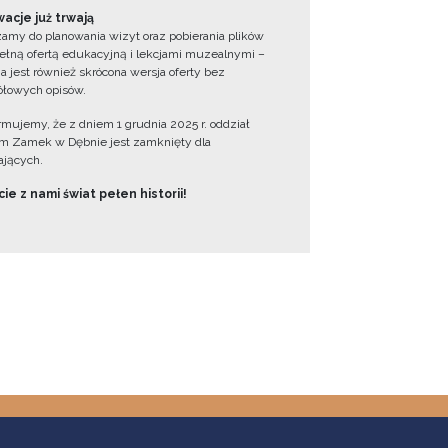
acje już trwają
amy do planowania wizyt oraz pobierania plików
ełną ofertą edukacyjną i lekcjami muzealnymi –
a jest również skrócona wersja oferty bez
łowych opisów.
ormujemy, że z dniem 1 grudnia 2025 r. oddział
 Zamek w Dębnie jest zamknięty dla
jących.
ie z nami świat pełen historii!