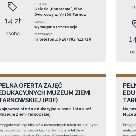
miejsce
m
Galeria „Panorama”, Plac
Dworcowy 4, 33-100 Tarnów
14 zł
uwagi
wymagana rezerwacja
osoba
rezerwacja
14
nr telefonu: (+48) 784 912 326
os
PEŁNA OFERTA ZAJĘĆ
PEŁ
EDUKACYJNYCH MUZEUM ZIEMI
EDU
TARNOWSKIEJ (PDF)
TAR
Najnowsza oferta edukacyjna wiosna–lato 2026
Najnow
Muzeum Ziemi Tarnowskiej
Muzeum
Przygotowaliśmy blisko 80 różnorodnych lekcji muzealnych
Przygot
realizowanych w placówkach w Tarnowie, a także w
realizo
naszych oddziałach w Dołędze, Wierzchosławicach i
naszych