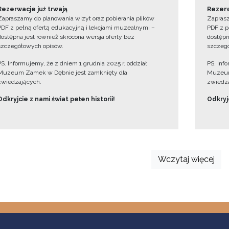
Rezerwacje już trwają
Rezerw
Zapraszamy do planowania wizyt oraz pobierania plików
Zaprasz
PDF z pełną ofertą edukacyjną i lekcjami muzealnymi –
PDF z p
dostępna jest również skrócona wersja oferty bez
dostępn
szczegółowych opisów.
szczegó
PS. Informujemy, że z dniem 1 grudnia 2025 r. oddział
PS. Inf
Muzeum Zamek w Dębnie jest zamknięty dla
Muzeum
zwiedzających.
zwiedza
Odkryjcie z nami świat pełen historii!
Odkryjc
Wczytaj więcej