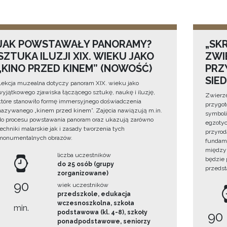
JAK POWSTAWAŁY PANORAMY?
„SKR
SZTUKA ILUZJI XIX. WIEKU JAKO
ZWI
„KINO PRZED KINEM” (NOWOŚĆ)
PRZ
SIE
Lekcja muzealna dotyczy panoram XIX. wieku jako
wyjątkowego zjawiska łączącego sztukę, naukę i iluzję,
Zwierzę
które stanowiło formę immersyjnego doświadczenia
przygo
nazywanego „kinem przed kinem”. Zajęcia nawiązują m.in.
symboli
do procesu powstawania panoram oraz ukazują zarówno
egzotyc
techniki malarskie jak i zasady tworzenia tych
przyrod
monumentalnych obrazów.
fundame
między 
liczba uczestników
będzie
do 25 osób (grupy
przedst
zorganizowane)
90
wiek uczestników
przedszkole, edukacja
wczesnoszkolna, szkoła
min.
podstawowa (kl. 4-8), szkoły
90
ponadpodstawowe, seniorzy