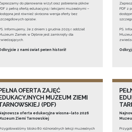
Zapraszamy do planowania wizyt oraz pobierania plików
Zaprasz
PDF z pełną ofertą edukacyjną i lekcjami muzealnymi –
PDF z p
dostępna jest również skrócona wersja oferty bez
dostępn
szczegółowych opisów.
szczegó
PS. Informujemy, że z dniem 1 grudnia 2025 r. oddział
PS. Inf
Muzeum Zamek w Dębnie jest zamknięty dla
Muzeum
zwiedzających.
zwiedza
Odkryjcie z nami świat pełen historii!
Odkryjc
PEŁNA OFERTA ZAJĘĆ
PEŁ
EDUKACYJNYCH MUZEUM ZIEMI
EDU
TARNOWSKIEJ (PDF)
TAR
Najnowsza oferta edukacyjna wiosna–lato 2026
Najnow
Muzeum Ziemi Tarnowskiej
Muzeum
Przygotowaliśmy blisko 80 różnorodnych lekcji muzealnych
Przygot