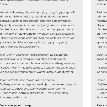
Zalipiu.
Zalipiu.
To doskonała okazja, by w inspirujący i angażujący sposób
To dosk
odkrywać historię, kulturę oraz dziedzictwo naszego
odkrywa
regionu. Nasze zajęcia zostały starannie opracowane tak,
regionu
aby nie tylko wspierały realizację programu nauczania, ale
aby nie
również pobudzały ciekawość, wyobraźnię i pasję młodych
również
odkrywców. Interaktywne formy pracy, ciekawe prelekcje,
odkrywc
działania plastyczne oraz bezpośredni kontakt z zabytkami
działan
sprawiają, że historia staje się fascynującą przygodą i
sprawiaj
nauką poprzez doświadczenie.
nauką p
Dziękujemy wszystkim nauczycielom za codzienne
Dzięku
zaangażowanie w rozwijanie zainteresowań swoich
zaangaż
uczniów oraz wspólne odkrywanie świata pełnego wiedzy i
uczniów
inspiracji. Mamy nadzieję, że nasze lekcje muzealne będą
inspira
wartościowym wsparciem w Waszej pracy dydaktycznej.
wartośc
Opinie uczestników mówią same za siebie:
Opinie 
„Byliśmy – świetne zajęcia, prelekcja, przebieranki, zajęcia
„Byliśmy
plastyczne. Dzieci były zachwycone, dziękujemy!”
plastyc
„Super zajęcia, pełne ciekawostek i kreatywnej pracy.
„Super 
Polecamy serdecznie!”
Polecam
Rezerwacje już trwają
Rezerw