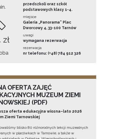
przedszkoli oraz szkół
in.
podstawowych klasy 1-4.
miejsce
Galeria „Panorama” Plac
Dworcowy 4, 33-100 Tarnów
uwagi
 zł
wymagana rezerwacja
rezerwacja
oba
nr telefonu: (+48) 784 912 326
NA OFERTA ZAJĘĆ
KACYJNYCH MUZEUM ZIEMI
NOWSKIEJ (PDF)
sza oferta edukacyjna wiosna–lato 2026
 Ziemi Tarnowskiej
owaliśmy blisko 80 różnorodnych lekcji muzealnych
wanych w placówkach w Tarnowie, a także w
 oddziałach w Dołędze, Wierzchosławicach i