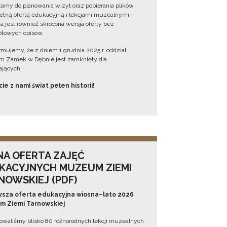
amy do planowania wizyt oraz pobierania plików
ełną ofertą edukacyjną i lekcjami muzealnymi –
a jest również skrócona wersja oferty bez
łowych opisów.
ormujemy, że z dniem 1 grudnia 2025 r. oddział
 Zamek w Dębnie jest zamknięty dla
jących.
ie z nami świat pełen historii!
NA OFERTA ZAJĘĆ
KACYJNYCH MUZEUM ZIEMI
NOWSKIEJ (PDF)
sza oferta edukacyjna wiosna–lato 2026
 Ziemi Tarnowskiej
owaliśmy blisko 80 różnorodnych lekcji muzealnych