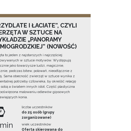
ZYDLATE I ŁACIATE”, CZYLI
ERZĘTA W SZTUCE NA
YKŁADZIE „PANORAMY
DMIOGRODZKIEJ” (NOWOŚĆ)
ta to jeden z najstarszych i najczęściej
towywanych w sztuce motywów. Występują
cznie jako towarzysze ludzi, magicznie,
znie, podczas bitew, polowań, nieodłącznie z
ą. Sama obecność zwierząt w sztuce wynika z
ntalnej potrzeby człowieka, by określić relację
sobą a światem innych istot. Część plastyczna
 poświęcona malowaniu odlewów gipsowych
awiających konia.
liczba uczestników
do 25 osób (grupy
zorganizowane)
 min
wiek uczestników
Oferta skierowana do