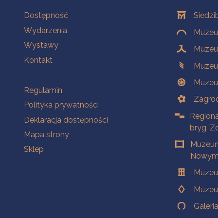
Na skróty
Oddziały
Dostępność
Siedzi
Wydarzenia
Muzeum
Wystawy
Muzeum
Kontakt
Muzeu
Muzeu
Na skróty
Regulamin
Zagrod
Polityka prywatności
Regiona
Deklaracja dostępności
bryg. Z
Mapa strony
Muzeum
Sklep
Nowym 
Muzeu
Muzeu
Galeri