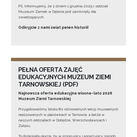
PS. Informujemy, że z dniem 1 grudnia 2025 r. oddział
Muzeum Zamek w Dębnie jest zamknięty dla
zwiedzających.
Odkryjcie z nami świat pełen historii!
PEŁNA OFERTA ZAJĘĆ
EDUKACYJNYCH MUZEUM ZIEMI
TARNOWSKIEJ (PDF)
Najnowsza oferta edukacyjna wiosna–lato 2026
Muzeum Ziemi Tarnowskiej
Przygotowaliśmy blisko 80 różnorodnych lekcji muzealnych
realizowanych w placówkach w Tarnowie, a także w
naszych oddziałach w Dołędze, Wierzchosławicach i
Zalipiu.
To doskonała okazja, by w inspirujący i angażujący sposób