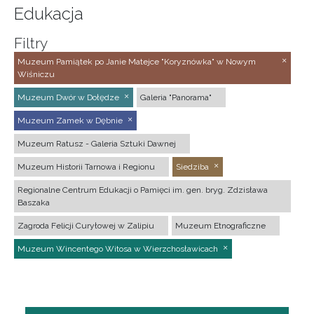
Edukacja
Filtry
Muzeum Pamiątek po Janie Matejce "Koryznówka" w Nowym
Wiśniczu
Muzeum Dwór w Dołędze
Galeria "Panorama"
Muzeum Zamek w Dębnie
Muzeum Ratusz - Galeria Sztuki Dawnej
Muzeum Historii Tarnowa i Regionu
Siedziba
Regionalne Centrum Edukacji o Pamięci im. gen. bryg. Zdzisława
Baszaka
Zagroda Felicji Curyłowej w Zalipiu
Muzeum Etnograficzne
Muzeum Wincentego Witosa w Wierzchosławicach