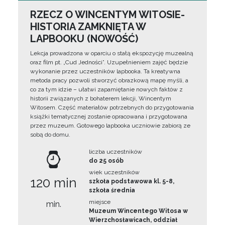
RZECZ O WINCENTYM WITOSIE-
HISTORIA ZAMKNIĘTA W
LAPBOOKU (NOWOŚĆ)
Lekcja prowadzona w oparciu o stałą ekspozycję muzealną
oraz film pt. „Cud Jedności”. Uzupełnieniem zajęć będzie
wykonanie przez uczestników lapbooka. Ta kreatywna
metoda pracy pozwoli stworzyć obrazkową mapę myśli, a
co za tym idzie – ułatwi zapamiętanie nowych faktów z
historii związanych z bohaterem lekcji, Wincentym
Witosem. Część materiałów potrzebnych do przygotowania
książki tematycznej zostanie opracowana i przygotowana
przez muzeum. Gotowego lapbooka uczniowie zabiorą ze
sobą do domu.
liczba uczestników
do 25 osób
wiek uczestników
120 min
szkoła podstawowa kl. 5-8,
szkoła średnia
miejsce
min.
Muzeum Wincentego Witosa w
Wierzchosławicach, oddział