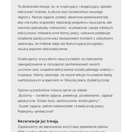
To doskonała okazja, by w inspirujący i angażujący sposób
odkrywać historię, kulturę oraz dziedzictwo naszego
regionu. Nasze zajęcia zostały starannie opracowane tak,
aby nie tylko wspierały realizację programu nauczania, ale
również pobudzały ciekawość, wyobraźnię i pasję młodych
odkrywców. Interaktywne formy pracy, ciekawe prelekcje,
działania plastyczne oraz bezpośredni kontakt z zabytkami
sprawiają, że historia staje się fascynującą przygodą i
nauką poprzez doświadczenie.
Dziękujemy wszystkim nauczycielom za codzienne
zaangażowanie w rozwijanie zainteresowań swoich
uczniów oraz wspólne odkrywanie świata pełnego wiedzy i
inspiracji. Mamy nadzieję, że nasze lekcje muzealne będą
wartościowym wsparciem w Waszej pracy dydaktycznej.
Opinie uczestników mówią same za siebie:
„Byliśmy – świetne zajęcia, prelekcja, przebieranki, zajęcia
plastyczne. Dzieci były zachwycone, dziękujemy!”
„Super zajęcia, pełne ciekawostek i kreatywnej pracy.
Polecamy serdecznie!”
Rezerwacje już trwają
Zapraszamy do planowania wizyt oraz pobierania plików