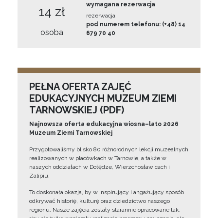
wymagana rezerwacja
14 zł
rezerwacja
pod numerem telefonu: (+48) 14
osoba
679 70 40
PEŁNA OFERTA ZAJĘĆ
EDUKACYJNYCH MUZEUM ZIEMI
TARNOWSKIEJ (PDF)
Najnowsza oferta edukacyjna wiosna–lato 2026
Muzeum Ziemi Tarnowskiej
Przygotowaliśmy blisko 80 różnorodnych lekcji muzealnych
realizowanych w placówkach w Tarnowie, a także w
naszych oddziałach w Dołędze, Wierzchosławicach i
Zalipiu.
To doskonała okazja, by w inspirujący i angażujący sposób
odkrywać historię, kulturę oraz dziedzictwo naszego
regionu. Nasze zajęcia zostały starannie opracowane tak,