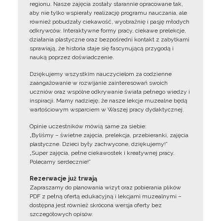
regionu. Nasze zajęcia zostały starannie opracowane tak,
aby nie tylko wspierały realizację programu nauczania, ale
również pobudzały ciekawość, wyobraźnię i pasję młodych
odkrywców. Interaktywne formy pracy, ciekawe prelekcje,
działania plastyczne oraz bezpośredni kontakt z zabytkami
sprawiają, że historia staje się fascynującą przygodą i
nauką poprzez doświadczenie.
Dziękujemy wszystkim nauczycielom za codzienne
zaangażowanie w rozwijanie zainteresowań swoich
uczniów oraz wspólne odkrywanie świata pełnego wiedzy i
inspiracji. Mamy nadzieję, że nasze lekcje muzealne będą
wartościowym wsparciem w Waszej pracy dydaktycznej.
Opinie uczestników mówią same za siebie:
„Byliśmy – świetne zajęcia, prelekcja, przebieranki, zajęcia
plastyczne. Dzieci były zachwycone, dziękujemy!”
„Super zajęcia, pełne ciekawostek i kreatywnej pracy.
Polecamy serdecznie!”
Rezerwacje już trwają
Zapraszamy do planowania wizyt oraz pobierania plików
PDF z pełną ofertą edukacyjną i lekcjami muzealnymi –
dostępna jest również skrócona wersja oferty bez
szczegółowych opisów.