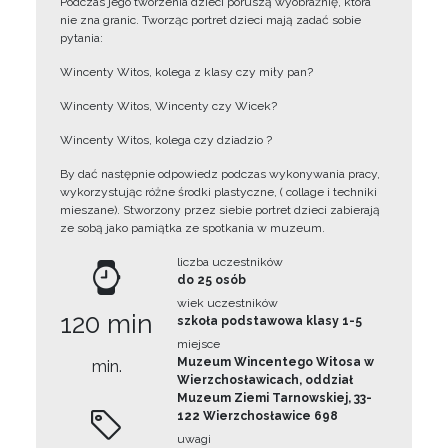
Podczas jego tworzenia dzieci poruszą wyobraźnię, która
nie zna granic. Tworząc portret dzieci mają zadać sobie
pytania:
Wincenty Witos, kolega z klasy czy miły pan?
Wincenty Witos, Wincenty czy Wicek?
Wincenty Witos, kolega czy dziadzio ?
By dać następnie odpowiedz podczas wykonywania pracy,
wykorzystując różne środki plastyczne, ( collage i techniki
mieszane). Stworzony przez siebie portret dzieci zabierają
ze sobą jako pamiątka ze spotkania w muzeum.
liczba uczestników
do 25 osób
wiek uczestników
120 min
szkoła podstawowa klasy 1-5
miejsce
Muzeum Wincentego Witosa w
min.
Wierzchosławicach, oddział
Muzeum Ziemi Tarnowskiej, 33-
122 Wierzchosławice 698
uwagi