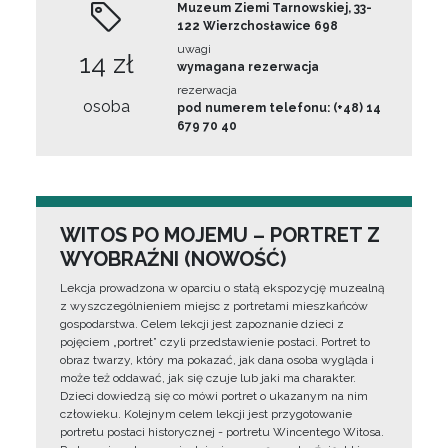
Muzeum Ziemi Tarnowskiej, 33-
122 Wierzchosławice 698
uwagi
14 zł
wymagana rezerwacja
rezerwacja
osoba
pod numerem telefonu: (+48) 14
679 70 40
WITOS PO MOJEMU – PORTRET Z
WYOBRAŹNI (NOWOŚĆ)
Lekcja prowadzona w oparciu o stałą ekspozycję muzealną
z wyszczególnieniem miejsc z portretami mieszkańców
gospodarstwa. Celem lekcji jest zapoznanie dzieci z
pojęciem „portret” czyli przedstawienie postaci. Portret to
obraz twarzy, który ma pokazać, jak dana osoba wygląda i
może też oddawać, jak się czuje lub jaki ma charakter.
Dzieci dowiedzą się co mówi portret o ukazanym na nim
człowieku. Kolejnym celem lekcji jest przygotowanie
portretu postaci historycznej - portretu Wincentego Witosa.