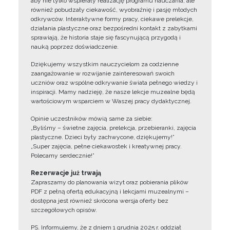
aby nie tylko wspierały realizację programu nauczania, ale
również pobudzały ciekawość, wyobraźnię i pasję młodych
odkrywców. Interaktywne formy pracy, ciekawe prelekcje,
działania plastyczne oraz bezpośredni kontakt z zabytkami
sprawiają, że historia staje się fascynującą przygodą i
nauką poprzez doświadczenie.
Dziękujemy wszystkim nauczycielom za codzienne
zaangażowanie w rozwijanie zainteresowań swoich
uczniów oraz wspólne odkrywanie świata pełnego wiedzy i
inspiracji. Mamy nadzieję, że nasze lekcje muzealne będą
wartościowym wsparciem w Waszej pracy dydaktycznej.
Opinie uczestników mówią same za siebie:
„Byliśmy – świetne zajęcia, prelekcja, przebieranki, zajęcia
plastyczne. Dzieci były zachwycone, dziękujemy!”
„Super zajęcia, pełne ciekawostek i kreatywnej pracy.
Polecamy serdecznie!”
Rezerwacje już trwają
Zapraszamy do planowania wizyt oraz pobierania plików
PDF z pełną ofertą edukacyjną i lekcjami muzealnymi –
dostępna jest również skrócona wersja oferty bez
szczegółowych opisów.
PS. Informujemy, że z dniem 1 grudnia 2025 r. oddział