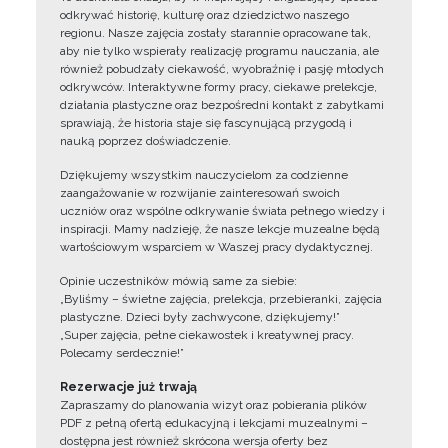
odkrywać historię, kulturę oraz dziedzictwo naszego
regionu. Nasze zajęcia zostały starannie opracowane tak,
aby nie tylko wspierały realizację programu nauczania, ale
również pobudzały ciekawość, wyobraźnię i pasję młodych
odkrywców. Interaktywne formy pracy, ciekawe prelekcje,
działania plastyczne oraz bezpośredni kontakt z zabytkami
sprawiają, że historia staje się fascynującą przygodą i
nauką poprzez doświadczenie.
Dziękujemy wszystkim nauczycielom za codzienne
zaangażowanie w rozwijanie zainteresowań swoich
uczniów oraz wspólne odkrywanie świata pełnego wiedzy i
inspiracji. Mamy nadzieję, że nasze lekcje muzealne będą
wartościowym wsparciem w Waszej pracy dydaktycznej.
Opinie uczestników mówią same za siebie:
„Byliśmy – świetne zajęcia, prelekcja, przebieranki, zajęcia
plastyczne. Dzieci były zachwycone, dziękujemy!”
„Super zajęcia, pełne ciekawostek i kreatywnej pracy.
Polecamy serdecznie!”
Rezerwacje już trwają
Zapraszamy do planowania wizyt oraz pobierania plików
PDF z pełną ofertą edukacyjną i lekcjami muzealnymi –
dostępna jest również skrócona wersja oferty bez