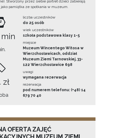
e). Stworzony przez siebie portret dzieci zabierają
 jako pamiątka ze spotkania w muzeum.
liczba uczestników
do 25 osób
wiek uczestników
 min
szkoła podstawowa klasy 1-5
miejsce
Muzeum Wincentego Witosa w
in.
Wierzchosławicach, oddział
Muzeum Ziemi Tarnowskiej, 33-
122 Wierzchosławice 698
uwagi
wymagana rezerwacja
 zł
rezerwacja
pod numerem telefonu: (+48) 14
oba
679 70 40
NA OFERTA ZAJĘĆ
KACYJNYCH MUZEUM ZIEMI