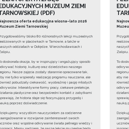
EDUKACYJNYCH MUZEUM ZIEMI
EDU
TARNOWSKIEJ (PDF)
TAR
Najnowsza oferta edukacyjna wiosna–lato 2026
Najnow
Muzeum Ziemi Tarnowskiej
Muzeum
Przygotowaliśmy blisko 80 różnorodnych lekcji muzealnych
Przygot
realizowanych w placówkach w Tarnowie, a także w
realizo
naszych oddziałach w Dołędze, Wierzchosławicach i
naszych
Zalipiu.
Zalipiu.
To doskonała okazja, by w inspirujący i angażujący sposób
To dosk
odkrywać historię, kulturę oraz dziedzictwo naszego
odkrywa
regionu. Nasze zajęcia zostały starannie opracowane tak,
regionu
aby nie tylko wspierały realizację programu nauczania, ale
aby nie
również pobudzały ciekawość, wyobraźnię i pasję młodych
również
odkrywców. Interaktywne formy pracy, ciekawe prelekcje,
odkrywc
działania plastyczne oraz bezpośredni kontakt z zabytkami
działan
sprawiają, że historia staje się fascynującą przygodą i
sprawiaj
nauką poprzez doświadczenie.
nauką p
Dziękujemy wszystkim nauczycielom za codzienne
Dzięku
zaangażowanie w rozwijanie zainteresowań swoich
zaangaż
uczniów oraz wspólne odkrywanie świata pełnego wiedzy i
uczniów
inspiracji. Mamy nadzieję, że nasze lekcje muzealne będą
inspira