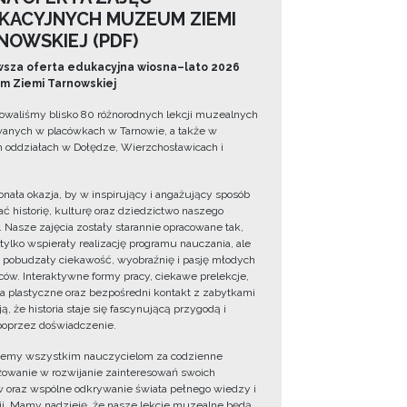
KACYJNYCH MUZEUM ZIEMI
NOWSKIEJ (PDF)
sza oferta edukacyjna wiosna–lato 2026
 Ziemi Tarnowskiej
owaliśmy blisko 80 różnorodnych lekcji muzealnych
wanych w placówkach w Tarnowie, a także w
 oddziałach w Dołędze, Wierzchosławicach i
onała okazja, by w inspirujący i angażujący sposób
ć historię, kulturę oraz dziedzictwo naszego
. Nasze zajęcia zostały starannie opracowane tak,
 tylko wspierały realizację programu nauczania, ale
 pobudzały ciekawość, wyobraźnię i pasję młodych
ów. Interaktywne formy pracy, ciekawe prelekcje,
ia plastyczne oraz bezpośredni kontakt z zabytkami
ą, że historia staje się fascynującą przygodą i
oprzez doświadczenie.
jemy wszystkim nauczycielom za codzienne
owanie w rozwijanie zainteresowań swoich
 oraz wspólne odkrywanie świata pełnego wiedzy i
cji. Mamy nadzieję, że nasze lekcje muzealne będą