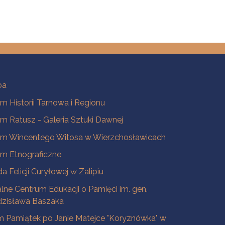
ba
 Historii Tarnowa i Regionu
 Ratusz - Galeria Sztuki Dawnej
m Wincentego Witosa w Wierzchosławicach
m Etnograficzne
a Felicji Curyłowej w Zalipiu
lne Centrum Edukacji o Pamięci im. gen.
dzisława Baszaka
 Pamiątek po Janie Matejce "Koryznówka" w