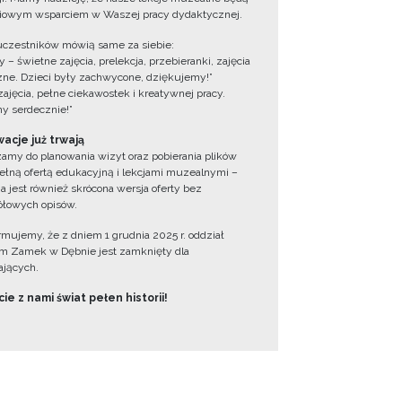
iowym wsparciem w Waszej pracy dydaktycznej.
uczestników mówią same za siebie:
 – świetne zajęcia, prelekcja, przebieranki, zajęcia
zne. Dzieci były zachwycone, dziękujemy!”
zajęcia, pełne ciekawostek i kreatywnej pracy.
y serdecznie!”
acje już trwają
amy do planowania wizyt oraz pobierania plików
ełną ofertą edukacyjną i lekcjami muzealnymi –
a jest również skrócona wersja oferty bez
łowych opisów.
ormujemy, że z dniem 1 grudnia 2025 r. oddział
 Zamek w Dębnie jest zamknięty dla
jących.
ie z nami świat pełen historii!