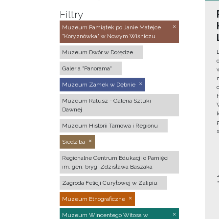
Filtry
Muzeum Pamiątek po Janie Matejce
"Koryznówka" w Nowym Wiśniczu
Muzeum Dwór w Dołędze
Galeria "Panorama"
Muzeum Zamek w Dębnie
Muzeum Ratusz - Galeria Sztuki
Dawnej
Muzeum Historii Tarnowa i Regionu
Siedziba
Regionalne Centrum Edukacji o Pamięci
im. gen. bryg. Zdzisława Baszaka
Zagroda Felicji Curyłowej w Zalipiu
Muzeum Etnograficzne
Muzeum Wincentego Witosa w