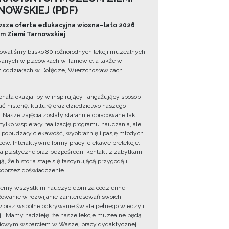
NOWSKIEJ (PDF)
sza oferta edukacyjna wiosna–lato 2026
 Ziemi Tarnowskiej
owaliśmy blisko 80 różnorodnych lekcji muzealnych
wanych w placówkach w Tarnowie, a także w
 oddziałach w Dołędze, Wierzchosławicach i
onała okazja, by w inspirujący i angażujący sposób
ć historię, kulturę oraz dziedzictwo naszego
. Nasze zajęcia zostały starannie opracowane tak,
 tylko wspierały realizację programu nauczania, ale
 pobudzały ciekawość, wyobraźnię i pasję młodych
ów. Interaktywne formy pracy, ciekawe prelekcje,
ia plastyczne oraz bezpośredni kontakt z zabytkami
ą, że historia staje się fascynującą przygodą i
oprzez doświadczenie.
jemy wszystkim nauczycielom za codzienne
owanie w rozwijanie zainteresowań swoich
 oraz wspólne odkrywanie świata pełnego wiedzy i
cji. Mamy nadzieję, że nasze lekcje muzealne będą
iowym wsparciem w Waszej pracy dydaktycznej.