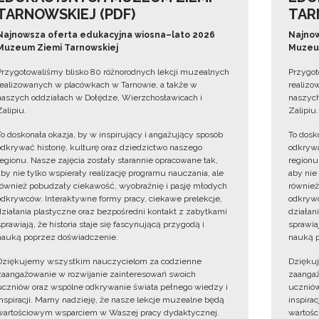
TARNOWSKIEJ (PDF)
TAR
Najnowsza oferta edukacyjna wiosna–lato 2026
Najnow
Muzeum Ziemi Tarnowskiej
Muzeum
Przygotowaliśmy blisko 80 różnorodnych lekcji muzealnych
Przygot
realizowanych w placówkach w Tarnowie, a także w
realizo
naszych oddziałach w Dołędze, Wierzchosławicach i
naszych
Zalipiu.
Zalipiu.
To doskonała okazja, by w inspirujący i angażujący sposób
To dosk
odkrywać historię, kulturę oraz dziedzictwo naszego
odkrywa
regionu. Nasze zajęcia zostały starannie opracowane tak,
regionu
aby nie tylko wspierały realizację programu nauczania, ale
aby nie
również pobudzały ciekawość, wyobraźnię i pasję młodych
również
odkrywców. Interaktywne formy pracy, ciekawe prelekcje,
odkrywc
działania plastyczne oraz bezpośredni kontakt z zabytkami
działan
sprawiają, że historia staje się fascynującą przygodą i
sprawiaj
nauką poprzez doświadczenie.
nauką p
Dziękujemy wszystkim nauczycielom za codzienne
Dzięku
zaangażowanie w rozwijanie zainteresowań swoich
zaangaż
uczniów oraz wspólne odkrywanie świata pełnego wiedzy i
uczniów
inspiracji. Mamy nadzieję, że nasze lekcje muzealne będą
inspira
wartościowym wsparciem w Waszej pracy dydaktycznej.
wartośc