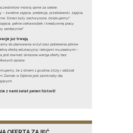
uczestników mówią same za siebie:
 – świetne zajęcia, prelekcja, przebieranki, zajęcia
zne. Dzieci były zachwycone, dziękujemy!”
zajęcia, pełne ciekawostek i kreatywnej pracy.
y serdecznie!”
acje już trwają
amy do planowania wizyt oraz pobierania plików
ełną ofertą edukacyjną i lekcjami muzealnymi –
a jest również skrócona wersja oferty bez
łowych opisów.
ormujemy, że z dniem 1 grudnia 2025 r. oddział
 Zamek w Dębnie jest zamknięty dla
jących.
ie z nami świat pełen historii!
NA OFERTA ZAJĘĆ