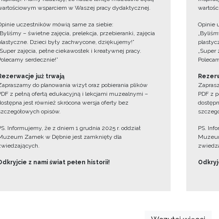
wartościowym wsparciem w Waszej pracy dydaktycznej.
wartośc
Opinie uczestników mówią same za siebie:
Opinie 
„Byliśmy – świetne zajęcia, prelekcja, przebieranki, zajęcia
„Byliśmy
plastyczne. Dzieci były zachwycone, dziękujemy!”
plastyc
„Super zajęcia, pełne ciekawostek i kreatywnej pracy.
„Super 
Polecamy serdecznie!”
Polecam
Rezerwacje już trwają
Rezerw
Zapraszamy do planowania wizyt oraz pobierania plików
Zaprasz
PDF z pełną ofertą edukacyjną i lekcjami muzealnymi –
PDF z p
dostępna jest również skrócona wersja oferty bez
dostępn
szczegółowych opisów.
szczegó
PS. Informujemy, że z dniem 1 grudnia 2025 r. oddział
PS. Inf
Muzeum Zamek w Dębnie jest zamknięty dla
Muzeum
zwiedzających.
zwiedza
Odkryjcie z nami świat pełen historii!
Odkryjc