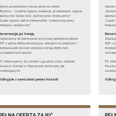
Opinie uczestników mówią same za siebie:
Opinie 
„Byliśmy – świetne zajęcia, prelekcja, przebieranki, zajęcia
„Byliśmy
plastyczne. Dzieci były zachwycone, dziękujemy!”
plastyc
„Super zajęcia, pełne ciekawostek i kreatywnej pracy.
„Super 
Polecamy serdecznie!”
Polecam
Rezerwacje już trwają
Rezerw
Zapraszamy do planowania wizyt oraz pobierania plików
Zaprasz
PDF z pełną ofertą edukacyjną i lekcjami muzealnymi –
PDF z p
dostępna jest również skrócona wersja oferty bez
dostępn
szczegółowych opisów.
szczegó
PS. Informujemy, że z dniem 1 grudnia 2025 r. oddział
PS. Inf
Muzeum Zamek w Dębnie jest zamknięty dla
Muzeum
zwiedzających.
zwiedza
Odkryjcie z nami świat pełen historii!
Odkryjc
PEŁNA OFERTA ZAJĘĆ
PEŁ