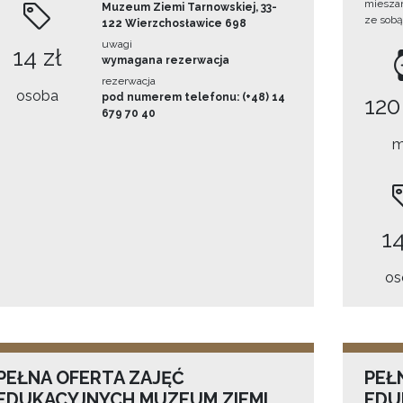
mieszan
Muzeum Ziemi Tarnowskiej, 33-
ze sobą
122 Wierzchosławice 698
uwagi
14 zł
wymagana rezerwacja
rezerwacja
osoba
pod numerem telefonu: (+48) 14
120
679 70 40
m
14
os
PEŁNA OFERTA ZAJĘĆ
PEŁ
EDUKACYJNYCH MUZEUM ZIEMI
EDU