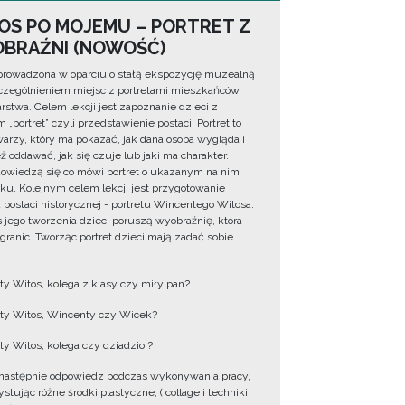
OS PO MOJEMU – PORTRET Z
BRAŹNI (NOWOŚĆ)
prowadzona w oparciu o stałą ekspozycję muzealną
zególnieniem miejsc z portretami mieszkańców
rstwa. Celem lekcji jest zapoznanie dzieci z
 „portret” czyli przedstawienie postaci. Portret to
warzy, który ma pokazać, jak dana osoba wygląda i
ż oddawać, jak się czuje lub jaki ma charakter.
dowiedzą się co mówi portret o ukazanym na nim
ku. Kolejnym celem lekcji jest przygotowanie
u postaci historycznej - portretu Wincentego Witosa.
 jego tworzenia dzieci poruszą wyobraźnię, która
 granic. Tworząc portret dzieci mają zadać sobie
y Witos, kolega z klasy czy miły pan?
y Witos, Wincenty czy Wicek?
y Witos, kolega czy dziadzio ?
następnie odpowiedz podczas wykonywania pracy,
tując różne środki plastyczne, ( collage i techniki