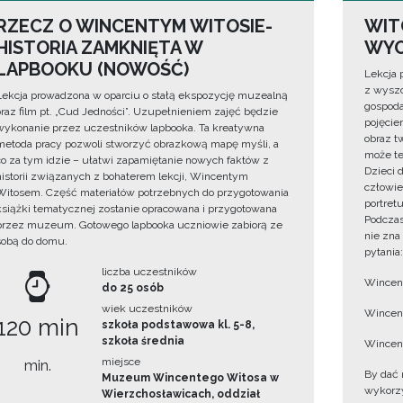
RZECZ O WINCENTYM WITOSIE-
WIT
HISTORIA ZAMKNIĘTA W
WYO
LAPBOOKU (NOWOŚĆ)
Lekcja 
z wyszc
Lekcja prowadzona w oparciu o stałą ekspozycję muzealną
gospoda
oraz film pt. „Cud Jedności”. Uzupełnieniem zajęć będzie
pojęciem
wykonanie przez uczestników lapbooka. Ta kreatywna
obraz t
metoda pracy pozwoli stworzyć obrazkową mapę myśli, a
może te
co za tym idzie – ułatwi zapamiętanie nowych faktów z
Dzieci 
historii związanych z bohaterem lekcji, Wincentym
człowie
Witosem. Część materiałów potrzebnych do przygotowania
portret
książki tematycznej zostanie opracowana i przygotowana
Podczas
przez muzeum. Gotowego lapbooka uczniowie zabiorą ze
nie zna
sobą do domu.
pytania:
liczba uczestników
Wincent
do 25 osób
wiek uczestników
Wincent
120 min
szkoła podstawowa kl. 5-8,
szkoła średnia
Wincent
miejsce
min.
By dać 
Muzeum Wincentego Witosa w
wykorzys
Wierzchosławicach, oddział