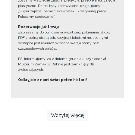
„Byliśmy – świetne zajęcia, prelekcja, przebieranki, zajęcia
plastyczne. Dzieci były zachwycone, dziękujemy!”
„Super zajęcia, pełne ciekawostek i kreatywnej pracy.
Polecamy serdecznie!”
Rezerwacje już trwają
Zapraszamy do planowania wizyt oraz pobierania plików
PDF z pełną ofertą edukacyjną i lekcjami muzealnymi –
dostępna jest również skrócona wersja oferty bez
szczegółowych opisów.
PS. Informujemy, że z dniem 1 grudnia 2025 r. oddział
Muzeum Zamek w Dębnie jest zamknięty dla
zwiedzających.
Odkryjcie z nami świat pełen historii!
Wczytaj więcej