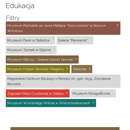
Edukacja
Filtry
Muzeum Pamiątek po Janie Matejce "Koryznówka" w Nowym
Wiśniczu
Muzeum Dwór w Dołędze
Galeria "Panorama"
Muzeum Zamek w Dębnie
Muzeum Ratusz - Galeria Sztuki Dawnej
Muzeum Historii Tarnowa i Regionu
Siedziba
Regionalne Centrum Edukacji o Pamięci im. gen. bryg. Zdzisława
Baszaka
Zagroda Felicji Curyłowej w Zalipiu
Muzeum Etnograficzne
Muzeum Wincentego Witosa w Wierzchosławicach