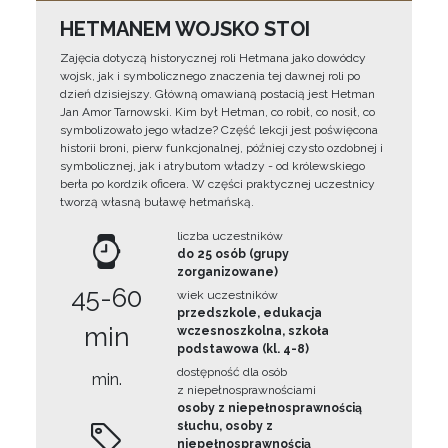
HETMANEM WOJSKO STOI
Zajęcia dotyczą historycznej roli Hetmana jako dowódcy
wojsk, jak i symbolicznego znaczenia tej dawnej roli po
dzień dzisiejszy. Główną omawianą postacią jest Hetman
Jan Amor Tarnowski. Kim był Hetman, co robił, co nosił, co
symbolizowało jego władze? Część lekcji jest poświęcona
historii broni, pierw funkcjonalnej, później czysto ozdobnej i
symbolicznej, jak i atrybutom władzy - od królewskiego
berła po kordzik oficera. W części praktycznej uczestnicy
tworzą własną buławę hetmańską.
liczba uczestników
do 25 osób (grupy
zorganizowane)
45-60
wiek uczestników
przedszkole, edukacja
min
wczesnoszkolna, szkoła
podstawowa (kl. 4-8)
dostępność dla osób
min.
z niepełnosprawnościami
osoby z niepełnosprawnością
słuchu, osoby z
niepełnosprawnością