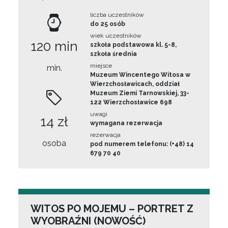
liczba uczestników
do 25 osób
wiek uczestników
120 min
szkoła podstawowa kl. 5-8,
szkoła średnia
miejsce
min.
Muzeum Wincentego Witosa w
Wierzchosławicach, oddział
Muzeum Ziemi Tarnowskiej, 33-
122 Wierzchosławice 698
uwagi
14 zł
wymagana rezerwacja
rezerwacja
osoba
pod numerem telefonu: (+48) 14
679 70 40
WITOS PO MOJEMU – PORTRET Z
WYOBRAŹNI (NOWOŚĆ)