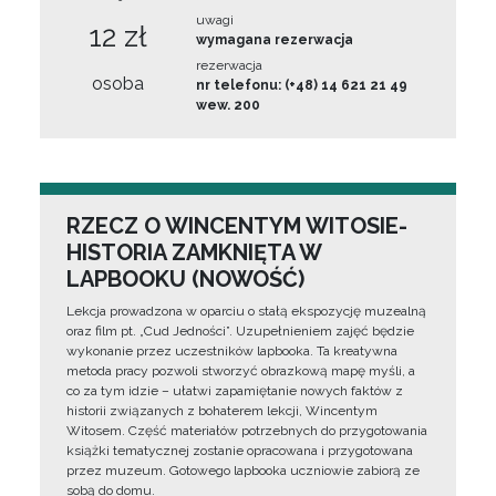
uwagi
12 zł
wymagana rezerwacja
rezerwacja
osoba
nr telefonu: (+48) 14 621 21 49
wew. 200
RZECZ O WINCENTYM WITOSIE-
HISTORIA ZAMKNIĘTA W
LAPBOOKU (NOWOŚĆ)
Lekcja prowadzona w oparciu o stałą ekspozycję muzealną
oraz film pt. „Cud Jedności”. Uzupełnieniem zajęć będzie
wykonanie przez uczestników lapbooka. Ta kreatywna
metoda pracy pozwoli stworzyć obrazkową mapę myśli, a
co za tym idzie – ułatwi zapamiętanie nowych faktów z
historii związanych z bohaterem lekcji, Wincentym
Witosem. Część materiałów potrzebnych do przygotowania
książki tematycznej zostanie opracowana i przygotowana
przez muzeum. Gotowego lapbooka uczniowie zabiorą ze
sobą do domu.