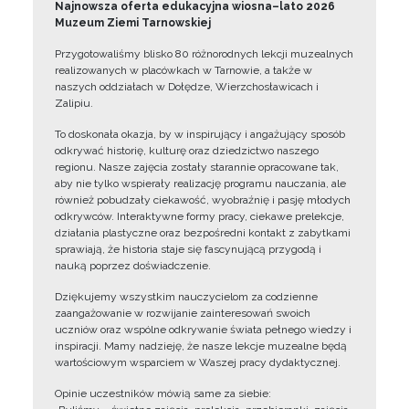
Najnowsza oferta edukacyjna wiosna–lato 2026
Muzeum Ziemi Tarnowskiej
Przygotowaliśmy blisko 80 różnorodnych lekcji muzealnych
realizowanych w placówkach w Tarnowie, a także w
naszych oddziałach w Dołędze, Wierzchosławicach i
Zalipiu.
To doskonała okazja, by w inspirujący i angażujący sposób
odkrywać historię, kulturę oraz dziedzictwo naszego
regionu. Nasze zajęcia zostały starannie opracowane tak,
aby nie tylko wspierały realizację programu nauczania, ale
również pobudzały ciekawość, wyobraźnię i pasję młodych
odkrywców. Interaktywne formy pracy, ciekawe prelekcje,
działania plastyczne oraz bezpośredni kontakt z zabytkami
sprawiają, że historia staje się fascynującą przygodą i
nauką poprzez doświadczenie.
Dziękujemy wszystkim nauczycielom za codzienne
zaangażowanie w rozwijanie zainteresowań swoich
uczniów oraz wspólne odkrywanie świata pełnego wiedzy i
inspiracji. Mamy nadzieję, że nasze lekcje muzealne będą
wartościowym wsparciem w Waszej pracy dydaktycznej.
Opinie uczestników mówią same za siebie: