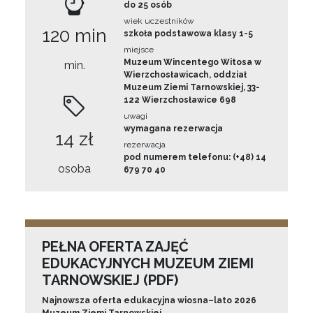
do 25 osób
wiek uczestników
120 min
szkoła podstawowa klasy 1-5
miejsce
Muzeum Wincentego Witosa w
min.
Wierzchosławicach, oddział
Muzeum Ziemi Tarnowskiej, 33-
122 Wierzchosławice 698
uwagi
wymagana rezerwacja
14 zł
rezerwacja
pod numerem telefonu: (+48) 14
osoba
679 70 40
PEŁNA OFERTA ZAJĘĆ
EDUKACYJNYCH MUZEUM ZIEMI
TARNOWSKIEJ (PDF)
Najnowsza oferta edukacyjna wiosna–lato 2026