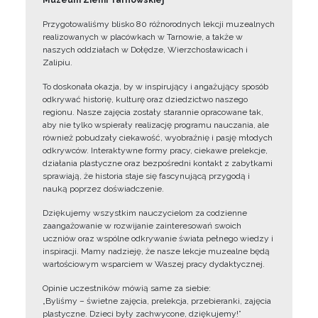
Muzeum Ziemi Tarnowskiej
Przygotowaliśmy blisko 80 różnorodnych lekcji muzealnych
realizowanych w placówkach w Tarnowie, a także w
naszych oddziałach w Dołędze, Wierzchosławicach i
Zalipiu.
To doskonała okazja, by w inspirujący i angażujący sposób
odkrywać historię, kulturę oraz dziedzictwo naszego
regionu. Nasze zajęcia zostały starannie opracowane tak,
aby nie tylko wspierały realizację programu nauczania, ale
również pobudzały ciekawość, wyobraźnię i pasję młodych
odkrywców. Interaktywne formy pracy, ciekawe prelekcje,
działania plastyczne oraz bezpośredni kontakt z zabytkami
sprawiają, że historia staje się fascynującą przygodą i
nauką poprzez doświadczenie.
Dziękujemy wszystkim nauczycielom za codzienne
zaangażowanie w rozwijanie zainteresowań swoich
uczniów oraz wspólne odkrywanie świata pełnego wiedzy i
inspiracji. Mamy nadzieję, że nasze lekcje muzealne będą
wartościowym wsparciem w Waszej pracy dydaktycznej.
Opinie uczestników mówią same za siebie:
„Byliśmy – świetne zajęcia, prelekcja, przebieranki, zajęcia
plastyczne. Dzieci były zachwycone, dziękujemy!”