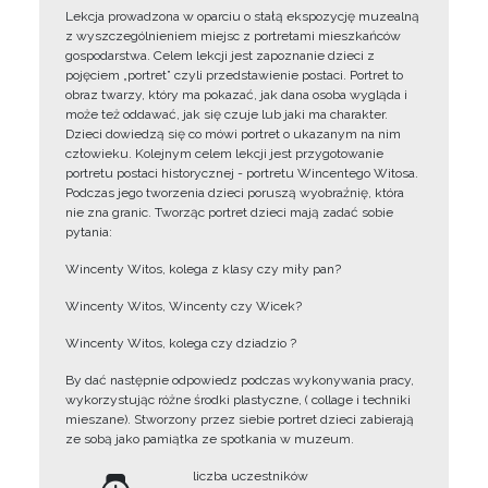
Lekcja prowadzona w oparciu o stałą ekspozycję muzealną
z wyszczególnieniem miejsc z portretami mieszkańców
gospodarstwa. Celem lekcji jest zapoznanie dzieci z
pojęciem „portret” czyli przedstawienie postaci. Portret to
obraz twarzy, który ma pokazać, jak dana osoba wygląda i
może też oddawać, jak się czuje lub jaki ma charakter.
Dzieci dowiedzą się co mówi portret o ukazanym na nim
człowieku. Kolejnym celem lekcji jest przygotowanie
portretu postaci historycznej - portretu Wincentego Witosa.
Podczas jego tworzenia dzieci poruszą wyobraźnię, która
nie zna granic. Tworząc portret dzieci mają zadać sobie
pytania:
Wincenty Witos, kolega z klasy czy miły pan?
Wincenty Witos, Wincenty czy Wicek?
Wincenty Witos, kolega czy dziadzio ?
By dać następnie odpowiedz podczas wykonywania pracy,
wykorzystując różne środki plastyczne, ( collage i techniki
mieszane). Stworzony przez siebie portret dzieci zabierają
ze sobą jako pamiątka ze spotkania w muzeum.
liczba uczestników