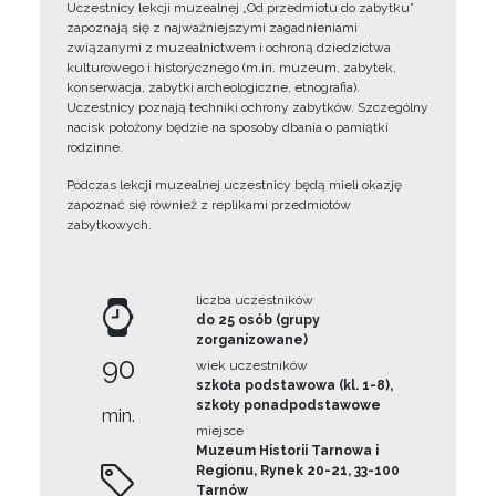
Uczestnicy lekcji muzealnej „Od przedmiotu do zabytku”
zapoznają się z najważniejszymi zagadnieniami
związanymi z muzealnictwem i ochroną dziedzictwa
kulturowego i historycznego (m.in. muzeum, zabytek,
konserwacja, zabytki archeologiczne, etnografia).
Uczestnicy poznają techniki ochrony zabytków. Szczególny
nacisk położony będzie na sposoby dbania o pamiątki
rodzinne.
Podczas lekcji muzealnej uczestnicy będą mieli okazję
zapoznać się również z replikami przedmiotów
zabytkowych.
liczba uczestników
do 25 osób (grupy
zorganizowane)
90
wiek uczestników
szkoła podstawowa (kl. 1-8),
szkoły ponadpodstawowe
min.
miejsce
Muzeum Historii Tarnowa i
Regionu, Rynek 20-21, 33-100
Tarnów