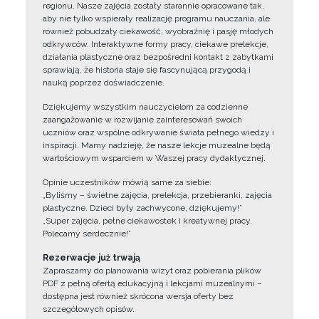
regionu. Nasze zajęcia zostały starannie opracowane tak,
aby nie tylko wspierały realizację programu nauczania, ale
również pobudzały ciekawość, wyobraźnię i pasję młodych
odkrywców. Interaktywne formy pracy, ciekawe prelekcje,
działania plastyczne oraz bezpośredni kontakt z zabytkami
sprawiają, że historia staje się fascynującą przygodą i
nauką poprzez doświadczenie.
Dziękujemy wszystkim nauczycielom za codzienne
zaangażowanie w rozwijanie zainteresowań swoich
uczniów oraz wspólne odkrywanie świata pełnego wiedzy i
inspiracji. Mamy nadzieję, że nasze lekcje muzealne będą
wartościowym wsparciem w Waszej pracy dydaktycznej.
Opinie uczestników mówią same za siebie:
„Byliśmy – świetne zajęcia, prelekcja, przebieranki, zajęcia
plastyczne. Dzieci były zachwycone, dziękujemy!”
„Super zajęcia, pełne ciekawostek i kreatywnej pracy.
Polecamy serdecznie!”
Rezerwacje już trwają
Zapraszamy do planowania wizyt oraz pobierania plików
PDF z pełną ofertą edukacyjną i lekcjami muzealnymi –
dostępna jest również skrócona wersja oferty bez
szczegółowych opisów.