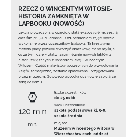
RZECZ O WINCENTYM WITOSIE-
HISTORIA ZAMKNIĘTA W
LAPBOOKU (NOWOŚĆ)
Lekcja prowadzona w oparciu o stałą ekspozycję muzealną
oraz film pt. „Cud Jedności”. Uzupełnieniem zajęć będzie
wykonanie przez uczestników lapbooka. Ta kreatywna
metoda pracy pozwoli stworzyć obrazkową mapę myśli, a
co za tym idzie – ułatwi zapamiętanie nowych faktów z
historii związanych z bohaterem lekcji, Wincentym
Witosem. Część materiałów potrzebnych do przygotowania
książki tematycznej zostanie opracowana i przygotowana
przez muzeum. Gotowego lapbooka uczniowie zabiorą ze
sobą do domu.
liczba uczestników
do 25 osób
wiek uczestników
120 min
szkoła podstawowa kl. 5-8,
szkoła średnia
miejsce
min.
Muzeum Wincentego Witosa w
Wierzchosławicach, oddział