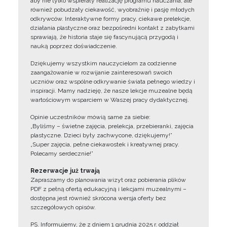
aby nie tylko wspierały realizację programu nauczania, ale
również pobudzały ciekawość, wyobraźnię i pasję młodych
odkrywców. Interaktywne formy pracy, ciekawe prelekcje,
działania plastyczne oraz bezpośredni kontakt z zabytkami
sprawiają, że historia staje się fascynującą przygodą i
nauką poprzez doświadczenie.
Dziękujemy wszystkim nauczycielom za codzienne
zaangażowanie w rozwijanie zainteresowań swoich
uczniów oraz wspólne odkrywanie świata pełnego wiedzy i
inspiracji. Mamy nadzieję, że nasze lekcje muzealne będą
wartościowym wsparciem w Waszej pracy dydaktycznej.
Opinie uczestników mówią same za siebie:
„Byliśmy – świetne zajęcia, prelekcja, przebieranki, zajęcia
plastyczne. Dzieci były zachwycone, dziękujemy!”
„Super zajęcia, pełne ciekawostek i kreatywnej pracy.
Polecamy serdecznie!”
Rezerwacje już trwają
Zapraszamy do planowania wizyt oraz pobierania plików
PDF z pełną ofertą edukacyjną i lekcjami muzealnymi –
dostępna jest również skrócona wersja oferty bez
szczegółowych opisów.
PS. Informujemy, że z dniem 1 grudnia 2025 r. oddział