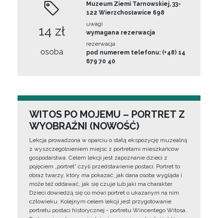
Muzeum Ziemi Tarnowskiej, 33-
122 Wierzchosławice 698
uwagi
14 zł
wymagana rezerwacja
rezerwacja
osoba
pod numerem telefonu: (+48) 14
679 70 40
WITOS PO MOJEMU – PORTRET Z
WYOBRAŹNI (NOWOŚĆ)
Lekcja prowadzona w oparciu o stałą ekspozycję muzealną
z wyszczególnieniem miejsc z portretami mieszkańców
gospodarstwa. Celem lekcji jest zapoznanie dzieci z
pojęciem „portret” czyli przedstawienie postaci. Portret to
obraz twarzy, który ma pokazać, jak dana osoba wygląda i
może też oddawać, jak się czuje lub jaki ma charakter.
Dzieci dowiedzą się co mówi portret o ukazanym na nim
człowieku. Kolejnym celem lekcji jest przygotowanie
portretu postaci historycznej - portretu Wincentego Witosa.