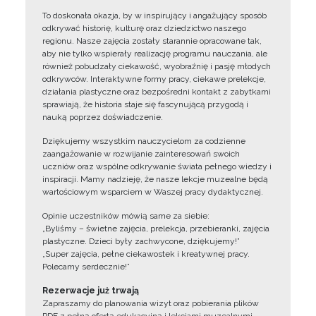
To doskonała okazja, by w inspirujący i angażujący sposób
odkrywać historię, kulturę oraz dziedzictwo naszego
regionu. Nasze zajęcia zostały starannie opracowane tak,
aby nie tylko wspierały realizację programu nauczania, ale
również pobudzały ciekawość, wyobraźnię i pasję młodych
odkrywców. Interaktywne formy pracy, ciekawe prelekcje,
działania plastyczne oraz bezpośredni kontakt z zabytkami
sprawiają, że historia staje się fascynującą przygodą i
nauką poprzez doświadczenie.
Dziękujemy wszystkim nauczycielom za codzienne
zaangażowanie w rozwijanie zainteresowań swoich
uczniów oraz wspólne odkrywanie świata pełnego wiedzy i
inspiracji. Mamy nadzieję, że nasze lekcje muzealne będą
wartościowym wsparciem w Waszej pracy dydaktycznej.
Opinie uczestników mówią same za siebie:
„Byliśmy – świetne zajęcia, prelekcja, przebieranki, zajęcia
plastyczne. Dzieci były zachwycone, dziękujemy!”
„Super zajęcia, pełne ciekawostek i kreatywnej pracy.
Polecamy serdecznie!”
Rezerwacje już trwają
Zapraszamy do planowania wizyt oraz pobierania plików