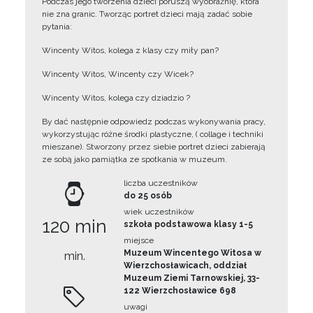
Podczas jego tworzenia dzieci poruszą wyobraźnię, która
nie zna granic. Tworząc portret dzieci mają zadać sobie
pytania:
Wincenty Witos, kolega z klasy czy miły pan?
Wincenty Witos, Wincenty czy Wicek?
Wincenty Witos, kolega czy dziadzio ?
By dać następnie odpowiedz podczas wykonywania pracy,
wykorzystując różne środki plastyczne, ( collage i techniki
mieszane). Stworzony przez siebie portret dzieci zabierają
ze sobą jako pamiątka ze spotkania w muzeum.
liczba uczestników
do 25 osób
wiek uczestników
120 min
szkoła podstawowa klasy 1-5
miejsce
Muzeum Wincentego Witosa w
min.
Wierzchosławicach, oddział
Muzeum Ziemi Tarnowskiej, 33-
122 Wierzchosławice 698
uwagi