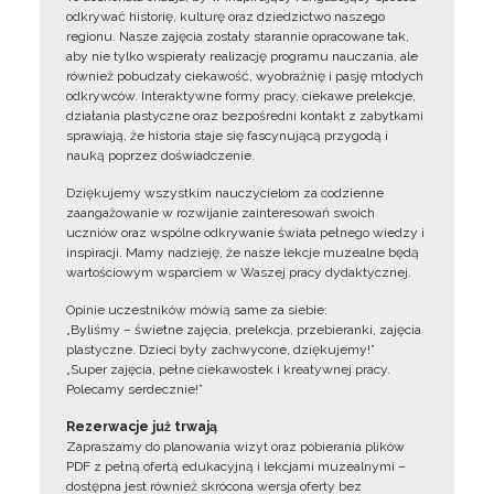
odkrywać historię, kulturę oraz dziedzictwo naszego
regionu. Nasze zajęcia zostały starannie opracowane tak,
aby nie tylko wspierały realizację programu nauczania, ale
również pobudzały ciekawość, wyobraźnię i pasję młodych
odkrywców. Interaktywne formy pracy, ciekawe prelekcje,
działania plastyczne oraz bezpośredni kontakt z zabytkami
sprawiają, że historia staje się fascynującą przygodą i
nauką poprzez doświadczenie.
Dziękujemy wszystkim nauczycielom za codzienne
zaangażowanie w rozwijanie zainteresowań swoich
uczniów oraz wspólne odkrywanie świata pełnego wiedzy i
inspiracji. Mamy nadzieję, że nasze lekcje muzealne będą
wartościowym wsparciem w Waszej pracy dydaktycznej.
Opinie uczestników mówią same za siebie:
„Byliśmy – świetne zajęcia, prelekcja, przebieranki, zajęcia
plastyczne. Dzieci były zachwycone, dziękujemy!”
„Super zajęcia, pełne ciekawostek i kreatywnej pracy.
Polecamy serdecznie!”
Rezerwacje już trwają
Zapraszamy do planowania wizyt oraz pobierania plików
PDF z pełną ofertą edukacyjną i lekcjami muzealnymi –
dostępna jest również skrócona wersja oferty bez