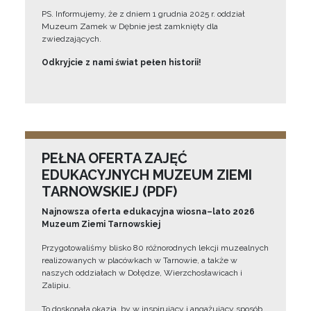
PS. Informujemy, że z dniem 1 grudnia 2025 r. oddział
Muzeum Zamek w Dębnie jest zamknięty dla
zwiedzających.
Odkryjcie z nami świat pełen historii!
PEŁNA OFERTA ZAJĘĆ
EDUKACYJNYCH MUZEUM ZIEMI
TARNOWSKIEJ (PDF)
Najnowsza oferta edukacyjna wiosna–lato 2026
Muzeum Ziemi Tarnowskiej
Przygotowaliśmy blisko 80 różnorodnych lekcji muzealnych
realizowanych w placówkach w Tarnowie, a także w
naszych oddziałach w Dołędze, Wierzchosławicach i
Zalipiu.
To doskonała okazja, by w inspirujący i angażujący sposób