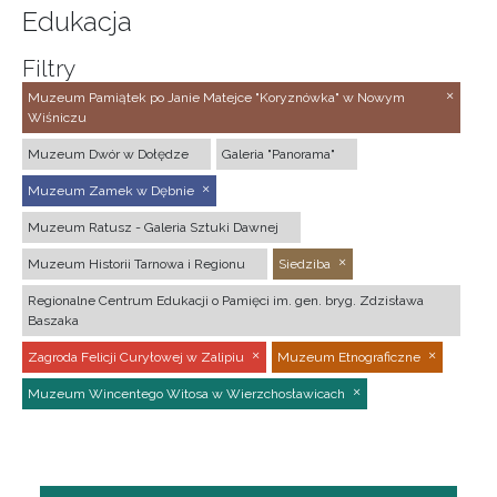
Edukacja
Filtry
Muzeum Pamiątek po Janie Matejce "Koryznówka" w Nowym
Wiśniczu
Muzeum Dwór w Dołędze
Galeria "Panorama"
Muzeum Zamek w Dębnie
Muzeum Ratusz - Galeria Sztuki Dawnej
Muzeum Historii Tarnowa i Regionu
Siedziba
Regionalne Centrum Edukacji o Pamięci im. gen. bryg. Zdzisława
Baszaka
Zagroda Felicji Curyłowej w Zalipiu
Muzeum Etnograficzne
Muzeum Wincentego Witosa w Wierzchosławicach