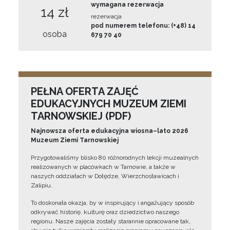
wymagana rezerwacja
14 zł
rezerwacja
pod numerem telefonu: (+48) 14
osoba
679 70 40
PEŁNA OFERTA ZAJĘĆ
EDUKACYJNYCH MUZEUM ZIEMI
TARNOWSKIEJ (PDF)
Najnowsza oferta edukacyjna wiosna–lato 2026
Muzeum Ziemi Tarnowskiej
Przygotowaliśmy blisko 80 różnorodnych lekcji muzealnych
realizowanych w placówkach w Tarnowie, a także w
naszych oddziałach w Dołędze, Wierzchosławicach i
Zalipiu.
To doskonała okazja, by w inspirujący i angażujący sposób
odkrywać historię, kulturę oraz dziedzictwo naszego
regionu. Nasze zajęcia zostały starannie opracowane tak,