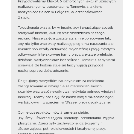
Przygotowaliśmy blisko 80 różnorodnych lekcji muzealnych
realizowanych w placówkach w Tarnowie, a także w
naszych oddziałach w Dołędze, Wierzchosławicach i
Zalipiu.
To doskonała okazja, by w inspirujący i angażujący sposób
odkrywać historię, kulturę oraz dziedzictwo naszego
regionu. Nasze zajęcia zostały starannie opracowane tak,
aby nie tylko wspierały realizację programu nauczania, ale
również pobudzały ciekawość, wyobraźnię i pasję młodych
odkrywców. Interaktywne formy pracy, ciekawe prelekcje,
działania plastyczne oraz bezpośredni kontakt z zabytkami
sprawiają, że historia staje się fascynującą przygodą i
nauką poprzez doświadczenie.
Dziękujemy wszystkim nauczycielom za codzienne
zaangażowanie w rozwijanie zainteresowań swoich
uczniów oraz wspólne odkrywanie świata pełnego wiedzy i
inspiracji. Mamy nadzieję, że nasze lekcje muzealne będą
wartościowym wsparciem w Waszej pracy dydaktycznej.
Opinie uczestników mówią same za siebie:
„Byliśmy – świetne zajęcia, prelekcja, przebieranki, zajęcia
plastyczne. Dzieci były zachwycone, dziękujemy!”
„Super zajęcia, pełne ciekawostek i kreatywnej pracy.