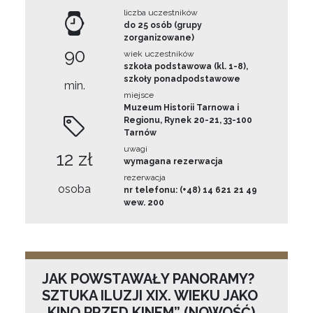
liczba uczestników
do 25 osób (grupy
zorganizowane)
90
wiek uczestników
szkoła podstawowa (kl. 1-8),
szkoły ponadpodstawowe
min.
miejsce
Muzeum Historii Tarnowa i
Regionu, Rynek 20-21, 33-100
Tarnów
uwagi
12 zł
wymagana rezerwacja
rezerwacja
osoba
nr telefonu: (+48) 14 621 21 49
wew. 200
JAK POWSTAWAŁY PANORAMY?
SZTUKA ILUZJI XIX. WIEKU JAKO
„KINO PRZED KINEM” (NOWOŚĆ)