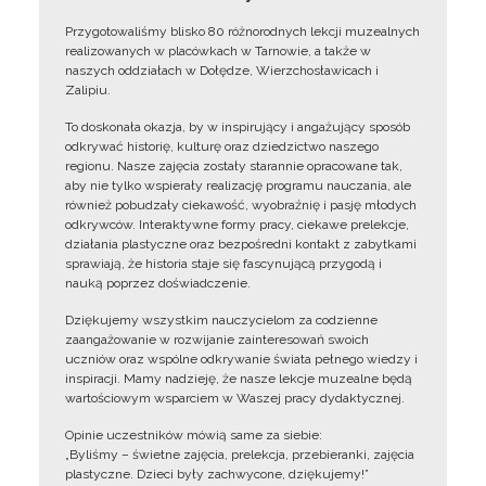
Przygotowaliśmy blisko 80 różnorodnych lekcji muzealnych
realizowanych w placówkach w Tarnowie, a także w
naszych oddziałach w Dołędze, Wierzchosławicach i
Zalipiu.
To doskonała okazja, by w inspirujący i angażujący sposób
odkrywać historię, kulturę oraz dziedzictwo naszego
regionu. Nasze zajęcia zostały starannie opracowane tak,
aby nie tylko wspierały realizację programu nauczania, ale
również pobudzały ciekawość, wyobraźnię i pasję młodych
odkrywców. Interaktywne formy pracy, ciekawe prelekcje,
działania plastyczne oraz bezpośredni kontakt z zabytkami
sprawiają, że historia staje się fascynującą przygodą i
nauką poprzez doświadczenie.
Dziękujemy wszystkim nauczycielom za codzienne
zaangażowanie w rozwijanie zainteresowań swoich
uczniów oraz wspólne odkrywanie świata pełnego wiedzy i
inspiracji. Mamy nadzieję, że nasze lekcje muzealne będą
wartościowym wsparciem w Waszej pracy dydaktycznej.
Opinie uczestników mówią same za siebie:
„Byliśmy – świetne zajęcia, prelekcja, przebieranki, zajęcia
plastyczne. Dzieci były zachwycone, dziękujemy!”