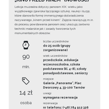
Lekcja muzealna dotyczy panoram XIX. wieku jako
wyjątkowego zjawiska łączącego sztukę, naukę i iluzję,
które stanowiło formę immersyjnego doświadczenia
nazywanego „kinem przed kinem”. Zajęcia nawiązują m.in.
do procesu powstawania panoram oraz ukazują zarówno
techniki malarskie jak i zasady tworzenia tych
monumentalnych obrazów.
liczba uczestników
do 25 osób (grupy
zorganizowane)
90
wiek uczestników
przedszkole, edukacja
wczesnoszkolna, szkoła
min.
podstawowa (kl. 4-8), szkoły
ponadpodstawowe, seniorzy
miejsce
Galeria „Panorama”, Plac
Dworcowy 4, 33-100 Tarnów
14 zł
uwagi
wymagana rezerwacja
osoba
rezerwacja
nr telefonu: (+48) 784 912 326