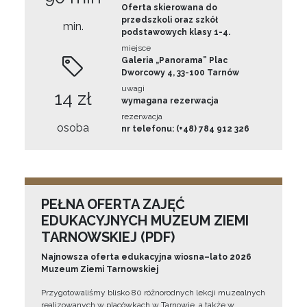
Oferta skierowana do
przedszkoli oraz szkół
min.
podstawowych klasy 1-4.
miejsce
Galeria „Panorama” Plac
Dworcowy 4, 33-100 Tarnów
uwagi
14 zł
wymagana rezerwacja
rezerwacja
osoba
nr telefonu: (+48) 784 912 326
PEŁNA OFERTA ZAJĘĆ
EDUKACYJNYCH MUZEUM ZIEMI
TARNOWSKIEJ (PDF)
Najnowsza oferta edukacyjna wiosna–lato 2026
Muzeum Ziemi Tarnowskiej
Przygotowaliśmy blisko 80 różnorodnych lekcji muzealnych
realizowanych w placówkach w Tarnowie, a także w