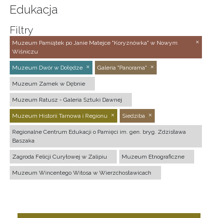
Edukacja
Filtry
Muzeum Pamiątek po Janie Matejce "Koryznówka" w Nowym
Wiśniczu
Muzeum Dwór w Dołędze
Galeria "Panorama"
Muzeum Zamek w Dębnie
Muzeum Ratusz - Galeria Sztuki Dawnej
Muzeum Historii Tarnowa i Regionu
Siedziba
Regionalne Centrum Edukacji o Pamięci im. gen. bryg. Zdzisława
Baszaka
Zagroda Felicji Curyłowej w Zalipiu
Muzeum Etnograficzne
Muzeum Wincentego Witosa w Wierzchosławicach