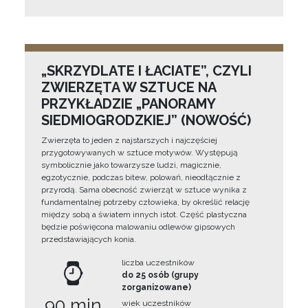
„SKRZYDLATE I ŁACIATE”, CZYLI
ZWIERZĘTA W SZTUCE NA
PRZYKŁADZIE „PANORAMY
SIEDMIOGRODZKIEJ” (NOWOŚĆ)
Zwierzęta to jeden z najstarszych i najczęściej
przygotowywanych w sztuce motywów. Występują
symbolicznie jako towarzysze ludzi, magicznie,
egzotycznie, podczas bitew, polowań, nieodłącznie z
przyrodą. Sama obecność zwierząt w sztuce wynika z
fundamentalnej potrzeby człowieka, by określić relację
między sobą a światem innych istot. Część plastyczna
będzie poświęcona malowaniu odlewów gipsowych
przedstawiających konia.
liczba uczestników
do 25 osób (grupy
zorganizowane)
90 min
wiek uczestników