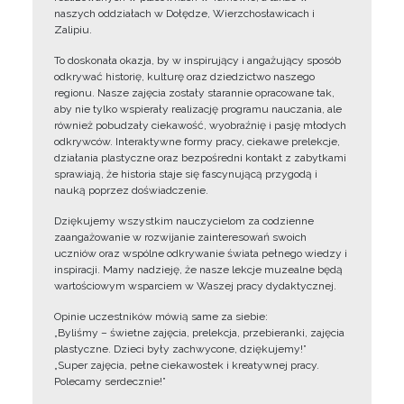
naszych oddziałach w Dołędze, Wierzchosławicach i
Zalipiu.
To doskonała okazja, by w inspirujący i angażujący sposób
odkrywać historię, kulturę oraz dziedzictwo naszego
regionu. Nasze zajęcia zostały starannie opracowane tak,
aby nie tylko wspierały realizację programu nauczania, ale
również pobudzały ciekawość, wyobraźnię i pasję młodych
odkrywców. Interaktywne formy pracy, ciekawe prelekcje,
działania plastyczne oraz bezpośredni kontakt z zabytkami
sprawiają, że historia staje się fascynującą przygodą i
nauką poprzez doświadczenie.
Dziękujemy wszystkim nauczycielom za codzienne
zaangażowanie w rozwijanie zainteresowań swoich
uczniów oraz wspólne odkrywanie świata pełnego wiedzy i
inspiracji. Mamy nadzieję, że nasze lekcje muzealne będą
wartościowym wsparciem w Waszej pracy dydaktycznej.
Opinie uczestników mówią same za siebie:
„Byliśmy – świetne zajęcia, prelekcja, przebieranki, zajęcia
plastyczne. Dzieci były zachwycone, dziękujemy!”
„Super zajęcia, pełne ciekawostek i kreatywnej pracy.
Polecamy serdecznie!”