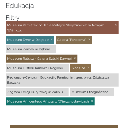
Edukacja
Filtry
Muzeum Pamiątek po Janie Matejce "Koryznówka" w Nowym
Wiśniczu
Muzeum Dwór w Dołędze
Galeria "Panorama"
Muzeum Zamek w Dębnie
Muzeum Ratusz - Galeria Sztuki Dawnej
Muzeum Historii Tarnowa i Regionu
Siedziba
Regionalne Centrum Edukacji o Pamięci im. gen. bryg. Zdzisława
Baszaka
Zagroda Felicji Curyłowej w Zalipiu
Muzeum Etnograficzne
Muzeum Wincentego Witosa w Wierzchosławicach