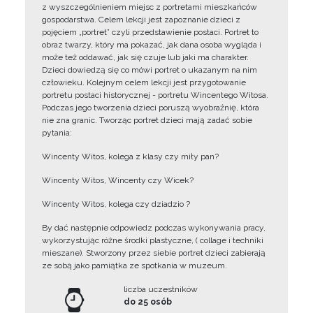
z wyszczególnieniem miejsc z portretami mieszkańców
gospodarstwa. Celem lekcji jest zapoznanie dzieci z
pojęciem „portret” czyli przedstawienie postaci. Portret to
obraz twarzy, który ma pokazać, jak dana osoba wygląda i
może też oddawać, jak się czuje lub jaki ma charakter.
Dzieci dowiedzą się co mówi portret o ukazanym na nim
człowieku. Kolejnym celem lekcji jest przygotowanie
portretu postaci historycznej - portretu Wincentego Witosa.
Podczas jego tworzenia dzieci poruszą wyobraźnię, która
nie zna granic. Tworząc portret dzieci mają zadać sobie
pytania:
Wincenty Witos, kolega z klasy czy miły pan?
Wincenty Witos, Wincenty czy Wicek?
Wincenty Witos, kolega czy dziadzio ?
By dać następnie odpowiedz podczas wykonywania pracy,
wykorzystując różne środki plastyczne, ( collage i techniki
mieszane). Stworzony przez siebie portret dzieci zabierają
ze sobą jako pamiątka ze spotkania w muzeum.
liczba uczestników
do 25 osób