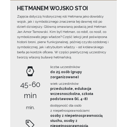
HETMANEM WOJSKO STOI
Zajęcia dotyczą historycznej roli Hetmana jako dowódcy
wojsk, jak i symbolicznego znaczenia tej dawnej roli po
dzień dzisiejszy. Główną omawianą postacią jest Hetman
Jan Amor Tarnowski. Kim był Hetman, co robił, co nosił, co
symbolizowało jego władze? Część lekcji jest poświęcona
historii broni, pierw funkcjonalnej, później czysto ozdobnej i
symbolicznej, jak i atrybutom władzy - od królewskiego
berła po kordzik oficera. W części praktycznej uczestnicy
tworzą własną buławę hetmańską.
liczba uczestników
do 25 osób (grupy
zorganizowane)
45-60
wiek uczestników
przedszkole, edukacja
min
wczesnoszkolna, szkoła
podstawowa (kl. 4-8)
dostępność dla osób
min.
z niepełnosprawnościami
osoby z niepełnosprawnością
słuchu, osoby z
niepełnosprawnością