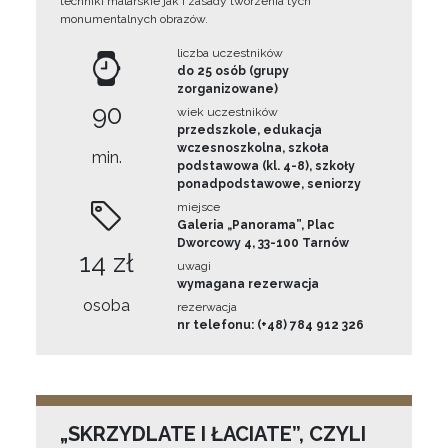
techniki malarskie jak i zasady tworzenia tych
monumentalnych obrazów.
liczba uczestników
do 25 osób (grupy
zorganizowane)
90
wiek uczestników
przedszkole, edukacja
wczesnoszkolna, szkoła
min.
podstawowa (kl. 4-8), szkoły
ponadpodstawowe, seniorzy
miejsce
Galeria „Panorama”, Plac
Dworcowy 4, 33-100 Tarnów
14 zł
uwagi
wymagana rezerwacja
osoba
rezerwacja
nr telefonu: (+48) 784 912 326
„SKRZYDLATE I ŁACIATE”, CZYLI