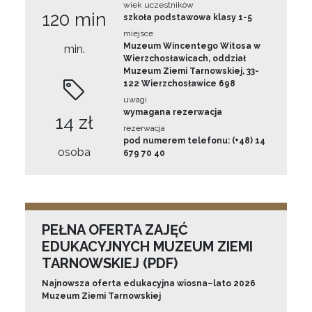
wiek uczestników
120 min
szkoła podstawowa klasy 1-5
miejsce
Muzeum Wincentego Witosa w
min.
Wierzchosławicach, oddział
Muzeum Ziemi Tarnowskiej, 33-
122 Wierzchosławice 698
uwagi
wymagana rezerwacja
14 zł
rezerwacja
pod numerem telefonu: (+48) 14
osoba
679 70 40
PEŁNA OFERTA ZAJĘĆ
EDUKACYJNYCH MUZEUM ZIEMI
TARNOWSKIEJ (PDF)
Najnowsza oferta edukacyjna wiosna–lato 2026
Muzeum Ziemi Tarnowskiej