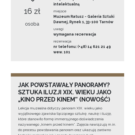
intelektualną
16 zł
miejsce
Muzeum Ratusz - Galeria Sztuki
Dawnej, Rynek 1, 33-100 Tarnów
osoba
uwagi
wymagana rezerwacja
rezerwacja
nr telefonu: (+48) 14 621 21 49
wew. 101
JAK POWSTAWAŁY PANORAMY?
SZTUKA ILUZJI XIX. WIEKU JAKO
„KINO PRZED KINEM” (NOWOŚĆ)
Lekcja muzealna dotyczy panoram XIX. wieku jako
wyjątkowego zjawiska łączącego sztukę, naukę i iluzję,
które stanowiło formę immersyjnego doświadczenia
nazywanego „kinem przed kinem”. Zajęcia nawiązują m.in.
do procesu powstawania panoram oraz ukazują zarówno