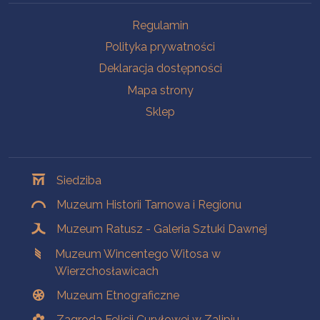
Na skróty
Regulamin
Polityka prywatności
Deklaracja dostępności
Mapa strony
Sklep
Oddziały
Siedziba
Muzeum Historii Tarnowa i Regionu
Muzeum Ratusz - Galeria Sztuki Dawnej
Muzeum Wincentego Witosa w
Wierzchosławicach
Muzeum Etnograficzne
Zagroda Felicji Curyłowej w Zalipiu