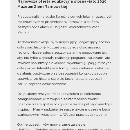
Najnowsza oferta edukacyjna wiosna–lato 2026
Muzeum Ziemi Tarnowskiej
Przygotowaliśmy blisko 80 różnorodnych lekcji muzealnych
realizowanych w placówkach w Tarnowie, a także w
naszych oddziałach w Dołędze, Wierzchosławicach i
Zalipiu.
To doskonała okazja, by w inspirujący i angażujący sposób
odkrywać historię, kulturę oraz dziedzictwo naszego
regionu. Nasze zajęcia zostały starannie opracowane tak,
aby nie tylko wspierały realizację programu nauczania, ale
również pobudzały ciekawość, wyobraźnię i pasję młodych
odkrywców. Interaktywne formy pracy, ciekawe prelekcje,
działania plastyczne oraz bezpośredni kontakt z zabytkami
sprawiają, że historia staje się fascynującą przygodą i
nauką poprzez doświadczenie.
Dziękujemy wszystkim nauczycielom za codzienne
zaangażowanie w rozwijanie zainteresowań swoich
uczniów oraz wspólne odkrywanie świata pełnego wiedzy i
inspiracji. Mamy nadzieję, że nasze lekcje muzealne będą
wartościowym wsparciem w Waszej pracy dydaktycznej.
Opinie uczestników mówią same za siebie:
„Byliśmy – świetne zajęcia, prelekcja, przebieranki, zajęcia