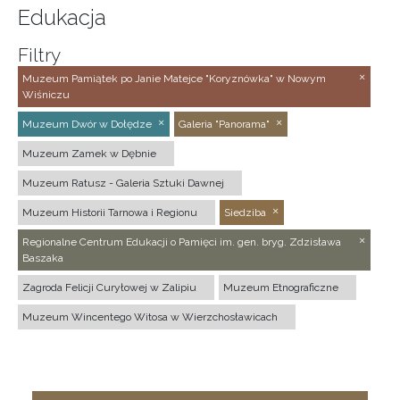
Edukacja
Filtry
Muzeum Pamiątek po Janie Matejce "Koryznówka" w Nowym
Wiśniczu
Muzeum Dwór w Dołędze
Galeria "Panorama"
Muzeum Zamek w Dębnie
Muzeum Ratusz - Galeria Sztuki Dawnej
Muzeum Historii Tarnowa i Regionu
Siedziba
Regionalne Centrum Edukacji o Pamięci im. gen. bryg. Zdzisława
Baszaka
Zagroda Felicji Curyłowej w Zalipiu
Muzeum Etnograficzne
Muzeum Wincentego Witosa w Wierzchosławicach