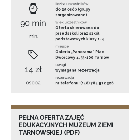
liczba uczestników
do 25 osób (grupy
zorganizowane)
90 min
wiek uczestników
Oferta skierowana do
przedszkoli oraz szkół
min.
podstawowych klasy 1-4.
miejsce
Galeria „Panorama” Plac
Dworcowy 4, 33-100 Tarnów
uwagi
14 zł
wymagana rezerwacja
rezerwacja
osoba
nr telefonu: (+48) 784 912 326
PEŁNA OFERTA ZAJĘĆ
EDUKACYJNYCH MUZEUM ZIEMI
TARNOWSKIEJ (PDF)