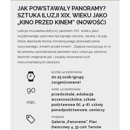
JAK POWSTAWAŁY PANORAMY?
SZTUKA ILUZJI XIX. WIEKU JAKO
„KINO PRZED KINEM” (NOWOŚĆ)
Lekcja muzealna dotyczy panoram XIX. wieku jako
wyjątkowego zjawiska łączącego sztukę, naukę i iluzję,
które stanowiło formę immersyjnego doświadczenia
nazywanego „kinem przed kinem”. Zajęcia nawiązują m.in.
do procesu powstawania panoram oraz ukazują zarówno
techniki malarskie jak i zasady tworzenia tych
monumentalnych obrazów.
liczba uczestników
do 25 osób (grupy
zorganizowane)
90
wiek uczestników
przedszkole, edukacja
wczesnoszkolna, szkoła
min.
podstawowa (kl. 4-8), szkoły
ponadpodstawowe, seniorzy
miejsce
Galeria „Panorama”, Plac
Dworcowy 4, 33-100 Tarnów