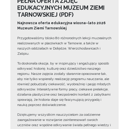
PEŁNA OFERTA ZAJĘĆ
EDUKACYJNYCH MUZEUM ZIEMI
TARNOWSKIEJ (PDF)
Najnowsza oferta edukacyjna wiosna–lato 2026
Muzeum Ziemi Tarnowskiej
Przygotowaliśmy blisko 80 różnorodnych lekcji muzealnych
realizowanych w placówkach w Tarnowie, a także w
naszych oddziałach w Dołędze, Wierzchosławicach i
Zalipiu.
To doskonała okazja, by w inspirujący i angażujący sposób
odkrywać historię, kulturę oraz dziedzictwo naszego
regionu. Nasze zajęcia zostały starannie opracowane tak,
aby nie tylko wspierały realizację programu nauczania, ale
również pobudzały ciekawość, wyobraźnię i pasję młodych
odkrywców. Interaktywne formy pracy, ciekawe prelekcje,
działania plastyczne oraz bezpośredni kontakt z zabytkami
sprawiają, że historia staje się fascynującą przygodą i
nauką poprzez doświadczenie.
Dziękujemy wszystkim nauczycielom za codzienne
zaangażowanie w rozwijanie zainteresowań swoich
uczniów oraz wspólne odkrywanie świata pełnego wiedzy i