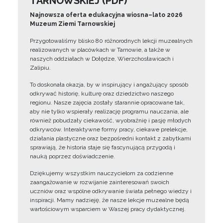
TARNOWSKIEJ (PDF)
Najnowsza oferta edukacyjna wiosna–lato 2026
Muzeum Ziemi Tarnowskiej
Przygotowaliśmy blisko 80 różnorodnych lekcji muzealnych
realizowanych w placówkach w Tarnowie, a także w
naszych oddziałach w Dołędze, Wierzchosławicach i
Zalipiu.
To doskonała okazja, by w inspirujący i angażujący sposób
odkrywać historię, kulturę oraz dziedzictwo naszego
regionu. Nasze zajęcia zostały starannie opracowane tak,
aby nie tylko wspierały realizację programu nauczania, ale
również pobudzały ciekawość, wyobraźnię i pasję młodych
odkrywców. Interaktywne formy pracy, ciekawe prelekcje,
działania plastyczne oraz bezpośredni kontakt z zabytkami
sprawiają, że historia staje się fascynującą przygodą i
nauką poprzez doświadczenie.
Dziękujemy wszystkim nauczycielom za codzienne
zaangażowanie w rozwijanie zainteresowań swoich
uczniów oraz wspólne odkrywanie świata pełnego wiedzy i
inspiracji. Mamy nadzieję, że nasze lekcje muzealne będą
wartościowym wsparciem w Waszej pracy dydaktycznej.