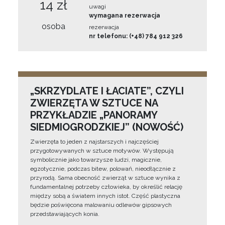
14 zł
uwagi
wymagana rezerwacja
osoba
rezerwacja
nr telefonu: (+48) 784 912 326
„SKRZYDLATE I ŁACIATE”, CZYLI
ZWIERZĘTA W SZTUCE NA
PRZYKŁADZIE „PANORAMY
SIEDMIOGRODZKIEJ” (NOWOŚĆ)
Zwierzęta to jeden z najstarszych i najczęściej
przygotowywanych w sztuce motywów. Występują
symbolicznie jako towarzysze ludzi, magicznie,
egzotycznie, podczas bitew, polowań, nieodłącznie z
przyrodą. Sama obecność zwierząt w sztuce wynika z
fundamentalnej potrzeby człowieka, by określić relację
między sobą a światem innych istot. Część plastyczna
będzie poświęcona malowaniu odlewów gipsowych
przedstawiających konia.