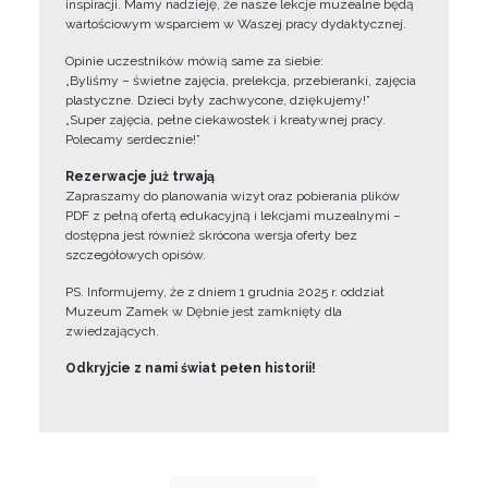
inspiracji. Mamy nadzieję, że nasze lekcje muzealne będą
wartościowym wsparciem w Waszej pracy dydaktycznej.
Opinie uczestników mówią same za siebie:
„Byliśmy – świetne zajęcia, prelekcja, przebieranki, zajęcia
plastyczne. Dzieci były zachwycone, dziękujemy!”
„Super zajęcia, pełne ciekawostek i kreatywnej pracy.
Polecamy serdecznie!”
Rezerwacje już trwają
Zapraszamy do planowania wizyt oraz pobierania plików
PDF z pełną ofertą edukacyjną i lekcjami muzealnymi –
dostępna jest również skrócona wersja oferty bez
szczegółowych opisów.
PS. Informujemy, że z dniem 1 grudnia 2025 r. oddział
Muzeum Zamek w Dębnie jest zamknięty dla
zwiedzających.
Odkryjcie z nami świat pełen historii!