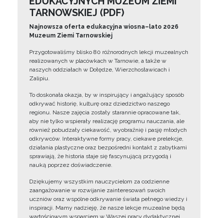
EDUKACYJNYCH MUZEUM ZIEMI
TARNOWSKIEJ (PDF)
Najnowsza oferta edukacyjna wiosna–lato 2026
Muzeum Ziemi Tarnowskiej
Przygotowaliśmy blisko 80 różnorodnych lekcji muzealnych
realizowanych w placówkach w Tarnowie, a także w
naszych oddziałach w Dołędze, Wierzchosławicach i
Zalipiu.
To doskonała okazja, by w inspirujący i angażujący sposób
odkrywać historię, kulturę oraz dziedzictwo naszego
regionu. Nasze zajęcia zostały starannie opracowane tak,
aby nie tylko wspierały realizację programu nauczania, ale
również pobudzały ciekawość, wyobraźnię i pasję młodych
odkrywców. Interaktywne formy pracy, ciekawe prelekcje,
działania plastyczne oraz bezpośredni kontakt z zabytkami
sprawiają, że historia staje się fascynującą przygodą i
nauką poprzez doświadczenie.
Dziękujemy wszystkim nauczycielom za codzienne
zaangażowanie w rozwijanie zainteresowań swoich
uczniów oraz wspólne odkrywanie świata pełnego wiedzy i
inspiracji. Mamy nadzieję, że nasze lekcje muzealne będą
wartościowym wsparciem w Waszej pracy dydaktycznej.