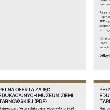
Polecam
Rezerw
Zaprasz
PDF z p
dostępn
szczegó
PS. Inf
Muzeum
zwiedza
Odkryjc
PEŁNA OFERTA ZAJĘĆ
PEŁ
EDUKACYJNYCH MUZEUM ZIEMI
EDU
TARNOWSKIEJ (PDF)
TAR
Najnowsza oferta edukacyjna wiosna–lato 2026
Najnow