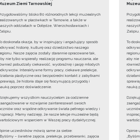
Muzeum Ziemi Tarnowskiej
Muzeum
Przygotowaliśmy blisko 80 różnorodnych lekcji muzealnych
Przygot
realizowanych w placówkach w Tarnowie, a także w
realizo
naszych oddziałach w Dołędze, Wierzchosławicach i
naszych
Zalipiu.
Zalipiu.
To doskonała okazja, by w inspirujący i angażujący sposób
To dosk
odkrywać historię, kulturę oraz dziedzictwo naszego
odkrywa
regionu. Nasze zajęcia zostały starannie opracowane tak,
regionu
aby nie tylko wspierały realizację programu nauczania, ale
aby nie
również pobudzały ciekawość, wyobraźnię i pasję młodych
również
odkrywców. Interaktywne formy pracy, ciekawe prelekcje,
odkrywc
działania plastyczne oraz bezpośredni kontakt z zabytkami
działan
sprawiają, że historia staje się fascynującą przygodą i
sprawiaj
nauką poprzez doświadczenie.
nauką p
Dziękujemy wszystkim nauczycielom za codzienne
Dzięku
zaangażowanie w rozwijanie zainteresowań swoich
zaangaż
uczniów oraz wspólne odkrywanie świata pełnego wiedzy i
uczniów
inspiracji. Mamy nadzieję, że nasze lekcje muzealne będą
inspira
wartościowym wsparciem w Waszej pracy dydaktycznej.
wartośc
Opinie uczestników mówią same za siebie:
Opinie 
„Byliśmy – świetne zajęcia, prelekcja, przebieranki, zajęcia
„Byliśmy