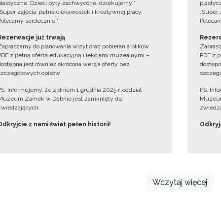
plastyczne. Dzieci były zachwycone, dziękujemy!”
plastyc
„Super zajęcia, pełne ciekawostek i kreatywnej pracy.
„Super 
Polecamy serdecznie!”
Polecam
Rezerwacje już trwają
Rezerw
Zapraszamy do planowania wizyt oraz pobierania plików
Zaprasz
PDF z pełną ofertą edukacyjną i lekcjami muzealnymi –
PDF z p
dostępna jest również skrócona wersja oferty bez
dostępn
szczegółowych opisów.
szczegó
PS. Informujemy, że z dniem 1 grudnia 2025 r. oddział
PS. Inf
Muzeum Zamek w Dębnie jest zamknięty dla
Muzeum
zwiedzających.
zwiedza
Odkryjcie z nami świat pełen historii!
Odkryjc
Wczytaj więcej