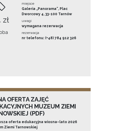
miejsce
Galeria „Panorama”, Plac
Dworcowy 4, 33-100 Tarnów
 zł
uwagi
wymagana rezerwacja
oba
rezerwacja
nr telefonu: (+48) 784 912 326
NA OFERTA ZAJĘĆ
KACYJNYCH MUZEUM ZIEMI
NOWSKIEJ (PDF)
sza oferta edukacyjna wiosna–lato 2026
 Ziemi Tarnowskiej