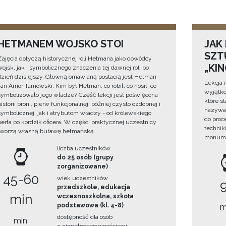
HETMANEM WOJSKO STOI
JAK
SZTU
Zajęcia dotyczą historycznej roli Hetmana jako dowódcy
„KI
wojsk, jak i symbolicznego znaczenia tej dawnej roli po
dzień dzisiejszy. Główną omawianą postacią jest Hetman
Lekcja 
Jan Amor Tarnowski. Kim był Hetman, co robił, co nosił, co
wyjątko
symbolizowało jego władze? Część lekcji jest poświęcona
które s
historii broni, pierw funkcjonalnej, później czysto ozdobnej i
nazywan
symbolicznej, jak i atrybutom władzy - od królewskiego
do proc
berła po kordzik oficera. W części praktycznej uczestnicy
technik
tworzą własną buławę hetmańską.
monume
liczba uczestników
do 25 osób (grupy
zorganizowane)
45-60
wiek uczestników
przedszkole, edukacja
min
wczesnoszkolna, szkoła
podstawowa (kl. 4-8)
m
dostępność dla osób
min.