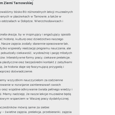
 Ziemi Tarnowskiej
owaliśmy blisko 80 różnorodnych lekcji muzealnych
wanych w placówkach w Tarnowie, a także w
 oddziałach w Dołędze, Wierzchosławicach i
onała okazja, by w inspirujący i angażujący sposób
ć historię, kulturę oraz dziedzictwo naszego
. Nasze zajęcia zostały starannie opracowane tak,
 tylko wspierały realizację programu nauczania, ale
 pobudzały ciekawość, wyobraźnię i pasję młodych
ów. Interaktywne formy pracy, ciekawe prelekcje,
ia plastyczne oraz bezpośredni kontakt z zabytkami
ą, że historia staje się fascynującą przygodą i
oprzez doświadczenie.
jemy wszystkim nauczycielom za codzienne
owanie w rozwijanie zainteresowań swoich
 oraz wspólne odkrywanie świata pełnego wiedzy i
cji. Mamy nadzieję, że nasze lekcje muzealne będą
iowym wsparciem w Waszej pracy dydaktycznej.
uczestników mówią same za siebie:
 – świetne zajęcia, prelekcja, przebieranki, zajęcia