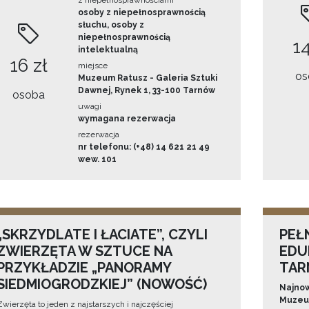
z niepełnosprawnościami
osoby z niepełnosprawnością
słuchu, osoby z
niepełnosprawnością
14
intelektualną
16 zł
miejsce
os
Muzeum Ratusz - Galeria Sztuki
Dawnej, Rynek 1, 33-100 Tarnów
osoba
uwagi
wymagana rezerwacja
rezerwacja
nr telefonu: (+48) 14 621 21 49
wew. 101
„SKRZYDLATE I ŁACIATE”, CZYLI
PEŁ
ZWIERZĘTA W SZTUCE NA
EDU
PRZYKŁADZIE „PANORAMY
TAR
SIEDMIOGRODZKIEJ” (NOWOŚĆ)
Najnow
Muzeum
Zwierzęta to jeden z najstarszych i najczęściej