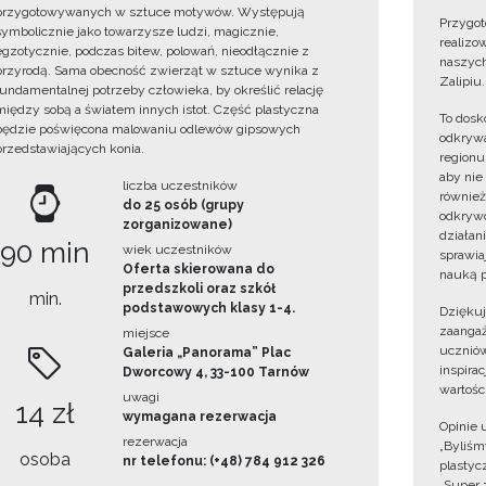
przygotowywanych w sztuce motywów. Występują
Przygot
symbolicznie jako towarzysze ludzi, magicznie,
realizo
egzotycznie, podczas bitew, polowań, nieodłącznie z
naszych
przyrodą. Sama obecność zwierząt w sztuce wynika z
Zalipiu.
fundamentalnej potrzeby człowieka, by określić relację
między sobą a światem innych istot. Część plastyczna
To dosk
będzie poświęcona malowaniu odlewów gipsowych
odkrywa
przedstawiających konia.
regionu
aby nie
liczba uczestników
również
do 25 osób (grupy
odkrywc
zorganizowane)
działan
90 min
wiek uczestników
sprawiaj
Oferta skierowana do
nauką p
przedszkoli oraz szkół
min.
podstawowych klasy 1-4.
Dzięku
zaangaż
miejsce
uczniów
Galeria „Panorama” Plac
inspira
Dworcowy 4, 33-100 Tarnów
wartośc
uwagi
14 zł
wymagana rezerwacja
Opinie 
rezerwacja
„Byliśmy
osoba
nr telefonu: (+48) 784 912 326
plastyc
„Super 