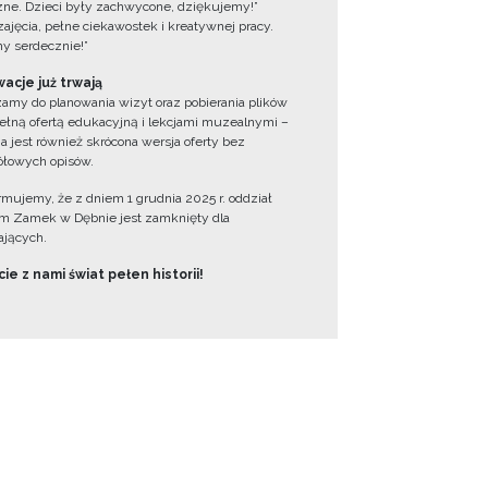
zne. Dzieci były zachwycone, dziękujemy!”
zajęcia, pełne ciekawostek i kreatywnej pracy.
y serdecznie!”
acje już trwają
amy do planowania wizyt oraz pobierania plików
ełną ofertą edukacyjną i lekcjami muzealnymi –
a jest również skrócona wersja oferty bez
łowych opisów.
ormujemy, że z dniem 1 grudnia 2025 r. oddział
 Zamek w Dębnie jest zamknięty dla
jących.
ie z nami świat pełen historii!