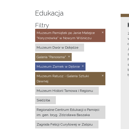
Edukacja
Filtry
Muzeum Pamiątek po Janie Matejce
"Koryznówka" w Nowym Wiśniczu
Muzeum Dwór w Dołędze
Galeria "Panorama"
Muzeum Zamek w Dębnie
Muzeum Ratusz - Galeria Sztuki
Dawnej
Muzeum Historii Tarnowa i Regionu
Siedziba
Regionalne Centrum Edukacji o Pamięci
im. gen. bryg. Zdzisława Baszaka
Zagroda Felicji Curyłowej w Zalipiu