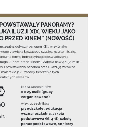
 POWSTAWAŁY PANORAMY?
KA ILUZJI XIX. WIEKU JAKO
NO PRZED KINEM” (NOWOŚĆ)
muzealna dotyczy panoram XIX. wieku jako
wego zjawiska łączącego sztukę, naukę i iluzję,
tanowiło formę immersyjnego doświadczenia
ego „kinem przed kinem”. Zajęcia nawiązują m.in.
esu powstawania panoram oraz ukazują zarówno
i malarskie jak i zasady tworzenia tych
ntalnych obrazów.
liczba uczestników
do 25 osób (grupy
zorganizowane)
90
wiek uczestników
przedszkole, edukacja
wczesnoszkolna, szkoła
in.
podstawowa (kl. 4-8), szkoły
ponadpodstawowe, seniorzy