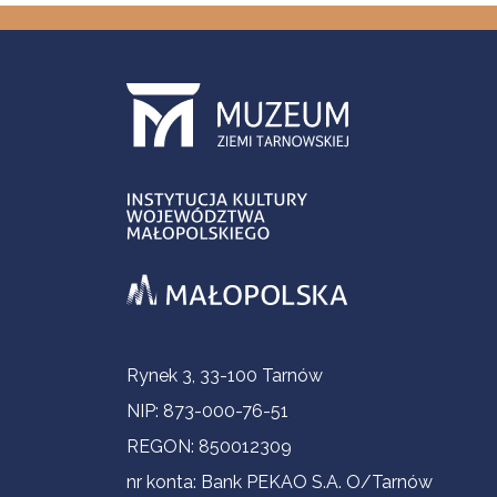
Informacje kontaktowe
Rynek 3, 33-100 Tarnów
NIP: 873-000-76-51
REGON: 850012309
nr konta: Bank PEKAO S.A. O/Tarnów