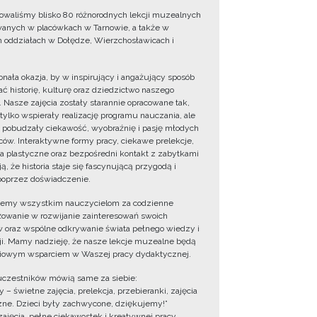
owaliśmy blisko 80 różnorodnych lekcji muzealnych
wanych w placówkach w Tarnowie, a także w
 oddziałach w Dołędze, Wierzchosławicach i
onała okazja, by w inspirujący i angażujący sposób
ć historię, kulturę oraz dziedzictwo naszego
. Nasze zajęcia zostały starannie opracowane tak,
 tylko wspierały realizację programu nauczania, ale
 pobudzały ciekawość, wyobraźnię i pasję młodych
ów. Interaktywne formy pracy, ciekawe prelekcje,
ia plastyczne oraz bezpośredni kontakt z zabytkami
ą, że historia staje się fascynującą przygodą i
oprzez doświadczenie.
jemy wszystkim nauczycielom za codzienne
owanie w rozwijanie zainteresowań swoich
 oraz wspólne odkrywanie świata pełnego wiedzy i
cji. Mamy nadzieję, że nasze lekcje muzealne będą
iowym wsparciem w Waszej pracy dydaktycznej.
uczestników mówią same za siebie:
 – świetne zajęcia, prelekcja, przebieranki, zajęcia
zne. Dzieci były zachwycone, dziękujemy!”
zajęcia, pełne ciekawostek i kreatywnej pracy.