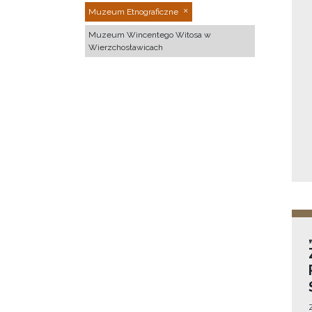
Muzeum Etnograficzne
Muzeum Wincentego Witosa w
Wierzchosławicach