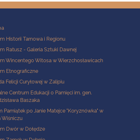
ba
 Historii Tarnowa i Regionu
 Ratusz - Galeria Sztuki Dawnej
m Wincentego Witosa w Wierzchosławicach
m Etnograficzne
a Felicji Curyłowej w Zalipiu
lne Centrum Edukacji o Pamięci im. gen.
dzisława Baszaka
 Pamiątek po Janie Matejce "Koryznówka" w
Wiśniczu
m Dwór w Dołędze
m Zamek w Dębnie