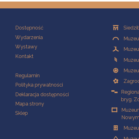
Na skróty
Oddziały
Dostępność
Siedzi
Wydarzenia
Muzeum
Wystawy
Muzeum
Kontakt
Muzeu
Muzeu
Na skróty
Regulamin
Zagrod
Polityka prywatności
Regiona
Deklaracja dostępności
bryg. Z
Mapa strony
Muzeum
Sklep
Nowym 
Muzeu
Muzeu