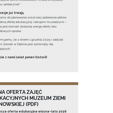
y serdecznie!”
acje już trwają
amy do planowania wizyt oraz pobierania plików
ełną ofertą edukacyjną i lekcjami muzealnymi –
a jest również skrócona wersja oferty bez
łowych opisów.
ormujemy, że z dniem 1 grudnia 2025 r. oddział
 Zamek w Dębnie jest zamknięty dla
jących.
ie z nami świat pełen historii!
NA OFERTA ZAJĘĆ
KACYJNYCH MUZEUM ZIEMI
NOWSKIEJ (PDF)
sza oferta edukacyjna wiosna–lato 2026