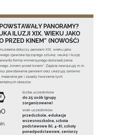
 POWSTAWAŁY PANORAMY?
KA ILUZJI XIX. WIEKU JAKO
NO PRZED KINEM” (NOWOŚĆ)
muzealna dotyczy panoram XIX. wieku jako
wego zjawiska łączącego sztukę, naukę i iluzję,
tanowiło formę immersyjnego doświadczenia
ego „kinem przed kinem”. Zajęcia nawiązują m.in.
esu powstawania panoram oraz ukazują zarówno
i malarskie jak i zasady tworzenia tych
ntalnych obrazów.
liczba uczestników
do 25 osób (grupy
zorganizowane)
90
wiek uczestników
przedszkole, edukacja
wczesnoszkolna, szkoła
in.
podstawowa (kl. 4-8), szkoły
ponadpodstawowe, seniorzy