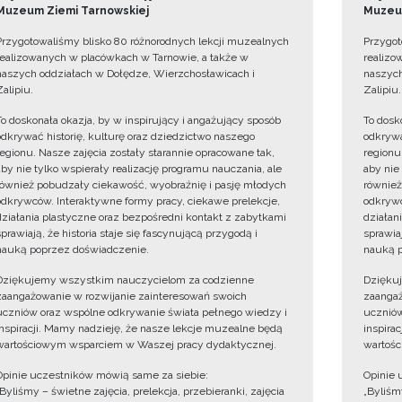
Muzeum Ziemi Tarnowskiej
Muzeum
Przygotowaliśmy blisko 80 różnorodnych lekcji muzealnych
Przygot
realizowanych w placówkach w Tarnowie, a także w
realizo
naszych oddziałach w Dołędze, Wierzchosławicach i
naszych
Zalipiu.
Zalipiu.
To doskonała okazja, by w inspirujący i angażujący sposób
To dosk
odkrywać historię, kulturę oraz dziedzictwo naszego
odkrywa
regionu. Nasze zajęcia zostały starannie opracowane tak,
regionu
aby nie tylko wspierały realizację programu nauczania, ale
aby nie
również pobudzały ciekawość, wyobraźnię i pasję młodych
również
odkrywców. Interaktywne formy pracy, ciekawe prelekcje,
odkrywc
działania plastyczne oraz bezpośredni kontakt z zabytkami
działan
sprawiają, że historia staje się fascynującą przygodą i
sprawiaj
nauką poprzez doświadczenie.
nauką p
Dziękujemy wszystkim nauczycielom za codzienne
Dzięku
zaangażowanie w rozwijanie zainteresowań swoich
zaangaż
uczniów oraz wspólne odkrywanie świata pełnego wiedzy i
uczniów
inspiracji. Mamy nadzieję, że nasze lekcje muzealne będą
inspira
wartościowym wsparciem w Waszej pracy dydaktycznej.
wartośc
Opinie uczestników mówią same za siebie:
Opinie 
„Byliśmy – świetne zajęcia, prelekcja, przebieranki, zajęcia
„Byliśmy