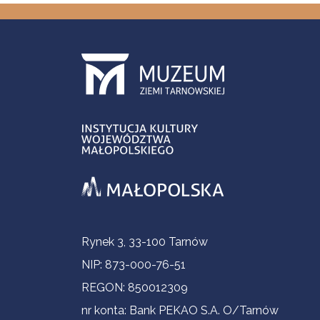
Informacje kontaktowe
Rynek 3, 33-100 Tarnów
NIP: 873-000-76-51
REGON: 850012309
nr konta: Bank PEKAO S.A. O/Tarnów