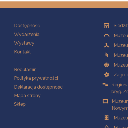
Na skróty
Oddziały
Dostępność
Siedzi
Wydarzenia
Muzeum
Wystawy
Muzeum
Kontakt
Muzeu
Muzeu
Na skróty
Regulamin
Zagrod
Polityka prywatności
Regiona
Deklaracja dostępności
bryg. Z
Mapa strony
Muzeum
Sklep
Nowym 
Muzeu
Muzeu