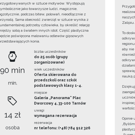
przygotowywanych w sztuce motywów. Występują
Przygot
symbolicznie jako towarzysze ludzi, magicznie,
realizo
egzotycznie, podczas bitew, polowań, nieodłącznie z
naszych
przyrodą. Sama obecność zwierząt w sztuce wynika z
Zalipiu.
fundamentalnej potrzeby człowieka, by określić relację
między sobą a światem innych istot. Część plastyczna
To dosk
będzie poświęcona malowaniu odlewów gipsowych
odkrywa
przedstawiających konia.
regionu
aby nie
liczba uczestników
również
do 25 osób (grupy
odkrywc
zorganizowane)
działan
90 min
wiek uczestników
sprawiaj
Oferta skierowana do
nauką p
przedszkoli oraz szkół
min.
podstawowych klasy 1-4.
Dzięku
zaangaż
miejsce
uczniów
Galeria „Panorama” Plac
inspira
Dworcowy 4, 33-100 Tarnów
wartośc
uwagi
14 zł
wymagana rezerwacja
Opinie 
rezerwacja
„Byliśmy
osoba
nr telefonu: (+48) 784 912 326
plastyc
„Super 