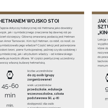
HETMANEM WOJSKO STOI
JAK
SZTU
Zajęcia dotyczą historycznej roli Hetmana jako dowódcy
„KI
wojsk, jak i symbolicznego znaczenia tej dawnej roli po
dzień dzisiejszy. Główną omawianą postacią jest Hetman
Lekcja 
Jan Amor Tarnowski. Kim był Hetman, co robił, co nosił, co
wyjątko
symbolizowało jego władze? Część lekcji jest poświęcona
które s
historii broni, pierw funkcjonalnej, później czysto ozdobnej i
nazywan
symbolicznej, jak i atrybutom władzy - od królewskiego
do proc
berła po kordzik oficera. W części praktycznej uczestnicy
technik
tworzą własną buławę hetmańską.
monume
liczba uczestników
do 25 osób (grupy
zorganizowane)
45-60
wiek uczestników
przedszkole, edukacja
min
wczesnoszkolna, szkoła
podstawowa (kl. 4-8)
m
dostępność dla osób
min.