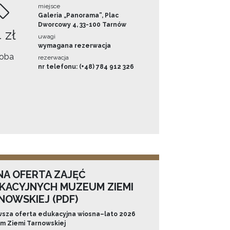
miejsce
Galeria „Panorama”, Plac
Dworcowy 4, 33-100 Tarnów
 zł
uwagi
wymagana rezerwacja
oba
rezerwacja
nr telefonu: (+48) 784 912 326
NA OFERTA ZAJĘĆ
KACYJNYCH MUZEUM ZIEMI
NOWSKIEJ (PDF)
sza oferta edukacyjna wiosna–lato 2026
 Ziemi Tarnowskiej