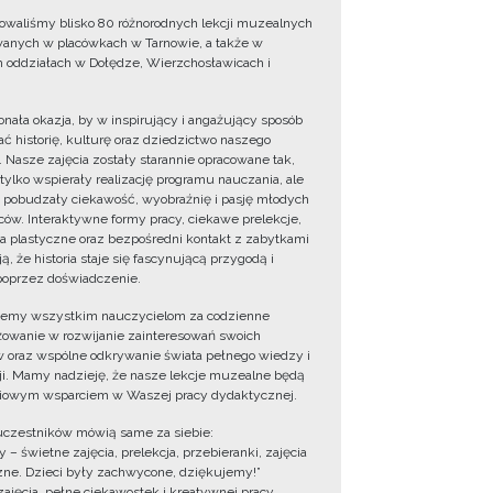
owaliśmy blisko 80 różnorodnych lekcji muzealnych
wanych w placówkach w Tarnowie, a także w
 oddziałach w Dołędze, Wierzchosławicach i
onała okazja, by w inspirujący i angażujący sposób
ć historię, kulturę oraz dziedzictwo naszego
. Nasze zajęcia zostały starannie opracowane tak,
 tylko wspierały realizację programu nauczania, ale
 pobudzały ciekawość, wyobraźnię i pasję młodych
ów. Interaktywne formy pracy, ciekawe prelekcje,
ia plastyczne oraz bezpośredni kontakt z zabytkami
ą, że historia staje się fascynującą przygodą i
oprzez doświadczenie.
jemy wszystkim nauczycielom za codzienne
owanie w rozwijanie zainteresowań swoich
 oraz wspólne odkrywanie świata pełnego wiedzy i
cji. Mamy nadzieję, że nasze lekcje muzealne będą
iowym wsparciem w Waszej pracy dydaktycznej.
uczestników mówią same za siebie:
 – świetne zajęcia, prelekcja, przebieranki, zajęcia
zne. Dzieci były zachwycone, dziękujemy!”
zajęcia, pełne ciekawostek i kreatywnej pracy.