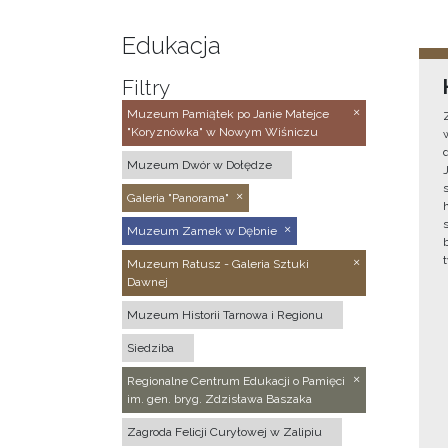
Edukacja
Filtry
Muzeum Pamiątek po Janie Matejce
"Koryznówka" w Nowym Wiśniczu
Muzeum Dwór w Dołędze
Galeria "Panorama"
Muzeum Zamek w Dębnie
Muzeum Ratusz - Galeria Sztuki
Dawnej
Muzeum Historii Tarnowa i Regionu
Siedziba
Regionalne Centrum Edukacji o Pamięci
im. gen. bryg. Zdzisława Baszaka
Zagroda Felicji Curyłowej w Zalipiu