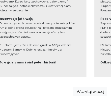
plastyczne. Dzieci były zachwycone, dziękujemy!”
plastyc
„Super zajęcia, pełne ciekawostek i kreatywnej pracy.
„Super 
Polecamy serdecznie!”
Polecam
Rezerwacje już trwają
Rezerw
Zapraszamy do planowania wizyt oraz pobierania plików
Zaprasz
PDF z pełną ofertą edukacyjną i lekcjami muzealnymi –
PDF z p
dostępna jest również skrócona wersja oferty bez
dostępn
szczegółowych opisów.
szczegó
PS. Informujemy, że z dniem 1 grudnia 2025 r. oddział
PS. Inf
Muzeum Zamek w Dębnie jest zamknięty dla
Muzeum
zwiedzających.
zwiedza
Odkryjcie z nami świat pełen historii!
Odkryjc
Wczytaj więcej