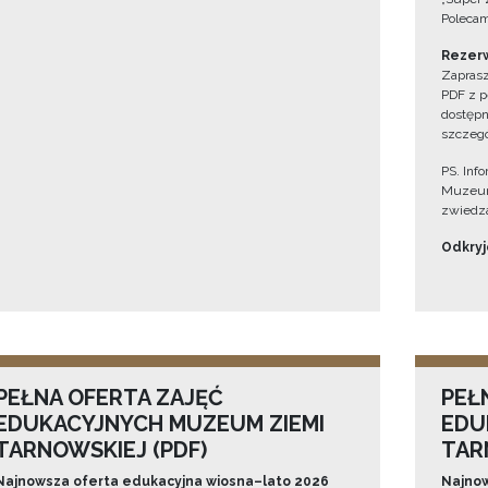
Polecam
Rezerw
Zaprasz
PDF z p
dostępn
szczegó
PS. Inf
Muzeum
zwiedza
Odkryjc
PEŁNA OFERTA ZAJĘĆ
PEŁ
EDUKACYJNYCH MUZEUM ZIEMI
EDU
TARNOWSKIEJ (PDF)
TAR
Najnowsza oferta edukacyjna wiosna–lato 2026
Najnow