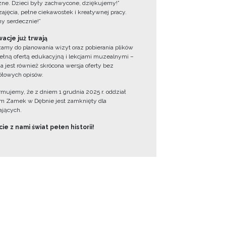
zne. Dzieci były zachwycone, dziękujemy!”
zajęcia, pełne ciekawostek i kreatywnej pracy.
y serdecznie!”
acje już trwają
amy do planowania wizyt oraz pobierania plików
ełną ofertą edukacyjną i lekcjami muzealnymi –
a jest również skrócona wersja oferty bez
łowych opisów.
ormujemy, że z dniem 1 grudnia 2025 r. oddział
 Zamek w Dębnie jest zamknięty dla
jących.
ie z nami świat pełen historii!