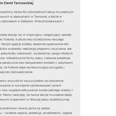
 Ziemi Tarnowskiej
owaliśmy blisko 80 różnorodnych lekcji muzealnych
wanych w placówkach w Tarnowie, a także w
 oddziałach w Dołędze, Wierzchosławicach i
onała okazja, by w inspirujący i angażujący sposób
ć historię, kulturę oraz dziedzictwo naszego
. Nasze zajęcia zostały starannie opracowane tak,
 tylko wspierały realizację programu nauczania, ale
 pobudzały ciekawość, wyobraźnię i pasję młodych
ów. Interaktywne formy pracy, ciekawe prelekcje,
ia plastyczne oraz bezpośredni kontakt z zabytkami
ą, że historia staje się fascynującą przygodą i
oprzez doświadczenie.
jemy wszystkim nauczycielom za codzienne
owanie w rozwijanie zainteresowań swoich
 oraz wspólne odkrywanie świata pełnego wiedzy i
cji. Mamy nadzieję, że nasze lekcje muzealne będą
iowym wsparciem w Waszej pracy dydaktycznej.
uczestników mówią same za siebie:
 – świetne zajęcia, prelekcja, przebieranki, zajęcia