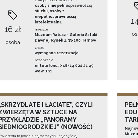
z niepełnosprawnościami
osoby z niepełnosprawnością
słuchu, osoby z
niepełnosprawnością
14
intelektualną
16 zł
miejsce
os
Muzeum Ratusz - Galeria Sztuki
Dawnej, Rynek 1, 33-100 Tarnów
osoba
uwagi
wymagana rezerwacja
rezerwacja
nr telefonu: (+48) 14 621 21 49
wew. 101
„SKRZYDLATE I ŁACIATE”, CZYLI
PEŁ
ZWIERZĘTA W SZTUCE NA
EDU
PRZYKŁADZIE „PANORAMY
TAR
SIEDMIOGRODZKIEJ” (NOWOŚĆ)
Najnow
Muzeum
Zwierzęta to jeden z najstarszych i najczęściej