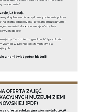
y serdecznie!”
acje już trwają
amy do planowania wizyt oraz pobierania plików
ełną ofertą edukacyjną i lekcjami muzealnymi –
a jest również skrócona wersja oferty bez
łowych opisów.
ormujemy, że z dniem 1 grudnia 2025 r. oddział
 Zamek w Dębnie jest zamknięty dla
jących.
ie z nami świat pełen historii!
NA OFERTA ZAJĘĆ
KACYJNYCH MUZEUM ZIEMI
NOWSKIEJ (PDF)
sza oferta edukacyjna wiosna–lato 2026