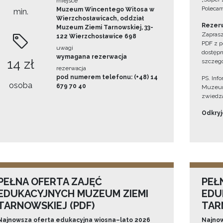
miejsce
Polecam
Muzeum Wincentego Witosa w
min.
Wierzchosławicach, oddział
Rezerw
Muzeum Ziemi Tarnowskiej, 33-
Zaprasz
122 Wierzchosławice 698
PDF z p
uwagi
dostępn
wymagana rezerwacja
14 zł
szczegó
rezerwacja
pod numerem telefonu: (+48) 14
PS. Inf
osoba
679 70 40
Muzeum
zwiedza
Odkryjc
PEŁNA OFERTA ZAJĘĆ
PEŁ
EDUKACYJNYCH MUZEUM ZIEMI
EDU
TARNOWSKIEJ (PDF)
TAR
Najnowsza oferta edukacyjna wiosna–lato 2026
Najnow