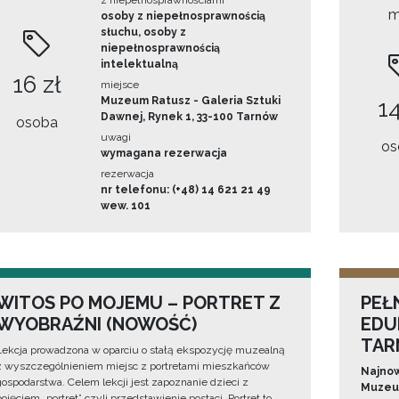
z niepełnosprawnościami
m
osoby z niepełnosprawnością
słuchu, osoby z
niepełnosprawnością
intelektualną
16 zł
miejsce
Muzeum Ratusz - Galeria Sztuki
14
Dawnej, Rynek 1, 33-100 Tarnów
osoba
uwagi
os
wymagana rezerwacja
rezerwacja
nr telefonu: (+48) 14 621 21 49
wew. 101
WITOS PO MOJEMU – PORTRET Z
PEŁ
WYOBRAŹNI (NOWOŚĆ)
EDU
TAR
Lekcja prowadzona w oparciu o stałą ekspozycję muzealną
z wyszczególnieniem miejsc z portretami mieszkańców
Najnow
gospodarstwa. Celem lekcji jest zapoznanie dzieci z
Muzeum
pojęciem „portret” czyli przedstawienie postaci. Portret to