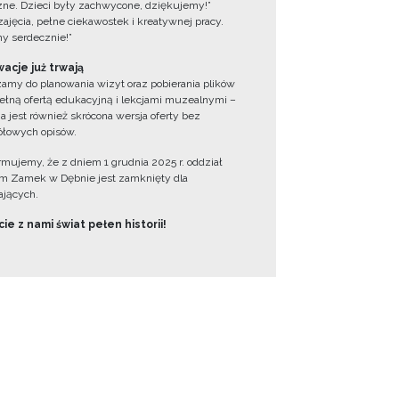
zne. Dzieci były zachwycone, dziękujemy!”
zajęcia, pełne ciekawostek i kreatywnej pracy.
y serdecznie!”
acje już trwają
amy do planowania wizyt oraz pobierania plików
ełną ofertą edukacyjną i lekcjami muzealnymi –
a jest również skrócona wersja oferty bez
łowych opisów.
ormujemy, że z dniem 1 grudnia 2025 r. oddział
 Zamek w Dębnie jest zamknięty dla
jących.
ie z nami świat pełen historii!