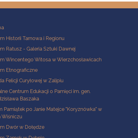
ba
 Historii Tarnowa i Regionu
 Ratusz - Galeria Sztuki Dawnej
m Wincentego Witosa w Wierzchosławicach
m Etnograficzne
a Felicji Curyłowej w Zalipiu
lne Centrum Edukacji o Pamięci im. gen.
dzisława Baszaka
 Pamiątek po Janie Matejce "Koryznówka" w
Wiśniczu
m Dwór w Dołędze
m Zamek w Dębnie