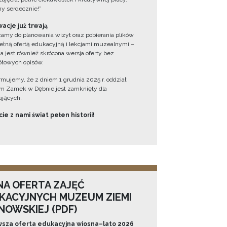
y serdecznie!”
acje już trwają
amy do planowania wizyt oraz pobierania plików
ełną ofertą edukacyjną i lekcjami muzealnymi –
a jest również skrócona wersja oferty bez
łowych opisów.
ormujemy, że z dniem 1 grudnia 2025 r. oddział
 Zamek w Dębnie jest zamknięty dla
jących.
ie z nami świat pełen historii!
NA OFERTA ZAJĘĆ
KACYJNYCH MUZEUM ZIEMI
NOWSKIEJ (PDF)
sza oferta edukacyjna wiosna–lato 2026