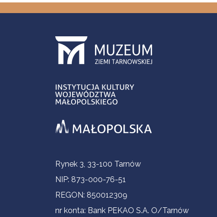
Informacje kontaktowe
Rynek 3, 33-100 Tarnów
NIP: 873-000-76-51
REGON: 850012309
nr konta: Bank PEKAO S.A. O/Tarnów