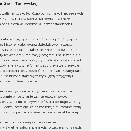
 Ziemi Tarnowskiej
owaliśmy blisko 80 różnorodnych lekcji muzealnych
wanych w placówkach w Tarnowie, a także w
 oddziałach w Dołędze, Wierzchosławicach i
onała okazja, by w inspirujący i angażujący sposób
ć historię, kulturę oraz dziedzictwo naszego
. Nasze zajęcia zostały starannie opracowane tak,
 tylko wspierały realizację programu nauczania, ale
 pobudzały ciekawość, wyobraźnię i pasję młodych
ów. Interaktywne formy pracy, ciekawe prelekcje,
ia plastyczne oraz bezpośredni kontakt z zabytkami
ą, że historia staje się fascynującą przygodą i
oprzez doświadczenie.
jemy wszystkim nauczycielom za codzienne
owanie w rozwijanie zainteresowań swoich
 oraz wspólne odkrywanie świata pełnego wiedzy i
cji. Mamy nadzieję, że nasze lekcje muzealne będą
iowym wsparciem w Waszej pracy dydaktycznej.
uczestników mówią same za siebie:
 – świetne zajęcia, prelekcja, przebieranki, zajęcia