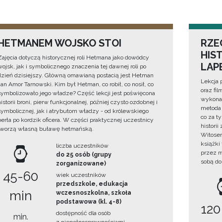
HETMANEM WOJSKO STOI
RZE
HIS
Zajęcia dotyczą historycznej roli Hetmana jako dowódcy
LAP
wojsk, jak i symbolicznego znaczenia tej dawnej roli po
dzień dzisiejszy. Główną omawianą postacią jest Hetman
Lekcja 
Jan Amor Tarnowski. Kim był Hetman, co robił, co nosił, co
oraz fi
symbolizowało jego władze? Część lekcji jest poświęcona
wykonan
historii broni, pierw funkcjonalnej, później czysto ozdobnej i
metoda 
symbolicznej, jak i atrybutom władzy - od królewskiego
co za t
berła po kordzik oficera. W części praktycznej uczestnicy
histori
tworzą własną buławę hetmańską.
Witosem
książki
liczba uczestników
przez m
do 25 osób (grupy
sobą do
zorganizowane)
45-60
wiek uczestników
przedszkole, edukacja
min
wczesnoszkolna, szkoła
podstawowa (kl. 4-8)
120
dostępność dla osób
min.