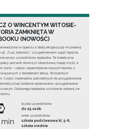
CZ O WINCENTYM WITOSIE-
TORIA ZAMKNIĘTA W
BOOKU (NOWOŚĆ)
prowadzona w oparciu o stałą ekspozycję muzealną
lm pt. „Cud Jedności”. Uzupełnieniem zajęć będzie
ie przez uczestników lapbooka. Ta kreatywna
pracy pozwoli stworzyć obrazkową mapę myśli, a
ym idzie – ułatwi zapamiętanie nowych faktów z
i związanych z bohaterem lekcji, Wincentym
. Część materiałów potrzebnych do przygotowania
 tematycznej zostanie opracowana i przygotowana
uzeum. Gotowego lapbooka uczniowie zabiorą ze
 domu.
liczba uczestników
do 25 osób
wiek uczestników
 min
szkoła podstawowa kl. 5-8,
szkoła średnia