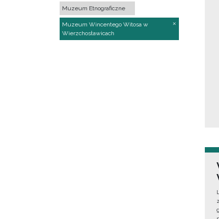
Muzeum Etnograficzne
Muzeum Wincentego Witosa w
Wierzchosławicach