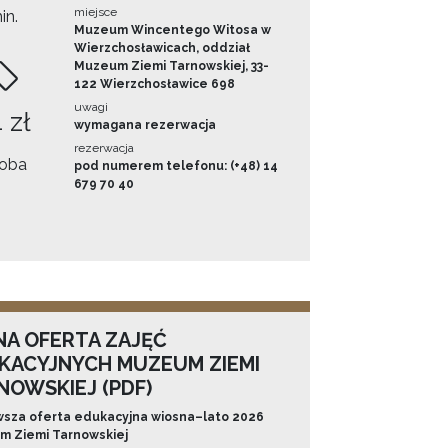
miejsce
in.
Muzeum Wincentego Witosa w
Wierzchosławicach, oddział
Muzeum Ziemi Tarnowskiej, 33-
122 Wierzchosławice 698
uwagi
 zł
wymagana rezerwacja
rezerwacja
oba
pod numerem telefonu: (+48) 14
679 70 40
NA OFERTA ZAJĘĆ
KACYJNYCH MUZEUM ZIEMI
NOWSKIEJ (PDF)
sza oferta edukacyjna wiosna–lato 2026
 Ziemi Tarnowskiej