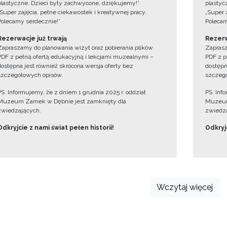
plastyczne. Dzieci były zachwycone, dziękujemy!”
plastyc
„Super zajęcia, pełne ciekawostek i kreatywnej pracy.
„Super 
Polecamy serdecznie!”
Polecam
Rezerwacje już trwają
Rezerw
Zapraszamy do planowania wizyt oraz pobierania plików
Zaprasz
PDF z pełną ofertą edukacyjną i lekcjami muzealnymi –
PDF z p
dostępna jest również skrócona wersja oferty bez
dostępn
szczegółowych opisów.
szczegó
PS. Informujemy, że z dniem 1 grudnia 2025 r. oddział
PS. Inf
Muzeum Zamek w Dębnie jest zamknięty dla
Muzeum
zwiedzających.
zwiedza
Odkryjcie z nami świat pełen historii!
Odkryjc
Wczytaj więcej