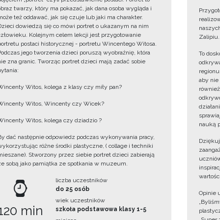
obraz twarzy, który ma pokazać, jak dana osoba wygląda i
Przygot
może też oddawać, jak się czuje lub jaki ma charakter.
realizo
Dzieci dowiedzą się co mówi portret o ukazanym na nim
naszych
człowieku. Kolejnym celem lekcji jest przygotowanie
Zalipiu.
portretu postaci historycznej - portretu Wincentego Witosa.
Podczas jego tworzenia dzieci poruszą wyobraźnię, która
To dosk
nie zna granic. Tworząc portret dzieci mają zadać sobie
odkrywa
pytania:
regionu
aby nie
Wincenty Witos, kolega z klasy czy miły pan?
również
odkrywc
Wincenty Witos, Wincenty czy Wicek?
działan
sprawiaj
Wincenty Witos, kolega czy dziadzio ?
nauką p
By dać następnie odpowiedz podczas wykonywania pracy,
Dzięku
wykorzystując różne środki plastyczne, ( collage i techniki
zaangaż
mieszane). Stworzony przez siebie portret dzieci zabierają
uczniów
ze sobą jako pamiątka ze spotkania w muzeum.
inspira
wartośc
liczba uczestników
do 25 osób
Opinie 
wiek uczestników
„Byliśmy
120 min
szkoła podstawowa klasy 1-5
plastyc
„Super 