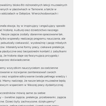
owaliśmy blisko 80 różnorodnych lekcji muzealnych
wanych w placówkach w Tarnowie, a także w
 oddziałach w Dołędze, Wierzchosławicach i
onała okazja, by w inspirujący i angażujący sposób
ć historię, kulturę oraz dziedzictwo naszego
. Nasze zajęcia zostały starannie opracowane tak,
 tylko wspierały realizację programu nauczania, ale
 pobudzały ciekawość, wyobraźnię i pasję młodych
ów. Interaktywne formy pracy, ciekawe prelekcje,
ia plastyczne oraz bezpośredni kontakt z zabytkami
ą, że historia staje się fascynującą przygodą i
oprzez doświadczenie.
jemy wszystkim nauczycielom za codzienne
owanie w rozwijanie zainteresowań swoich
 oraz wspólne odkrywanie świata pełnego wiedzy i
cji. Mamy nadzieję, że nasze lekcje muzealne będą
iowym wsparciem w Waszej pracy dydaktycznej.
uczestników mówią same za siebie:
 – świetne zajęcia, prelekcja, przebieranki, zajęcia
zne. Dzieci były zachwycone, dziękujemy!”
zajęcia, pełne ciekawostek i kreatywnej pracy.