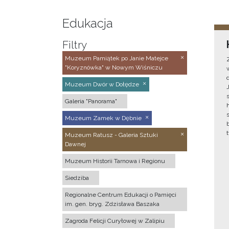
Edukacja
Filtry
Muzeum Pamiątek po Janie Matejce
"Koryznówka" w Nowym Wiśniczu
Muzeum Dwór w Dołędze
Galeria "Panorama"
Muzeum Zamek w Dębnie
Muzeum Ratusz - Galeria Sztuki
Dawnej
Muzeum Historii Tarnowa i Regionu
Siedziba
Regionalne Centrum Edukacji o Pamięci
im. gen. bryg. Zdzisława Baszaka
Zagroda Felicji Curyłowej w Zalipiu