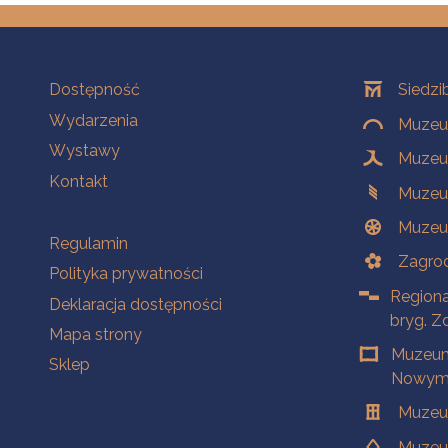
Na skróty
Oddziały
Dostępność
Siedzi
Wydarzenia
Muzeum
Wystawy
Muzeum
Kontakt
Muzeu
Muzeu
Na skróty
Regulamin
Zagrod
Polityka prywatności
Regiona
Deklaracja dostępności
bryg. Z
Mapa strony
Muzeum
Sklep
Nowym 
Muzeu
Muzeu