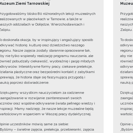
Muzeum Ziemi Tarnowskiej
Muzeum
Przygotowaliśmy blisko 80 różnorodnych lekcji muzealnych
Przygot
realizowanych w placówkach w Tarnowie, a także w
realizo
naszych oddziałach w Dołędze, Wierzchosławicach i
naszych
Zalipiu.
Zalipiu.
To doskonała okazja, by w inspirujący i angażujący sposób
To dosk
odkrywać historię, kulturę oraz dziedzictwo naszego
odkrywa
regionu. Nasze zajęcia zostały starannie opracowane tak,
regionu
aby nie tylko wspierały realizację programu nauczania, ale
aby nie
również pobudzały ciekawość, wyobraźnię i pasję młodych
również
odkrywców. Interaktywne formy pracy, ciekawe prelekcje,
odkrywc
działania plastyczne oraz bezpośredni kontakt z zabytkami
działan
sprawiają, że historia staje się fascynującą przygodą i
sprawiaj
nauką poprzez doświadczenie.
nauką p
Dziękujemy wszystkim nauczycielom za codzienne
Dzięku
zaangażowanie w rozwijanie zainteresowań swoich
zaangaż
uczniów oraz wspólne odkrywanie świata pełnego wiedzy i
uczniów
inspiracji. Mamy nadzieję, że nasze lekcje muzealne będą
inspira
wartościowym wsparciem w Waszej pracy dydaktycznej.
wartośc
Opinie uczestników mówią same za siebie:
Opinie 
„Byliśmy – świetne zajęcia, prelekcja, przebieranki, zajęcia
„Byliśmy