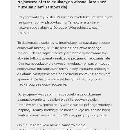
Najnowsza oferta edukacyjna wiosna–lato 2026
Muzeum Ziemi Tarnowskiej
Przygotowaliśmy blisko 80 różnorodnych lekcji muzealnych
realizowanych w placówkach w Tarnowie, a także w
naszych oddziałach w Dołędze, Wierzchosławicach i
Zalipiu.
To doskonała okazja, by w inspirujący i angażujący sposób
odkrywać historię, kulturę oraz dziedzictwo naszego
regionu. Nasze zajęcia zostały starannie opracowane tak,
aby nie tylko wspierały realizację programu nauczania, ale
również pobudzały ciekawość, wyobraźnię i pasję młodych
odkrywców. Interaktywne formy pracy, ciekawe prelekcje,
działania plastyczne oraz bezpośredni kontakt z zabytkami
sprawiają, że historia staje się fascynującą przygodą i
nauką poprzez doświadczenie.
Dziękujemy wszystkim nauczycielom za codzienne
zaangażowanie w rozwijanie zainteresowań swoich
uczniów oraz wspólne odkrywanie świata pełnego wiedzy i
inspiracji. Mamy nadzieję, że nasze lekcje muzealne będą
wartościowym wsparciem w Waszej pracy dydaktycznej.
Opinie uczestników mówią same za siebie: