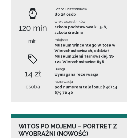
liczba uczestników
do 25 osób
wiek uczestników
120 min
szkoła podstawowa kl. 5-8,
szkoła średnia
miejsce
min.
Muzeum Wincentego Witosa w
Wierzchosławicach, oddział
Muzeum Ziemi Tarnowskiej, 33-
122 Wierzchosławice 698
uwagi
14 zł
wymagana rezerwacja
rezerwacja
osoba
pod numerem telefonu: (+48) 14
679 70 40
WITOS PO MOJEMU – PORTRET Z
WYOBRAŹNI (NOWOŚĆ)