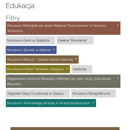
Edukacja
Filtry
Muzeum Pamiątek po Janie Matejce "Koryznówka" w Nowym
Wiśniczu
Muzeum Dwór w Dołędze
Galeria "Panorama"
Muzeum Zamek w Dębnie
Muzeum Ratusz - Galeria Sztuki Dawnej
Muzeum Historii Tarnowa i Regionu
Siedziba
Regionalne Centrum Edukacji o Pamięci im. gen. bryg. Zdzisława
Baszaka
Zagroda Felicji Curyłowej w Zalipiu
Muzeum Etnograficzne
Muzeum Wincentego Witosa w Wierzchosławicach