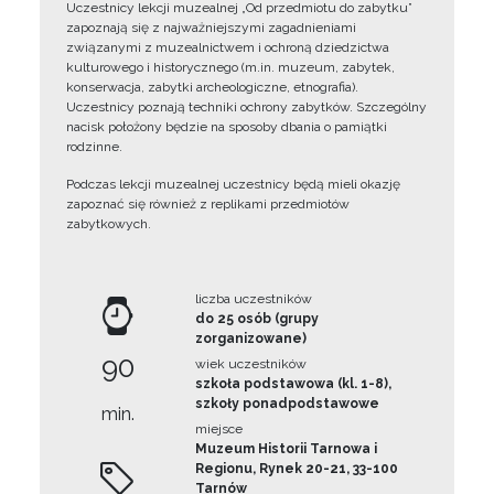
Uczestnicy lekcji muzealnej „Od przedmiotu do zabytku”
zapoznają się z najważniejszymi zagadnieniami
związanymi z muzealnictwem i ochroną dziedzictwa
kulturowego i historycznego (m.in. muzeum, zabytek,
konserwacja, zabytki archeologiczne, etnografia).
Uczestnicy poznają techniki ochrony zabytków. Szczególny
nacisk położony będzie na sposoby dbania o pamiątki
rodzinne.
Podczas lekcji muzealnej uczestnicy będą mieli okazję
zapoznać się również z replikami przedmiotów
zabytkowych.
liczba uczestników
do 25 osób (grupy
zorganizowane)
90
wiek uczestników
szkoła podstawowa (kl. 1-8),
szkoły ponadpodstawowe
min.
miejsce
Muzeum Historii Tarnowa i
Regionu, Rynek 20-21, 33-100
Tarnów