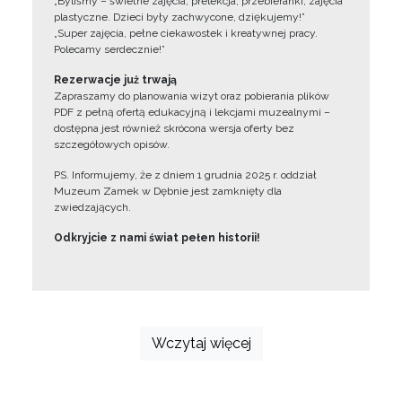
„Byliśmy – świetne zajęcia, prelekcja, przebieranki, zajęcia
plastyczne. Dzieci były zachwycone, dziękujemy!”
„Super zajęcia, pełne ciekawostek i kreatywnej pracy.
Polecamy serdecznie!”
Rezerwacje już trwają
Zapraszamy do planowania wizyt oraz pobierania plików
PDF z pełną ofertą edukacyjną i lekcjami muzealnymi –
dostępna jest również skrócona wersja oferty bez
szczegółowych opisów.
PS. Informujemy, że z dniem 1 grudnia 2025 r. oddział
Muzeum Zamek w Dębnie jest zamknięty dla
zwiedzających.
Odkryjcie z nami świat pełen historii!
Wczytaj więcej