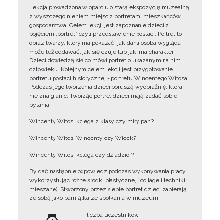
Lekcja prowadzona w oparciu o stałą ekspozycję muzealną
z wyszczególnieniem miejsc z portretami mieszkańców
gospodarstwa. Celem lekcji jest zapoznanie dzieci z
pojęciem „portret” czyli przedstawienie postaci. Portret to
obraz twarzy, który ma pokazać, jak dana osoba wygląda i
może też oddawać, jak się czuje lub jaki ma charakter.
Dzieci dowiedzą się co mówi portret o ukazanym na nim
człowieku. Kolejnym celem lekcji jest przygotowanie
portretu postaci historycznej - portretu Wincentego Witosa.
Podczas jego tworzenia dzieci poruszą wyobraźnię, która
nie zna granic. Tworząc portret dzieci mają zadać sobie
pytania:
Wincenty Witos, kolega z klasy czy miły pan?
Wincenty Witos, Wincenty czy Wicek?
Wincenty Witos, kolega czy dziadzio ?
By dać następnie odpowiedz podczas wykonywania pracy,
wykorzystując różne środki plastyczne, ( collage i techniki
mieszane). Stworzony przez siebie portret dzieci zabierają
ze sobą jako pamiątka ze spotkania w muzeum.
liczba uczestników