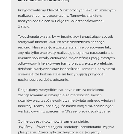
Muzeum Ziemi Tarnowskiej
Przygotowaliśmy blisko 80 różnorodnych lekcji muzealnych
realizowanych w placówkach w Tarnowie, a także w
naszych oddziałach w Dołędze, Wierzchosławicach i
Zalipiu.
To doskonała okazja, by w inspirujący i angażujący sposób
odkrywać historię, kulturę oraz dziedzictwo naszego
regionu. Nasze zajęcia zostały starannie opracowane tak,
aby nie tylko wspierały realizację programu nauczania, ale
również pobudzały ciekawość, wyobraźnię i pasję młodych
odkrywców. Interaktywne formy pracy, ciekawe prelekcje,
działania plastyczne oraz bezpośredni kontakt z zabytkami
sprawiają, że historia staje się fascynującą przygodą i
nauką poprzez doświadczenie.
Dziękujemy wszystkim nauczycielom za codzienne
zaangażowanie w rozwijanie zainteresowań swoich
uczniów oraz wspólne odkrywanie świata pełnego wiedzy i
inspiracji. Mamy nadzieję, że nasze lekcje muzealne będą
wartościowym wsparciem w Waszej pracy dydaktycznej.
Opinie uczestników mówią same za siebie:
„Byliśmy – świetne zajęcia, prelekcja, przebieranki, zajęcia
plastyczne. Dzieci były zachwycone, dziękujemy!”