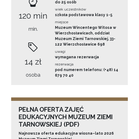
do 25 osób
wiek uczestników
120 min
szkoła podstawowa klasy 1-5
miejsce
Muzeum Wincentego Witosa w
min.
Wierzchosławicach, oddział
Muzeum Ziemi Tarnowskiej, 33-
122 Wierzchosławice 698
uwagi
wymagana rezerwacja
14 zł
rezerwacja
pod numerem telefonu: (+48) 14
osoba
679 70 40
PEŁNA OFERTA ZAJĘĆ
EDUKACYJNYCH MUZEUM ZIEMI
TARNOWSKIEJ (PDF)
Najnowsza oferta edukacyjna wiosna–lato 2026