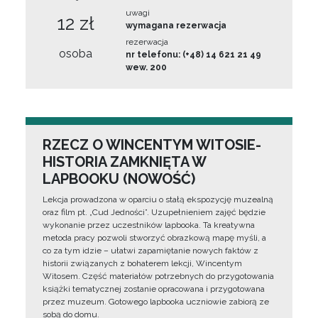
uwagi
12 zł
wymagana rezerwacja
rezerwacja
osoba
nr telefonu: (+48) 14 621 21 49
wew. 200
RZECZ O WINCENTYM WITOSIE-
HISTORIA ZAMKNIĘTA W
LAPBOOKU (NOWOŚĆ)
Lekcja prowadzona w oparciu o stałą ekspozycję muzealną
oraz film pt. „Cud Jedności”. Uzupełnieniem zajęć będzie
wykonanie przez uczestników lapbooka. Ta kreatywna
metoda pracy pozwoli stworzyć obrazkową mapę myśli, a
co za tym idzie – ułatwi zapamiętanie nowych faktów z
historii związanych z bohaterem lekcji, Wincentym
Witosem. Część materiałów potrzebnych do przygotowania
książki tematycznej zostanie opracowana i przygotowana
przez muzeum. Gotowego lapbooka uczniowie zabiorą ze
sobą do domu.