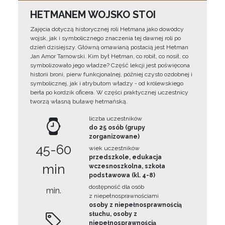
HETMANEM WOJSKO STOI
Zajęcia dotyczą historycznej roli Hetmana jako dowódcy
wojsk, jak i symbolicznego znaczenia tej dawnej roli po
dzień dzisiejszy. Główną omawianą postacią jest Hetman
Jan Amor Tarnowski. Kim był Hetman, co robił, co nosił, co
symbolizowało jego władze? Część lekcji jest poświęcona
historii broni, pierw funkcjonalnej, później czysto ozdobnej i
symbolicznej, jak i atrybutom władzy - od królewskiego
berła po kordzik oficera. W części praktycznej uczestnicy
tworzą własną buławę hetmańską.
liczba uczestników
do 25 osób (grupy
zorganizowane)
45-60
wiek uczestników
przedszkole, edukacja
min
wczesnoszkolna, szkoła
podstawowa (kl. 4-8)
dostępność dla osób
min.
z niepełnosprawnościami
osoby z niepełnosprawnością
słuchu, osoby z
niepełnosprawnością