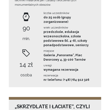
techniki malarskie jak i zasady tworzenia tych
monumentalnych obrazów.
liczba uczestników
do 25 osób (grupy
zorganizowane)
90
wiek uczestników
przedszkole, edukacja
wczesnoszkolna, szkoła
min.
podstawowa (kl. 4-8), szkoły
ponadpodstawowe, seniorzy
miejsce
Galeria „Panorama”, Plac
Dworcowy 4, 33-100 Tarnów
14 zł
uwagi
wymagana rezerwacja
osoba
rezerwacja
nr telefonu: (+48) 784 912 326
„SKRZYDLATE I ŁACIATE”, CZYLI