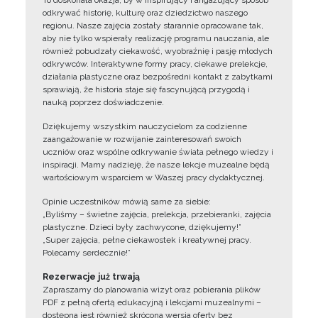
To doskonała okazja, by w inspirujący i angażujący sposób
odkrywać historię, kulturę oraz dziedzictwo naszego
regionu. Nasze zajęcia zostały starannie opracowane tak,
aby nie tylko wspierały realizację programu nauczania, ale
również pobudzały ciekawość, wyobraźnię i pasję młodych
odkrywców. Interaktywne formy pracy, ciekawe prelekcje,
działania plastyczne oraz bezpośredni kontakt z zabytkami
sprawiają, że historia staje się fascynującą przygodą i
nauką poprzez doświadczenie.
Dziękujemy wszystkim nauczycielom za codzienne
zaangażowanie w rozwijanie zainteresowań swoich
uczniów oraz wspólne odkrywanie świata pełnego wiedzy i
inspiracji. Mamy nadzieję, że nasze lekcje muzealne będą
wartościowym wsparciem w Waszej pracy dydaktycznej.
Opinie uczestników mówią same za siebie:
„Byliśmy – świetne zajęcia, prelekcja, przebieranki, zajęcia
plastyczne. Dzieci były zachwycone, dziękujemy!”
„Super zajęcia, pełne ciekawostek i kreatywnej pracy.
Polecamy serdecznie!”
Rezerwacje już trwają
Zapraszamy do planowania wizyt oraz pobierania plików
PDF z pełną ofertą edukacyjną i lekcjami muzealnymi –
dostępna jest również skrócona wersja oferty bez