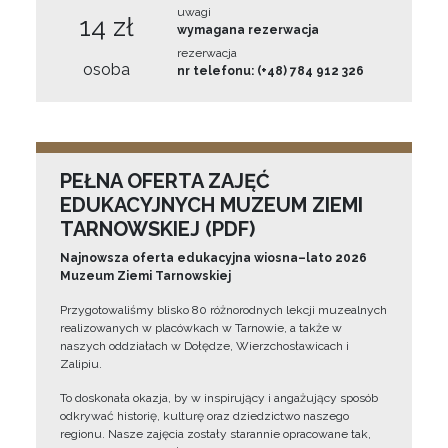
uwagi
14 zł
wymagana rezerwacja
rezerwacja
osoba
nr telefonu: (+48) 784 912 326
PEŁNA OFERTA ZAJĘĆ
EDUKACYJNYCH MUZEUM ZIEMI
TARNOWSKIEJ (PDF)
Najnowsza oferta edukacyjna wiosna–lato 2026
Muzeum Ziemi Tarnowskiej
Przygotowaliśmy blisko 80 różnorodnych lekcji muzealnych
realizowanych w placówkach w Tarnowie, a także w
naszych oddziałach w Dołędze, Wierzchosławicach i
Zalipiu.
To doskonała okazja, by w inspirujący i angażujący sposób
odkrywać historię, kulturę oraz dziedzictwo naszego
regionu. Nasze zajęcia zostały starannie opracowane tak,