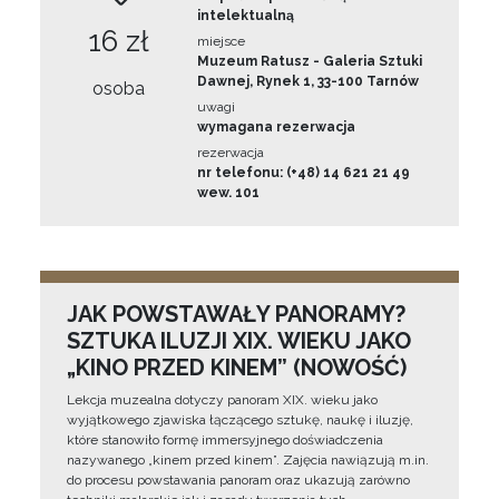
intelektualną
16 zł
miejsce
Muzeum Ratusz - Galeria Sztuki
Dawnej, Rynek 1, 33-100 Tarnów
osoba
uwagi
wymagana rezerwacja
rezerwacja
nr telefonu: (+48) 14 621 21 49
wew. 101
JAK POWSTAWAŁY PANORAMY?
SZTUKA ILUZJI XIX. WIEKU JAKO
„KINO PRZED KINEM” (NOWOŚĆ)
Lekcja muzealna dotyczy panoram XIX. wieku jako
wyjątkowego zjawiska łączącego sztukę, naukę i iluzję,
które stanowiło formę immersyjnego doświadczenia
nazywanego „kinem przed kinem”. Zajęcia nawiązują m.in.
do procesu powstawania panoram oraz ukazują zarówno