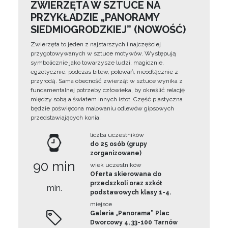
ZWIERZĘTA W SZTUCE NA
PRZYKŁADZIE „PANORAMY
SIEDMIOGRODZKIEJ” (NOWOŚĆ)
Zwierzęta to jeden z najstarszych i najczęściej
przygotowywanych w sztuce motywów. Występują
symbolicznie jako towarzysze ludzi, magicznie,
egzotycznie, podczas bitew, polowań, nieodłącznie z
przyrodą. Sama obecność zwierząt w sztuce wynika z
fundamentalnej potrzeby człowieka, by określić relację
między sobą a światem innych istot. Część plastyczna
będzie poświęcona malowaniu odlewów gipsowych
przedstawiających konia.
liczba uczestników
do 25 osób (grupy
zorganizowane)
90 min
wiek uczestników
Oferta skierowana do
przedszkoli oraz szkół
min.
podstawowych klasy 1-4.
miejsce
Galeria „Panorama” Plac
Dworcowy 4, 33-100 Tarnów