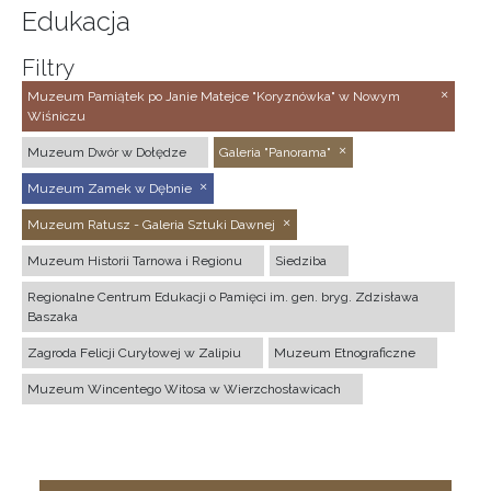
Edukacja
Filtry
Muzeum Pamiątek po Janie Matejce "Koryznówka" w Nowym
Wiśniczu
Muzeum Dwór w Dołędze
Galeria "Panorama"
Muzeum Zamek w Dębnie
Muzeum Ratusz - Galeria Sztuki Dawnej
Muzeum Historii Tarnowa i Regionu
Siedziba
Regionalne Centrum Edukacji o Pamięci im. gen. bryg. Zdzisława
Baszaka
Zagroda Felicji Curyłowej w Zalipiu
Muzeum Etnograficzne
Muzeum Wincentego Witosa w Wierzchosławicach