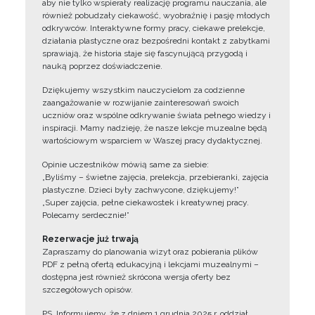
aby nie tylko wspierały realizację programu nauczania, ale
również pobudzały ciekawość, wyobraźnię i pasję młodych
odkrywców. Interaktywne formy pracy, ciekawe prelekcje,
działania plastyczne oraz bezpośredni kontakt z zabytkami
sprawiają, że historia staje się fascynującą przygodą i
nauką poprzez doświadczenie.
Dziękujemy wszystkim nauczycielom za codzienne
zaangażowanie w rozwijanie zainteresowań swoich
uczniów oraz wspólne odkrywanie świata pełnego wiedzy i
inspiracji. Mamy nadzieję, że nasze lekcje muzealne będą
wartościowym wsparciem w Waszej pracy dydaktycznej.
Opinie uczestników mówią same za siebie:
„Byliśmy – świetne zajęcia, prelekcja, przebieranki, zajęcia
plastyczne. Dzieci były zachwycone, dziękujemy!”
„Super zajęcia, pełne ciekawostek i kreatywnej pracy.
Polecamy serdecznie!”
Rezerwacje już trwają
Zapraszamy do planowania wizyt oraz pobierania plików
PDF z pełną ofertą edukacyjną i lekcjami muzealnymi –
dostępna jest również skrócona wersja oferty bez
szczegółowych opisów.
PS. Informujemy, że z dniem 1 grudnia 2025 r. oddział