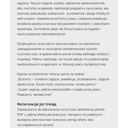
regionu. Nasze zajęcia zostały starannie opracowane tak,
aby nie tylko wspierały realizację programu nauczania, ale
również pobudzały ciekawość, wyobraźnię i pasję młodych
odkrywców. Interaktywne formy pracy, ciekawe prelekcje,
działania plastyczne oraz bezpośredni kontakt z zabytkami
sprawiają, że historia staje się fascynującą przygodą i
nauką poprzez doświadczenie.
Dziękujemy wszystkim nauczycielom za codzienne
zaangażowanie w rozwijanie zainteresowań swoich
uczniów oraz wspólne odkrywanie świata pełnego wiedzy i
inspiracji. Mamy nadzieję, że nasze lekcje muzealne będą
wartościowym wsparciem w Waszej pracy dydaktycznej.
Opinie uczestników mówią same za siebie:
„Byliśmy – świetne zajęcia, prelekcja, przebieranki, zajęcia
plastyczne. Dzieci były zachwycone, dziękujemy!”
„Super zajęcia, pełne ciekawostek i kreatywnej pracy.
Polecamy serdecznie!”
Rezerwacje już trwają
Zapraszamy do planowania wizyt oraz pobierania plików
PDF z pełną ofertą edukacyjną i lekcjami muzealnymi –
dostępna jest również skrócona wersja oferty bez
szczegółowych opisów.