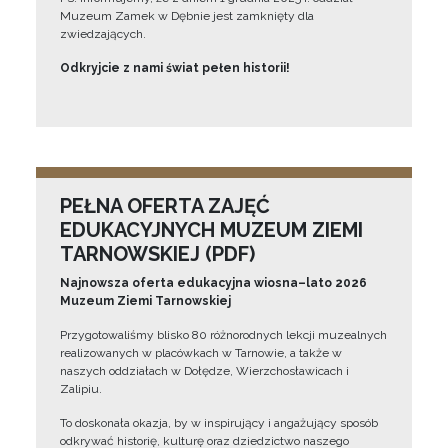
Muzeum Zamek w Dębnie jest zamknięty dla
zwiedzających.
Odkryjcie z nami świat pełen historii!
PEŁNA OFERTA ZAJĘĆ
EDUKACYJNYCH MUZEUM ZIEMI
TARNOWSKIEJ (PDF)
Najnowsza oferta edukacyjna wiosna–lato 2026
Muzeum Ziemi Tarnowskiej
Przygotowaliśmy blisko 80 różnorodnych lekcji muzealnych
realizowanych w placówkach w Tarnowie, a także w
naszych oddziałach w Dołędze, Wierzchosławicach i
Zalipiu.
To doskonała okazja, by w inspirujący i angażujący sposób
odkrywać historię, kulturę oraz dziedzictwo naszego