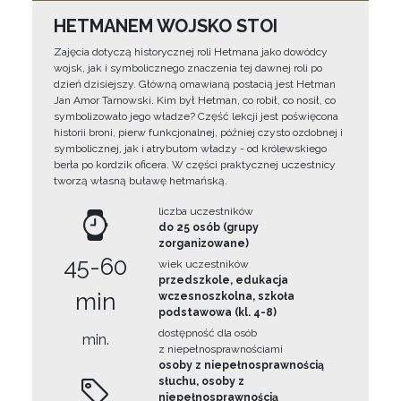
HETMANEM WOJSKO STOI
Zajęcia dotyczą historycznej roli Hetmana jako dowódcy
wojsk, jak i symbolicznego znaczenia tej dawnej roli po
dzień dzisiejszy. Główną omawianą postacią jest Hetman
Jan Amor Tarnowski. Kim był Hetman, co robił, co nosił, co
symbolizowało jego władze? Część lekcji jest poświęcona
historii broni, pierw funkcjonalnej, później czysto ozdobnej i
symbolicznej, jak i atrybutom władzy - od królewskiego
berła po kordzik oficera. W części praktycznej uczestnicy
tworzą własną buławę hetmańską.
liczba uczestników
do 25 osób (grupy
zorganizowane)
45-60
wiek uczestników
przedszkole, edukacja
min
wczesnoszkolna, szkoła
podstawowa (kl. 4-8)
dostępność dla osób
min.
z niepełnosprawnościami
osoby z niepełnosprawnością
słuchu, osoby z
niepełnosprawnością