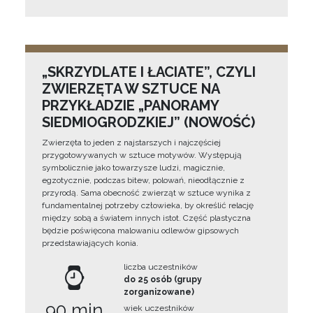
„SKRZYDLATE I ŁACIATE”, CZYLI
ZWIERZĘTA W SZTUCE NA
PRZYKŁADZIE „PANORAMY
SIEDMIOGRODZKIEJ” (NOWOŚĆ)
Zwierzęta to jeden z najstarszych i najczęściej
przygotowywanych w sztuce motywów. Występują
symbolicznie jako towarzysze ludzi, magicznie,
egzotycznie, podczas bitew, polowań, nieodłącznie z
przyrodą. Sama obecność zwierząt w sztuce wynika z
fundamentalnej potrzeby człowieka, by określić relację
między sobą a światem innych istot. Część plastyczna
będzie poświęcona malowaniu odlewów gipsowych
przedstawiających konia.
liczba uczestników
do 25 osób (grupy
zorganizowane)
90 min
wiek uczestników