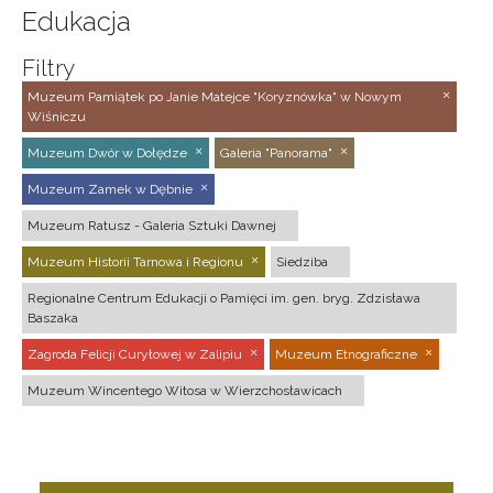
Edukacja
Filtry
Muzeum Pamiątek po Janie Matejce "Koryznówka" w Nowym
Wiśniczu
Muzeum Dwór w Dołędze
Galeria "Panorama"
Muzeum Zamek w Dębnie
Muzeum Ratusz - Galeria Sztuki Dawnej
Muzeum Historii Tarnowa i Regionu
Siedziba
Regionalne Centrum Edukacji o Pamięci im. gen. bryg. Zdzisława
Baszaka
Zagroda Felicji Curyłowej w Zalipiu
Muzeum Etnograficzne
Muzeum Wincentego Witosa w Wierzchosławicach