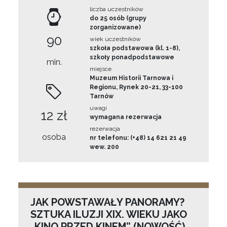
liczba uczestników
do 25 osób (grupy
zorganizowane)
90
wiek uczestników
szkoła podstawowa (kl. 1-8),
szkoły ponadpodstawowe
min.
miejsce
Muzeum Historii Tarnowa i
Regionu, Rynek 20-21, 33-100
Tarnów
uwagi
12 zł
wymagana rezerwacja
rezerwacja
osoba
nr telefonu: (+48) 14 621 21 49
wew. 200
JAK POWSTAWAŁY PANORAMY?
SZTUKA ILUZJI XIX. WIEKU JAKO
„KINO PRZED KINEM” (NOWOŚĆ)