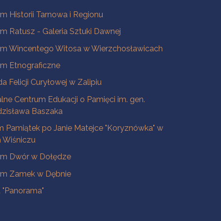
 Historii Tarnowa i Regionu
 Ratusz - Galeria Sztuki Dawnej
m Wincentego Witosa w Wierzchosławicach
m Etnograficzne
a Felicji Curyłowej w Zalipiu
lne Centrum Edukacji o Pamięci im. gen.
dzisława Baszaka
 Pamiątek po Janie Matejce "Koryznówka" w
Wiśniczu
m Dwór w Dołędze
m Zamek w Dębnie
a "Panorama"