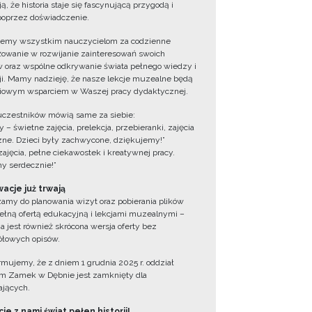
ą, że historia staje się fascynującą przygodą i
oprzez doświadczenie.
jemy wszystkim nauczycielom za codzienne
owanie w rozwijanie zainteresowań swoich
 oraz wspólne odkrywanie świata pełnego wiedzy i
cji. Mamy nadzieję, że nasze lekcje muzealne będą
iowym wsparciem w Waszej pracy dydaktycznej.
uczestników mówią same za siebie:
 – świetne zajęcia, prelekcja, przebieranki, zajęcia
zne. Dzieci były zachwycone, dziękujemy!”
zajęcia, pełne ciekawostek i kreatywnej pracy.
y serdecznie!”
acje już trwają
amy do planowania wizyt oraz pobierania plików
ełną ofertą edukacyjną i lekcjami muzealnymi –
a jest również skrócona wersja oferty bez
łowych opisów.
ormujemy, że z dniem 1 grudnia 2025 r. oddział
 Zamek w Dębnie jest zamknięty dla
jących.
ie z nami świat pełen historii!