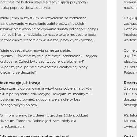
sprawiają, że historia staje się fascynującą przygodą i
sprawiaj
nauką poprzez doświadczenie.
nauką p
Dziękujemy wszystkim nauczycielom za codzienne
Dzięku
zaangażowanie w rozwijanie zainteresowań swoich
zaangaż
uczniów oraz wspólne odkrywanie świata pełnego wiedzy i
uczniów
inspiracji. Mamy nadzieję, że nasze lekcje muzealne będą
inspira
wartościowym wsparciem w Waszej pracy dydaktycznej.
wartośc
Opinie uczestników mówią same za siebie:
Opinie 
„Byliśmy – świetne zajęcia, prelekcja, przebieranki, zajęcia
„Byliśmy
plastyczne. Dzieci były zachwycone, dziękujemy!”
plastyc
„Super zajęcia, pełne ciekawostek i kreatywnej pracy.
„Super 
Polecamy serdecznie!”
Polecam
Rezerwacje już trwają
Rezerw
Zapraszamy do planowania wizyt oraz pobierania plików
Zaprasz
PDF z pełną ofertą edukacyjną i lekcjami muzealnymi –
PDF z p
dostępna jest również skrócona wersja oferty bez
dostępn
szczegółowych opisów.
szczegó
PS. Informujemy, że z dniem 1 grudnia 2025 r. oddział
PS. Inf
Muzeum Zamek w Dębnie jest zamknięty dla
Muzeum
zwiedzających.
zwiedza
Odkryjcie z nami świat pełen historii!
Odkryjc