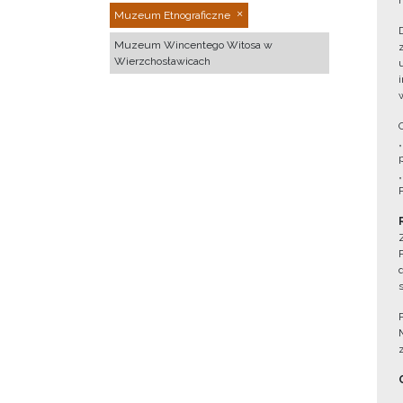
Muzeum Etnograficzne
Muzeum Wincentego Witosa w
Wierzchosławicach