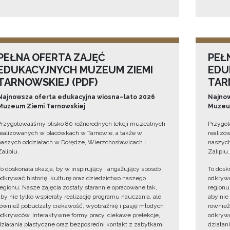
PEŁNA OFERTA ZAJĘĆ
PEŁ
EDUKACYJNYCH MUZEUM ZIEMI
EDU
TARNOWSKIEJ (PDF)
TAR
Najnowsza oferta edukacyjna wiosna–lato 2026
Najnow
Muzeum Ziemi Tarnowskiej
Muzeum
Przygotowaliśmy blisko 80 różnorodnych lekcji muzealnych
Przygot
realizowanych w placówkach w Tarnowie, a także w
realizo
naszych oddziałach w Dołędze, Wierzchosławicach i
naszych
Zalipiu.
Zalipiu.
To doskonała okazja, by w inspirujący i angażujący sposób
To dosk
odkrywać historię, kulturę oraz dziedzictwo naszego
odkrywa
regionu. Nasze zajęcia zostały starannie opracowane tak,
regionu
aby nie tylko wspierały realizację programu nauczania, ale
aby nie
również pobudzały ciekawość, wyobraźnię i pasję młodych
również
odkrywców. Interaktywne formy pracy, ciekawe prelekcje,
odkrywc
działania plastyczne oraz bezpośredni kontakt z zabytkami
działan