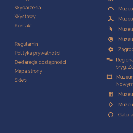
Wydarzenia
Muzeum
Wystawy
Muzeum
Kontakt
Muzeu
Muzeu
Na skróty
Regulamin
Zagrod
Polityka prywatności
Regiona
Deklaracja dostępności
bryg. Z
Mapa strony
Muzeum
Sklep
Nowym 
Muzeu
Muzeu
Galeri