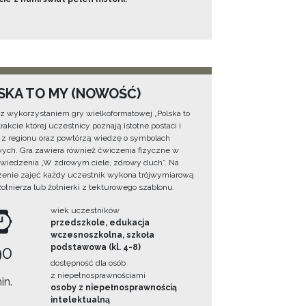
SKA TO MY (NOWOŚĆ)
 z wykorzystaniem gry wielkoformatowej „Polska to
rakcie której uczestnicy poznają istotne postaci i
 z regionu oraz powtórzą wiedzę o symbolach
ych. Gra zawiera również ćwiczenia fizyczne w
wiedzenia „W zdrowym ciele, zdrowy duch”. Na
enie zajęć każdy uczestnik wykona trójwymiarową
żołnierza lub żołnierki z tekturowego szablonu.
wiek uczestników
przedszkole, edukacja
wczesnoszkolna, szkoła
90
podstawowa (kl. 4-8)
dostępność dla osób
z niepełnosprawnościami
in.
osoby z niepełnosprawnością
intelektualną