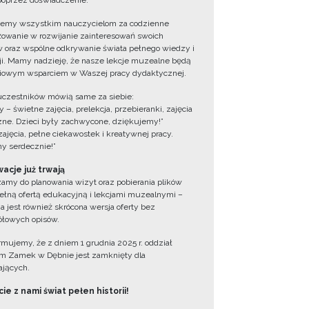
oprzez doświadczenie.
jemy wszystkim nauczycielom za codzienne
owanie w rozwijanie zainteresowań swoich
 oraz wspólne odkrywanie świata pełnego wiedzy i
cji. Mamy nadzieję, że nasze lekcje muzealne będą
iowym wsparciem w Waszej pracy dydaktycznej.
uczestników mówią same za siebie:
 – świetne zajęcia, prelekcja, przebieranki, zajęcia
zne. Dzieci były zachwycone, dziękujemy!”
zajęcia, pełne ciekawostek i kreatywnej pracy.
y serdecznie!”
acje już trwają
amy do planowania wizyt oraz pobierania plików
ełną ofertą edukacyjną i lekcjami muzealnymi –
a jest również skrócona wersja oferty bez
łowych opisów.
ormujemy, że z dniem 1 grudnia 2025 r. oddział
 Zamek w Dębnie jest zamknięty dla
jących.
ie z nami świat pełen historii!