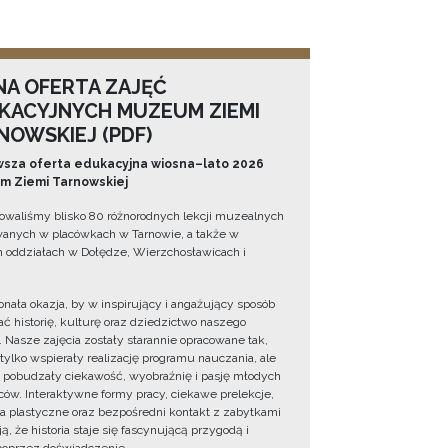
NA OFERTA ZAJĘĆ
KACYJNYCH MUZEUM ZIEMI
NOWSKIEJ (PDF)
sza oferta edukacyjna wiosna–lato 2026
 Ziemi Tarnowskiej
owaliśmy blisko 80 różnorodnych lekcji muzealnych
wanych w placówkach w Tarnowie, a także w
 oddziałach w Dołędze, Wierzchosławicach i
onała okazja, by w inspirujący i angażujący sposób
ć historię, kulturę oraz dziedzictwo naszego
. Nasze zajęcia zostały starannie opracowane tak,
 tylko wspierały realizację programu nauczania, ale
 pobudzały ciekawość, wyobraźnię i pasję młodych
ów. Interaktywne formy pracy, ciekawe prelekcje,
ia plastyczne oraz bezpośredni kontakt z zabytkami
ą, że historia staje się fascynującą przygodą i