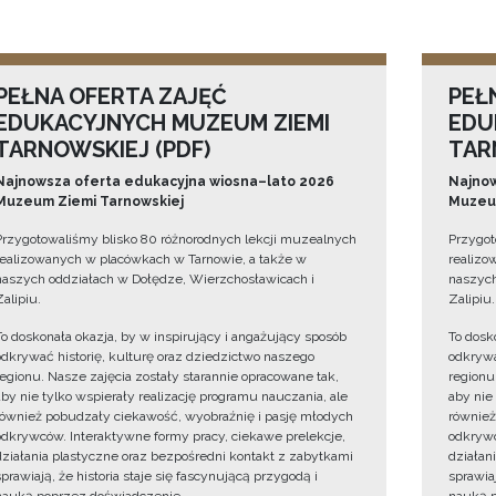
PEŁNA OFERTA ZAJĘĆ
PEŁ
EDUKACYJNYCH MUZEUM ZIEMI
EDU
TARNOWSKIEJ (PDF)
TAR
Najnowsza oferta edukacyjna wiosna–lato 2026
Najnow
Muzeum Ziemi Tarnowskiej
Muzeum
Przygotowaliśmy blisko 80 różnorodnych lekcji muzealnych
Przygot
realizowanych w placówkach w Tarnowie, a także w
realizo
naszych oddziałach w Dołędze, Wierzchosławicach i
naszych
Zalipiu.
Zalipiu.
To doskonała okazja, by w inspirujący i angażujący sposób
To dosk
odkrywać historię, kulturę oraz dziedzictwo naszego
odkrywa
regionu. Nasze zajęcia zostały starannie opracowane tak,
regionu
aby nie tylko wspierały realizację programu nauczania, ale
aby nie
również pobudzały ciekawość, wyobraźnię i pasję młodych
również
odkrywców. Interaktywne formy pracy, ciekawe prelekcje,
odkrywc
działania plastyczne oraz bezpośredni kontakt z zabytkami
działan
sprawiają, że historia staje się fascynującą przygodą i
sprawiaj