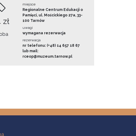
miejsce
Regionalne Centrum Edukacji o
Pamięci, ul. Mościckiego 27a, 33-
 zł
100 Tarnów
uwagi
wymagana rezerwacja
oba
rezerwacja
nr telefonu: (+48) 14 657 18 67
lub mail:
rceop@muzeum.tarnow.pl
ba