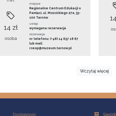
min.
miejsce
Regionalne Centrum Edukacji o
Pamięci, ul. Mościckiego 27a, 33-
14
100 Tarnów
uwagi
14 zł
wymagana rezerwacja
os
rezerwacja
osoba
nr telefonu: (+48) 14 657 18 67
lub mail:
rceop@muzeum.tarnow.pl
Wczytaj więcej
Na skróty
Oddziały
Dostępność
Siedzi