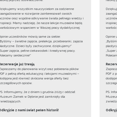
nauką poprzez doświadczenie.
nauką p
Dziękujemy wszystkim nauczycielom za codzienne
Dzięku
zaangażowanie w rozwijanie zainteresowań swoich
zaangaż
uczniów oraz wspólne odkrywanie świata pełnego wiedzy i
uczniów
inspiracji. Mamy nadzieję, że nasze lekcje muzealne będą
inspira
wartościowym wsparciem w Waszej pracy dydaktycznej.
wartośc
Opinie uczestników mówią same za siebie:
Opinie 
„Byliśmy – świetne zajęcia, prelekcja, przebieranki, zajęcia
„Byliśmy
plastyczne. Dzieci były zachwycone, dziękujemy!”
plastyc
„Super zajęcia, pełne ciekawostek i kreatywnej pracy.
„Super 
Polecamy serdecznie!”
Polecam
Rezerwacje już trwają
Rezerw
Zapraszamy do planowania wizyt oraz pobierania plików
Zaprasz
PDF z pełną ofertą edukacyjną i lekcjami muzealnymi –
PDF z p
dostępna jest również skrócona wersja oferty bez
dostępn
szczegółowych opisów.
szczegó
PS. Informujemy, że z dniem 1 grudnia 2025 r. oddział
PS. Inf
Muzeum Zamek w Dębnie jest zamknięty dla
Muzeum
zwiedzających.
zwiedza
Odkryjcie z nami świat pełen historii!
Odkryjc