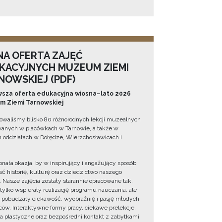
NA OFERTA ZAJĘĆ
KACYJNYCH MUZEUM ZIEMI
NOWSKIEJ (PDF)
sza oferta edukacyjna wiosna–lato 2026
 Ziemi Tarnowskiej
owaliśmy blisko 80 różnorodnych lekcji muzealnych
wanych w placówkach w Tarnowie, a także w
 oddziałach w Dołędze, Wierzchosławicach i
onała okazja, by w inspirujący i angażujący sposób
ć historię, kulturę oraz dziedzictwo naszego
. Nasze zajęcia zostały starannie opracowane tak,
 tylko wspierały realizację programu nauczania, ale
 pobudzały ciekawość, wyobraźnię i pasję młodych
ów. Interaktywne formy pracy, ciekawe prelekcje,
ia plastyczne oraz bezpośredni kontakt z zabytkami