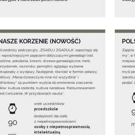
NASZE KORZENIE (NOWOŚĆ)
POL
Uczestnicy podczas gry „ZGADUJ ZGADULA” zapoznają się
Zajęcia
z najważniejszymi pojęciami dotyczącymi genealogii (ród,
my”, w t
rodzina, pokolenia, krewni, drzewo genealogiczne, herb,
miejsca
przydomek, nazwisko, pamiątki), oglądają wybrane
narodow
eksponaty z wystawy. Następnie, również w formie zabawy,
myśl po
lektury „Mania dziewczyna inne niż wszystkie” i
zakończ
„Wścibscy” są punktem wyjścia do omówienia znaczenia
postać 
słów: kultura osobista, kultura narodowa. Podsumowaniem
jest ćwiczenie „W przysłowiach nauka”.
wiek uczestników
przedszkole
dostępność dla osób
90
z niepełnosprawnościami
m
osoby z niepełnosprawnością
intelektualną