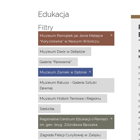
Edukacja
Filtry
Muzeum Pamiątek po Janie Matejce
"Koryznówka" w Nowym Wiśniczu
Muzeum Dwór w Dołędze
Galeria "Panorama"
Muzeum Zamek w Dębnie
Muzeum Ratusz - Galeria Sztuki
Dawnej
Muzeum Historii Tarnowa i Regionu
Siedziba
Regionalne Centrum Edukacji o Pamięci
im. gen. bryg. Zdzisława Baszaka
Zagroda Felicji Curyłowej w Zalipiu