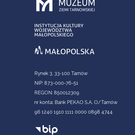
Informacje kontaktowe
Rynek 3, 33-100 Tarnów
NIP: 873-000-76-51
REGON: 850012309
nr konta: Bank PEKAO S.A. O/Tarnów
96 1240 1910 1111 0000 0898 4744