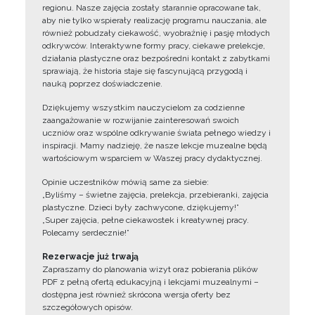
regionu. Nasze zajęcia zostały starannie opracowane tak,
aby nie tylko wspierały realizację programu nauczania, ale
również pobudzały ciekawość, wyobraźnię i pasję młodych
odkrywców. Interaktywne formy pracy, ciekawe prelekcje,
działania plastyczne oraz bezpośredni kontakt z zabytkami
sprawiają, że historia staje się fascynującą przygodą i
nauką poprzez doświadczenie.
Dziękujemy wszystkim nauczycielom za codzienne
zaangażowanie w rozwijanie zainteresowań swoich
uczniów oraz wspólne odkrywanie świata pełnego wiedzy i
inspiracji. Mamy nadzieję, że nasze lekcje muzealne będą
wartościowym wsparciem w Waszej pracy dydaktycznej.
Opinie uczestników mówią same za siebie:
„Byliśmy – świetne zajęcia, prelekcja, przebieranki, zajęcia
plastyczne. Dzieci były zachwycone, dziękujemy!”
„Super zajęcia, pełne ciekawostek i kreatywnej pracy.
Polecamy serdecznie!”
Rezerwacje już trwają
Zapraszamy do planowania wizyt oraz pobierania plików
PDF z pełną ofertą edukacyjną i lekcjami muzealnymi –
dostępna jest również skrócona wersja oferty bez
szczegółowych opisów.