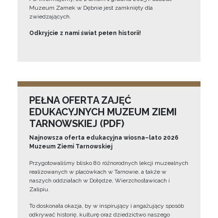
Muzeum Zamek w Dębnie jest zamknięty dla
zwiedzających.
Odkryjcie z nami świat pełen historii!
PEŁNA OFERTA ZAJĘĆ
EDUKACYJNYCH MUZEUM ZIEMI
TARNOWSKIEJ (PDF)
Najnowsza oferta edukacyjna wiosna–lato 2026
Muzeum Ziemi Tarnowskiej
Przygotowaliśmy blisko 80 różnorodnych lekcji muzealnych
realizowanych w placówkach w Tarnowie, a także w
naszych oddziałach w Dołędze, Wierzchosławicach i
Zalipiu.
To doskonała okazja, by w inspirujący i angażujący sposób
odkrywać historię, kulturę oraz dziedzictwo naszego