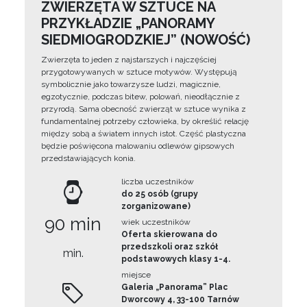
ZWIERZĘTA W SZTUCE NA
PRZYKŁADZIE „PANORAMY
SIEDMIOGRODZKIEJ” (NOWOŚĆ)
Zwierzęta to jeden z najstarszych i najczęściej
przygotowywanych w sztuce motywów. Występują
symbolicznie jako towarzysze ludzi, magicznie,
egzotycznie, podczas bitew, polowań, nieodłącznie z
przyrodą. Sama obecność zwierząt w sztuce wynika z
fundamentalnej potrzeby człowieka, by określić relację
między sobą a światem innych istot. Część plastyczna
będzie poświęcona malowaniu odlewów gipsowych
przedstawiających konia.
liczba uczestników
do 25 osób (grupy
zorganizowane)
90 min
wiek uczestników
Oferta skierowana do
przedszkoli oraz szkół
min.
podstawowych klasy 1-4.
miejsce
Galeria „Panorama” Plac
Dworcowy 4, 33-100 Tarnów