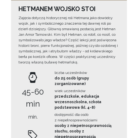
HETMANEM WOJSKO STOI
Zajęcia dotyczą historycznej roli Hetmana jako dowódcy
wojsk, jak i symbolicznego znaczenia tej dawnej roli po
dzień dzisiejszy. Główną omawianą postacią jest Hetman
Jan Amor Tarnowski. Kim był Hetman, co robił, co nosił, co
symbolizowało jego władze? Część lekcji jest poświęcona
historii broni, pierw funkcjonalnej, później czysto ozdobnej i
symbolicznej, jak i atrybutom władzy - od królewskiego
berła po kordzik oficera. W części praktycznej uczestnicy
tworzą własną buławę hetmańską.
liczba uczestników
do 25 osób (grupy
zorganizowane)
45-60
wiek uczestników
przedszkole, edukacja
min
wczesnoszkolna, szkoła
podstawowa (kl. 4-8)
dostępność dla osób
min.
z niepełnosprawnościami
osoby z niepełnosprawnością
słuchu, osoby z
niepełnosprawnością