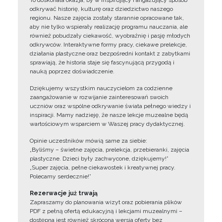
To doskonała okazja, by w inspirujący i angażujący sposób
odkrywać historię, kulturę oraz dziedzictwo naszego
regionu. Nasze zajęcia zostały starannie opracowane tak,
aby nie tylko wspierały realizację programu nauczania, ale
również pobudzały ciekawość, wyobraźnię i pasję młodych
odkrywców. Interaktywne formy pracy, ciekawe prelekcje,
działania plastyczne oraz bezpośredni kontakt z zabytkami
sprawiają, że historia staje się fascynującą przygodą i
nauką poprzez doświadczenie.
Dziękujemy wszystkim nauczycielom za codzienne
zaangażowanie w rozwijanie zainteresowań swoich
uczniów oraz wspólne odkrywanie świata pełnego wiedzy i
inspiracji. Mamy nadzieję, że nasze lekcje muzealne będą
wartościowym wsparciem w Waszej pracy dydaktycznej.
Opinie uczestników mówią same za siebie:
„Byliśmy – świetne zajęcia, prelekcja, przebieranki, zajęcia
plastyczne. Dzieci były zachwycone, dziękujemy!”
„Super zajęcia, pełne ciekawostek i kreatywnej pracy.
Polecamy serdecznie!”
Rezerwacje już trwają
Zapraszamy do planowania wizyt oraz pobierania plików
PDF z pełną ofertą edukacyjną i lekcjami muzealnymi –
dostępna jest również skrócona wersja oferty bez