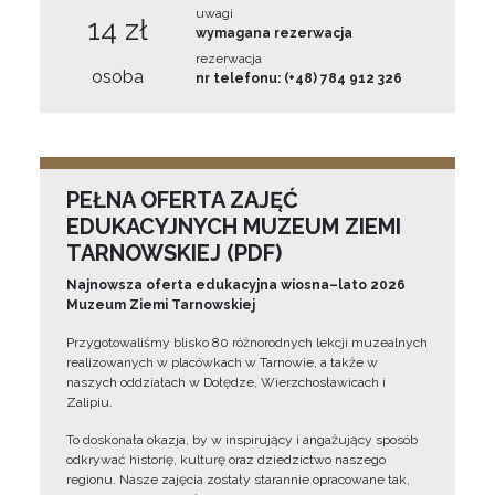
uwagi
14 zł
wymagana rezerwacja
rezerwacja
osoba
nr telefonu: (+48) 784 912 326
PEŁNA OFERTA ZAJĘĆ
EDUKACYJNYCH MUZEUM ZIEMI
TARNOWSKIEJ (PDF)
Najnowsza oferta edukacyjna wiosna–lato 2026
Muzeum Ziemi Tarnowskiej
Przygotowaliśmy blisko 80 różnorodnych lekcji muzealnych
realizowanych w placówkach w Tarnowie, a także w
naszych oddziałach w Dołędze, Wierzchosławicach i
Zalipiu.
To doskonała okazja, by w inspirujący i angażujący sposób
odkrywać historię, kulturę oraz dziedzictwo naszego
regionu. Nasze zajęcia zostały starannie opracowane tak,