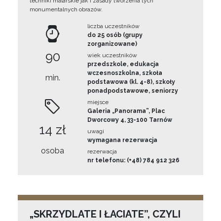
techniki malarskie jak i zasady tworzenia tych
monumentalnych obrazów.
liczba uczestników
do 25 osób (grupy
zorganizowane)
90
wiek uczestników
przedszkole, edukacja
wczesnoszkolna, szkoła
min.
podstawowa (kl. 4-8), szkoły
ponadpodstawowe, seniorzy
miejsce
Galeria „Panorama”, Plac
Dworcowy 4, 33-100 Tarnów
14 zł
uwagi
wymagana rezerwacja
osoba
rezerwacja
nr telefonu: (+48) 784 912 326
„SKRZYDLATE I ŁACIATE”, CZYLI