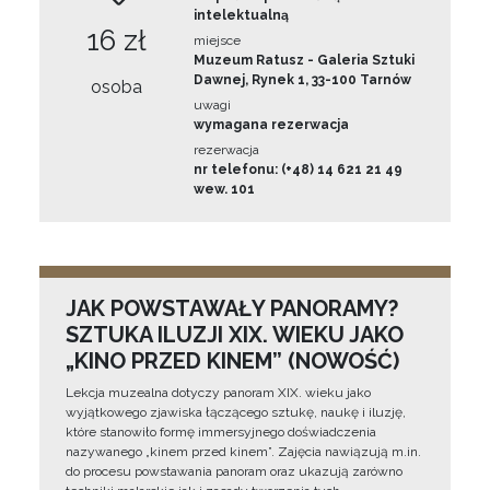
intelektualną
16 zł
miejsce
Muzeum Ratusz - Galeria Sztuki
Dawnej, Rynek 1, 33-100 Tarnów
osoba
uwagi
wymagana rezerwacja
rezerwacja
nr telefonu: (+48) 14 621 21 49
wew. 101
JAK POWSTAWAŁY PANORAMY?
SZTUKA ILUZJI XIX. WIEKU JAKO
„KINO PRZED KINEM” (NOWOŚĆ)
Lekcja muzealna dotyczy panoram XIX. wieku jako
wyjątkowego zjawiska łączącego sztukę, naukę i iluzję,
które stanowiło formę immersyjnego doświadczenia
nazywanego „kinem przed kinem”. Zajęcia nawiązują m.in.
do procesu powstawania panoram oraz ukazują zarówno