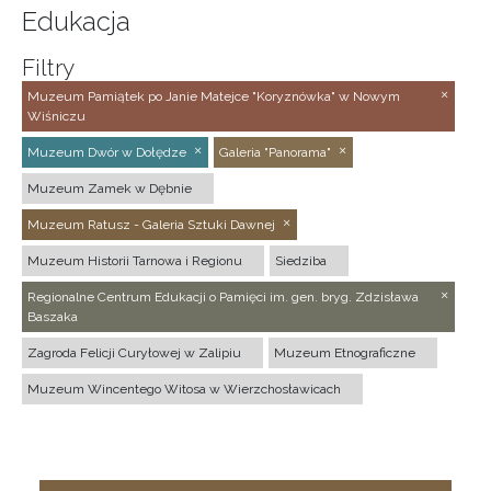
Edukacja
Filtry
Muzeum Pamiątek po Janie Matejce "Koryznówka" w Nowym
Wiśniczu
Muzeum Dwór w Dołędze
Galeria "Panorama"
Muzeum Zamek w Dębnie
Muzeum Ratusz - Galeria Sztuki Dawnej
Muzeum Historii Tarnowa i Regionu
Siedziba
Regionalne Centrum Edukacji o Pamięci im. gen. bryg. Zdzisława
Baszaka
Zagroda Felicji Curyłowej w Zalipiu
Muzeum Etnograficzne
Muzeum Wincentego Witosa w Wierzchosławicach