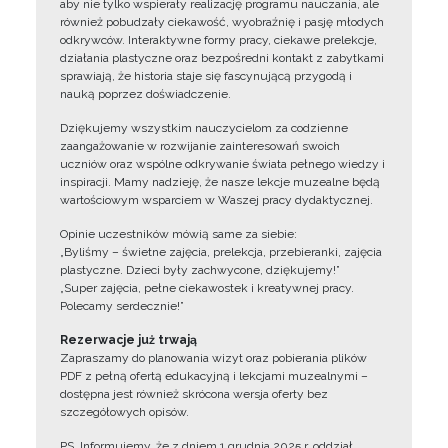
aby nie tylko wspierały realizację programu nauczania, ale
również pobudzały ciekawość, wyobraźnię i pasję młodych
odkrywców. Interaktywne formy pracy, ciekawe prelekcje,
działania plastyczne oraz bezpośredni kontakt z zabytkami
sprawiają, że historia staje się fascynującą przygodą i
nauką poprzez doświadczenie.
Dziękujemy wszystkim nauczycielom za codzienne
zaangażowanie w rozwijanie zainteresowań swoich
uczniów oraz wspólne odkrywanie świata pełnego wiedzy i
inspiracji. Mamy nadzieję, że nasze lekcje muzealne będą
wartościowym wsparciem w Waszej pracy dydaktycznej.
Opinie uczestników mówią same za siebie:
„Byliśmy – świetne zajęcia, prelekcja, przebieranki, zajęcia
plastyczne. Dzieci były zachwycone, dziękujemy!”
„Super zajęcia, pełne ciekawostek i kreatywnej pracy.
Polecamy serdecznie!”
Rezerwacje już trwają
Zapraszamy do planowania wizyt oraz pobierania plików
PDF z pełną ofertą edukacyjną i lekcjami muzealnymi –
dostępna jest również skrócona wersja oferty bez
szczegółowych opisów.
PS. Informujemy, że z dniem 1 grudnia 2025 r. oddział