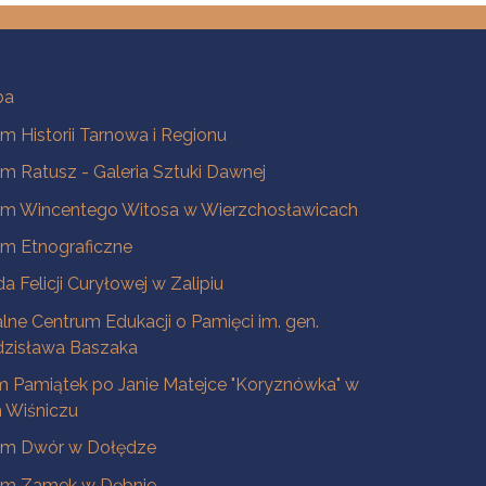
ba
 Historii Tarnowa i Regionu
 Ratusz - Galeria Sztuki Dawnej
m Wincentego Witosa w Wierzchosławicach
m Etnograficzne
a Felicji Curyłowej w Zalipiu
lne Centrum Edukacji o Pamięci im. gen.
dzisława Baszaka
 Pamiątek po Janie Matejce "Koryznówka" w
Wiśniczu
m Dwór w Dołędze
m Zamek w Dębnie