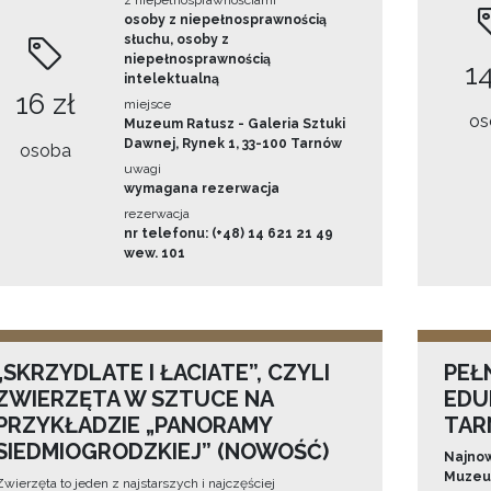
z niepełnosprawnościami
osoby z niepełnosprawnością
słuchu, osoby z
niepełnosprawnością
14
intelektualną
16 zł
miejsce
os
Muzeum Ratusz - Galeria Sztuki
Dawnej, Rynek 1, 33-100 Tarnów
osoba
uwagi
wymagana rezerwacja
rezerwacja
nr telefonu: (+48) 14 621 21 49
wew. 101
„SKRZYDLATE I ŁACIATE”, CZYLI
PEŁ
ZWIERZĘTA W SZTUCE NA
EDU
PRZYKŁADZIE „PANORAMY
TAR
SIEDMIOGRODZKIEJ” (NOWOŚĆ)
Najnow
Muzeum
Zwierzęta to jeden z najstarszych i najczęściej