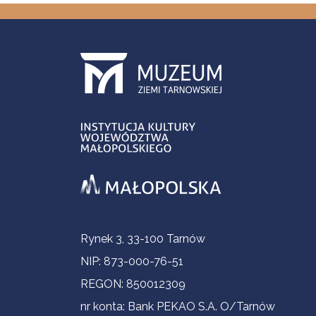
Informacje kontaktowe
Rynek 3, 33-100 Tarnów
NIP: 873-000-76-51
REGON: 850012309
nr konta: Bank PEKAO S.A. O/Tarnów