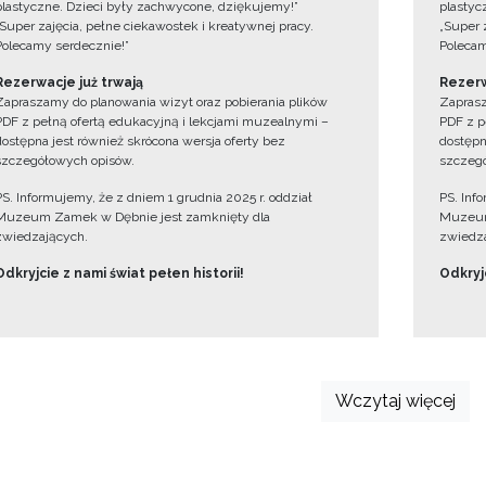
plastyczne. Dzieci były zachwycone, dziękujemy!”
plastyc
„Super zajęcia, pełne ciekawostek i kreatywnej pracy.
„Super 
Polecamy serdecznie!”
Polecam
Rezerwacje już trwają
Rezerw
Zapraszamy do planowania wizyt oraz pobierania plików
Zaprasz
PDF z pełną ofertą edukacyjną i lekcjami muzealnymi –
PDF z p
dostępna jest również skrócona wersja oferty bez
dostępn
szczegółowych opisów.
szczegó
PS. Informujemy, że z dniem 1 grudnia 2025 r. oddział
PS. Inf
Muzeum Zamek w Dębnie jest zamknięty dla
Muzeum
zwiedzających.
zwiedza
Odkryjcie z nami świat pełen historii!
Odkryjc
Wczytaj więcej