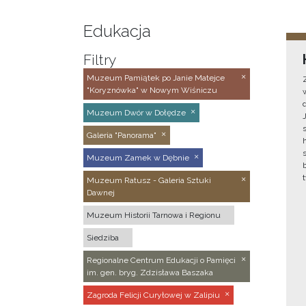
Edukacja
Filtry
Muzeum Pamiątek po Janie Matejce
"Koryznówka" w Nowym Wiśniczu
Muzeum Dwór w Dołędze
Galeria "Panorama"
Muzeum Zamek w Dębnie
Muzeum Ratusz - Galeria Sztuki
Dawnej
Muzeum Historii Tarnowa i Regionu
Siedziba
Regionalne Centrum Edukacji o Pamięci
im. gen. bryg. Zdzisława Baszaka
Zagroda Felicji Curyłowej w Zalipiu