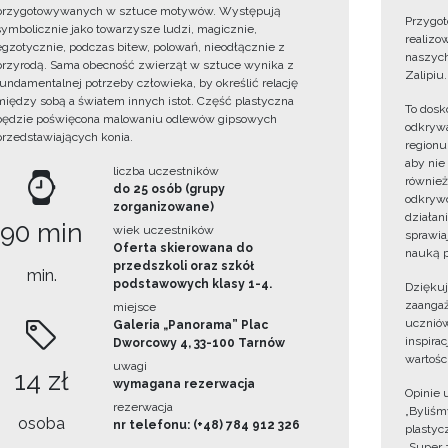
przygotowywanych w sztuce motywów. Występują
Przygot
symbolicznie jako towarzysze ludzi, magicznie,
realizo
egzotycznie, podczas bitew, polowań, nieodłącznie z
naszych
przyrodą. Sama obecność zwierząt w sztuce wynika z
Zalipiu.
fundamentalnej potrzeby człowieka, by określić relację
między sobą a światem innych istot. Część plastyczna
To dosk
będzie poświęcona malowaniu odlewów gipsowych
odkrywa
przedstawiających konia.
regionu
aby nie
liczba uczestników
również
do 25 osób (grupy
odkrywc
zorganizowane)
działan
90 min
wiek uczestników
sprawiaj
Oferta skierowana do
nauką p
przedszkoli oraz szkół
min.
podstawowych klasy 1-4.
Dzięku
zaangaż
miejsce
uczniów
Galeria „Panorama” Plac
inspira
Dworcowy 4, 33-100 Tarnów
wartośc
uwagi
14 zł
wymagana rezerwacja
Opinie 
rezerwacja
„Byliśmy
osoba
nr telefonu: (+48) 784 912 326
plastyc
„Super 