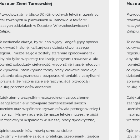
Muzeum Ziemi Tarnowskiej
Muzeum
Przygotowaliśmy blisko 80 różnorodnych lekcji muzealnych
Przygot
realizowanych w placówkach w Tarnowie, a także w
realizo
naszych oddziałach w Dołędze, Wierzchosławicach i
naszych
Zalipiu.
Zalipiu.
To doskonała okazja, by w inspirujący i angażujący sposób
To dosk
odkrywać historię, kulturę oraz dziedzictwo naszego
odkrywa
regionu. Nasze zajęcia zostały starannie opracowane tak,
regionu
aby nie tylko wspierały realizację programu nauczania, ale
aby nie
również pobudzały ciekawość, wyobraźnię i pasję młodych
również
odkrywców. Interaktywne formy pracy, ciekawe prelekcje,
odkrywc
działania plastyczne oraz bezpośredni kontakt z zabytkami
działan
sprawiają, że historia staje się fascynującą przygodą i
sprawiaj
nauką poprzez doświadczenie.
nauką p
Dziękujemy wszystkim nauczycielom za codzienne
Dzięku
zaangażowanie w rozwijanie zainteresowań swoich
zaangaż
uczniów oraz wspólne odkrywanie świata pełnego wiedzy i
uczniów
inspiracji. Mamy nadzieję, że nasze lekcje muzealne będą
inspira
wartościowym wsparciem w Waszej pracy dydaktycznej.
wartośc
Opinie uczestników mówią same za siebie:
Opinie 
„Byliśmy – świetne zajęcia, prelekcja, przebieranki, zajęcia
„Byliśmy