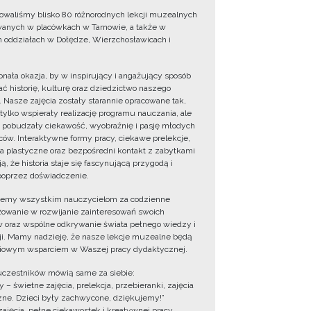
owaliśmy blisko 80 różnorodnych lekcji muzealnych
wanych w placówkach w Tarnowie, a także w
 oddziałach w Dołędze, Wierzchosławicach i
onała okazja, by w inspirujący i angażujący sposób
ć historię, kulturę oraz dziedzictwo naszego
. Nasze zajęcia zostały starannie opracowane tak,
 tylko wspierały realizację programu nauczania, ale
 pobudzały ciekawość, wyobraźnię i pasję młodych
ów. Interaktywne formy pracy, ciekawe prelekcje,
ia plastyczne oraz bezpośredni kontakt z zabytkami
ą, że historia staje się fascynującą przygodą i
oprzez doświadczenie.
jemy wszystkim nauczycielom za codzienne
owanie w rozwijanie zainteresowań swoich
 oraz wspólne odkrywanie świata pełnego wiedzy i
cji. Mamy nadzieję, że nasze lekcje muzealne będą
iowym wsparciem w Waszej pracy dydaktycznej.
uczestników mówią same za siebie:
 – świetne zajęcia, prelekcja, przebieranki, zajęcia
zne. Dzieci były zachwycone, dziękujemy!”
zajęcia, pełne ciekawostek i kreatywnej pracy.