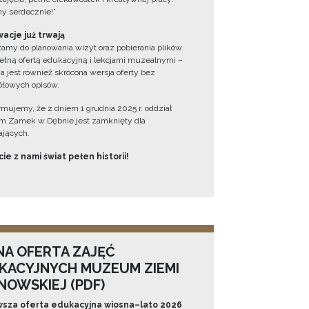
y serdecznie!”
acje już trwają
amy do planowania wizyt oraz pobierania plików
ełną ofertą edukacyjną i lekcjami muzealnymi –
a jest również skrócona wersja oferty bez
łowych opisów.
ormujemy, że z dniem 1 grudnia 2025 r. oddział
 Zamek w Dębnie jest zamknięty dla
jących.
ie z nami świat pełen historii!
NA OFERTA ZAJĘĆ
KACYJNYCH MUZEUM ZIEMI
NOWSKIEJ (PDF)
sza oferta edukacyjna wiosna–lato 2026