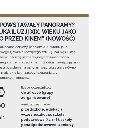
 POWSTAWAŁY PANORAMY?
KA ILUZJI XIX. WIEKU JAKO
NO PRZED KINEM” (NOWOŚĆ)
muzealna dotyczy panoram XIX. wieku jako
wego zjawiska łączącego sztukę, naukę i iluzję,
tanowiło formę immersyjnego doświadczenia
ego „kinem przed kinem”. Zajęcia nawiązują m.in.
esu powstawania panoram oraz ukazują zarówno
i malarskie jak i zasady tworzenia tych
ntalnych obrazów.
liczba uczestników
do 25 osób (grupy
zorganizowane)
90
wiek uczestników
przedszkole, edukacja
wczesnoszkolna, szkoła
in.
podstawowa (kl. 4-8), szkoły
ponadpodstawowe, seniorzy