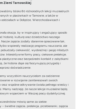
 Ziemi Tarnowskiej
owaliśmy blisko 80 różnorodnych lekcji muzealnych
wanych w placówkach w Tarnowie, a także w
 oddziałach w Dołędze, Wierzchosławicach i
onała okazja, by w inspirujący i angażujący sposób
ć historię, kulturę oraz dziedzictwo naszego
. Nasze zajęcia zostały starannie opracowane tak,
 tylko wspierały realizację programu nauczania, ale
 pobudzały ciekawość, wyobraźnię i pasję młodych
ów. Interaktywne formy pracy, ciekawe prelekcje,
ia plastyczne oraz bezpośredni kontakt z zabytkami
ą, że historia staje się fascynującą przygodą i
oprzez doświadczenie.
jemy wszystkim nauczycielom za codzienne
owanie w rozwijanie zainteresowań swoich
 oraz wspólne odkrywanie świata pełnego wiedzy i
cji. Mamy nadzieję, że nasze lekcje muzealne będą
iowym wsparciem w Waszej pracy dydaktycznej.
uczestników mówią same za siebie:
 – świetne zajęcia, prelekcja, przebieranki, zajęcia