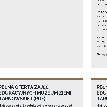
Polecam
Rezerw
Zaprasz
PDF z p
dostępn
szczegó
PS. Inf
Muzeum
zwiedza
Odkryjc
PEŁNA OFERTA ZAJĘĆ
PEŁ
EDUKACYJNYCH MUZEUM ZIEMI
EDU
TARNOWSKIEJ (PDF)
TAR
Najnowsza oferta edukacyjna wiosna–lato 2026
Najnow