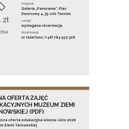
miejsce
Galeria „Panorama”, Plac
Dworcowy 4, 33-100 Tarnów
 zł
uwagi
wymagana rezerwacja
oba
rezerwacja
nr telefonu: (+48) 784 912 326
NA OFERTA ZAJĘĆ
KACYJNYCH MUZEUM ZIEMI
NOWSKIEJ (PDF)
sza oferta edukacyjna wiosna–lato 2026
 Ziemi Tarnowskiej