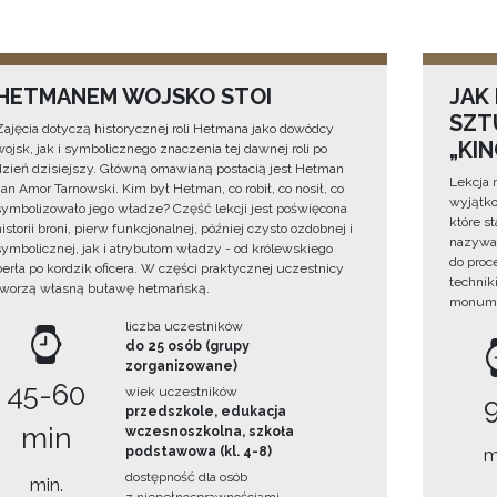
HETMANEM WOJSKO STOI
JAK
SZTU
Zajęcia dotyczą historycznej roli Hetmana jako dowódcy
„KI
wojsk, jak i symbolicznego znaczenia tej dawnej roli po
dzień dzisiejszy. Główną omawianą postacią jest Hetman
Lekcja 
Jan Amor Tarnowski. Kim był Hetman, co robił, co nosił, co
wyjątko
symbolizowało jego władze? Część lekcji jest poświęcona
które s
historii broni, pierw funkcjonalnej, później czysto ozdobnej i
nazywan
symbolicznej, jak i atrybutom władzy - od królewskiego
do proc
berła po kordzik oficera. W części praktycznej uczestnicy
technik
tworzą własną buławę hetmańską.
monume
liczba uczestników
do 25 osób (grupy
zorganizowane)
45-60
wiek uczestników
przedszkole, edukacja
min
wczesnoszkolna, szkoła
podstawowa (kl. 4-8)
m
dostępność dla osób
min.