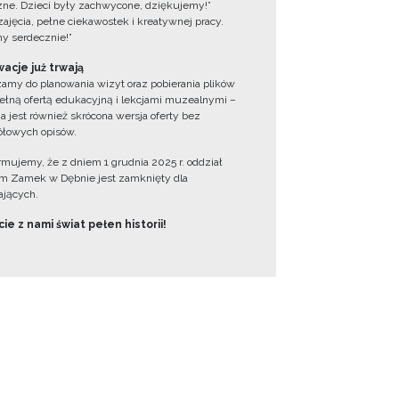
zne. Dzieci były zachwycone, dziękujemy!”
zajęcia, pełne ciekawostek i kreatywnej pracy.
y serdecznie!”
acje już trwają
amy do planowania wizyt oraz pobierania plików
ełną ofertą edukacyjną i lekcjami muzealnymi –
a jest również skrócona wersja oferty bez
łowych opisów.
ormujemy, że z dniem 1 grudnia 2025 r. oddział
 Zamek w Dębnie jest zamknięty dla
jących.
ie z nami świat pełen historii!