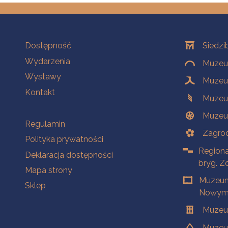
Na skróty
Oddziały
Dostępność
Siedzi
Wydarzenia
Muzeum
Wystawy
Muzeum
Kontakt
Muzeu
Muzeu
Na skróty
Regulamin
Zagrod
Polityka prywatności
Regiona
Deklaracja dostępności
bryg. Z
Mapa strony
Muzeum
Sklep
Nowym 
Muzeu
Muzeu