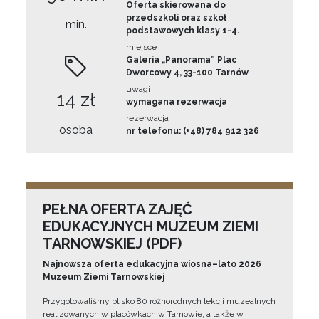
Oferta skierowana do
przedszkoli oraz szkół
min.
podstawowych klasy 1-4.
miejsce
Galeria „Panorama” Plac
Dworcowy 4, 33-100 Tarnów
uwagi
14 zł
wymagana rezerwacja
rezerwacja
osoba
nr telefonu: (+48) 784 912 326
PEŁNA OFERTA ZAJĘĆ
EDUKACYJNYCH MUZEUM ZIEMI
TARNOWSKIEJ (PDF)
Najnowsza oferta edukacyjna wiosna–lato 2026
Muzeum Ziemi Tarnowskiej
Przygotowaliśmy blisko 80 różnorodnych lekcji muzealnych
realizowanych w placówkach w Tarnowie, a także w