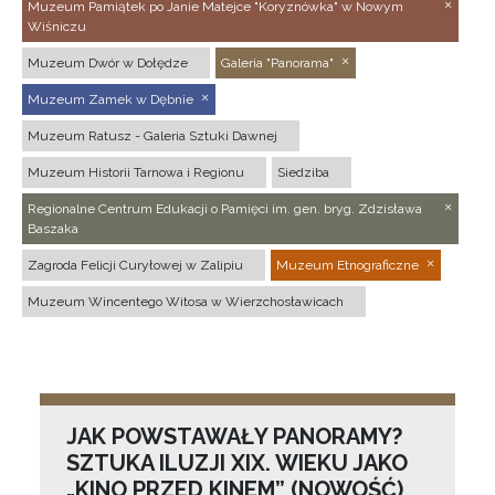
Muzeum Pamiątek po Janie Matejce "Koryznówka" w Nowym
Wiśniczu
Muzeum Dwór w Dołędze
Galeria "Panorama"
Muzeum Zamek w Dębnie
Muzeum Ratusz - Galeria Sztuki Dawnej
Muzeum Historii Tarnowa i Regionu
Siedziba
Regionalne Centrum Edukacji o Pamięci im. gen. bryg. Zdzisława
Baszaka
Zagroda Felicji Curyłowej w Zalipiu
Muzeum Etnograficzne
Muzeum Wincentego Witosa w Wierzchosławicach
JAK POWSTAWAŁY PANORAMY?
SZTUKA ILUZJI XIX. WIEKU JAKO
„KINO PRZED KINEM” (NOWOŚĆ)