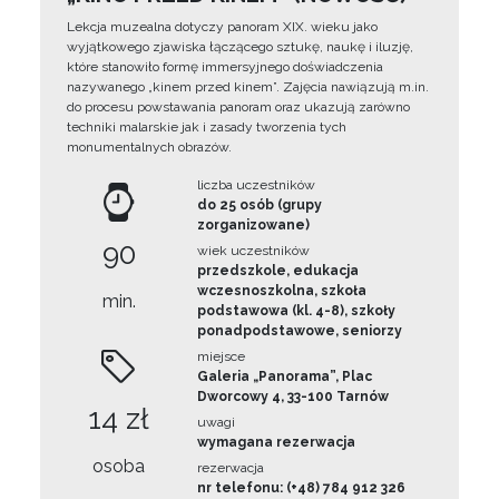
Lekcja muzealna dotyczy panoram XIX. wieku jako
wyjątkowego zjawiska łączącego sztukę, naukę i iluzję,
które stanowiło formę immersyjnego doświadczenia
nazywanego „kinem przed kinem”. Zajęcia nawiązują m.in.
do procesu powstawania panoram oraz ukazują zarówno
techniki malarskie jak i zasady tworzenia tych
monumentalnych obrazów.
liczba uczestników
do 25 osób (grupy
zorganizowane)
90
wiek uczestników
przedszkole, edukacja
wczesnoszkolna, szkoła
min.
podstawowa (kl. 4-8), szkoły
ponadpodstawowe, seniorzy
miejsce
Galeria „Panorama”, Plac
Dworcowy 4, 33-100 Tarnów
14 zł
uwagi
wymagana rezerwacja
osoba
rezerwacja
nr telefonu: (+48) 784 912 326