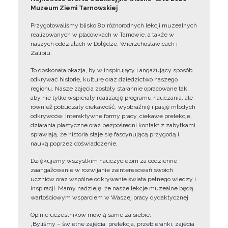
Muzeum Ziemi Tarnowskiej
Przygotowaliśmy blisko 80 różnorodnych lekcji muzealnych
realizowanych w placówkach w Tarnowie, a także w
naszych oddziałach w Dołędze, Wierzchosławicach i
Zalipiu.
To doskonała okazja, by w inspirujący i angażujący sposób
odkrywać historię, kulturę oraz dziedzictwo naszego
regionu. Nasze zajęcia zostały starannie opracowane tak,
aby nie tylko wspierały realizację programu nauczania, ale
również pobudzały ciekawość, wyobraźnię i pasję młodych
odkrywców. Interaktywne formy pracy, ciekawe prelekcje,
działania plastyczne oraz bezpośredni kontakt z zabytkami
sprawiają, że historia staje się fascynującą przygodą i
nauką poprzez doświadczenie.
Dziękujemy wszystkim nauczycielom za codzienne
zaangażowanie w rozwijanie zainteresowań swoich
uczniów oraz wspólne odkrywanie świata pełnego wiedzy i
inspiracji. Mamy nadzieję, że nasze lekcje muzealne będą
wartościowym wsparciem w Waszej pracy dydaktycznej.
Opinie uczestników mówią same za siebie:
„Byliśmy – świetne zajęcia, prelekcja, przebieranki, zajęcia