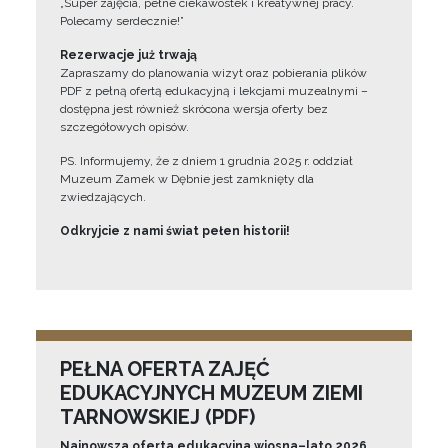
„Super zajęcia, pełne ciekawostek i kreatywnej pracy.
Polecamy serdecznie!”
Rezerwacje już trwają
Zapraszamy do planowania wizyt oraz pobierania plików
PDF z pełną ofertą edukacyjną i lekcjami muzealnymi –
dostępna jest również skrócona wersja oferty bez
szczegółowych opisów.
PS. Informujemy, że z dniem 1 grudnia 2025 r. oddział
Muzeum Zamek w Dębnie jest zamknięty dla
zwiedzających.
Odkryjcie z nami świat pełen historii!
PEŁNA OFERTA ZAJĘĆ
EDUKACYJNYCH MUZEUM ZIEMI
TARNOWSKIEJ (PDF)
Najnowsza oferta edukacyjna wiosna–lato 2026