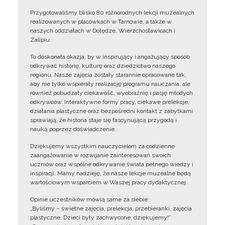
Przygotowaliśmy blisko 80 różnorodnych lekcji muzealnych
realizowanych w placówkach w Tarnowie, a także w
naszych oddziałach w Dołędze, Wierzchosławicach i
Zalipiu.
To doskonała okazja, by w inspirujący i angażujący sposób
odkrywać historię, kulturę oraz dziedzictwo naszego
regionu. Nasze zajęcia zostały starannie opracowane tak,
aby nie tylko wspierały realizację programu nauczania, ale
również pobudzały ciekawość, wyobraźnię i pasję młodych
odkrywców. Interaktywne formy pracy, ciekawe prelekcje,
działania plastyczne oraz bezpośredni kontakt z zabytkami
sprawiają, że historia staje się fascynującą przygodą i
nauką poprzez doświadczenie.
Dziękujemy wszystkim nauczycielom za codzienne
zaangażowanie w rozwijanie zainteresowań swoich
uczniów oraz wspólne odkrywanie świata pełnego wiedzy i
inspiracji. Mamy nadzieję, że nasze lekcje muzealne będą
wartościowym wsparciem w Waszej pracy dydaktycznej.
Opinie uczestników mówią same za siebie:
„Byliśmy – świetne zajęcia, prelekcja, przebieranki, zajęcia
plastyczne. Dzieci były zachwycone, dziękujemy!”