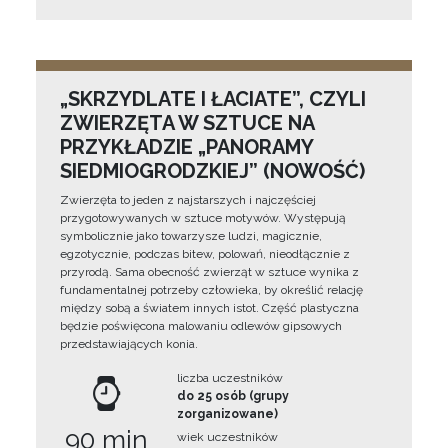
„SKRZYDLATE I ŁACIATE”, CZYLI
ZWIERZĘTA W SZTUCE NA
PRZYKŁADZIE „PANORAMY
SIEDMIOGRODZKIEJ” (NOWOŚĆ)
Zwierzęta to jeden z najstarszych i najczęściej
przygotowywanych w sztuce motywów. Występują
symbolicznie jako towarzysze ludzi, magicznie,
egzotycznie, podczas bitew, polowań, nieodłącznie z
przyrodą. Sama obecność zwierząt w sztuce wynika z
fundamentalnej potrzeby człowieka, by określić relację
między sobą a światem innych istot. Część plastyczna
będzie poświęcona malowaniu odlewów gipsowych
przedstawiających konia.
liczba uczestników
do 25 osób (grupy
zorganizowane)
90 min
wiek uczestników