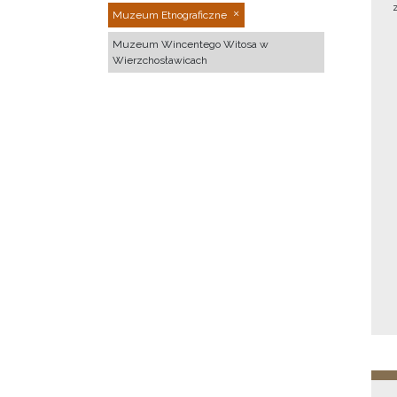
Muzeum Etnograficzne
Muzeum Wincentego Witosa w
Wierzchosławicach