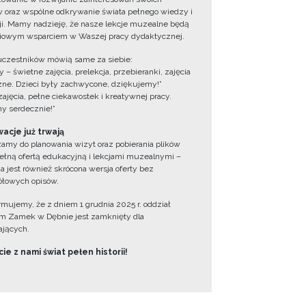
 oraz wspólne odkrywanie świata pełnego wiedzy i
cji. Mamy nadzieję, że nasze lekcje muzealne będą
iowym wsparciem w Waszej pracy dydaktycznej.
uczestników mówią same za siebie:
 – świetne zajęcia, prelekcja, przebieranki, zajęcia
zne. Dzieci były zachwycone, dziękujemy!”
zajęcia, pełne ciekawostek i kreatywnej pracy.
y serdecznie!”
acje już trwają
amy do planowania wizyt oraz pobierania plików
ełną ofertą edukacyjną i lekcjami muzealnymi –
a jest również skrócona wersja oferty bez
łowych opisów.
ormujemy, że z dniem 1 grudnia 2025 r. oddział
 Zamek w Dębnie jest zamknięty dla
jących.
ie z nami świat pełen historii!