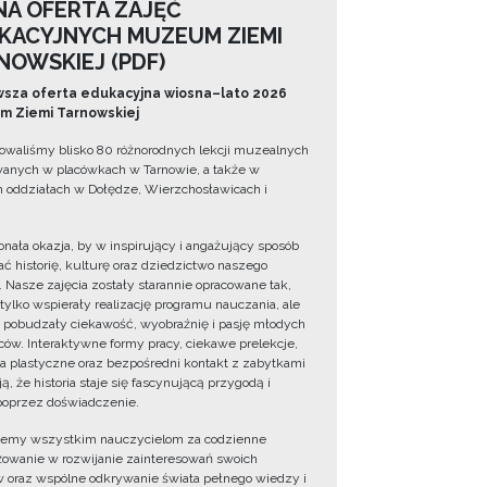
NA OFERTA ZAJĘĆ
KACYJNYCH MUZEUM ZIEMI
NOWSKIEJ (PDF)
sza oferta edukacyjna wiosna–lato 2026
 Ziemi Tarnowskiej
owaliśmy blisko 80 różnorodnych lekcji muzealnych
wanych w placówkach w Tarnowie, a także w
 oddziałach w Dołędze, Wierzchosławicach i
onała okazja, by w inspirujący i angażujący sposób
ć historię, kulturę oraz dziedzictwo naszego
. Nasze zajęcia zostały starannie opracowane tak,
 tylko wspierały realizację programu nauczania, ale
 pobudzały ciekawość, wyobraźnię i pasję młodych
ów. Interaktywne formy pracy, ciekawe prelekcje,
ia plastyczne oraz bezpośredni kontakt z zabytkami
ą, że historia staje się fascynującą przygodą i
oprzez doświadczenie.
jemy wszystkim nauczycielom za codzienne
owanie w rozwijanie zainteresowań swoich
 oraz wspólne odkrywanie świata pełnego wiedzy i