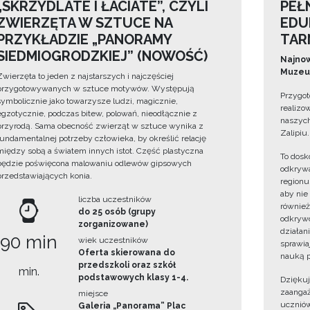
„SKRZYDLATE I ŁACIATE”, CZYLI
PEŁ
ZWIERZĘTA W SZTUCE NA
EDU
PRZYKŁADZIE „PANORAMY
TAR
SIEDMIOGRODZKIEJ” (NOWOŚĆ)
Najnow
Muzeum
Zwierzęta to jeden z najstarszych i najczęściej
przygotowywanych w sztuce motywów. Występują
Przygot
symbolicznie jako towarzysze ludzi, magicznie,
realizo
egzotycznie, podczas bitew, polowań, nieodłącznie z
naszych
przyrodą. Sama obecność zwierząt w sztuce wynika z
Zalipiu.
fundamentalnej potrzeby człowieka, by określić relację
między sobą a światem innych istot. Część plastyczna
To dosk
będzie poświęcona malowaniu odlewów gipsowych
odkrywa
przedstawiających konia.
regionu
aby nie
liczba uczestników
również
do 25 osób (grupy
odkrywc
zorganizowane)
działan
90 min
wiek uczestników
sprawiaj
Oferta skierowana do
nauką p
przedszkoli oraz szkół
min.
podstawowych klasy 1-4.
Dzięku
zaangaż
miejsce
uczniów
Galeria „Panorama” Plac