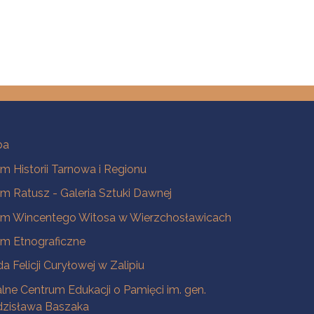
ba
 Historii Tarnowa i Regionu
 Ratusz - Galeria Sztuki Dawnej
m Wincentego Witosa w Wierzchosławicach
m Etnograficzne
a Felicji Curyłowej w Zalipiu
lne Centrum Edukacji o Pamięci im. gen.
dzisława Baszaka