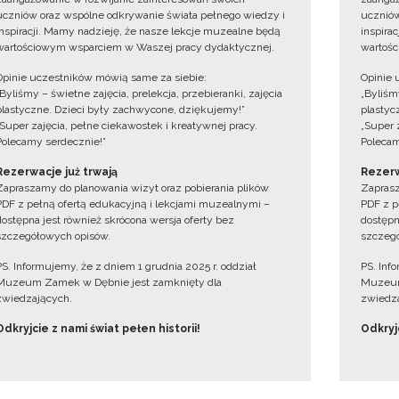
uczniów oraz wspólne odkrywanie świata pełnego wiedzy i
uczniów
inspiracji. Mamy nadzieję, że nasze lekcje muzealne będą
inspira
wartościowym wsparciem w Waszej pracy dydaktycznej.
wartośc
Opinie uczestników mówią same za siebie:
Opinie 
„Byliśmy – świetne zajęcia, prelekcja, przebieranki, zajęcia
„Byliśmy
plastyczne. Dzieci były zachwycone, dziękujemy!”
plastyc
„Super zajęcia, pełne ciekawostek i kreatywnej pracy.
„Super 
Polecamy serdecznie!”
Polecam
Rezerwacje już trwają
Rezerw
Zapraszamy do planowania wizyt oraz pobierania plików
Zaprasz
PDF z pełną ofertą edukacyjną i lekcjami muzealnymi –
PDF z p
dostępna jest również skrócona wersja oferty bez
dostępn
szczegółowych opisów.
szczegó
PS. Informujemy, że z dniem 1 grudnia 2025 r. oddział
PS. Inf
Muzeum Zamek w Dębnie jest zamknięty dla
Muzeum
zwiedzających.
zwiedza
Odkryjcie z nami świat pełen historii!
Odkryjc