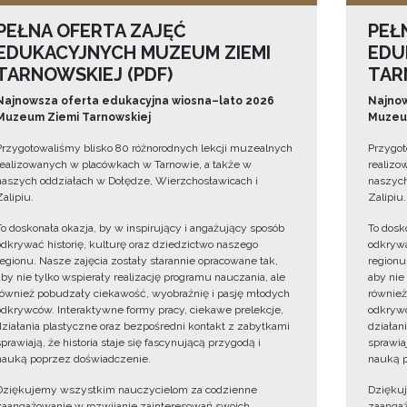
PEŁNA OFERTA ZAJĘĆ
PEŁ
EDUKACYJNYCH MUZEUM ZIEMI
EDU
TARNOWSKIEJ (PDF)
TAR
Najnowsza oferta edukacyjna wiosna–lato 2026
Najnow
Muzeum Ziemi Tarnowskiej
Muzeum
Przygotowaliśmy blisko 80 różnorodnych lekcji muzealnych
Przygot
realizowanych w placówkach w Tarnowie, a także w
realizo
naszych oddziałach w Dołędze, Wierzchosławicach i
naszych
Zalipiu.
Zalipiu.
To doskonała okazja, by w inspirujący i angażujący sposób
To dosk
odkrywać historię, kulturę oraz dziedzictwo naszego
odkrywa
regionu. Nasze zajęcia zostały starannie opracowane tak,
regionu
aby nie tylko wspierały realizację programu nauczania, ale
aby nie
również pobudzały ciekawość, wyobraźnię i pasję młodych
również
odkrywców. Interaktywne formy pracy, ciekawe prelekcje,
odkrywc
działania plastyczne oraz bezpośredni kontakt z zabytkami
działan
sprawiają, że historia staje się fascynującą przygodą i
sprawiaj
nauką poprzez doświadczenie.
nauką p
Dziękujemy wszystkim nauczycielom za codzienne
Dzięku
zaangażowanie w rozwijanie zainteresowań swoich
zaangaż