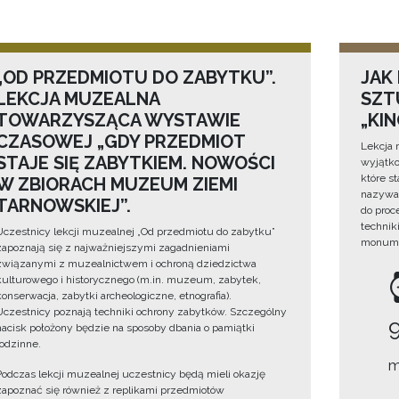
„OD PRZEDMIOTU DO ZABYTKU”.
JAK
LEKCJA MUZEALNA
SZTU
TOWARZYSZĄCA WYSTAWIE
„KI
CZASOWEJ „GDY PRZEDMIOT
Lekcja 
STAJE SIĘ ZABYTKIEM. NOWOŚCI
wyjątko
które s
W ZBIORACH MUZEUM ZIEMI
nazywan
TARNOWSKIEJ”.
do proc
technik
Uczestnicy lekcji muzealnej „Od przedmiotu do zabytku”
monume
zapoznają się z najważniejszymi zagadnieniami
związanymi z muzealnictwem i ochroną dziedzictwa
kulturowego i historycznego (m.in. muzeum, zabytek,
konserwacja, zabytki archeologiczne, etnografia).
Uczestnicy poznają techniki ochrony zabytków. Szczególny
nacisk położony będzie na sposoby dbania o pamiątki
rodzinne.
m
Podczas lekcji muzealnej uczestnicy będą mieli okazję
zapoznać się również z replikami przedmiotów