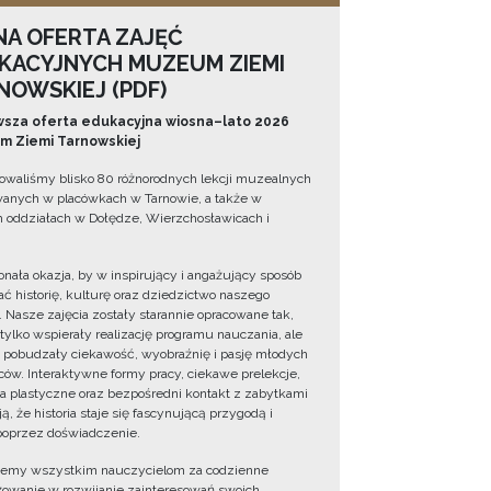
NA OFERTA ZAJĘĆ
KACYJNYCH MUZEUM ZIEMI
NOWSKIEJ (PDF)
sza oferta edukacyjna wiosna–lato 2026
 Ziemi Tarnowskiej
owaliśmy blisko 80 różnorodnych lekcji muzealnych
wanych w placówkach w Tarnowie, a także w
 oddziałach w Dołędze, Wierzchosławicach i
onała okazja, by w inspirujący i angażujący sposób
ć historię, kulturę oraz dziedzictwo naszego
. Nasze zajęcia zostały starannie opracowane tak,
 tylko wspierały realizację programu nauczania, ale
 pobudzały ciekawość, wyobraźnię i pasję młodych
ów. Interaktywne formy pracy, ciekawe prelekcje,
ia plastyczne oraz bezpośredni kontakt z zabytkami
ą, że historia staje się fascynującą przygodą i
oprzez doświadczenie.
jemy wszystkim nauczycielom za codzienne
owanie w rozwijanie zainteresowań swoich