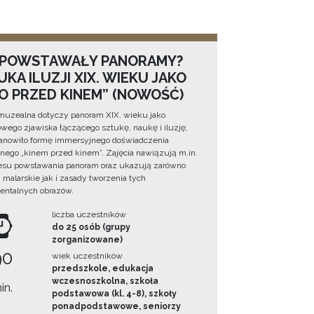
 POWSTAWAŁY PANORAMY?
KA ILUZJI XIX. WIEKU JAKO
NO PRZED KINEM” (NOWOŚĆ)
muzealna dotyczy panoram XIX. wieku jako
wego zjawiska łączącego sztukę, naukę i iluzję,
tanowiło formę immersyjnego doświadczenia
ego „kinem przed kinem”. Zajęcia nawiązują m.in.
esu powstawania panoram oraz ukazują zarówno
i malarskie jak i zasady tworzenia tych
ntalnych obrazów.
liczba uczestników
do 25 osób (grupy
zorganizowane)
90
wiek uczestników
przedszkole, edukacja
wczesnoszkolna, szkoła
in.
podstawowa (kl. 4-8), szkoły
ponadpodstawowe, seniorzy