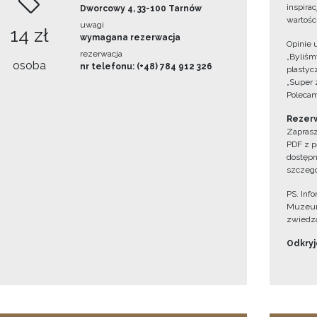
inspira
Dworcowy 4, 33-100 Tarnów
wartośc
uwagi
14 zł
wymagana rezerwacja
Opinie 
rezerwacja
„Byliśmy
osoba
nr telefonu: (+48) 784 912 326
plastyc
„Super 
Polecam
Rezerw
Zaprasz
PDF z p
dostępn
szczegó
PS. Inf
Muzeum
zwiedza
Odkryjc