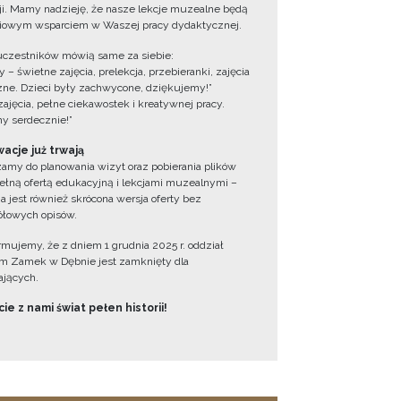
cji. Mamy nadzieję, że nasze lekcje muzealne będą
iowym wsparciem w Waszej pracy dydaktycznej.
uczestników mówią same za siebie:
 – świetne zajęcia, prelekcja, przebieranki, zajęcia
zne. Dzieci były zachwycone, dziękujemy!”
zajęcia, pełne ciekawostek i kreatywnej pracy.
y serdecznie!”
acje już trwają
amy do planowania wizyt oraz pobierania plików
ełną ofertą edukacyjną i lekcjami muzealnymi –
a jest również skrócona wersja oferty bez
łowych opisów.
ormujemy, że z dniem 1 grudnia 2025 r. oddział
 Zamek w Dębnie jest zamknięty dla
jących.
ie z nami świat pełen historii!