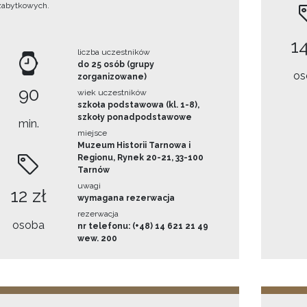
zabytkowych.
14
liczba uczestników
do 25 osób (grupy
os
zorganizowane)
90
wiek uczestników
szkoła podstawowa (kl. 1-8),
szkoły ponadpodstawowe
min.
miejsce
Muzeum Historii Tarnowa i
Regionu, Rynek 20-21, 33-100
Tarnów
uwagi
12 zł
wymagana rezerwacja
rezerwacja
osoba
nr telefonu: (+48) 14 621 21 49
wew. 200