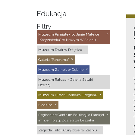
Edukacja
Filtry
Muzeum Pamiątek po Janie Matejce
"Koryznówka" w Nowym Wiśniczu
Muzeum Dwór w Dołędze
Galeria "Panorama"
Muzeum Zamek w Dębnie
Muzeum Ratusz - Galeria Sztuki
Dawnej
Muzeum Historii Tarnowa i Regionu
Siedziba
Regionalne Centrum Edukacji o Pamięci
im. gen. bryg. Zdzisława Baszaka
Zagroda Felicji Curyłowej w Zalipiu