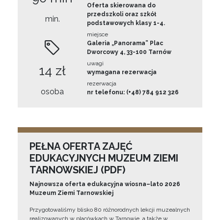
Oferta skierowana do
przedszkoli oraz szkół
min.
podstawowych klasy 1-4.
miejsce
Galeria „Panorama” Plac
Dworcowy 4, 33-100 Tarnów
uwagi
14 zł
wymagana rezerwacja
rezerwacja
osoba
nr telefonu: (+48) 784 912 326
PEŁNA OFERTA ZAJĘĆ
EDUKACYJNYCH MUZEUM ZIEMI
TARNOWSKIEJ (PDF)
Najnowsza oferta edukacyjna wiosna–lato 2026
Muzeum Ziemi Tarnowskiej
Przygotowaliśmy blisko 80 różnorodnych lekcji muzealnych
realizowanych w placówkach w Tarnowie, a także w