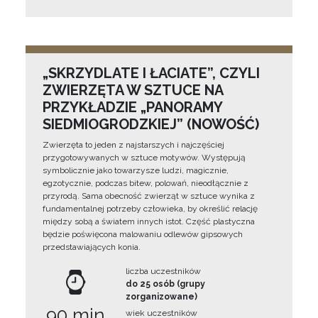
„SKRZYDLATE I ŁACIATE”, CZYLI
ZWIERZĘTA W SZTUCE NA
PRZYKŁADZIE „PANORAMY
SIEDMIOGRODZKIEJ” (NOWOŚĆ)
Zwierzęta to jeden z najstarszych i najczęściej
przygotowywanych w sztuce motywów. Występują
symbolicznie jako towarzysze ludzi, magicznie,
egzotycznie, podczas bitew, polowań, nieodłącznie z
przyrodą. Sama obecność zwierząt w sztuce wynika z
fundamentalnej potrzeby człowieka, by określić relację
między sobą a światem innych istot. Część plastyczna
będzie poświęcona malowaniu odlewów gipsowych
przedstawiających konia.
liczba uczestników
do 25 osób (grupy
zorganizowane)
90 min
wiek uczestników