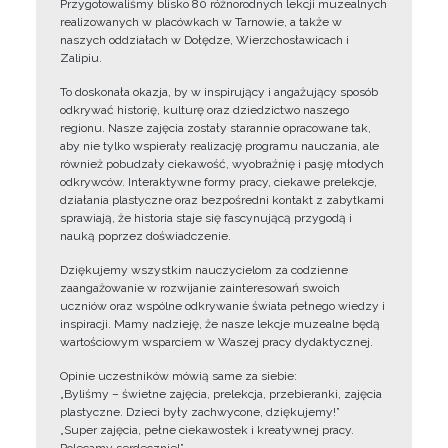
Przygotowaliśmy blisko 80 różnorodnych lekcji muzealnych
realizowanych w placówkach w Tarnowie, a także w
naszych oddziałach w Dołędze, Wierzchosławicach i
Zalipiu.
To doskonała okazja, by w inspirujący i angażujący sposób
odkrywać historię, kulturę oraz dziedzictwo naszego
regionu. Nasze zajęcia zostały starannie opracowane tak,
aby nie tylko wspierały realizację programu nauczania, ale
również pobudzały ciekawość, wyobraźnię i pasję młodych
odkrywców. Interaktywne formy pracy, ciekawe prelekcje,
działania plastyczne oraz bezpośredni kontakt z zabytkami
sprawiają, że historia staje się fascynującą przygodą i
nauką poprzez doświadczenie.
Dziękujemy wszystkim nauczycielom za codzienne
zaangażowanie w rozwijanie zainteresowań swoich
uczniów oraz wspólne odkrywanie świata pełnego wiedzy i
inspiracji. Mamy nadzieję, że nasze lekcje muzealne będą
wartościowym wsparciem w Waszej pracy dydaktycznej.
Opinie uczestników mówią same za siebie:
„Byliśmy – świetne zajęcia, prelekcja, przebieranki, zajęcia
plastyczne. Dzieci były zachwycone, dziękujemy!”
„Super zajęcia, pełne ciekawostek i kreatywnej pracy.