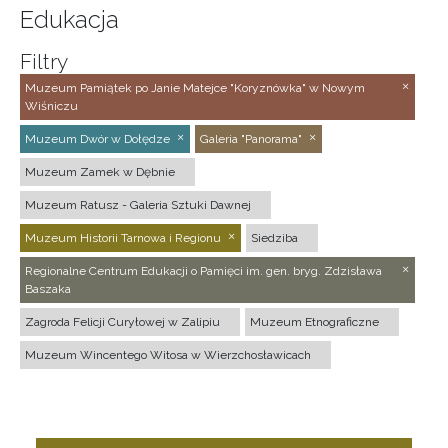
Edukacja
Filtry
Muzeum Pamiątek po Janie Matejce "Koryznówka" w Nowym
Wiśniczu
Muzeum Dwór w Dołędze
Galeria "Panorama"
Muzeum Zamek w Dębnie
Muzeum Ratusz - Galeria Sztuki Dawnej
Muzeum Historii Tarnowa i Regionu
Siedziba
Regionalne Centrum Edukacji o Pamięci im. gen. bryg. Zdzisława
Baszaka
Zagroda Felicji Curyłowej w Zalipiu
Muzeum Etnograficzne
Muzeum Wincentego Witosa w Wierzchosławicach