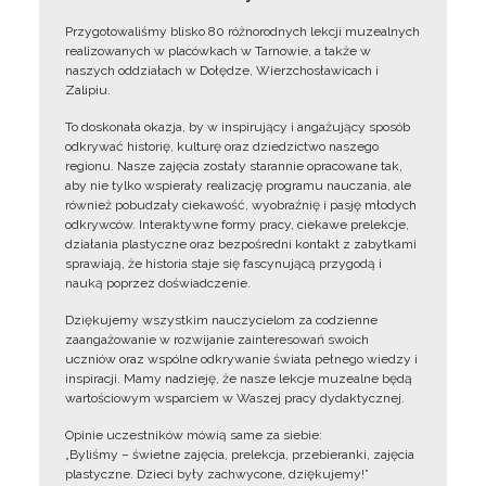
Przygotowaliśmy blisko 80 różnorodnych lekcji muzealnych
realizowanych w placówkach w Tarnowie, a także w
naszych oddziałach w Dołędze, Wierzchosławicach i
Zalipiu.
To doskonała okazja, by w inspirujący i angażujący sposób
odkrywać historię, kulturę oraz dziedzictwo naszego
regionu. Nasze zajęcia zostały starannie opracowane tak,
aby nie tylko wspierały realizację programu nauczania, ale
również pobudzały ciekawość, wyobraźnię i pasję młodych
odkrywców. Interaktywne formy pracy, ciekawe prelekcje,
działania plastyczne oraz bezpośredni kontakt z zabytkami
sprawiają, że historia staje się fascynującą przygodą i
nauką poprzez doświadczenie.
Dziękujemy wszystkim nauczycielom za codzienne
zaangażowanie w rozwijanie zainteresowań swoich
uczniów oraz wspólne odkrywanie świata pełnego wiedzy i
inspiracji. Mamy nadzieję, że nasze lekcje muzealne będą
wartościowym wsparciem w Waszej pracy dydaktycznej.
Opinie uczestników mówią same za siebie:
„Byliśmy – świetne zajęcia, prelekcja, przebieranki, zajęcia
plastyczne. Dzieci były zachwycone, dziękujemy!”