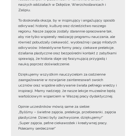
naszych oddziałach w Dołędze, Wierzchosławicach i
Zalipiu.
To doskonała okazja, by w inspirujący i angażujący sposób
odkrywać historię, kulturę oraz dziedzictwo naszego
regionu. Nasze zajęcia zostały starannie opracowane tak,
aby nie tylko wspierały realizację programu nauczania, ale
również pobudzały ciekawość, wyobraźnię i pasję młodych
odkrywców. Interaktywne formy pracy, ciekawe prelekcje,
działania plastyczne oraz bezpośredni kontakt z zabytkami
sprawiają, że historia staje się fascynującą przygodą i
nauką poprzez doświadczenie.
Dziękujemy wszystkim nauczycielom za codzienne
zaangażowanie w rozwijanie zainteresowań swoich
uczniów oraz wspólne odkrywanie świata pełnego wiedzy i
inspiracji. Mamy nadzieję, że nasze lekcje muzealne będą
wartościowym wsparciem w Waszej pracy dydaktycznej.
Opinie uczestników mówią same za siebie:
„Byliśmy – świetne zajęcia, prelekcja, przebieranki, zajęcia
plastyczne. Dzieci były zachwycone, dziękujemy!”
„Super zajęcia, pełne ciekawostek i kreatywnej pracy.
Polecamy serdecznie!”