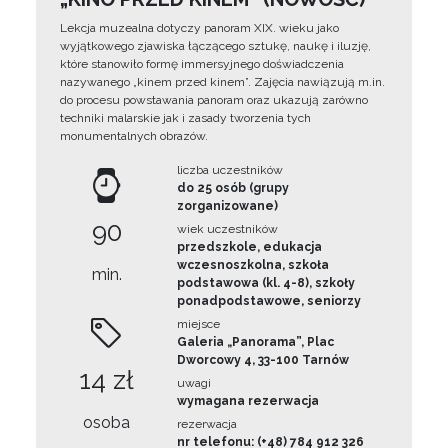
Lekcja muzealna dotyczy panoram XIX. wieku jako
wyjątkowego zjawiska łączącego sztukę, naukę i iluzję,
które stanowiło formę immersyjnego doświadczenia
nazywanego „kinem przed kinem”. Zajęcia nawiązują m.in.
do procesu powstawania panoram oraz ukazują zarówno
techniki malarskie jak i zasady tworzenia tych
monumentalnych obrazów.
liczba uczestników
do 25 osób (grupy
zorganizowane)
90
wiek uczestników
przedszkole, edukacja
wczesnoszkolna, szkoła
min.
podstawowa (kl. 4-8), szkoły
ponadpodstawowe, seniorzy
miejsce
Galeria „Panorama”, Plac
Dworcowy 4, 33-100 Tarnów
14 zł
uwagi
wymagana rezerwacja
osoba
rezerwacja
nr telefonu: (+48) 784 912 326