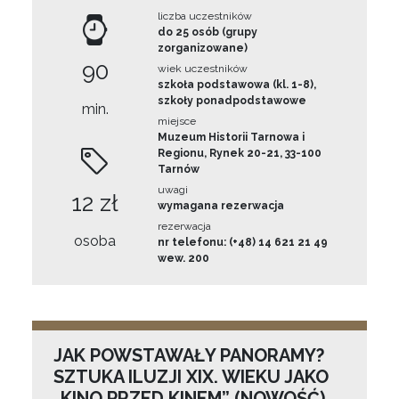
liczba uczestników
do 25 osób (grupy
zorganizowane)
90
wiek uczestników
szkoła podstawowa (kl. 1-8),
szkoły ponadpodstawowe
min.
miejsce
Muzeum Historii Tarnowa i
Regionu, Rynek 20-21, 33-100
Tarnów
uwagi
12 zł
wymagana rezerwacja
rezerwacja
osoba
nr telefonu: (+48) 14 621 21 49
wew. 200
JAK POWSTAWAŁY PANORAMY?
SZTUKA ILUZJI XIX. WIEKU JAKO
„KINO PRZED KINEM” (NOWOŚĆ)