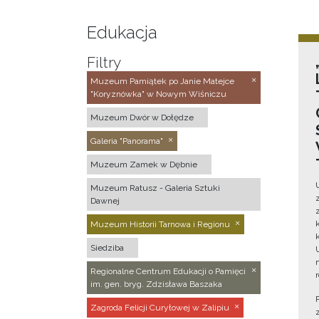
Edukacja
Filtry
Muzeum Pamiątek po Janie Matejce
"Koryznówka" w Nowym Wiśniczu
Muzeum Dwór w Dołędze
Galeria "Panorama"
Muzeum Zamek w Dębnie
Muzeum Ratusz - Galeria Sztuki
Dawnej
Muzeum Historii Tarnowa i Regionu
Siedziba
Regionalne Centrum Edukacji o Pamięci
im. gen. bryg. Zdzisława Baszaka
Zagroda Felicji Curyłowej w Zalipiu