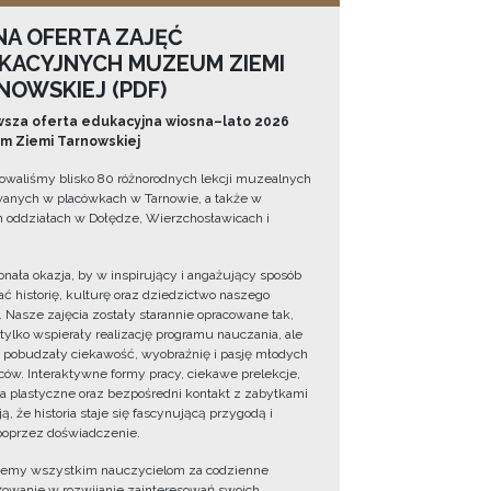
NA OFERTA ZAJĘĆ
KACYJNYCH MUZEUM ZIEMI
NOWSKIEJ (PDF)
sza oferta edukacyjna wiosna–lato 2026
 Ziemi Tarnowskiej
owaliśmy blisko 80 różnorodnych lekcji muzealnych
wanych w placówkach w Tarnowie, a także w
 oddziałach w Dołędze, Wierzchosławicach i
onała okazja, by w inspirujący i angażujący sposób
ć historię, kulturę oraz dziedzictwo naszego
. Nasze zajęcia zostały starannie opracowane tak,
 tylko wspierały realizację programu nauczania, ale
 pobudzały ciekawość, wyobraźnię i pasję młodych
ów. Interaktywne formy pracy, ciekawe prelekcje,
ia plastyczne oraz bezpośredni kontakt z zabytkami
ą, że historia staje się fascynującą przygodą i
oprzez doświadczenie.
jemy wszystkim nauczycielom za codzienne
owanie w rozwijanie zainteresowań swoich