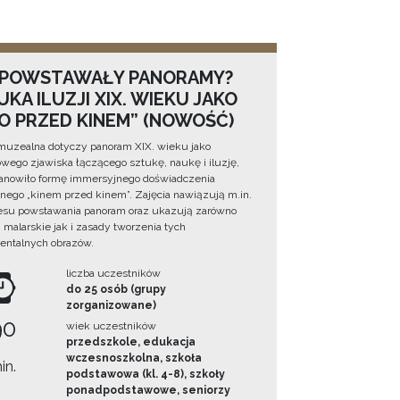
 POWSTAWAŁY PANORAMY?
KA ILUZJI XIX. WIEKU JAKO
NO PRZED KINEM” (NOWOŚĆ)
muzealna dotyczy panoram XIX. wieku jako
wego zjawiska łączącego sztukę, naukę i iluzję,
tanowiło formę immersyjnego doświadczenia
ego „kinem przed kinem”. Zajęcia nawiązują m.in.
esu powstawania panoram oraz ukazują zarówno
i malarskie jak i zasady tworzenia tych
ntalnych obrazów.
liczba uczestników
do 25 osób (grupy
zorganizowane)
90
wiek uczestników
przedszkole, edukacja
wczesnoszkolna, szkoła
in.
podstawowa (kl. 4-8), szkoły
ponadpodstawowe, seniorzy