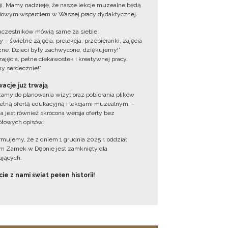
cji. Mamy nadzieję, że nasze lekcje muzealne będą
iowym wsparciem w Waszej pracy dydaktycznej.
uczestników mówią same za siebie:
 – świetne zajęcia, prelekcja, przebieranki, zajęcia
zne. Dzieci były zachwycone, dziękujemy!”
zajęcia, pełne ciekawostek i kreatywnej pracy.
y serdecznie!”
acje już trwają
amy do planowania wizyt oraz pobierania plików
ełną ofertą edukacyjną i lekcjami muzealnymi –
a jest również skrócona wersja oferty bez
łowych opisów.
ormujemy, że z dniem 1 grudnia 2025 r. oddział
 Zamek w Dębnie jest zamknięty dla
jących.
ie z nami świat pełen historii!