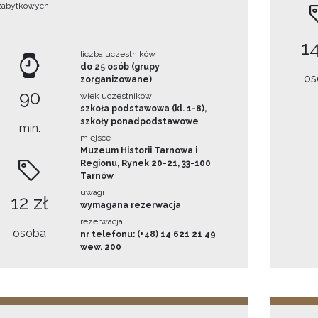
zabytkowych.
14
liczba uczestników
do 25 osób (grupy
os
zorganizowane)
90
wiek uczestników
szkoła podstawowa (kl. 1-8),
szkoły ponadpodstawowe
min.
miejsce
Muzeum Historii Tarnowa i
Regionu, Rynek 20-21, 33-100
Tarnów
uwagi
12 zł
wymagana rezerwacja
rezerwacja
osoba
nr telefonu: (+48) 14 621 21 49
wew. 200