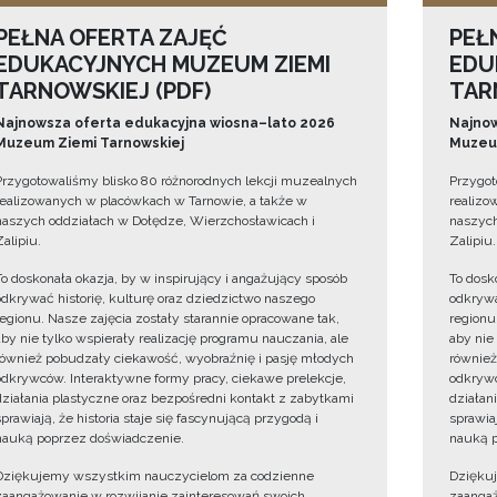
PEŁNA OFERTA ZAJĘĆ
PEŁ
EDUKACYJNYCH MUZEUM ZIEMI
EDU
TARNOWSKIEJ (PDF)
TAR
Najnowsza oferta edukacyjna wiosna–lato 2026
Najnow
Muzeum Ziemi Tarnowskiej
Muzeum
Przygotowaliśmy blisko 80 różnorodnych lekcji muzealnych
Przygot
realizowanych w placówkach w Tarnowie, a także w
realizo
naszych oddziałach w Dołędze, Wierzchosławicach i
naszych
Zalipiu.
Zalipiu.
To doskonała okazja, by w inspirujący i angażujący sposób
To dosk
odkrywać historię, kulturę oraz dziedzictwo naszego
odkrywa
regionu. Nasze zajęcia zostały starannie opracowane tak,
regionu
aby nie tylko wspierały realizację programu nauczania, ale
aby nie
również pobudzały ciekawość, wyobraźnię i pasję młodych
również
odkrywców. Interaktywne formy pracy, ciekawe prelekcje,
odkrywc
działania plastyczne oraz bezpośredni kontakt z zabytkami
działan
sprawiają, że historia staje się fascynującą przygodą i
sprawiaj
nauką poprzez doświadczenie.
nauką p
Dziękujemy wszystkim nauczycielom za codzienne
Dzięku
zaangażowanie w rozwijanie zainteresowań swoich
zaangaż