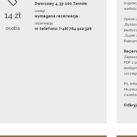
inspira
Dworcowy 4, 33-100 Tarnów
wartośc
uwagi
14 zł
wymagana rezerwacja
Opinie 
rezerwacja
„Byliśmy
osoba
nr telefonu: (+48) 784 912 326
plastyc
„Super 
Polecam
Rezerw
Zaprasz
PDF z p
dostępn
szczegó
PS. Inf
Muzeum
zwiedza
Odkryjc