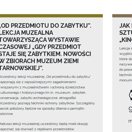
„OD PRZEDMIOTU DO ZABYTKU”.
JAK
LEKCJA MUZEALNA
SZTU
TOWARZYSZĄCA WYSTAWIE
„KI
CZASOWEJ „GDY PRZEDMIOT
Lekcja 
STAJE SIĘ ZABYTKIEM. NOWOŚCI
wyjątko
które s
W ZBIORACH MUZEUM ZIEMI
nazywan
TARNOWSKIEJ”.
do proc
technik
Uczestnicy lekcji muzealnej „Od przedmiotu do zabytku”
monume
zapoznają się z najważniejszymi zagadnieniami
związanymi z muzealnictwem i ochroną dziedzictwa
kulturowego i historycznego (m.in. muzeum, zabytek,
konserwacja, zabytki archeologiczne, etnografia).
Uczestnicy poznają techniki ochrony zabytków. Szczególny
nacisk położony będzie na sposoby dbania o pamiątki
rodzinne.
m
Podczas lekcji muzealnej uczestnicy będą mieli okazję
zapoznać się również z replikami przedmiotów