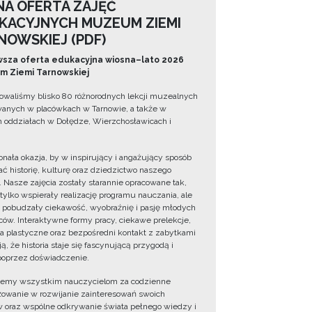
NA OFERTA ZAJĘĆ
KACYJNYCH MUZEUM ZIEMI
NOWSKIEJ (PDF)
sza oferta edukacyjna wiosna–lato 2026
 Ziemi Tarnowskiej
owaliśmy blisko 80 różnorodnych lekcji muzealnych
wanych w placówkach w Tarnowie, a także w
 oddziałach w Dołędze, Wierzchosławicach i
onała okazja, by w inspirujący i angażujący sposób
ć historię, kulturę oraz dziedzictwo naszego
. Nasze zajęcia zostały starannie opracowane tak,
 tylko wspierały realizację programu nauczania, ale
 pobudzały ciekawość, wyobraźnię i pasję młodych
ów. Interaktywne formy pracy, ciekawe prelekcje,
ia plastyczne oraz bezpośredni kontakt z zabytkami
ą, że historia staje się fascynującą przygodą i
oprzez doświadczenie.
jemy wszystkim nauczycielom za codzienne
owanie w rozwijanie zainteresowań swoich
 oraz wspólne odkrywanie świata pełnego wiedzy i