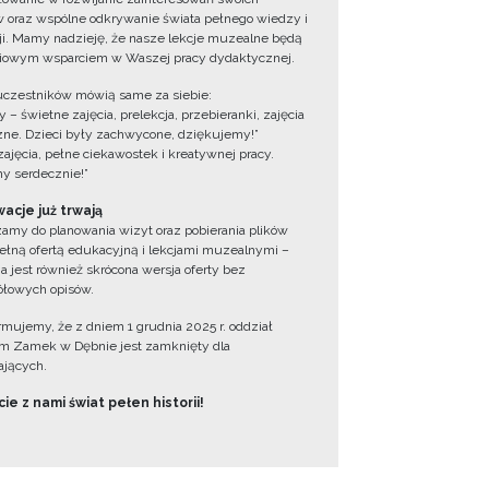
 oraz wspólne odkrywanie świata pełnego wiedzy i
cji. Mamy nadzieję, że nasze lekcje muzealne będą
iowym wsparciem w Waszej pracy dydaktycznej.
uczestników mówią same za siebie:
 – świetne zajęcia, prelekcja, przebieranki, zajęcia
zne. Dzieci były zachwycone, dziękujemy!”
zajęcia, pełne ciekawostek i kreatywnej pracy.
y serdecznie!”
acje już trwają
amy do planowania wizyt oraz pobierania plików
ełną ofertą edukacyjną i lekcjami muzealnymi –
a jest również skrócona wersja oferty bez
łowych opisów.
ormujemy, że z dniem 1 grudnia 2025 r. oddział
 Zamek w Dębnie jest zamknięty dla
jących.
ie z nami świat pełen historii!