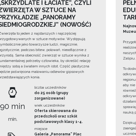
„SKRZYDLATE I ŁACIATE”, CZYLI
PEŁ
ZWIERZĘTA W SZTUCE NA
EDU
PRZYKŁADZIE „PANORAMY
TAR
SIEDMIOGRODZKIEJ” (NOWOŚĆ)
Najnow
Muzeum
Zwierzęta to jeden z najstarszych i najczęściej
przygotowywanych w sztuce motywów. Występują
Przygot
symbolicznie jako towarzysze ludzi, magicznie,
realizo
egzotycznie, podczas bitew, polowań, nieodłącznie z
naszych
przyrodą. Sama obecność zwierząt w sztuce wynika z
Zalipiu.
fundamentalnej potrzeby człowieka, by określić relację
między sobą a światem innych istot. Część plastyczna
To dosk
będzie poświęcona malowaniu odlewów gipsowych
odkrywa
przedstawiających konia.
regionu
aby nie
liczba uczestników
również
do 25 osób (grupy
odkrywc
zorganizowane)
działan
90 min
wiek uczestników
sprawiaj
Oferta skierowana do
nauką p
przedszkoli oraz szkół
min.
podstawowych klasy 1-4.
Dzięku
zaangaż
miejsce
uczniów
Galeria „Panorama” Plac