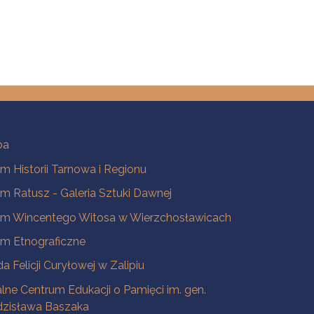
ba
 Historii Tarnowa i Regionu
 Ratusz - Galeria Sztuki Dawnej
m Wincentego Witosa w Wierzchosławicach
m Etnograficzne
a Felicji Curyłowej w Zalipiu
lne Centrum Edukacji o Pamięci im. gen.
dzisława Baszaka