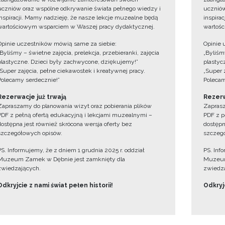
uczniów oraz wspólne odkrywanie świata pełnego wiedzy i
uczniów
inspiracji. Mamy nadzieję, że nasze lekcje muzealne będą
inspira
wartościowym wsparciem w Waszej pracy dydaktycznej.
wartośc
Opinie uczestników mówią same za siebie:
Opinie 
„Byliśmy – świetne zajęcia, prelekcja, przebieranki, zajęcia
„Byliśmy
plastyczne. Dzieci były zachwycone, dziękujemy!”
plastyc
„Super zajęcia, pełne ciekawostek i kreatywnej pracy.
„Super 
Polecamy serdecznie!”
Polecam
Rezerwacje już trwają
Rezerw
Zapraszamy do planowania wizyt oraz pobierania plików
Zaprasz
PDF z pełną ofertą edukacyjną i lekcjami muzealnymi –
PDF z p
dostępna jest również skrócona wersja oferty bez
dostępn
szczegółowych opisów.
szczegó
PS. Informujemy, że z dniem 1 grudnia 2025 r. oddział
PS. Inf
Muzeum Zamek w Dębnie jest zamknięty dla
Muzeum
zwiedzających.
zwiedza
Odkryjcie z nami świat pełen historii!
Odkryjc