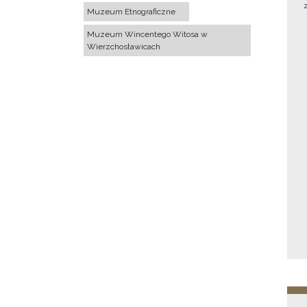
Muzeum Etnograficzne
Muzeum Wincentego Witosa w
Wierzchosławicach