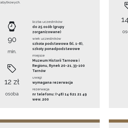
zabytkowych.
14
liczba uczestników
do 25 osób (grupy
os
zorganizowane)
90
wiek uczestników
szkoła podstawowa (kl. 1-8),
szkoły ponadpodstawowe
min.
miejsce
Muzeum Historii Tarnowa i
Regionu, Rynek 20-21, 33-100
Tarnów
uwagi
12 zł
wymagana rezerwacja
rezerwacja
osoba
nr telefonu: (+48) 14 621 21 49
wew. 200