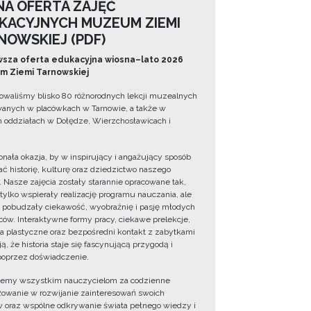
NA OFERTA ZAJĘĆ
KACYJNYCH MUZEUM ZIEMI
NOWSKIEJ (PDF)
sza oferta edukacyjna wiosna–lato 2026
 Ziemi Tarnowskiej
owaliśmy blisko 80 różnorodnych lekcji muzealnych
wanych w placówkach w Tarnowie, a także w
 oddziałach w Dołędze, Wierzchosławicach i
onała okazja, by w inspirujący i angażujący sposób
ć historię, kulturę oraz dziedzictwo naszego
. Nasze zajęcia zostały starannie opracowane tak,
 tylko wspierały realizację programu nauczania, ale
 pobudzały ciekawość, wyobraźnię i pasję młodych
ów. Interaktywne formy pracy, ciekawe prelekcje,
ia plastyczne oraz bezpośredni kontakt z zabytkami
ą, że historia staje się fascynującą przygodą i
oprzez doświadczenie.
jemy wszystkim nauczycielom za codzienne
owanie w rozwijanie zainteresowań swoich
 oraz wspólne odkrywanie świata pełnego wiedzy i