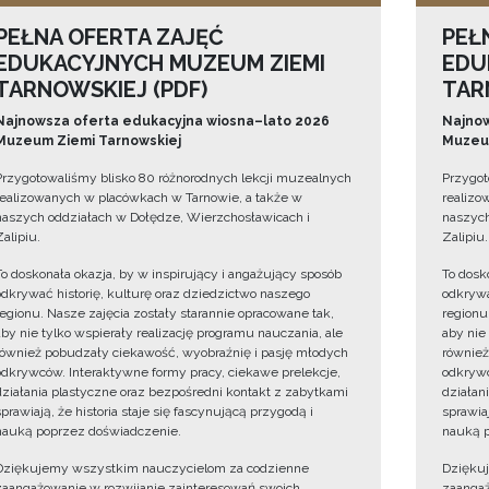
PEŁNA OFERTA ZAJĘĆ
PEŁ
EDUKACYJNYCH MUZEUM ZIEMI
EDU
TARNOWSKIEJ (PDF)
TAR
Najnowsza oferta edukacyjna wiosna–lato 2026
Najnow
Muzeum Ziemi Tarnowskiej
Muzeum
Przygotowaliśmy blisko 80 różnorodnych lekcji muzealnych
Przygot
realizowanych w placówkach w Tarnowie, a także w
realizo
naszych oddziałach w Dołędze, Wierzchosławicach i
naszych
Zalipiu.
Zalipiu.
To doskonała okazja, by w inspirujący i angażujący sposób
To dosk
odkrywać historię, kulturę oraz dziedzictwo naszego
odkrywa
regionu. Nasze zajęcia zostały starannie opracowane tak,
regionu
aby nie tylko wspierały realizację programu nauczania, ale
aby nie
również pobudzały ciekawość, wyobraźnię i pasję młodych
również
odkrywców. Interaktywne formy pracy, ciekawe prelekcje,
odkrywc
działania plastyczne oraz bezpośredni kontakt z zabytkami
działan
sprawiają, że historia staje się fascynującą przygodą i
sprawiaj
nauką poprzez doświadczenie.
nauką p
Dziękujemy wszystkim nauczycielom za codzienne
Dzięku
zaangażowanie w rozwijanie zainteresowań swoich
zaangaż