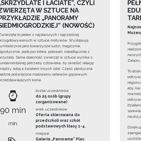
„SKRZYDLATE I ŁACIATE”, CZYLI
PEŁ
ZWIERZĘTA W SZTUCE NA
EDU
PRZYKŁADZIE „PANORAMY
TAR
SIEDMIOGRODZKIEJ” (NOWOŚĆ)
Najnow
Muzeum
Zwierzęta to jeden z najstarszych i najczęściej
przygotowywanych w sztuce motywów. Występują
Przygot
symbolicznie jako towarzysze ludzi, magicznie,
realizo
egzotycznie, podczas bitew, polowań, nieodłącznie z
naszych
przyrodą. Sama obecność zwierząt w sztuce wynika z
Zalipiu.
fundamentalnej potrzeby człowieka, by określić relację
między sobą a światem innych istot. Część plastyczna
To dosk
będzie poświęcona malowaniu odlewów gipsowych
odkrywa
przedstawiających konia.
regionu
aby nie
liczba uczestników
również
do 25 osób (grupy
odkrywc
zorganizowane)
działan
90 min
wiek uczestników
sprawiaj
Oferta skierowana do
nauką p
przedszkoli oraz szkół
min.
podstawowych klasy 1-4.
Dzięku
zaangaż
miejsce
uczniów
Galeria „Panorama” Plac