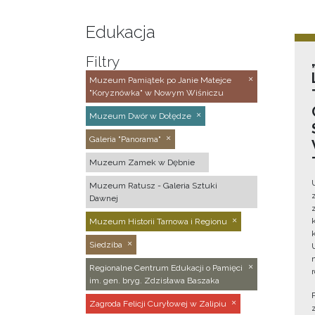
Edukacja
Filtry
Muzeum Pamiątek po Janie Matejce
"Koryznówka" w Nowym Wiśniczu
Muzeum Dwór w Dołędze
Galeria "Panorama"
Muzeum Zamek w Dębnie
Muzeum Ratusz - Galeria Sztuki
Dawnej
Muzeum Historii Tarnowa i Regionu
Siedziba
Regionalne Centrum Edukacji o Pamięci
im. gen. bryg. Zdzisława Baszaka
Zagroda Felicji Curyłowej w Zalipiu