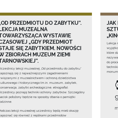
„OD PRZEDMIOTU DO ZABYTKU”.
JAK
LEKCJA MUZEALNA
SZTU
TOWARZYSZĄCA WYSTAWIE
„KI
CZASOWEJ „GDY PRZEDMIOT
Lekcja 
STAJE SIĘ ZABYTKIEM. NOWOŚCI
wyjątko
które s
W ZBIORACH MUZEUM ZIEMI
nazywan
TARNOWSKIEJ”.
do proc
technik
Uczestnicy lekcji muzealnej „Od przedmiotu do zabytku”
monume
zapoznają się z najważniejszymi zagadnieniami
związanymi z muzealnictwem i ochroną dziedzictwa
kulturowego i historycznego (m.in. muzeum, zabytek,
konserwacja, zabytki archeologiczne, etnografia).
Uczestnicy poznają techniki ochrony zabytków. Szczególny
nacisk położony będzie na sposoby dbania o pamiątki
rodzinne.
m
Podczas lekcji muzealnej uczestnicy będą mieli okazję
zapoznać się również z replikami przedmiotów