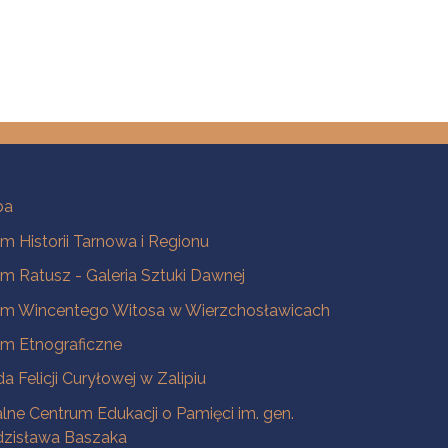
ba
 Historii Tarnowa i Regionu
 Ratusz - Galeria Sztuki Dawnej
m Wincentego Witosa w Wierzchosławicach
m Etnograficzne
a Felicji Curyłowej w Zalipiu
lne Centrum Edukacji o Pamięci im. gen.
dzisława Baszaka