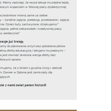
cji. Mamy nadzieję, że nasze lekcje muzealne będą
iowym wsparciem w Waszej pracy dydaktycznej.
uczestników mówią same za siebie:
 – świetne zajęcia, prelekcja, przebieranki, zajęcia
zne. Dzieci były zachwycone, dziękujemy!”
zajęcia, pełne ciekawostek i kreatywnej pracy.
y serdecznie!”
acje już trwają
amy do planowania wizyt oraz pobierania plików
ełną ofertą edukacyjną i lekcjami muzealnymi –
a jest również skrócona wersja oferty bez
łowych opisów.
ormujemy, że z dniem 1 grudnia 2025 r. oddział
 Zamek w Dębnie jest zamknięty dla
jących.
ie z nami świat pełen historii!