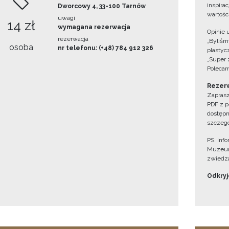
inspira
Dworcowy 4, 33-100 Tarnów
wartośc
uwagi
14 zł
wymagana rezerwacja
Opinie 
rezerwacja
„Byliśmy
osoba
nr telefonu: (+48) 784 912 326
plastyc
„Super 
Polecam
Rezerw
Zaprasz
PDF z p
dostępn
szczegó
PS. Inf
Muzeum
zwiedza
Odkryjc