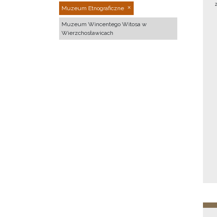
Muzeum Etnograficzne
Muzeum Wincentego Witosa w
Wierzchosławicach