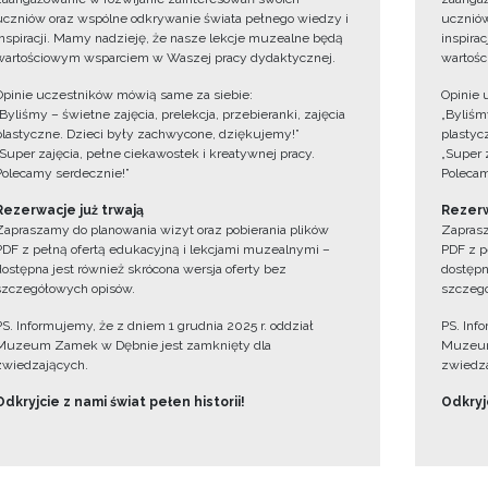
uczniów oraz wspólne odkrywanie świata pełnego wiedzy i
uczniów
inspiracji. Mamy nadzieję, że nasze lekcje muzealne będą
inspira
wartościowym wsparciem w Waszej pracy dydaktycznej.
wartośc
Opinie uczestników mówią same za siebie:
Opinie 
„Byliśmy – świetne zajęcia, prelekcja, przebieranki, zajęcia
„Byliśmy
plastyczne. Dzieci były zachwycone, dziękujemy!”
plastyc
„Super zajęcia, pełne ciekawostek i kreatywnej pracy.
„Super 
Polecamy serdecznie!”
Polecam
Rezerwacje już trwają
Rezerw
Zapraszamy do planowania wizyt oraz pobierania plików
Zaprasz
PDF z pełną ofertą edukacyjną i lekcjami muzealnymi –
PDF z p
dostępna jest również skrócona wersja oferty bez
dostępn
szczegółowych opisów.
szczegó
PS. Informujemy, że z dniem 1 grudnia 2025 r. oddział
PS. Inf
Muzeum Zamek w Dębnie jest zamknięty dla
Muzeum
zwiedzających.
zwiedza
Odkryjcie z nami świat pełen historii!
Odkryjc