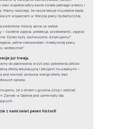
 oraz wspólne odkrywanie świata pełnego wiedzy i
cji. Mamy nadzieję, że nasze lekcje muzealne będą
iowym wsparciem w Waszej pracy dydaktycznej.
uczestników mówią same za siebie:
 – świetne zajęcia, prelekcja, przebieranki, zajęcia
zne. Dzieci były zachwycone, dziękujemy!”
zajęcia, pełne ciekawostek i kreatywnej pracy.
y serdecznie!”
acje już trwają
amy do planowania wizyt oraz pobierania plików
ełną ofertą edukacyjną i lekcjami muzealnymi –
a jest również skrócona wersja oferty bez
łowych opisów.
ormujemy, że z dniem 1 grudnia 2025 r. oddział
 Zamek w Dębnie jest zamknięty dla
jących.
ie z nami świat pełen historii!