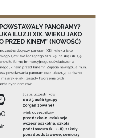
 POWSTAWAŁY PANORAMY?
KA ILUZJI XIX. WIEKU JAKO
NO PRZED KINEM” (NOWOŚĆ)
muzealna dotyczy panoram XIX. wieku jako
wego zjawiska łączącego sztukę, naukę i iluzję,
tanowiło formę immersyjnego doświadczenia
ego „kinem przed kinem”. Zajęcia nawiązują m.in.
esu powstawania panoram oraz ukazują zarówno
i malarskie jak i zasady tworzenia tych
ntalnych obrazów.
liczba uczestników
do 25 osób (grupy
zorganizowane)
90
wiek uczestników
przedszkole, edukacja
wczesnoszkolna, szkoła
in.
podstawowa (kl. 4-8), szkoły
ponadpodstawowe, seniorzy