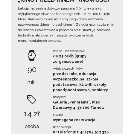
Lekcja muzealna dotyczy panoram XIX. wieku jako
wyjątkowego zjawiska łączącego sztukę, naukę i iluzję,
które stanowiło formę immersyjnego doświadczenia
nazywanego „kinem przed kinem”. Zajęcia nawiązują m.in.
do procesu powstawania panoram oraz ukazują zarówno
techniki malarskie jak i zasady tworzenia tych
monumentalnych obrazów.
liczba uczestników
do 25 osób (grupy
zorganizowane)
90
wiek uczestników
przedszkole, edukacja
wczesnoszkolna, szkoła
min.
podstawowa (kl. 4-8), szkoły
ponadpodstawowe, seniorzy
miejsce
Galeria „Panorama”, Plac
Dworcowy 4, 33-100 Tarnów
14 zł
uwagi
wymagana rezerwacja
osoba
rezerwacja
nr telefonu: (+48) 784 912 326