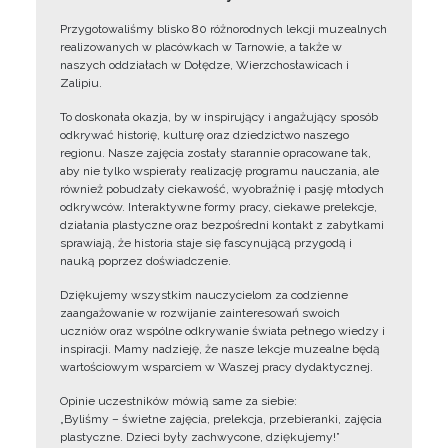
Przygotowaliśmy blisko 80 różnorodnych lekcji muzealnych
realizowanych w placówkach w Tarnowie, a także w
naszych oddziałach w Dołędze, Wierzchosławicach i
Zalipiu.
To doskonała okazja, by w inspirujący i angażujący sposób
odkrywać historię, kulturę oraz dziedzictwo naszego
regionu. Nasze zajęcia zostały starannie opracowane tak,
aby nie tylko wspierały realizację programu nauczania, ale
również pobudzały ciekawość, wyobraźnię i pasję młodych
odkrywców. Interaktywne formy pracy, ciekawe prelekcje,
działania plastyczne oraz bezpośredni kontakt z zabytkami
sprawiają, że historia staje się fascynującą przygodą i
nauką poprzez doświadczenie.
Dziękujemy wszystkim nauczycielom za codzienne
zaangażowanie w rozwijanie zainteresowań swoich
uczniów oraz wspólne odkrywanie świata pełnego wiedzy i
inspiracji. Mamy nadzieję, że nasze lekcje muzealne będą
wartościowym wsparciem w Waszej pracy dydaktycznej.
Opinie uczestników mówią same za siebie:
„Byliśmy – świetne zajęcia, prelekcja, przebieranki, zajęcia
plastyczne. Dzieci były zachwycone, dziękujemy!”