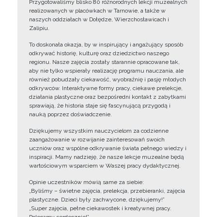
Przygotowaliśmy blisko 80 różnorodnych lekcji muzealnych
realizowanych w placówkach w Tarnowie, a także w
naszych oddziałach w Dołędze, Wierzchosławicach i
Zalipiu.
To doskonała okazja, by w inspirujący i angażujący sposób
odkrywać historię, kulturę oraz dziedzictwo naszego
regionu. Nasze zajęcia zostały starannie opracowane tak,
aby nie tylko wspierały realizację programu nauczania, ale
również pobudzały ciekawość, wyobraźnię i pasję młodych
odkrywców. Interaktywne formy pracy, ciekawe prelekcje,
działania plastyczne oraz bezpośredni kontakt z zabytkami
sprawiają, że historia staje się fascynującą przygodą i
nauką poprzez doświadczenie.
Dziękujemy wszystkim nauczycielom za codzienne
zaangażowanie w rozwijanie zainteresowań swoich
uczniów oraz wspólne odkrywanie świata pełnego wiedzy i
inspiracji. Mamy nadzieję, że nasze lekcje muzealne będą
wartościowym wsparciem w Waszej pracy dydaktycznej.
Opinie uczestników mówią same za siebie:
„Byliśmy – świetne zajęcia, prelekcja, przebieranki, zajęcia
plastyczne. Dzieci były zachwycone, dziękujemy!”
„Super zajęcia, pełne ciekawostek i kreatywnej pracy.