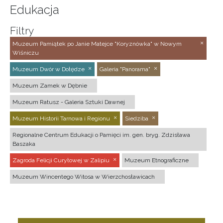
Edukacja
Filtry
Muzeum Pamiątek po Janie Matejce "Koryznówka" w Nowym
Wiśniczu
Muzeum Dwór w Dołędze
Galeria "Panorama"
Muzeum Zamek w Dębnie
Muzeum Ratusz - Galeria Sztuki Dawnej
Muzeum Historii Tarnowa i Regionu
Siedziba
Regionalne Centrum Edukacji o Pamięci im. gen. bryg. Zdzisława
Baszaka
Zagroda Felicji Curyłowej w Zalipiu
Muzeum Etnograficzne
Muzeum Wincentego Witosa w Wierzchosławicach