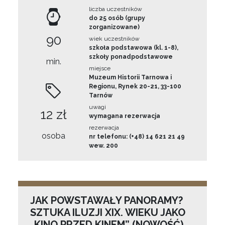
liczba uczestników
do 25 osób (grupy
zorganizowane)
90
wiek uczestników
szkoła podstawowa (kl. 1-8),
szkoły ponadpodstawowe
min.
miejsce
Muzeum Historii Tarnowa i
Regionu, Rynek 20-21, 33-100
Tarnów
uwagi
12 zł
wymagana rezerwacja
rezerwacja
osoba
nr telefonu: (+48) 14 621 21 49
wew. 200
JAK POWSTAWAŁY PANORAMY?
SZTUKA ILUZJI XIX. WIEKU JAKO
„KINO PRZED KINEM” (NOWOŚĆ)