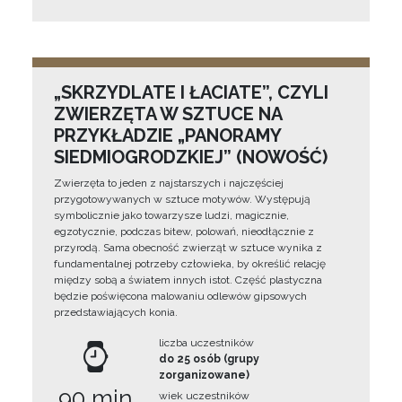
„SKRZYDLATE I ŁACIATE”, CZYLI
ZWIERZĘTA W SZTUCE NA
PRZYKŁADZIE „PANORAMY
SIEDMIOGRODZKIEJ” (NOWOŚĆ)
Zwierzęta to jeden z najstarszych i najczęściej
przygotowywanych w sztuce motywów. Występują
symbolicznie jako towarzysze ludzi, magicznie,
egzotycznie, podczas bitew, polowań, nieodłącznie z
przyrodą. Sama obecność zwierząt w sztuce wynika z
fundamentalnej potrzeby człowieka, by określić relację
między sobą a światem innych istot. Część plastyczna
będzie poświęcona malowaniu odlewów gipsowych
przedstawiających konia.
liczba uczestników
do 25 osób (grupy
zorganizowane)
90 min
wiek uczestników