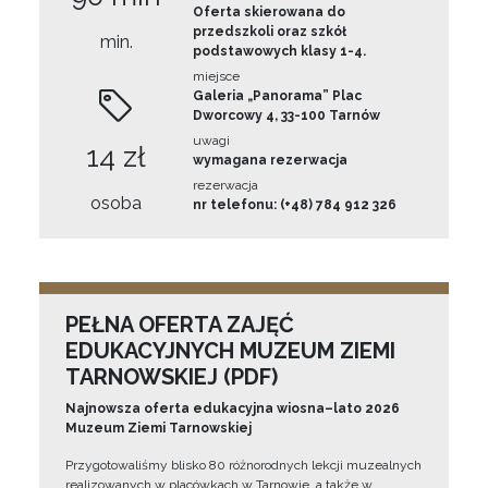
Oferta skierowana do
przedszkoli oraz szkół
min.
podstawowych klasy 1-4.
miejsce
Galeria „Panorama” Plac
Dworcowy 4, 33-100 Tarnów
uwagi
14 zł
wymagana rezerwacja
rezerwacja
osoba
nr telefonu: (+48) 784 912 326
PEŁNA OFERTA ZAJĘĆ
EDUKACYJNYCH MUZEUM ZIEMI
TARNOWSKIEJ (PDF)
Najnowsza oferta edukacyjna wiosna–lato 2026
Muzeum Ziemi Tarnowskiej
Przygotowaliśmy blisko 80 różnorodnych lekcji muzealnych
realizowanych w placówkach w Tarnowie, a także w