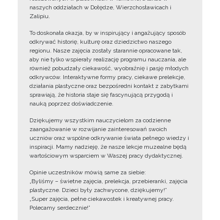
naszych oddziałach w Dołędze, Wierzchosławicach i
Zalipiu.
To doskonała okazja, by w inspirujący i angażujący sposób
odkrywać historię, kulturę oraz dziedzictwo naszego
regionu. Nasze zajęcia zostały starannie opracowane tak,
aby nie tylko wspierały realizację programu nauczania, ale
również pobudzały ciekawość, wyobraźnię i pasję młodych
odkrywców. Interaktywne formy pracy, ciekawe prelekcje,
działania plastyczne oraz bezpośredni kontakt z zabytkami
sprawiają, że historia staje się fascynującą przygodą i
nauką poprzez doświadczenie.
Dziękujemy wszystkim nauczycielom za codzienne
zaangażowanie w rozwijanie zainteresowań swoich
uczniów oraz wspólne odkrywanie świata pełnego wiedzy i
inspiracji. Mamy nadzieję, że nasze lekcje muzealne będą
wartościowym wsparciem w Waszej pracy dydaktycznej.
Opinie uczestników mówią same za siebie:
„Byliśmy – świetne zajęcia, prelekcja, przebieranki, zajęcia
plastyczne. Dzieci były zachwycone, dziękujemy!”
„Super zajęcia, pełne ciekawostek i kreatywnej pracy.
Polecamy serdecznie!”