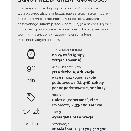
Lekcja muzealna dotyczy panoram XIX. wieku jako
wyjątkowego zjawiska łączącego sztukę, naukę i iluzję,
które stanowiło formę immersyjnego doświadczenia
nazywanego „kinem przed kinem”. Zajęcia nawiązują m.in.
do procesu powstawania panoram oraz ukazują zarówno
techniki malarskie jak i zasady tworzenia tych
monumentalnych obrazów.
liczba uczestników
do 25 osób (grupy
zorganizowane)
90
wiek uczestników
przedszkole, edukacja
wczesnoszkolna, szkoła
min.
podstawowa (kl. 4-8), szkoły
ponadpodstawowe, seniorzy
miejsce
Galeria „Panorama”, Plac
Dworcowy 4, 33-100 Tarnów
14 zł
uwagi
wymagana rezerwacja
osoba
rezerwacja
nr telefonu: (+48) 784 912 326