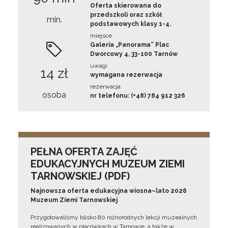
Oferta skierowana do
przedszkoli oraz szkół
min.
podstawowych klasy 1-4.
miejsce
Galeria „Panorama” Plac
Dworcowy 4, 33-100 Tarnów
uwagi
14 zł
wymagana rezerwacja
rezerwacja
osoba
nr telefonu: (+48) 784 912 326
PEŁNA OFERTA ZAJĘĆ
EDUKACYJNYCH MUZEUM ZIEMI
TARNOWSKIEJ (PDF)
Najnowsza oferta edukacyjna wiosna–lato 2026
Muzeum Ziemi Tarnowskiej
Przygotowaliśmy blisko 80 różnorodnych lekcji muzealnych
realizowanych w placówkach w Tarnowie, a także w