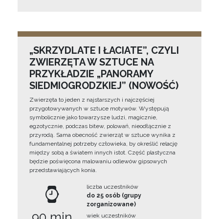
„SKRZYDLATE I ŁACIATE”, CZYLI
ZWIERZĘTA W SZTUCE NA
PRZYKŁADZIE „PANORAMY
SIEDMIOGRODZKIEJ” (NOWOŚĆ)
Zwierzęta to jeden z najstarszych i najczęściej
przygotowywanych w sztuce motywów. Występują
symbolicznie jako towarzysze ludzi, magicznie,
egzotycznie, podczas bitew, polowań, nieodłącznie z
przyrodą. Sama obecność zwierząt w sztuce wynika z
fundamentalnej potrzeby człowieka, by określić relację
między sobą a światem innych istot. Część plastyczna
będzie poświęcona malowaniu odlewów gipsowych
przedstawiających konia.
liczba uczestników
do 25 osób (grupy
zorganizowane)
90 min
wiek uczestników