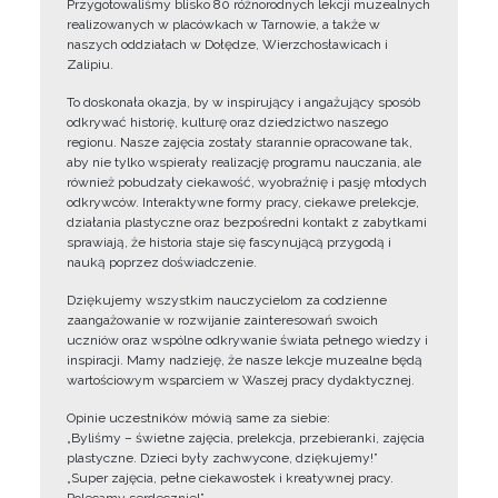
Przygotowaliśmy blisko 80 różnorodnych lekcji muzealnych
realizowanych w placówkach w Tarnowie, a także w
naszych oddziałach w Dołędze, Wierzchosławicach i
Zalipiu.
To doskonała okazja, by w inspirujący i angażujący sposób
odkrywać historię, kulturę oraz dziedzictwo naszego
regionu. Nasze zajęcia zostały starannie opracowane tak,
aby nie tylko wspierały realizację programu nauczania, ale
również pobudzały ciekawość, wyobraźnię i pasję młodych
odkrywców. Interaktywne formy pracy, ciekawe prelekcje,
działania plastyczne oraz bezpośredni kontakt z zabytkami
sprawiają, że historia staje się fascynującą przygodą i
nauką poprzez doświadczenie.
Dziękujemy wszystkim nauczycielom za codzienne
zaangażowanie w rozwijanie zainteresowań swoich
uczniów oraz wspólne odkrywanie świata pełnego wiedzy i
inspiracji. Mamy nadzieję, że nasze lekcje muzealne będą
wartościowym wsparciem w Waszej pracy dydaktycznej.
Opinie uczestników mówią same za siebie:
„Byliśmy – świetne zajęcia, prelekcja, przebieranki, zajęcia
plastyczne. Dzieci były zachwycone, dziękujemy!”
„Super zajęcia, pełne ciekawostek i kreatywnej pracy.