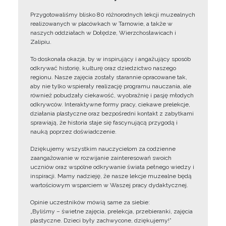
Przygotowaliśmy blisko 80 różnorodnych lekcji muzealnych
realizowanych w placówkach w Tarnowie, a także w
naszych oddziałach w Dołędze, Wierzchosławicach i
Zalipiu.
To doskonała okazja, by w inspirujący i angażujący sposób
odkrywać historię, kulturę oraz dziedzictwo naszego
regionu. Nasze zajęcia zostały starannie opracowane tak,
aby nie tylko wspierały realizację programu nauczania, ale
również pobudzały ciekawość, wyobraźnię i pasję młodych
odkrywców. Interaktywne formy pracy, ciekawe prelekcje,
działania plastyczne oraz bezpośredni kontakt z zabytkami
sprawiają, że historia staje się fascynującą przygodą i
nauką poprzez doświadczenie.
Dziękujemy wszystkim nauczycielom za codzienne
zaangażowanie w rozwijanie zainteresowań swoich
uczniów oraz wspólne odkrywanie świata pełnego wiedzy i
inspiracji. Mamy nadzieję, że nasze lekcje muzealne będą
wartościowym wsparciem w Waszej pracy dydaktycznej.
Opinie uczestników mówią same za siebie:
„Byliśmy – świetne zajęcia, prelekcja, przebieranki, zajęcia
plastyczne. Dzieci były zachwycone, dziękujemy!”