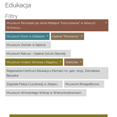
Edukacja
Filtry
Muzeum Pamiątek po Janie Matejce "Koryznówka" w Nowym
Wiśniczu
Muzeum Dwór w Dołędze
Galeria "Panorama"
Muzeum Zamek w Dębnie
Muzeum Ratusz - Galeria Sztuki Dawnej
Muzeum Historii Tarnowa i Regionu
Siedziba
Regionalne Centrum Edukacji o Pamięci im. gen. bryg. Zdzisława
Baszaka
Zagroda Felicji Curyłowej w Zalipiu
Muzeum Etnograficzne
Muzeum Wincentego Witosa w Wierzchosławicach