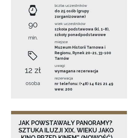
liczba uczestników
do 25 osób (grupy
zorganizowane)
90
wiek uczestników
szkoła podstawowa (kl. 1-8),
szkoły ponadpodstawowe
min.
miejsce
Muzeum Historii Tarnowa i
Regionu, Rynek 20-21, 33-100
Tarnów
uwagi
12 zł
wymagana rezerwacja
rezerwacja
osoba
nr telefonu: (+48) 14 621 21 49
wew. 200
JAK POWSTAWAŁY PANORAMY?
SZTUKA ILUZJI XIX. WIEKU JAKO
„KINO PRZED KINEM” (NOWOŚĆ)