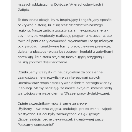
naszych oddziałach w Dołędze, Wierzchosławicach i
Zalipiu.
To doskonała okazja, by w inspirujący i angażujący sposób
odkrywać historię, kulturę oraz dziedzictwo naszego
regionu. Nasze zajęcia zostały starannie opracowane tak,
aby nie tylko wspierały realizację programu nauczania, ale
również pobudzały ciekawość, wyobraźnię i pasję młodych
odkrywców. Interaktywne formy pracy, ciekawe prelekcje,
działania plastyczne oraz bezpośredni kontakt z zabytkami
sprawiają, że historia staje się fascynującą przygodą i
nauką poprzez doświadczenie.
Dziękujemy wszystkim nauczycielom za codzienne
zaangażowanie w rozwijanie zainteresowań swoich
uczniów oraz wspólne odkrywanie świata pełnego wiedzy i
inspiracji. Mamy nadzieję, że nasze lekcje muzealne będą
wartościowym wsparciem w Waszej pracy dydaktycznej.
Opinie uczestników mówią same za siebie:
„Byliśmy – świetne zajęcia, prelekcja, przebieranki, zajęcia
plastyczne. Dzieci były zachwycone, dziękujemy!”
„Super zajęcia, pełne ciekawostek i kreatywnej pracy.
Polecamy serdecznie!”