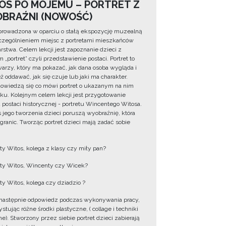
OS PO MOJEMU – PORTRET Z
BRAŹNI (NOWOŚĆ)
prowadzona w oparciu o stałą ekspozycję muzealną
zególnieniem miejsc z portretami mieszkańców
rstwa. Celem lekcji jest zapoznanie dzieci z
 „portret” czyli przedstawienie postaci. Portret to
warzy, który ma pokazać, jak dana osoba wygląda i
ż oddawać, jak się czuje lub jaki ma charakter.
dowiedzą się co mówi portret o ukazanym na nim
ku. Kolejnym celem lekcji jest przygotowanie
u postaci historycznej - portretu Wincentego Witosa.
 jego tworzenia dzieci poruszą wyobraźnię, która
 granic. Tworząc portret dzieci mają zadać sobie
y Witos, kolega z klasy czy miły pan?
y Witos, Wincenty czy Wicek?
y Witos, kolega czy dziadzio ?
następnie odpowiedz podczas wykonywania pracy,
tując różne środki plastyczne, ( collage i techniki
e). Stworzony przez siebie portret dzieci zabierają