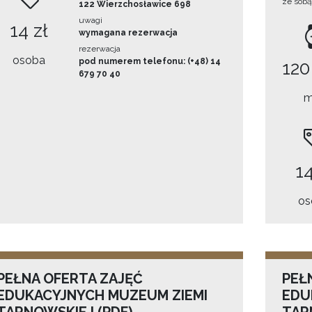
ze sobą
122 Wierzchosławice 698
uwagi
14 zł
wymagana rezerwacja
rezerwacja
osoba
pod numerem telefonu: (+48) 14
120
679 70 40
m
14
os
PEŁNA OFERTA ZAJĘĆ
PEŁ
EDUKACYJNYCH MUZEUM ZIEMI
EDU