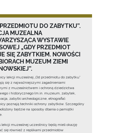
 PRZEDMIOTU DO ZABYTKU”.
CJA MUZEALNA
ARZYSZĄCA WYSTAWIE
SOWEJ „GDY PRZEDMIOT
JE SIĘ ZABYTKIEM. NOWOŚCI
BIORACH MUZEUM ZIEMI
NOWSKIEJ”.
icy lekcji muzealnej „Od przedmiotu do zabytku”
ją się z najważniejszymi zagadnieniami
ymi z muzealnictwem i ochroną dziedzictwa
wego i historycznego (m.in. muzeum, zabytek,
cja, zabytki archeologiczne, etnografia).
icy poznają techniki ochrony zabytków. Szczególny
położony będzie na sposoby dbania o pamiątki
e.
 lekcji muzealnej uczestnicy będą mieli okazję
ć się również z replikami przedmiotów