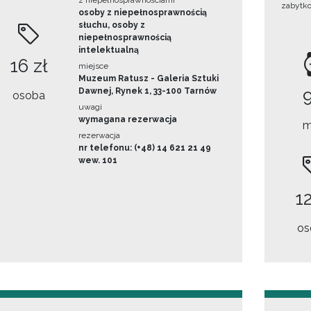
z niepełnosprawnościami
zabytk
osoby z niepełnosprawnością
słuchu, osoby z
niepełnosprawnością
intelektualną
16 zł
miejsce
Muzeum Ratusz - Galeria Sztuki
Dawnej, Rynek 1, 33-100 Tarnów
osoba
uwagi
wymagana rezerwacja
m
rezerwacja
nr telefonu: (+48) 14 621 21 49
wew. 101
12
os