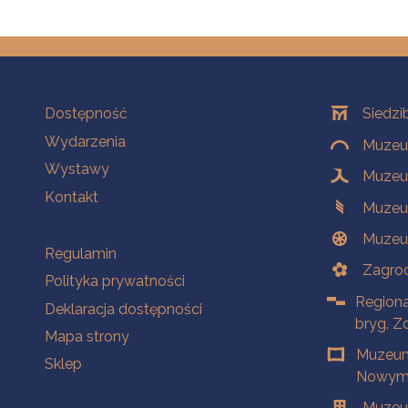
Na skróty
Oddziały
Dostępność
Siedzi
Wydarzenia
Muzeum
Wystawy
Muzeum
Kontakt
Muzeu
Muzeu
Na skróty
Regulamin
Zagrod
Polityka prywatności
Regiona
Deklaracja dostępności
bryg. Z
Mapa strony
Muzeum
Sklep
Nowym 
Muzeu