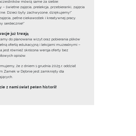
uczestników mówią same za siebie:
 – świetne zajęcia, prelekcja, przebieranki, zajęcia
zne. Dzieci były zachwycone, dziękujemy!”
zajęcia, pełne ciekawostek i kreatywnej pracy.
y serdecznie!”
acje już trwają
amy do planowania wizyt oraz pobierania plików
ełną ofertą edukacyjną i lekcjami muzealnymi –
a jest również skrócona wersja oferty bez
łowych opisów.
ormujemy, że z dniem 1 grudnia 2025 r. oddział
 Zamek w Dębnie jest zamknięty dla
jących.
ie z nami świat pełen historii!