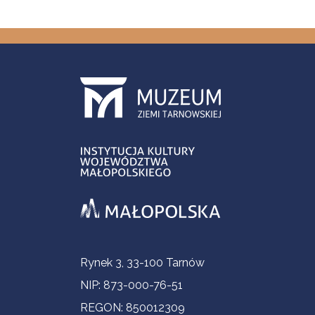
Informacje kontaktowe
Rynek 3, 33-100 Tarnów
NIP: 873-000-76-51
REGON: 850012309