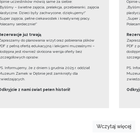
Opinie uczestników mówią same za siebie:
Opinie 
„Byliśmy – świetne zajęcia, prelekcja, przebieranki, zajęcia
„Byliśmy
plastyczne. Dzieci były zachwycone, dziękujemy!”
plastyc
„Super zajęcia, pełne ciekawostek i kreatywnej pracy.
„Super 
Polecamy serdecznie!”
Polecam
Rezerwacje już trwają
Rezerw
Zapraszamy do planowania wizyt oraz pobierania plików
Zaprasz
PDF z pełną ofertą edukacyjną i lekcjami muzealnymi –
PDF z p
dostępna jest również skrócona wersja oferty bez
dostępn
szczegółowych opisów.
szczegó
PS. Informujemy, że z dniem 1 grudnia 2025 r. oddział
PS. Inf
Muzeum Zamek w Dębnie jest zamknięty dla
Muzeum
zwiedzających.
zwiedza
Odkryjcie z nami świat pełen historii!
Odkryjc
Wczytaj więcej