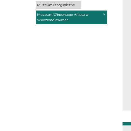
Muzeum Etnograficzne
Muzeum Wincentego Witosa w
Wierzchosławicach