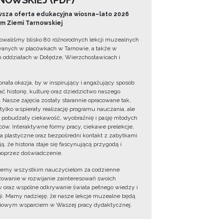
NOWSKIEJ (PDF)
sza oferta edukacyjna wiosna–lato 2026
 Ziemi Tarnowskiej
owaliśmy blisko 80 różnorodnych lekcji muzealnych
wanych w placówkach w Tarnowie, a także w
 oddziałach w Dołędze, Wierzchosławicach i
onała okazja, by w inspirujący i angażujący sposób
ć historię, kulturę oraz dziedzictwo naszego
. Nasze zajęcia zostały starannie opracowane tak,
 tylko wspierały realizację programu nauczania, ale
 pobudzały ciekawość, wyobraźnię i pasję młodych
ów. Interaktywne formy pracy, ciekawe prelekcje,
ia plastyczne oraz bezpośredni kontakt z zabytkami
ą, że historia staje się fascynującą przygodą i
oprzez doświadczenie.
jemy wszystkim nauczycielom za codzienne
owanie w rozwijanie zainteresowań swoich
 oraz wspólne odkrywanie świata pełnego wiedzy i
cji. Mamy nadzieję, że nasze lekcje muzealne będą
iowym wsparciem w Waszej pracy dydaktycznej.