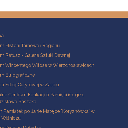
ba
 Historii Tarnowa i Regionu
 Ratusz - Galeria Sztuki Dawnej
m Wincentego Witosa w Wierzchosławicach
m Etnograficzne
a Felicji Curyłowej w Zalipiu
lne Centrum Edukacji o Pamięci im. gen.
dzisława Baszaka
 Pamiątek po Janie Matejce "Koryznówka" w
Wiśniczu
m Dwór w Dołędze