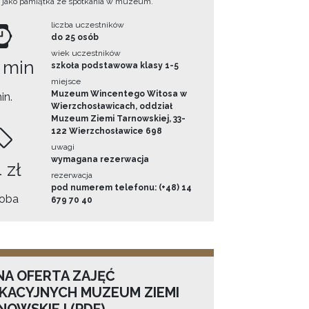
 jako pamiątka ze spotkania w muzeum.
liczba uczestników
do 25 osób
wiek uczestników
 min
szkoła podstawowa klasy 1-5
miejsce
Muzeum Wincentego Witosa w
in.
Wierzchosławicach, oddział
Muzeum Ziemi Tarnowskiej, 33-
122 Wierzchosławice 698
uwagi
wymagana rezerwacja
 zł
rezerwacja
pod numerem telefonu: (+48) 14
oba
679 70 40
NA OFERTA ZAJĘĆ
KACYJNYCH MUZEUM ZIEMI