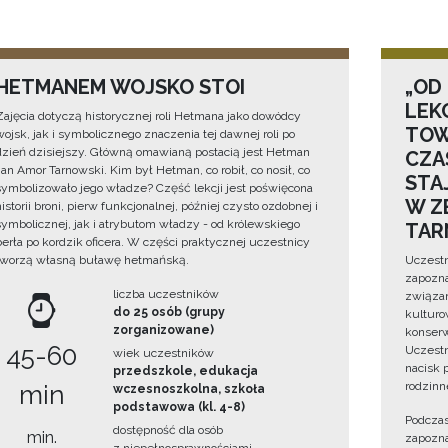
HETMANEM WOJSKO STOI
„OD
LEK
Zajęcia dotyczą historycznej roli Hetmana jako dowódcy
TOW
wojsk, jak i symbolicznego znaczenia tej dawnej roli po
dzień dzisiejszy. Główną omawianą postacią jest Hetman
CZA
Jan Amor Tarnowski. Kim był Hetman, co robił, co nosił, co
STA
symbolizowało jego władze? Część lekcji jest poświęcona
W Z
historii broni, pierw funkcjonalnej, później czysto ozdobnej i
symbolicznej, jak i atrybutom władzy - od królewskiego
TAR
berła po kordzik oficera. W części praktycznej uczestnicy
tworzą własną buławę hetmańską.
Uczestn
zapozna
liczba uczestników
związan
do 25 osób (grupy
kulturo
zorganizowane)
konserwa
45-60
Uczestn
wiek uczestników
nacisk 
przedszkole, edukacja
rodzinn
min
wczesnoszkolna, szkoła
podstawowa (kl. 4-8)
Podczas
dostępność dla osób
min.
zapozna