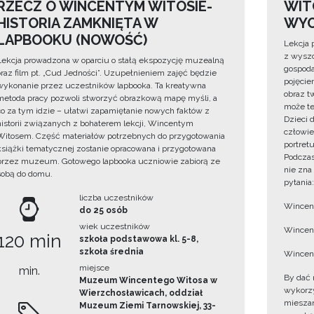
RZECZ O WINCENTYM WITOSIE-
WIT
HISTORIA ZAMKNIĘTA W
WYO
LAPBOOKU (NOWOŚĆ)
Lekcja 
z wyszc
Lekcja prowadzona w oparciu o stałą ekspozycję muzealną
gospoda
oraz film pt. „Cud Jedności”. Uzupełnieniem zajęć będzie
pojęciem
wykonanie przez uczestników lapbooka. Ta kreatywna
obraz t
metoda pracy pozwoli stworzyć obrazkową mapę myśli, a
może te
co za tym idzie – ułatwi zapamiętanie nowych faktów z
Dzieci 
historii związanych z bohaterem lekcji, Wincentym
człowie
Witosem. Część materiałów potrzebnych do przygotowania
portret
książki tematycznej zostanie opracowana i przygotowana
Podczas
przez muzeum. Gotowego lapbooka uczniowie zabiorą ze
nie zna
sobą do domu.
pytania:
liczba uczestników
Wincent
do 25 osób
wiek uczestników
Wincent
120 min
szkoła podstawowa kl. 5-8,
szkoła średnia
Wincent
miejsce
min.
By dać 
Muzeum Wincentego Witosa w
wykorzys
Wierzchosławicach, oddział
mieszan
Muzeum Ziemi Tarnowskiej, 33-