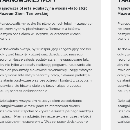
TARNOWSKIEJ (PDF)
TAR
Najnowsza oferta edukacyjna wiosna–lato 2026
Najnow
Muzeum Ziemi Tarnowskiej
Muzeum
Przygotowaliśmy blisko 80 różnorodnych lekcji muzealnych
Przygot
realizowanych w placówkach w Tarnowie, a także w
realizo
naszych oddziałach w Dołędze, Wierzchosławicach i
naszych
Zalipiu.
Zalipiu.
To doskonała okazja, by w inspirujący i angażujący sposób
To dosk
odkrywać historię, kulturę oraz dziedzictwo naszego
odkrywa
regionu. Nasze zajęcia zostały starannie opracowane tak,
regionu
aby nie tylko wspierały realizację programu nauczania, ale
aby nie
również pobudzały ciekawość, wyobraźnię i pasję młodych
również
odkrywców. Interaktywne formy pracy, ciekawe prelekcje,
odkrywc
działania plastyczne oraz bezpośredni kontakt z zabytkami
działan
sprawiają, że historia staje się fascynującą przygodą i
sprawiaj
nauką poprzez doświadczenie.
nauką p
Dziękujemy wszystkim nauczycielom za codzienne
Dzięku
zaangażowanie w rozwijanie zainteresowań swoich
zaangaż
uczniów oraz wspólne odkrywanie świata pełnego wiedzy i
uczniów
inspiracji. Mamy nadzieję, że nasze lekcje muzealne będą
inspira
wartościowym wsparciem w Waszej pracy dydaktycznej.
wartośc