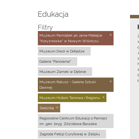
Edukacja
Filtry
Muzeum Pamiątek po Janie Matejce
"Koryznówka" w Nowym Wiśniczu
Muzeum Dwór w Dołędze
Galeria "Panorama"
Muzeum Zamek w Dębnie
Muzeum Ratusz - Galeria Sztuki
Dawnej
Muzeum Historii Tarnowa i Regionu
Siedziba
Regionalne Centrum Edukacji o Pamięci
im. gen. bryg. Zdzisława Baszaka
Zagroda Felicji Curyłowej w Zalipiu