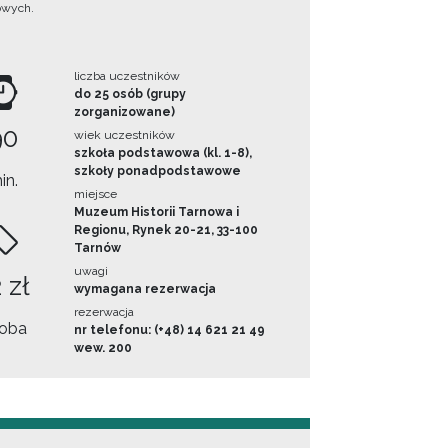
owych.
liczba uczestników
do 25 osób (grupy
zorganizowane)
90
wiek uczestników
szkoła podstawowa (kl. 1-8),
szkoły ponadpodstawowe
in.
miejsce
Muzeum Historii Tarnowa i
Regionu, Rynek 20-21, 33-100
Tarnów
uwagi
 zł
wymagana rezerwacja
rezerwacja
oba
nr telefonu: (+48) 14 621 21 49
wew. 200