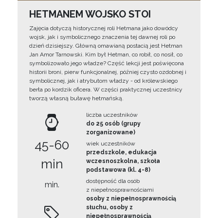
HETMANEM WOJSKO STOI
Zajęcia dotyczą historycznej roli Hetmana jako dowódcy
wojsk, jak i symbolicznego znaczenia tej dawnej roli po
dzień dzisiejszy. Główną omawianą postacią jest Hetman
Jan Amor Tarnowski. Kim był Hetman, co robił, co nosił, co
symbolizowało jego władze? Część lekcji jest poświęcona
historii broni, pierw funkcjonalnej, później czysto ozdobnej i
symbolicznej, jak i atrybutom władzy - od królewskiego
berła po kordzik oficera. W części praktycznej uczestnicy
tworzą własną buławę hetmańską.
liczba uczestników
do 25 osób (grupy
zorganizowane)
45-60
wiek uczestników
przedszkole, edukacja
min
wczesnoszkolna, szkoła
podstawowa (kl. 4-8)
dostępność dla osób
min.
z niepełnosprawnościami
osoby z niepełnosprawnością
słuchu, osoby z
niepełnosprawnością