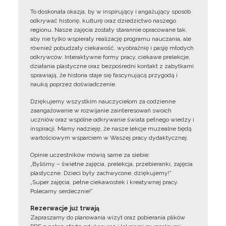
To doskonała okazja, by w inspirujący i angażujący sposób
odkrywać historię, kulturę oraz dziedzictwo naszego
regionu. Nasze zajęcia zostały starannie opracowane tak,
aby nie tylko wspierały realizację programu nauczania, ale
również pobudzały ciekawość, wyobraźnię i pasję młodych
odkrywców. Interaktywne formy pracy, ciekawe prelekcje,
działania plastyczne oraz bezpośredni kontakt z zabytkami
sprawiają, że historia staje się fascynującą przygodą i
nauką poprzez doświadczenie.
Dziękujemy wszystkim nauczycielom za codzienne
zaangażowanie w rozwijanie zainteresowań swoich
uczniów oraz wspólne odkrywanie świata pełnego wiedzy i
inspiracji. Mamy nadzieję, że nasze lekcje muzealne będą
wartościowym wsparciem w Waszej pracy dydaktycznej.
Opinie uczestników mówią same za siebie:
„Byliśmy – świetne zajęcia, prelekcja, przebieranki, zajęcia
plastyczne. Dzieci były zachwycone, dziękujemy!”
„Super zajęcia, pełne ciekawostek i kreatywnej pracy.
Polecamy serdecznie!”
Rezerwacje już trwają
Zapraszamy do planowania wizyt oraz pobierania plików