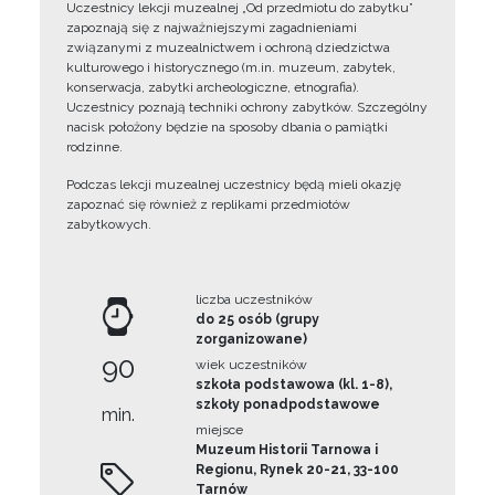
Uczestnicy lekcji muzealnej „Od przedmiotu do zabytku”
zapoznają się z najważniejszymi zagadnieniami
związanymi z muzealnictwem i ochroną dziedzictwa
kulturowego i historycznego (m.in. muzeum, zabytek,
konserwacja, zabytki archeologiczne, etnografia).
Uczestnicy poznają techniki ochrony zabytków. Szczególny
nacisk położony będzie na sposoby dbania o pamiątki
rodzinne.
Podczas lekcji muzealnej uczestnicy będą mieli okazję
zapoznać się również z replikami przedmiotów
zabytkowych.
liczba uczestników
do 25 osób (grupy
zorganizowane)
90
wiek uczestników
szkoła podstawowa (kl. 1-8),
szkoły ponadpodstawowe
min.
miejsce
Muzeum Historii Tarnowa i
Regionu, Rynek 20-21, 33-100
Tarnów