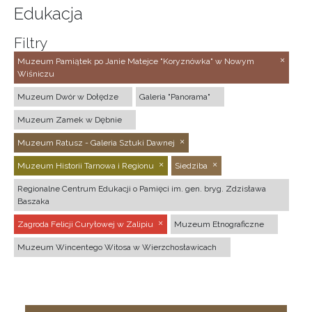
Edukacja
Filtry
Muzeum Pamiątek po Janie Matejce "Koryznówka" w Nowym
Wiśniczu
Muzeum Dwór w Dołędze
Galeria "Panorama"
Muzeum Zamek w Dębnie
Muzeum Ratusz - Galeria Sztuki Dawnej
Muzeum Historii Tarnowa i Regionu
Siedziba
Regionalne Centrum Edukacji o Pamięci im. gen. bryg. Zdzisława
Baszaka
Zagroda Felicji Curyłowej w Zalipiu
Muzeum Etnograficzne
Muzeum Wincentego Witosa w Wierzchosławicach