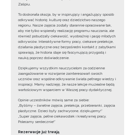
Zalipiu.
To doskonała okazja, by w inspirujący i angażujący sposób
odkrywać historię, kulturę oraz dziedzictwo naszego
regionu. Nasze zajęcia zostały starannie opracowane tak,
aby nie tylko wspierały realizację programu nauczania, ale
również pobudzały ciekawość, wyobraźnię i pasję młodych
odkrywców. Interaktywne formy pracy, ciekawe prelekcje,
działania plastyczne oraz bezpośredni kontakt z zabytkami
sprawiają, że historia staje się fascynującą przygodą i
nauką poprzez doświadczenie.
Dziękujemy wszystkim nauczycielom za codzienne
zaangażowanie w rozwijanie zainteresowań swoich
uczniów oraz wspólne odkrywanie świata pełnego wiedzy i
inspiracji. Mamy nadzieję, że nasze lekcje muzealne będą
wartościowym wsparciem w Waszej pracy dydaktycznej.
Opinie uczestników mówią same za siebie:
„Byliśmy – świetne zajęcia, prelekcja, przebieranki, zajęcia
plastyczne. Dzieci były zachwycone, dziękujemy!”
„Super zajęcia, pełne ciekawostek i kreatywnej pracy.
Polecamy serdecznie!”
Rezerwacje już trwają