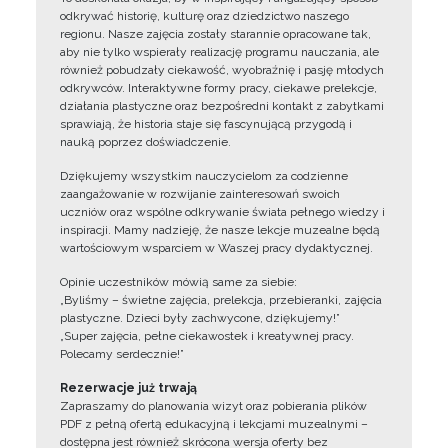
odkrywać historię, kulturę oraz dziedzictwo naszego
regionu. Nasze zajęcia zostały starannie opracowane tak,
aby nie tylko wspierały realizację programu nauczania, ale
również pobudzały ciekawość, wyobraźnię i pasję młodych
odkrywców. Interaktywne formy pracy, ciekawe prelekcje,
działania plastyczne oraz bezpośredni kontakt z zabytkami
sprawiają, że historia staje się fascynującą przygodą i
nauką poprzez doświadczenie.
Dziękujemy wszystkim nauczycielom za codzienne
zaangażowanie w rozwijanie zainteresowań swoich
uczniów oraz wspólne odkrywanie świata pełnego wiedzy i
inspiracji. Mamy nadzieję, że nasze lekcje muzealne będą
wartościowym wsparciem w Waszej pracy dydaktycznej.
Opinie uczestników mówią same za siebie:
„Byliśmy – świetne zajęcia, prelekcja, przebieranki, zajęcia
plastyczne. Dzieci były zachwycone, dziękujemy!”
„Super zajęcia, pełne ciekawostek i kreatywnej pracy.
Polecamy serdecznie!”
Rezerwacje już trwają
Zapraszamy do planowania wizyt oraz pobierania plików
PDF z pełną ofertą edukacyjną i lekcjami muzealnymi –
dostępna jest również skrócona wersja oferty bez