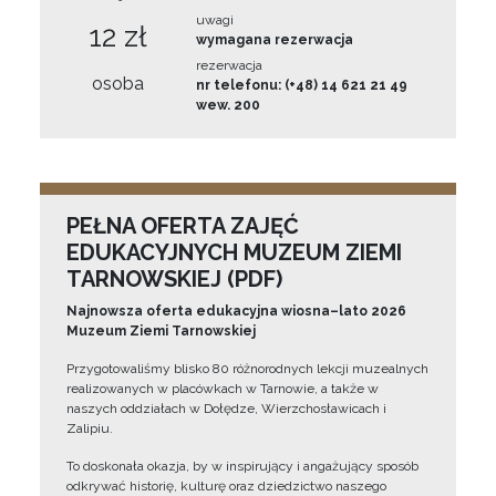
uwagi
12 zł
wymagana rezerwacja
rezerwacja
osoba
nr telefonu: (+48) 14 621 21 49
wew. 200
PEŁNA OFERTA ZAJĘĆ
EDUKACYJNYCH MUZEUM ZIEMI
TARNOWSKIEJ (PDF)
Najnowsza oferta edukacyjna wiosna–lato 2026
Muzeum Ziemi Tarnowskiej
Przygotowaliśmy blisko 80 różnorodnych lekcji muzealnych
realizowanych w placówkach w Tarnowie, a także w
naszych oddziałach w Dołędze, Wierzchosławicach i
Zalipiu.
To doskonała okazja, by w inspirujący i angażujący sposób
odkrywać historię, kulturę oraz dziedzictwo naszego