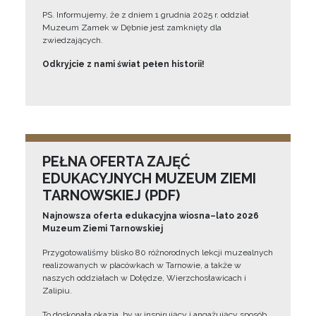
PS. Informujemy, że z dniem 1 grudnia 2025 r. oddział
Muzeum Zamek w Dębnie jest zamknięty dla
zwiedzających.
Odkryjcie z nami świat pełen historii!
PEŁNA OFERTA ZAJĘĆ
EDUKACYJNYCH MUZEUM ZIEMI
TARNOWSKIEJ (PDF)
Najnowsza oferta edukacyjna wiosna–lato 2026
Muzeum Ziemi Tarnowskiej
Przygotowaliśmy blisko 80 różnorodnych lekcji muzealnych
realizowanych w placówkach w Tarnowie, a także w
naszych oddziałach w Dołędze, Wierzchosławicach i
Zalipiu.
To doskonała okazja, by w inspirujący i angażujący sposób