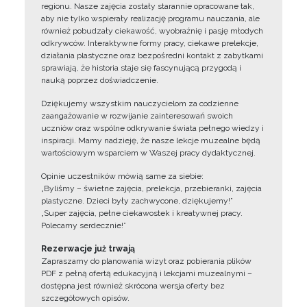
regionu. Nasze zajęcia zostały starannie opracowane tak,
aby nie tylko wspierały realizację programu nauczania, ale
również pobudzały ciekawość, wyobraźnię i pasję młodych
odkrywców. Interaktywne formy pracy, ciekawe prelekcje,
działania plastyczne oraz bezpośredni kontakt z zabytkami
sprawiają, że historia staje się fascynującą przygodą i
nauką poprzez doświadczenie.
Dziękujemy wszystkim nauczycielom za codzienne
zaangażowanie w rozwijanie zainteresowań swoich
uczniów oraz wspólne odkrywanie świata pełnego wiedzy i
inspiracji. Mamy nadzieję, że nasze lekcje muzealne będą
wartościowym wsparciem w Waszej pracy dydaktycznej.
Opinie uczestników mówią same za siebie:
„Byliśmy – świetne zajęcia, prelekcja, przebieranki, zajęcia
plastyczne. Dzieci były zachwycone, dziękujemy!”
„Super zajęcia, pełne ciekawostek i kreatywnej pracy.
Polecamy serdecznie!”
Rezerwacje już trwają
Zapraszamy do planowania wizyt oraz pobierania plików
PDF z pełną ofertą edukacyjną i lekcjami muzealnymi –
dostępna jest również skrócona wersja oferty bez
szczegółowych opisów.