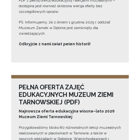
PDF z pełną ofertą edukacyjną i lekcjami muzealnymi –
dostępna jest również skrócona wersja oferty bez
szczegółowych opisów.
PS. Informujemy, że z dniem 1 grudnia 2025 r. oddział
Muzeum Zamek w Dębnie jest zamknięty dla
zwiedzających.
Odkryjcie z nami świat pełen historii!
PEŁNA OFERTA ZAJĘĆ
EDUKACYJNYCH MUZEUM ZIEMI
TARNOWSKIEJ (PDF)
Najnowsza oferta edukacyjna wiosna–lato 2026
Muzeum Ziemi Tarnowskiej
Przygotowaliśmy blisko 80 różnorodnych lekcji muzealnych
realizowanych w placówkach w Tarnowie, a także w
naszych oddziałach w Dołędze, Wierzchosławicach i