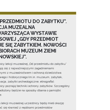
 PRZEDMIOTU DO ZABYTKU”.
CJA MUZEALNA
ARZYSZĄCA WYSTAWIE
SOWEJ „GDY PRZEDMIOT
JE SIĘ ZABYTKIEM. NOWOŚCI
BIORACH MUZEUM ZIEMI
NOWSKIEJ”.
icy lekcji muzealnej „Od przedmiotu do zabytku”
ją się z najważniejszymi zagadnieniami
ymi z muzealnictwem i ochroną dziedzictwa
wego i historycznego (m.in. muzeum, zabytek,
cja, zabytki archeologiczne, etnografia).
icy poznają techniki ochrony zabytków. Szczególny
położony będzie na sposoby dbania o pamiątki
e.
 lekcji muzealnej uczestnicy będą mieli okazję
ć się również z replikami przedmiotów