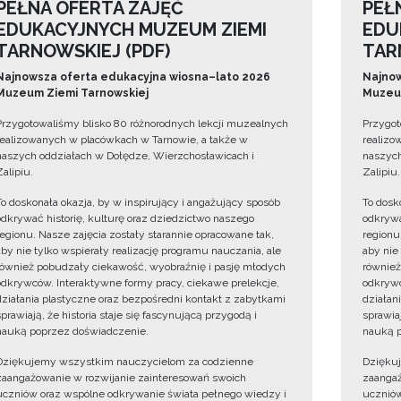
PEŁNA OFERTA ZAJĘĆ
PEŁ
EDUKACYJNYCH MUZEUM ZIEMI
EDU
TARNOWSKIEJ (PDF)
TAR
Najnowsza oferta edukacyjna wiosna–lato 2026
Najnow
Muzeum Ziemi Tarnowskiej
Muzeum
Przygotowaliśmy blisko 80 różnorodnych lekcji muzealnych
Przygot
realizowanych w placówkach w Tarnowie, a także w
realizo
naszych oddziałach w Dołędze, Wierzchosławicach i
naszych
Zalipiu.
Zalipiu.
To doskonała okazja, by w inspirujący i angażujący sposób
To dosk
odkrywać historię, kulturę oraz dziedzictwo naszego
odkrywa
regionu. Nasze zajęcia zostały starannie opracowane tak,
regionu
aby nie tylko wspierały realizację programu nauczania, ale
aby nie
również pobudzały ciekawość, wyobraźnię i pasję młodych
również
odkrywców. Interaktywne formy pracy, ciekawe prelekcje,
odkrywc
działania plastyczne oraz bezpośredni kontakt z zabytkami
działan
sprawiają, że historia staje się fascynującą przygodą i
sprawiaj
nauką poprzez doświadczenie.
nauką p
Dziękujemy wszystkim nauczycielom za codzienne
Dzięku
zaangażowanie w rozwijanie zainteresowań swoich
zaangaż
uczniów oraz wspólne odkrywanie świata pełnego wiedzy i
uczniów