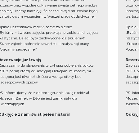
uczniów oraz wspólne odkrywanie świata pełnego wiedzy i
uczniów
inspiracji. Mamy nadzieję, że nasze lekcje muzealne będą
inspira
wartościowym wsparciem w Waszej pracy dydaktycznej.
wartośc
Opinie uczestników mówią same za siebie:
Opinie 
„Byliśmy – świetne zajęcia, prelekcja, przebieranki, zajęcia
„Byliśmy
plastyczne. Dzieci były zachwycone, dziękujemy!”
plastyc
„Super zajęcia, pełne ciekawostek i kreatywnej pracy.
„Super 
Polecamy serdecznie!”
Polecam
Rezerwacje już trwają
Rezerw
Zapraszamy do planowania wizyt oraz pobierania plików
Zaprasz
PDF z pełną ofertą edukacyjną i lekcjami muzealnymi –
PDF z p
dostępna jest również skrócona wersja oferty bez
dostępn
szczegółowych opisów.
szczegó
PS. Informujemy, że z dniem 1 grudnia 2025 r. oddział
PS. Inf
Muzeum Zamek w Dębnie jest zamknięty dla
Muzeum
zwiedzających.
zwiedza
Odkryjcie z nami świat pełen historii!
Odkryjc