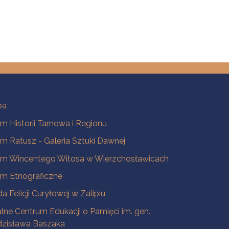
ba
 Historii Tarnowa i Regionu
 Ratusz - Galeria Sztuki Dawnej
m Wincentego Witosa w Wierzchosławicach
m Etnograficzne
a Felicji Curyłowej w Zalipiu
lne Centrum Edukacji o Pamięci im. gen.
dzisława Baszaka