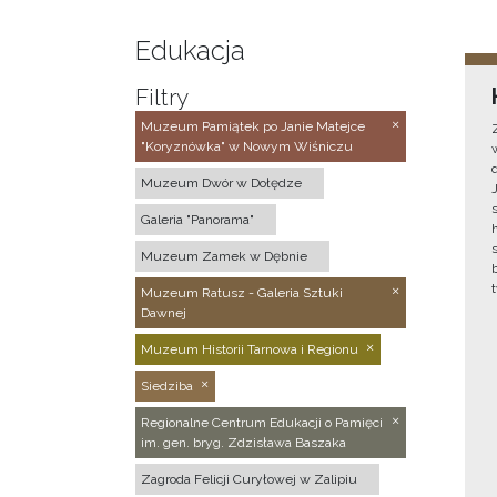
Edukacja
Filtry
Muzeum Pamiątek po Janie Matejce
"Koryznówka" w Nowym Wiśniczu
Muzeum Dwór w Dołędze
Galeria "Panorama"
Muzeum Zamek w Dębnie
Muzeum Ratusz - Galeria Sztuki
Dawnej
Muzeum Historii Tarnowa i Regionu
Siedziba
Regionalne Centrum Edukacji o Pamięci
im. gen. bryg. Zdzisława Baszaka
Zagroda Felicji Curyłowej w Zalipiu