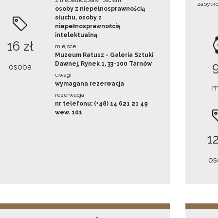
z niepełnosprawnościami
zabytk
osoby z niepełnosprawnością
słuchu, osoby z
niepełnosprawnością
intelektualną
16 zł
miejsce
Muzeum Ratusz - Galeria Sztuki
Dawnej, Rynek 1, 33-100 Tarnów
osoba
uwagi
wymagana rezerwacja
m
rezerwacja
nr telefonu: (+48) 14 621 21 49
wew. 101
12
os