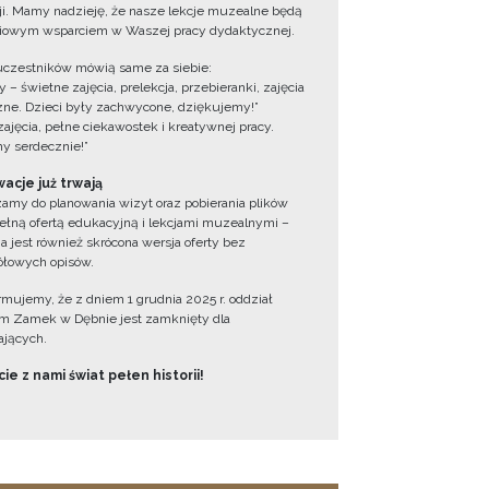
cji. Mamy nadzieję, że nasze lekcje muzealne będą
iowym wsparciem w Waszej pracy dydaktycznej.
uczestników mówią same za siebie:
 – świetne zajęcia, prelekcja, przebieranki, zajęcia
zne. Dzieci były zachwycone, dziękujemy!”
zajęcia, pełne ciekawostek i kreatywnej pracy.
y serdecznie!”
acje już trwają
amy do planowania wizyt oraz pobierania plików
ełną ofertą edukacyjną i lekcjami muzealnymi –
a jest również skrócona wersja oferty bez
łowych opisów.
ormujemy, że z dniem 1 grudnia 2025 r. oddział
 Zamek w Dębnie jest zamknięty dla
jących.
ie z nami świat pełen historii!