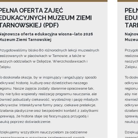
PEŁNA OFERTA ZAJĘĆ
PEŁ
EDUKACYJNYCH MUZEUM ZIEMI
EDU
TARNOWSKIEJ (PDF)
TAR
Najnowsza oferta edukacyjna wiosna–lato 2026
Najnow
Muzeum Ziemi Tarnowskiej
Muzeum
Przygotowaliśmy blisko 80 różnorodnych lekcji muzealnych
Przygot
realizowanych w placówkach w Tarnowie, a także w
realizo
naszych oddziałach w Dołędze, Wierzchosławicach i
naszych
Zalipiu.
Zalipiu.
To doskonała okazja, by w inspirujący i angażujący sposób
To dosk
odkrywać historię, kulturę oraz dziedzictwo naszego
odkrywa
regionu. Nasze zajęcia zostały starannie opracowane tak,
regionu
aby nie tylko wspierały realizację programu nauczania, ale
aby nie
również pobudzały ciekawość, wyobraźnię i pasję młodych
również
odkrywców. Interaktywne formy pracy, ciekawe prelekcje,
odkrywc
działania plastyczne oraz bezpośredni kontakt z zabytkami
działan
sprawiają, że historia staje się fascynującą przygodą i
sprawiaj
nauką poprzez doświadczenie.
nauką p
Dziękujemy wszystkim nauczycielom za codzienne
Dzięku
zaangażowanie w rozwijanie zainteresowań swoich
zaangaż