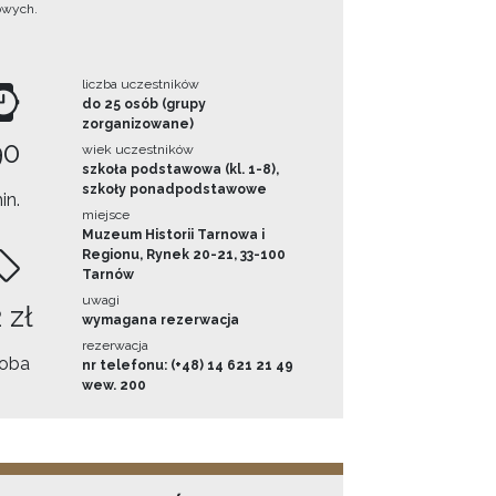
owych.
liczba uczestników
do 25 osób (grupy
zorganizowane)
90
wiek uczestników
szkoła podstawowa (kl. 1-8),
szkoły ponadpodstawowe
in.
miejsce
Muzeum Historii Tarnowa i
Regionu, Rynek 20-21, 33-100
Tarnów
uwagi
 zł
wymagana rezerwacja
rezerwacja
oba
nr telefonu: (+48) 14 621 21 49
wew. 200