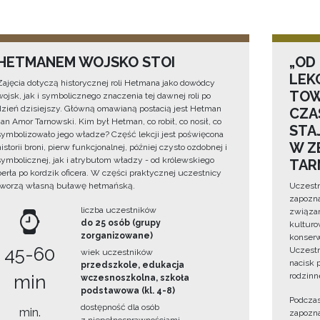
HETMANEM WOJSKO STOI
„OD
LEK
Zajęcia dotyczą historycznej roli Hetmana jako dowódcy
TOW
wojsk, jak i symbolicznego znaczenia tej dawnej roli po
dzień dzisiejszy. Główną omawianą postacią jest Hetman
CZA
Jan Amor Tarnowski. Kim był Hetman, co robił, co nosił, co
STA
symbolizowało jego władze? Część lekcji jest poświęcona
W Z
historii broni, pierw funkcjonalnej, później czysto ozdobnej i
symbolicznej, jak i atrybutom władzy - od królewskiego
TAR
berła po kordzik oficera. W części praktycznej uczestnicy
tworzą własną buławę hetmańską.
Uczestn
zapozna
liczba uczestników
związan
do 25 osób (grupy
kulturo
zorganizowane)
konserwa
45-60
Uczestn
wiek uczestników
nacisk 
przedszkole, edukacja
rodzinn
min
wczesnoszkolna, szkoła
podstawowa (kl. 4-8)
Podczas
dostępność dla osób
min.
zapozna