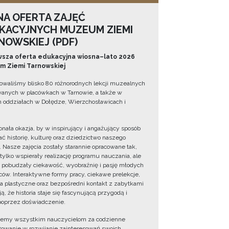
NA OFERTA ZAJĘĆ
KACYJNYCH MUZEUM ZIEMI
NOWSKIEJ (PDF)
sza oferta edukacyjna wiosna–lato 2026
 Ziemi Tarnowskiej
owaliśmy blisko 80 różnorodnych lekcji muzealnych
wanych w placówkach w Tarnowie, a także w
 oddziałach w Dołędze, Wierzchosławicach i
onała okazja, by w inspirujący i angażujący sposób
ć historię, kulturę oraz dziedzictwo naszego
. Nasze zajęcia zostały starannie opracowane tak,
 tylko wspierały realizację programu nauczania, ale
 pobudzały ciekawość, wyobraźnię i pasję młodych
ów. Interaktywne formy pracy, ciekawe prelekcje,
ia plastyczne oraz bezpośredni kontakt z zabytkami
ą, że historia staje się fascynującą przygodą i
oprzez doświadczenie.
jemy wszystkim nauczycielom za codzienne
owanie w rozwijanie zainteresowań swoich