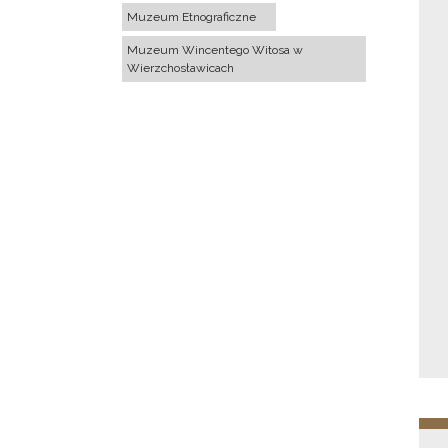
Muzeum Etnograficzne
Muzeum Wincentego Witosa w
Wierzchosławicach