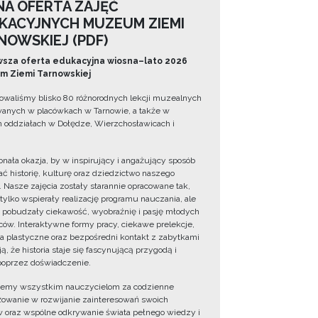
NA OFERTA ZAJĘĆ
KACYJNYCH MUZEUM ZIEMI
NOWSKIEJ (PDF)
sza oferta edukacyjna wiosna–lato 2026
 Ziemi Tarnowskiej
owaliśmy blisko 80 różnorodnych lekcji muzealnych
wanych w placówkach w Tarnowie, a także w
 oddziałach w Dołędze, Wierzchosławicach i
onała okazja, by w inspirujący i angażujący sposób
ć historię, kulturę oraz dziedzictwo naszego
. Nasze zajęcia zostały starannie opracowane tak,
 tylko wspierały realizację programu nauczania, ale
 pobudzały ciekawość, wyobraźnię i pasję młodych
ów. Interaktywne formy pracy, ciekawe prelekcje,
ia plastyczne oraz bezpośredni kontakt z zabytkami
ą, że historia staje się fascynującą przygodą i
oprzez doświadczenie.
jemy wszystkim nauczycielom za codzienne
owanie w rozwijanie zainteresowań swoich
 oraz wspólne odkrywanie świata pełnego wiedzy i