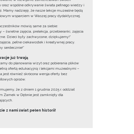
 oraz wspólne odkrywanie świata pełnego wiedzy i
cji. Mamy nadzieję, że nasze lekcje muzealne będą
iowym wsparciem w Waszej pracy dydaktycznej.
uczestników mówią same za siebie:
 – świetne zajęcia, prelekcja, przebieranki, zajęcia
zne. Dzieci były zachwycone, dziękujemy!”
zajęcia, pełne ciekawostek i kreatywnej pracy.
y serdecznie!”
acje już trwają
amy do planowania wizyt oraz pobierania plików
ełną ofertą edukacyjną i lekcjami muzealnymi –
a jest również skrócona wersja oferty bez
łowych opisów.
ormujemy, że z dniem 1 grudnia 2025 r. oddział
 Zamek w Dębnie jest zamknięty dla
jących.
ie z nami świat pełen historii!