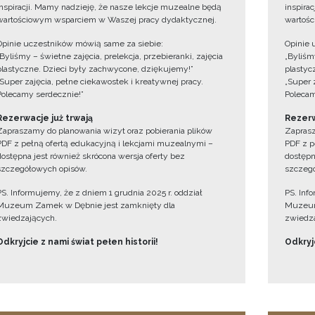
inspiracji. Mamy nadzieję, że nasze lekcje muzealne będą
inspira
wartościowym wsparciem w Waszej pracy dydaktycznej.
wartośc
Opinie uczestników mówią same za siebie:
Opinie 
„Byliśmy – świetne zajęcia, prelekcja, przebieranki, zajęcia
„Byliśmy
plastyczne. Dzieci były zachwycone, dziękujemy!”
plastyc
„Super zajęcia, pełne ciekawostek i kreatywnej pracy.
„Super 
Polecamy serdecznie!”
Polecam
Rezerwacje już trwają
Rezerw
Zapraszamy do planowania wizyt oraz pobierania plików
Zaprasz
PDF z pełną ofertą edukacyjną i lekcjami muzealnymi –
PDF z p
dostępna jest również skrócona wersja oferty bez
dostępn
szczegółowych opisów.
szczegó
PS. Informujemy, że z dniem 1 grudnia 2025 r. oddział
PS. Inf
Muzeum Zamek w Dębnie jest zamknięty dla
Muzeum
zwiedzających.
zwiedza
Odkryjcie z nami świat pełen historii!
Odkryjc