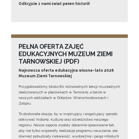
Odkryjcie z nami świat pełen historii!
PEŁNA OFERTA ZAJĘĆ
EDUKACYJNYCH MUZEUM ZIEMI
TARNOWSKIEJ (PDF)
Najnowsza oferta edukacyjna wiosna–lato 2026
Muzeum Ziemi Tarnowskiej
Przygotowaliśmy blisko 80 różnorodnych lekcji muzealnych
realizowanych w placówkach w Tarnowie, a także w
naszych oddziałach w Dołędze, Wierzchosławicach i
Zalipiu.
To doskonała okazja, by w inspirujący i angażujący sposób
odkrywać historię, kulturę oraz dziedzictwo naszego
regionu. Nasze zajęcia zostały starannie opracowane tak,
aby nie tylko wspierały realizację programu nauczania, ale
również pobudzały ciekawość, wyobraźnię i pasję młodych