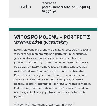
rezerwacja
osoba
pod numerem telefonu: (+48) 14
679 70 40
WITOS PO MOJEMU – PORTRET Z
WYOBRAŹNI (NOWOŚĆ)
Lekcja prowadzona w oparciu o stałą ekspozycję muzealną
z wyszczególnieniem miejsc z portretami mieszkańców
gospodarstwa. Celem lekcji jest zapoznanie dzieci z
pojęciem „portret” czyli przedstawienie postaci. Portret to
obraz twarzy, który ma pokazać, jak dana osoba wygląda i
może też oddawać, jak się czuje lub jaki ma charakter.
Dzieci dowiedzą się co mówi portret o ukazanym na nim
człowieku. Kolejnym celem lekcji jest przygotowanie
portretu postaci historycznej - portretu Wincentego Witosa.
Podczas jego tworzenia dzieci poruszą wyobraźnię, która
nie zna granic. Tworząc portret dzieci mają zadać sobie
pytania:
Wincenty Witos, kolega z klasy czy miły pan?