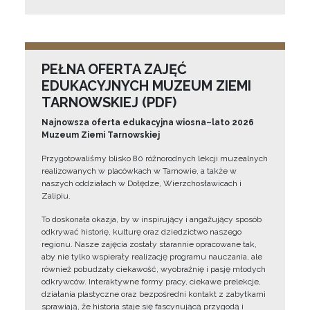
PEŁNA OFERTA ZAJĘĆ
EDUKACYJNYCH MUZEUM ZIEMI
TARNOWSKIEJ (PDF)
Najnowsza oferta edukacyjna wiosna–lato 2026
Muzeum Ziemi Tarnowskiej
Przygotowaliśmy blisko 80 różnorodnych lekcji muzealnych
realizowanych w placówkach w Tarnowie, a także w
naszych oddziałach w Dołędze, Wierzchosławicach i
Zalipiu.
To doskonała okazja, by w inspirujący i angażujący sposób
odkrywać historię, kulturę oraz dziedzictwo naszego
regionu. Nasze zajęcia zostały starannie opracowane tak,
aby nie tylko wspierały realizację programu nauczania, ale
również pobudzały ciekawość, wyobraźnię i pasję młodych
odkrywców. Interaktywne formy pracy, ciekawe prelekcje,
działania plastyczne oraz bezpośredni kontakt z zabytkami
sprawiają, że historia staje się fascynującą przygodą i