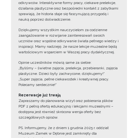
odkrywców. Interaktywne formy pracy, ciekawe prelekcje,
działania plastyczne oraz bezpośredni kontakt z zabytkami
sprawiają, że historia staje się fascynującą przygodą i
nauką poprzez doświadczenie.
Dziękujemy wszystkim nauczycielom za codzienne
zaangażowanie w rozwijanie zainteresowań swoich
uczniów oraz wspólne odkrywanie świata pełnego wiedzy i
inspiracji. Mamy nadzieję, że nasze lekcje muzealne będą
wartościowym wsparciem w Waszej pracy dydaktycznej.
Opinie uczestników mówią same za siebie:
„Byliśmy – świetne zajęcia, prelekcja, przebieranki, zajęcia
plastyczne. Dzieci były zachwycone, dziękujemy!”
„Super zajęcia, pełne ciekawostek i kreatywnej pracy.
Polecamy serdecznie!”
Rezerwacje już trwają
Zapraszamy do planowania wizyt oraz pobierania plików
PDF z pełną ofertą edukacyjną i lekcjami muzealnymi –
dostępna jest również skrócona wersja oferty bez
szczegółowych opisów.
PS. Informujemy, że z dniem 1 grudnia 2025 r. oddział
Muzeum Zamek w Dębnie jest zamknięty dla