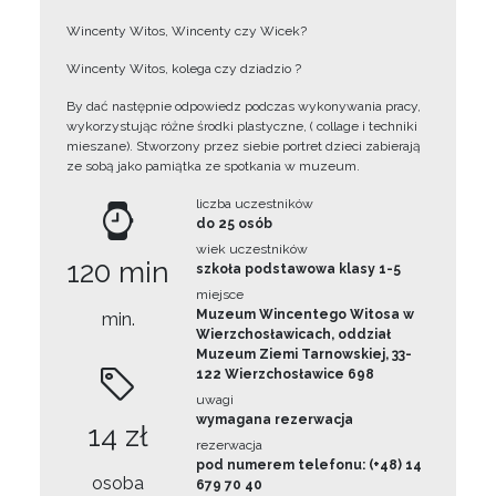
Wincenty Witos, Wincenty czy Wicek?
Wincenty Witos, kolega czy dziadzio ?
By dać następnie odpowiedz podczas wykonywania pracy,
wykorzystując różne środki plastyczne, ( collage i techniki
mieszane). Stworzony przez siebie portret dzieci zabierają
ze sobą jako pamiątka ze spotkania w muzeum.
liczba uczestników
do 25 osób
wiek uczestników
120 min
szkoła podstawowa klasy 1-5
miejsce
Muzeum Wincentego Witosa w
min.
Wierzchosławicach, oddział
Muzeum Ziemi Tarnowskiej, 33-
122 Wierzchosławice 698
uwagi
wymagana rezerwacja
14 zł
rezerwacja
pod numerem telefonu: (+48) 14
osoba
679 70 40