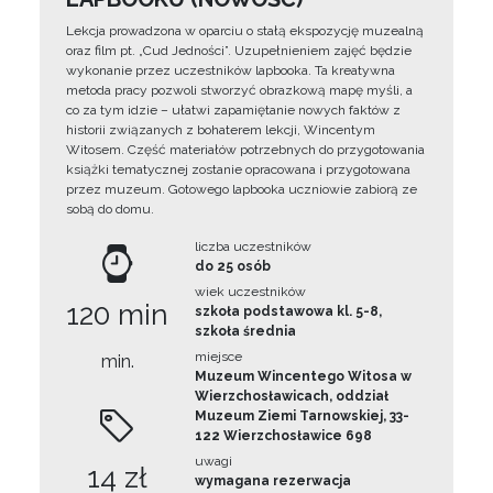
Lekcja prowadzona w oparciu o stałą ekspozycję muzealną
oraz film pt. „Cud Jedności”. Uzupełnieniem zajęć będzie
wykonanie przez uczestników lapbooka. Ta kreatywna
metoda pracy pozwoli stworzyć obrazkową mapę myśli, a
co za tym idzie – ułatwi zapamiętanie nowych faktów z
historii związanych z bohaterem lekcji, Wincentym
Witosem. Część materiałów potrzebnych do przygotowania
książki tematycznej zostanie opracowana i przygotowana
przez muzeum. Gotowego lapbooka uczniowie zabiorą ze
sobą do domu.
liczba uczestników
do 25 osób
wiek uczestników
120 min
szkoła podstawowa kl. 5-8,
szkoła średnia
miejsce
min.
Muzeum Wincentego Witosa w
Wierzchosławicach, oddział
Muzeum Ziemi Tarnowskiej, 33-
122 Wierzchosławice 698
uwagi
14 zł
wymagana rezerwacja