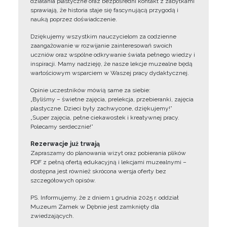
działania plastyczne oraz bezpośredni kontakt z zabytkami
sprawiają, że historia staje się fascynującą przygodą i
nauką poprzez doświadczenie.
Dziękujemy wszystkim nauczycielom za codzienne
zaangażowanie w rozwijanie zainteresowań swoich
uczniów oraz wspólne odkrywanie świata pełnego wiedzy i
inspiracji. Mamy nadzieję, że nasze lekcje muzealne będą
wartościowym wsparciem w Waszej pracy dydaktycznej.
Opinie uczestników mówią same za siebie:
„Byliśmy – świetne zajęcia, prelekcja, przebieranki, zajęcia
plastyczne. Dzieci były zachwycone, dziękujemy!”
„Super zajęcia, pełne ciekawostek i kreatywnej pracy.
Polecamy serdecznie!”
Rezerwacje już trwają
Zapraszamy do planowania wizyt oraz pobierania plików
PDF z pełną ofertą edukacyjną i lekcjami muzealnymi –
dostępna jest również skrócona wersja oferty bez
szczegółowych opisów.
PS. Informujemy, że z dniem 1 grudnia 2025 r. oddział
Muzeum Zamek w Dębnie jest zamknięty dla
zwiedzających.