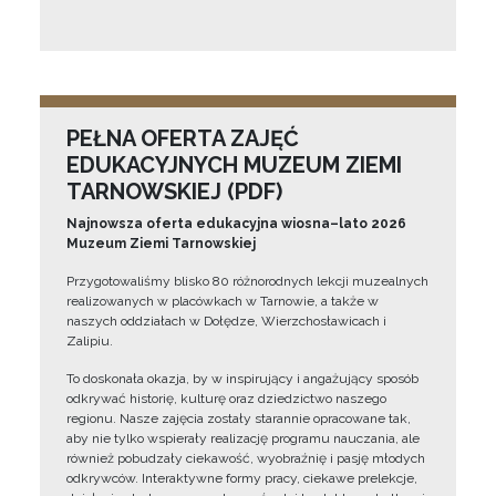
PEŁNA OFERTA ZAJĘĆ
EDUKACYJNYCH MUZEUM ZIEMI
TARNOWSKIEJ (PDF)
Najnowsza oferta edukacyjna wiosna–lato 2026
Muzeum Ziemi Tarnowskiej
Przygotowaliśmy blisko 80 różnorodnych lekcji muzealnych
realizowanych w placówkach w Tarnowie, a także w
naszych oddziałach w Dołędze, Wierzchosławicach i
Zalipiu.
To doskonała okazja, by w inspirujący i angażujący sposób
odkrywać historię, kulturę oraz dziedzictwo naszego
regionu. Nasze zajęcia zostały starannie opracowane tak,
aby nie tylko wspierały realizację programu nauczania, ale
również pobudzały ciekawość, wyobraźnię i pasję młodych
odkrywców. Interaktywne formy pracy, ciekawe prelekcje,