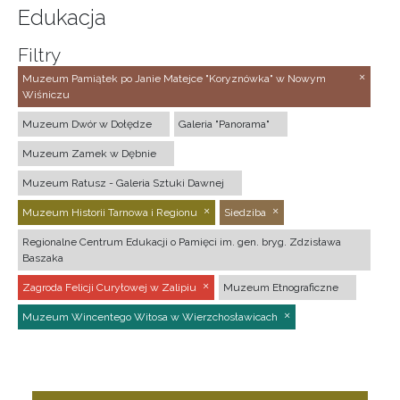
Edukacja
Filtry
Muzeum Pamiątek po Janie Matejce "Koryznówka" w Nowym
Wiśniczu
Muzeum Dwór w Dołędze
Galeria "Panorama"
Muzeum Zamek w Dębnie
Muzeum Ratusz - Galeria Sztuki Dawnej
Muzeum Historii Tarnowa i Regionu
Siedziba
Regionalne Centrum Edukacji o Pamięci im. gen. bryg. Zdzisława
Baszaka
Zagroda Felicji Curyłowej w Zalipiu
Muzeum Etnograficzne
Muzeum Wincentego Witosa w Wierzchosławicach