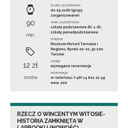
liczba uczestników
do 25 osób (grupy
zorganizowane)
90
wiek uczestników
szkoła podstawowa (kl. 1-8),
szkoły ponadpodstawowe
min.
miejsce
Muzeum Historii Tarnowa i
Regionu, Rynek 20-21, 33-100
Tarnów
uwagi
12 zł
wymagana rezerwacja
rezerwacja
osoba
nr telefonu: (+48) 14 621 21 49
wew. 200
RZECZ O WINCENTYM WITOSIE-
HISTORIA ZAMKNIĘTA W
LAPBOOKU (NOWOŚĆ)