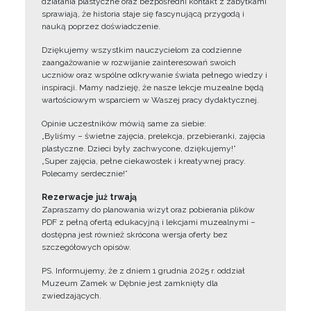
działania plastyczne oraz bezpośredni kontakt z zabytkami
sprawiają, że historia staje się fascynującą przygodą i
nauką poprzez doświadczenie.
Dziękujemy wszystkim nauczycielom za codzienne
zaangażowanie w rozwijanie zainteresowań swoich
uczniów oraz wspólne odkrywanie świata pełnego wiedzy i
inspiracji. Mamy nadzieję, że nasze lekcje muzealne będą
wartościowym wsparciem w Waszej pracy dydaktycznej.
Opinie uczestników mówią same za siebie:
„Byliśmy – świetne zajęcia, prelekcja, przebieranki, zajęcia
plastyczne. Dzieci były zachwycone, dziękujemy!”
„Super zajęcia, pełne ciekawostek i kreatywnej pracy.
Polecamy serdecznie!”
Rezerwacje już trwają
Zapraszamy do planowania wizyt oraz pobierania plików
PDF z pełną ofertą edukacyjną i lekcjami muzealnymi –
dostępna jest również skrócona wersja oferty bez
szczegółowych opisów.
PS. Informujemy, że z dniem 1 grudnia 2025 r. oddział
Muzeum Zamek w Dębnie jest zamknięty dla
zwiedzających.