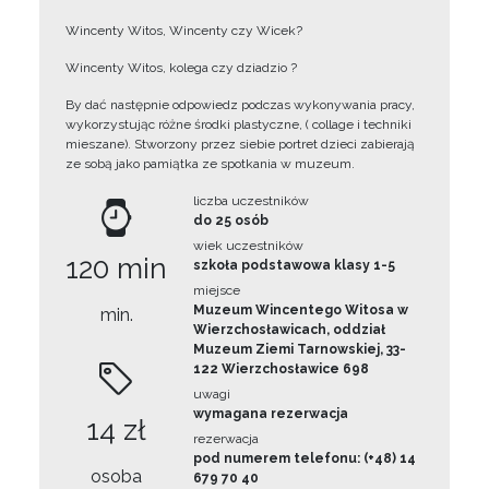
Wincenty Witos, Wincenty czy Wicek?
Wincenty Witos, kolega czy dziadzio ?
By dać następnie odpowiedz podczas wykonywania pracy,
wykorzystując różne środki plastyczne, ( collage i techniki
mieszane). Stworzony przez siebie portret dzieci zabierają
ze sobą jako pamiątka ze spotkania w muzeum.
liczba uczestników
do 25 osób
wiek uczestników
120 min
szkoła podstawowa klasy 1-5
miejsce
Muzeum Wincentego Witosa w
min.
Wierzchosławicach, oddział
Muzeum Ziemi Tarnowskiej, 33-
122 Wierzchosławice 698
uwagi
wymagana rezerwacja
14 zł
rezerwacja
pod numerem telefonu: (+48) 14
osoba
679 70 40