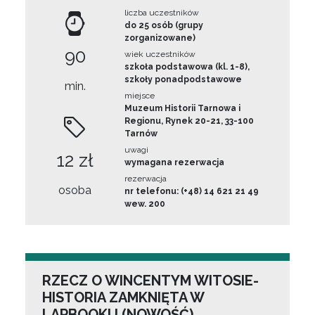
liczba uczestników
do 25 osób (grupy
zorganizowane)
90
wiek uczestników
szkoła podstawowa (kl. 1-8),
szkoły ponadpodstawowe
min.
miejsce
Muzeum Historii Tarnowa i
Regionu, Rynek 20-21, 33-100
Tarnów
uwagi
12 zł
wymagana rezerwacja
rezerwacja
osoba
nr telefonu: (+48) 14 621 21 49
wew. 200
RZECZ O WINCENTYM WITOSIE-
HISTORIA ZAMKNIĘTA W
LAPBOOKU (NOWOŚĆ)