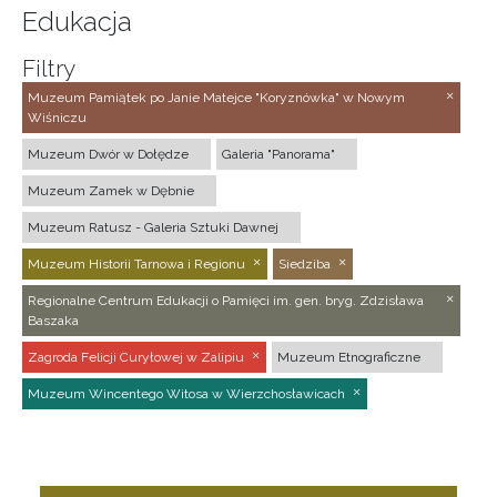
Edukacja
Filtry
Muzeum Pamiątek po Janie Matejce "Koryznówka" w Nowym
Wiśniczu
Muzeum Dwór w Dołędze
Galeria "Panorama"
Muzeum Zamek w Dębnie
Muzeum Ratusz - Galeria Sztuki Dawnej
Muzeum Historii Tarnowa i Regionu
Siedziba
Regionalne Centrum Edukacji o Pamięci im. gen. bryg. Zdzisława
Baszaka
Zagroda Felicji Curyłowej w Zalipiu
Muzeum Etnograficzne
Muzeum Wincentego Witosa w Wierzchosławicach