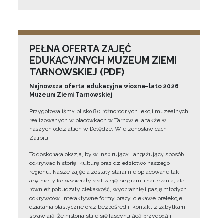
PEŁNA OFERTA ZAJĘĆ
EDUKACYJNYCH MUZEUM ZIEMI
TARNOWSKIEJ (PDF)
Najnowsza oferta edukacyjna wiosna–lato 2026
Muzeum Ziemi Tarnowskiej
Przygotowaliśmy blisko 80 różnorodnych lekcji muzealnych
realizowanych w placówkach w Tarnowie, a także w
naszych oddziałach w Dołędze, Wierzchosławicach i
Zalipiu.
To doskonała okazja, by w inspirujący i angażujący sposób
odkrywać historię, kulturę oraz dziedzictwo naszego
regionu. Nasze zajęcia zostały starannie opracowane tak,
aby nie tylko wspierały realizację programu nauczania, ale
również pobudzały ciekawość, wyobraźnię i pasję młodych
odkrywców. Interaktywne formy pracy, ciekawe prelekcje,
działania plastyczne oraz bezpośredni kontakt z zabytkami
sprawiają, że historia staje się fascynującą przygodą i