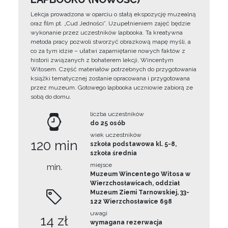
Lekcja prowadzona w oparciu o stałą ekspozycję muzealną
oraz film pt. „Cud Jedności”. Uzupełnieniem zajęć będzie
wykonanie przez uczestników lapbooka. Ta kreatywna
metoda pracy pozwoli stworzyć obrazkową mapę myśli, a
co za tym idzie – ułatwi zapamiętanie nowych faktów z
historii związanych z bohaterem lekcji, Wincentym
Witosem. Część materiałów potrzebnych do przygotowania
książki tematycznej zostanie opracowana i przygotowana
przez muzeum. Gotowego lapbooka uczniowie zabiorą ze
sobą do domu.
liczba uczestników
do 25 osób
wiek uczestników
120 min
szkoła podstawowa kl. 5-8,
szkoła średnia
miejsce
min.
Muzeum Wincentego Witosa w
Wierzchosławicach, oddział
Muzeum Ziemi Tarnowskiej, 33-
122 Wierzchosławice 698
uwagi
14 zł
wymagana rezerwacja