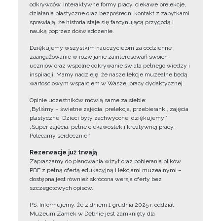
odkrywców. Interaktywne formy pracy, ciekawe prelekcje,
działania plastyczne oraz bezpośredni kontakt z zabytkami
sprawiają, że historia staje się fascynującą przygodą i
nauką poprzez doświadczenie.
Dziękujemy wszystkim nauczycielom za codzienne
zaangażowanie w rozwijanie zainteresowań swoich
uczniów oraz wspólne odkrywanie świata pełnego wiedzy i
inspiracji. Mamy nadzieję, że nasze lekcje muzealne będą
wartościowym wsparciem w Waszej pracy dydaktycznej.
Opinie uczestników mówią same za siebie:
„Byliśmy – świetne zajęcia, prelekcja, przebieranki, zajęcia
plastyczne. Dzieci były zachwycone, dziękujemy!”
„Super zajęcia, pełne ciekawostek i kreatywnej pracy.
Polecamy serdecznie!”
Rezerwacje już trwają
Zapraszamy do planowania wizyt oraz pobierania plików
PDF z pełną ofertą edukacyjną i lekcjami muzealnymi –
dostępna jest również skrócona wersja oferty bez
szczegółowych opisów.
PS. Informujemy, że z dniem 1 grudnia 2025 r. oddział
Muzeum Zamek w Dębnie jest zamknięty dla