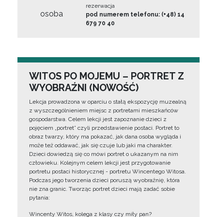
rezerwacja
osoba
pod numerem telefonu: (+48) 14
679 70 40
WITOS PO MOJEMU – PORTRET Z
WYOBRAŹNI (NOWOŚĆ)
Lekcja prowadzona w oparciu o stałą ekspozycję muzealną
z wyszczególnieniem miejsc z portretami mieszkańców
gospodarstwa. Celem lekcji jest zapoznanie dzieci z
pojęciem „portret” czyli przedstawienie postaci. Portret to
obraz twarzy, który ma pokazać, jak dana osoba wygląda i
może też oddawać, jak się czuje lub jaki ma charakter.
Dzieci dowiedzą się co mówi portret o ukazanym na nim
człowieku. Kolejnym celem lekcji jest przygotowanie
portretu postaci historycznej - portretu Wincentego Witosa.
Podczas jego tworzenia dzieci poruszą wyobraźnię, która
nie zna granic. Tworząc portret dzieci mają zadać sobie
pytania:
Wincenty Witos, kolega z klasy czy miły pan?