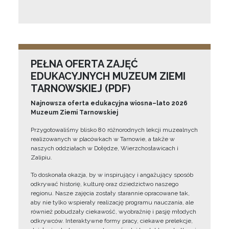
PEŁNA OFERTA ZAJĘĆ
EDUKACYJNYCH MUZEUM ZIEMI
TARNOWSKIEJ (PDF)
Najnowsza oferta edukacyjna wiosna–lato 2026
Muzeum Ziemi Tarnowskiej
Przygotowaliśmy blisko 80 różnorodnych lekcji muzealnych
realizowanych w placówkach w Tarnowie, a także w
naszych oddziałach w Dołędze, Wierzchosławicach i
Zalipiu.
To doskonała okazja, by w inspirujący i angażujący sposób
odkrywać historię, kulturę oraz dziedzictwo naszego
regionu. Nasze zajęcia zostały starannie opracowane tak,
aby nie tylko wspierały realizację programu nauczania, ale
również pobudzały ciekawość, wyobraźnię i pasję młodych
odkrywców. Interaktywne formy pracy, ciekawe prelekcje,