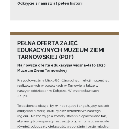
Odkryjcie z nami świat pełen historii!
PEŁNA OFERTA ZAJĘĆ
EDUKACYJNYCH MUZEUM ZIEMI
TARNOWSKIEJ (PDF)
Najnowsza oferta edukacyjna wiosna–lato 2026
Muzeum Ziemi Tarnowskiej
Przygotowaliśmy blisko 80 różnorodnych lekcji muzealnych
realizowanych w placówkach w Tarnowie, a także w
naszych oddziałach w Dołędze, Wierzchosławicach i
Zalipiu.
To doskonała okazja, by w inspirujący i angażujący sposób
odkrywać historię, kulturę oraz dziedzictwo naszego
regionu. Nasze zajęcia zostały starannie opracowane tak,
aby nie tylko wspierały realizację programu nauczania, ale
również pobudzały ciekawość, wyobraźnię i pasję młodych