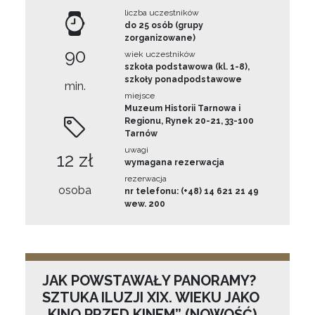
liczba uczestników
do 25 osób (grupy
zorganizowane)
90
wiek uczestników
szkoła podstawowa (kl. 1-8),
szkoły ponadpodstawowe
min.
miejsce
Muzeum Historii Tarnowa i
Regionu, Rynek 20-21, 33-100
Tarnów
uwagi
12 zł
wymagana rezerwacja
rezerwacja
osoba
nr telefonu: (+48) 14 621 21 49
wew. 200
JAK POWSTAWAŁY PANORAMY?
SZTUKA ILUZJI XIX. WIEKU JAKO
„KINO PRZED KINEM” (NOWOŚĆ)