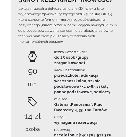
Lekcja muzealna dotyczy panoram XIX. wieku jako
wyjątkowego zjawiska łączącego sztukę, naukę i iluzję,
które stanowiło formę immersyjnego doświadczenia
nazywanego „kinem przed kinem”. Zajęcia nawiązują m.in.
do procesu powstawania panoram oraz ukazują zarówno
techniki malarskie jak i zasady tworzenia tych
monumentalnych obrazów.
liczba uczestników
do 25 osób (grupy
zorganizowane)
90
wiek uczestników
przedszkole, edukacja
wczesnoszkolna, szkoła
min.
podstawowa (kl. 4-8), szkoły
ponadpodstawowe, seniorzy
miejsce
Galeria „Panorama”, Plac
Dworcowy 4, 33-100 Tarnów
14 zł
uwagi
wymagana rezerwacja
osoba
rezerwacja
nr telefonu: (+48) 784 912 326