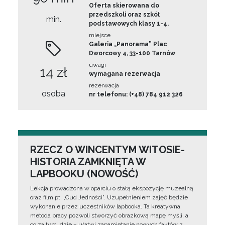
Oferta skierowana do
przedszkoli oraz szkół
min.
podstawowych klasy 1-4.
miejsce
Galeria „Panorama” Plac
Dworcowy 4, 33-100 Tarnów
uwagi
14 zł
wymagana rezerwacja
rezerwacja
osoba
nr telefonu: (+48) 784 912 326
RZECZ O WINCENTYM WITOSIE-
HISTORIA ZAMKNIĘTA W
LAPBOOKU (NOWOŚĆ)
Lekcja prowadzona w oparciu o stałą ekspozycję muzealną
oraz film pt. „Cud Jedności”. Uzupełnieniem zajęć będzie
wykonanie przez uczestników lapbooka. Ta kreatywna
metoda pracy pozwoli stworzyć obrazkową mapę myśli, a
co za tym idzie – ułatwi zapamiętanie nowych faktów z