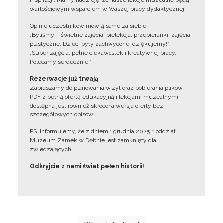
inspiracji. Mamy nadzieję, że nasze lekcje muzealne będą
wartościowym wsparciem w Waszej pracy dydaktycznej.
Opinie uczestników mówią same za siebie:
„Byliśmy – świetne zajęcia, prelekcja, przebieranki, zajęcia
plastyczne. Dzieci były zachwycone, dziękujemy!”
„Super zajęcia, pełne ciekawostek i kreatywnej pracy.
Polecamy serdecznie!”
Rezerwacje już trwają
Zapraszamy do planowania wizyt oraz pobierania plików
PDF z pełną ofertą edukacyjną i lekcjami muzealnymi –
dostępna jest również skrócona wersja oferty bez
szczegółowych opisów.
PS. Informujemy, że z dniem 1 grudnia 2025 r. oddział
Muzeum Zamek w Dębnie jest zamknięty dla
zwiedzających.
Odkryjcie z nami świat pełen historii!