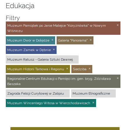
Edukacja
Filtry
Muzeum Pamiątek po Janie Matejce "Koryznówka" w Nowym
Wiśniczu
Muzeum Dwór w Dołędze
Galeria "Panorama"
Muzeum Zamek w Dębnie
Muzeum Ratusz - Galeria Sztuki Dawnej
Muzeum Historii Tarnowa i Regionu
Siedziba
Regionalne Centrum Edukacji o Pamięci im. gen. bryg. Zdzisława
Baszaka
Zagroda Felicji Curyłowej w Zalipiu
Muzeum Etnograficzne
Muzeum Wincentego Witosa w Wierzchosławicach