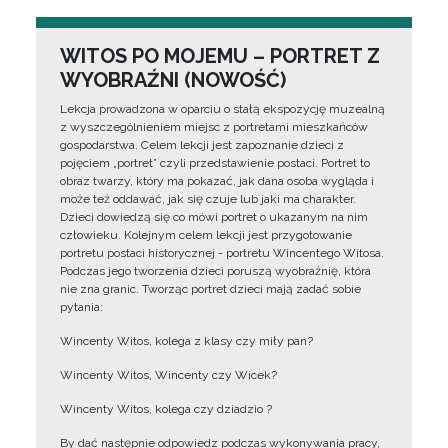
WITOS PO MOJEMU – PORTRET Z
WYOBRAŹNI (NOWOŚĆ)
Lekcja prowadzona w oparciu o stałą ekspozycję muzealną
z wyszczególnieniem miejsc z portretami mieszkańców
gospodarstwa. Celem lekcji jest zapoznanie dzieci z
pojęciem „portret” czyli przedstawienie postaci. Portret to
obraz twarzy, który ma pokazać, jak dana osoba wygląda i
może też oddawać, jak się czuje lub jaki ma charakter.
Dzieci dowiedzą się co mówi portret o ukazanym na nim
człowieku. Kolejnym celem lekcji jest przygotowanie
portretu postaci historycznej - portretu Wincentego Witosa.
Podczas jego tworzenia dzieci poruszą wyobraźnię, która
nie zna granic. Tworząc portret dzieci mają zadać sobie
pytania:
Wincenty Witos, kolega z klasy czy miły pan?
Wincenty Witos, Wincenty czy Wicek?
Wincenty Witos, kolega czy dziadzio ?
By dać następnie odpowiedz podczas wykonywania pracy,