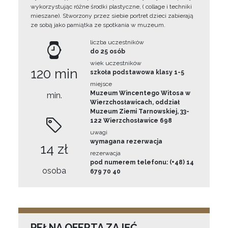
wykorzystując różne środki plastyczne, ( collage i techniki
mieszane). Stworzony przez siebie portret dzieci zabierają
ze sobą jako pamiątka ze spotkania w muzeum.
liczba uczestników
do 25 osób
wiek uczestników
120 min
szkoła podstawowa klasy 1-5
miejsce
Muzeum Wincentego Witosa w
min.
Wierzchosławicach, oddział
Muzeum Ziemi Tarnowskiej, 33-
122 Wierzchosławice 698
uwagi
wymagana rezerwacja
14 zł
rezerwacja
pod numerem telefonu: (+48) 14
osoba
679 70 40
PEŁNA OFERTA ZAJĘĆ