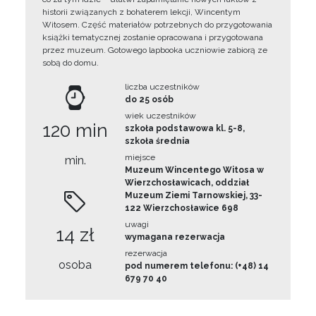
historii związanych z bohaterem lekcji, Wincentym
Witosem. Część materiałów potrzebnych do przygotowania
książki tematycznej zostanie opracowana i przygotowana
przez muzeum. Gotowego lapbooka uczniowie zabiorą ze
sobą do domu.
liczba uczestników
do 25 osób
wiek uczestników
120 min
szkoła podstawowa kl. 5-8,
szkoła średnia
miejsce
min.
Muzeum Wincentego Witosa w
Wierzchosławicach, oddział
Muzeum Ziemi Tarnowskiej, 33-
122 Wierzchosławice 698
uwagi
14 zł
wymagana rezerwacja
rezerwacja
osoba
pod numerem telefonu: (+48) 14
679 70 40