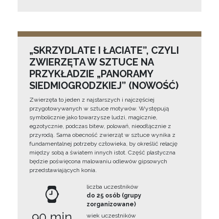
„SKRZYDLATE I ŁACIATE”, CZYLI
ZWIERZĘTA W SZTUCE NA
PRZYKŁADZIE „PANORAMY
SIEDMIOGRODZKIEJ” (NOWOŚĆ)
Zwierzęta to jeden z najstarszych i najczęściej
przygotowywanych w sztuce motywów. Występują
symbolicznie jako towarzysze ludzi, magicznie,
egzotycznie, podczas bitew, polowań, nieodłącznie z
przyrodą. Sama obecność zwierząt w sztuce wynika z
fundamentalnej potrzeby człowieka, by określić relację
między sobą a światem innych istot. Część plastyczna
będzie poświęcona malowaniu odlewów gipsowych
przedstawiających konia.
liczba uczestników
do 25 osób (grupy
zorganizowane)
90 min
wiek uczestników