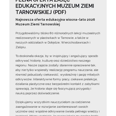
EDUKACYJNYCH MUZEUM ZIEMI
TARNOWSKIEJ (PDF)
Najnowsza oferta edukacyjna wiosna–lato 2026
Muzeum Ziemi Tarnowskiej
Przygotowaliśmy blisko 80 różnorodnych lekcji muzealnych
realizowanych w placówkach w Tarnowie, a także w
naszych oddziałach w Dołędze, Wierzchosławicach i
Zalipiu.
To doskonała okazja, by w inspirujący i angażujący sposób
odkrywać historię, kulturę oraz dziedzictwo naszego
regionu. Nasze zajęcia zostały starannie opracowane tak,
aby nie tylko wspierały realizację programu nauczania, ale
również pobudzały ciekawość, wyobraźnię i pasję młodych
odkrywców. Interaktywne formy pracy, ciekawe prelekcje,
działania plastyczne oraz bezpośredni kontakt z zabytkami
sprawiają, że historia staje się fascynującą przygodą i
nauką poprzez doświadczenie.
Dziękujemy wszystkim nauczycielom za codzienne
zaangażowanie w rozwijanie zainteresowań swoich
uczniów oraz wspólne odkrywanie świata pełnego wiedzy i