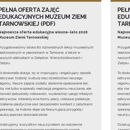
PEŁNA OFERTA ZAJĘĆ
PEŁ
EDUKACYJNYCH MUZEUM ZIEMI
EDU
TARNOWSKIEJ (PDF)
TAR
Najnowsza oferta edukacyjna wiosna–lato 2026
Najnow
Muzeum Ziemi Tarnowskiej
Muzeum
Przygotowaliśmy blisko 80 różnorodnych lekcji muzealnych
Przygot
realizowanych w placówkach w Tarnowie, a także w
realizo
naszych oddziałach w Dołędze, Wierzchosławicach i
naszych
Zalipiu.
Zalipiu.
To doskonała okazja, by w inspirujący i angażujący sposób
To dosk
odkrywać historię, kulturę oraz dziedzictwo naszego
odkrywa
regionu. Nasze zajęcia zostały starannie opracowane tak,
regionu
aby nie tylko wspierały realizację programu nauczania, ale
aby nie
również pobudzały ciekawość, wyobraźnię i pasję młodych
również
odkrywców. Interaktywne formy pracy, ciekawe prelekcje,
odkrywc
działania plastyczne oraz bezpośredni kontakt z zabytkami
działan
sprawiają, że historia staje się fascynującą przygodą i
sprawiaj
nauką poprzez doświadczenie.
nauką p
Dziękujemy wszystkim nauczycielom za codzienne
Dzięku
zaangażowanie w rozwijanie zainteresowań swoich
zaangaż