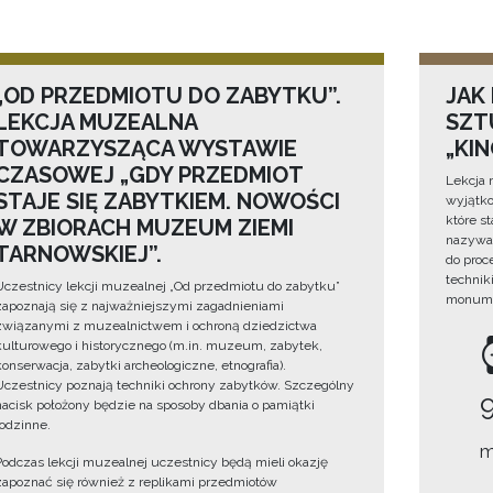
„OD PRZEDMIOTU DO ZABYTKU”.
JAK
LEKCJA MUZEALNA
SZTU
TOWARZYSZĄCA WYSTAWIE
„KI
CZASOWEJ „GDY PRZEDMIOT
Lekcja 
STAJE SIĘ ZABYTKIEM. NOWOŚCI
wyjątko
które s
W ZBIORACH MUZEUM ZIEMI
nazywan
TARNOWSKIEJ”.
do proc
technik
Uczestnicy lekcji muzealnej „Od przedmiotu do zabytku”
monume
zapoznają się z najważniejszymi zagadnieniami
związanymi z muzealnictwem i ochroną dziedzictwa
kulturowego i historycznego (m.in. muzeum, zabytek,
konserwacja, zabytki archeologiczne, etnografia).
Uczestnicy poznają techniki ochrony zabytków. Szczególny
nacisk położony będzie na sposoby dbania o pamiątki
rodzinne.
m
Podczas lekcji muzealnej uczestnicy będą mieli okazję
zapoznać się również z replikami przedmiotów