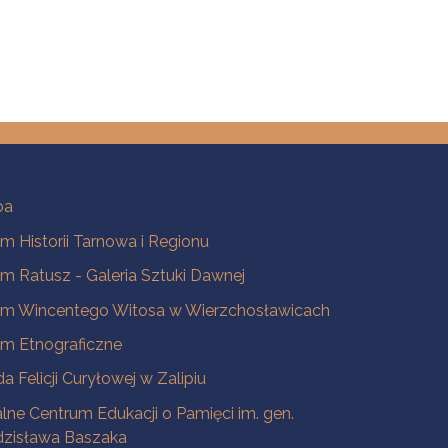
ba
 Historii Tarnowa i Regionu
 Ratusz - Galeria Sztuki Dawnej
m Wincentego Witosa w Wierzchosławicach
m Etnograficzne
a Felicji Curyłowej w Zalipiu
lne Centrum Edukacji o Pamięci im. gen.
dzisława Baszaka