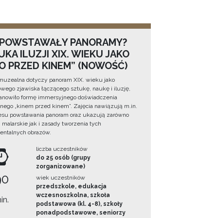
 POWSTAWAŁY PANORAMY?
KA ILUZJI XIX. WIEKU JAKO
NO PRZED KINEM” (NOWOŚĆ)
muzealna dotyczy panoram XIX. wieku jako
wego zjawiska łączącego sztukę, naukę i iluzję,
tanowiło formę immersyjnego doświadczenia
ego „kinem przed kinem”. Zajęcia nawiązują m.in.
esu powstawania panoram oraz ukazują zarówno
i malarskie jak i zasady tworzenia tych
ntalnych obrazów.
liczba uczestników
do 25 osób (grupy
zorganizowane)
90
wiek uczestników
przedszkole, edukacja
wczesnoszkolna, szkoła
in.
podstawowa (kl. 4-8), szkoły
ponadpodstawowe, seniorzy