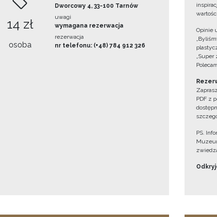
inspira
Dworcowy 4, 33-100 Tarnów
wartośc
uwagi
14 zł
wymagana rezerwacja
Opinie 
rezerwacja
„Byliśmy
osoba
nr telefonu: (+48) 784 912 326
plastyc
„Super 
Polecam
Rezerw
Zaprasz
PDF z p
dostępn
szczegó
PS. Inf
Muzeum
zwiedza
Odkryjc