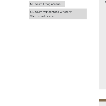
Muzeum Etnograficzne
Muzeum Wincentego Witosa w
Wierzchosławicach