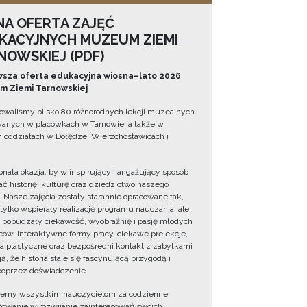
NA OFERTA ZAJĘĆ
KACYJNYCH MUZEUM ZIEMI
NOWSKIEJ (PDF)
sza oferta edukacyjna wiosna–lato 2026
 Ziemi Tarnowskiej
owaliśmy blisko 80 różnorodnych lekcji muzealnych
wanych w placówkach w Tarnowie, a także w
 oddziałach w Dołędze, Wierzchosławicach i
onała okazja, by w inspirujący i angażujący sposób
ć historię, kulturę oraz dziedzictwo naszego
. Nasze zajęcia zostały starannie opracowane tak,
 tylko wspierały realizację programu nauczania, ale
 pobudzały ciekawość, wyobraźnię i pasję młodych
ów. Interaktywne formy pracy, ciekawe prelekcje,
ia plastyczne oraz bezpośredni kontakt z zabytkami
ą, że historia staje się fascynującą przygodą i
oprzez doświadczenie.
jemy wszystkim nauczycielom za codzienne
owanie w rozwijanie zainteresowań swoich