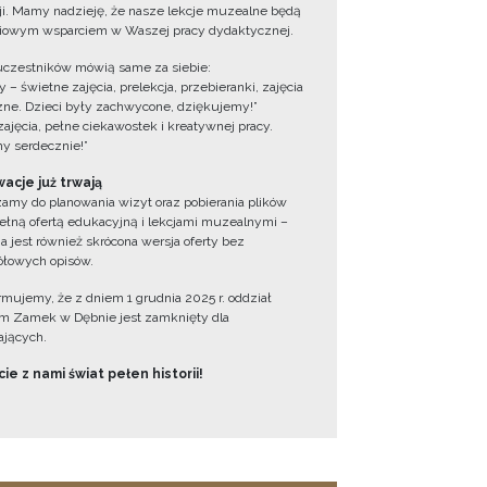
cji. Mamy nadzieję, że nasze lekcje muzealne będą
iowym wsparciem w Waszej pracy dydaktycznej.
uczestników mówią same za siebie:
 – świetne zajęcia, prelekcja, przebieranki, zajęcia
zne. Dzieci były zachwycone, dziękujemy!”
zajęcia, pełne ciekawostek i kreatywnej pracy.
y serdecznie!”
acje już trwają
amy do planowania wizyt oraz pobierania plików
ełną ofertą edukacyjną i lekcjami muzealnymi –
a jest również skrócona wersja oferty bez
łowych opisów.
ormujemy, że z dniem 1 grudnia 2025 r. oddział
 Zamek w Dębnie jest zamknięty dla
jących.
ie z nami świat pełen historii!