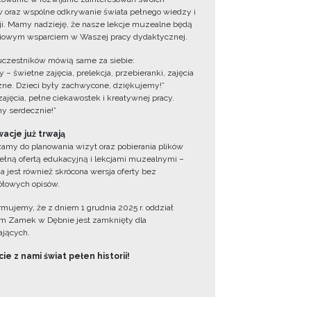
 oraz wspólne odkrywanie świata pełnego wiedzy i
cji. Mamy nadzieję, że nasze lekcje muzealne będą
iowym wsparciem w Waszej pracy dydaktycznej.
uczestników mówią same za siebie:
 – świetne zajęcia, prelekcja, przebieranki, zajęcia
zne. Dzieci były zachwycone, dziękujemy!”
zajęcia, pełne ciekawostek i kreatywnej pracy.
y serdecznie!”
acje już trwają
amy do planowania wizyt oraz pobierania plików
ełną ofertą edukacyjną i lekcjami muzealnymi –
a jest również skrócona wersja oferty bez
łowych opisów.
ormujemy, że z dniem 1 grudnia 2025 r. oddział
 Zamek w Dębnie jest zamknięty dla
jących.
ie z nami świat pełen historii!