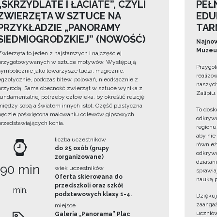
„SKRZYDLATE I ŁACIATE”, CZYLI
PEŁ
ZWIERZĘTA W SZTUCE NA
EDU
PRZYKŁADZIE „PANORAMY
TAR
SIEDMIOGRODZKIEJ” (NOWOŚĆ)
Najnow
Muzeum
Zwierzęta to jeden z najstarszych i najczęściej
przygotowywanych w sztuce motywów. Występują
Przygot
symbolicznie jako towarzysze ludzi, magicznie,
realizo
egzotycznie, podczas bitew, polowań, nieodłącznie z
naszych
przyrodą. Sama obecność zwierząt w sztuce wynika z
Zalipiu.
fundamentalnej potrzeby człowieka, by określić relację
między sobą a światem innych istot. Część plastyczna
To dosk
będzie poświęcona malowaniu odlewów gipsowych
odkrywa
przedstawiających konia.
regionu
aby nie
liczba uczestników
również
do 25 osób (grupy
odkrywc
zorganizowane)
działan
90 min
wiek uczestników
sprawiaj
Oferta skierowana do
nauką p
przedszkoli oraz szkół
min.
podstawowych klasy 1-4.
Dzięku
zaangaż
miejsce
uczniów
Galeria „Panorama” Plac