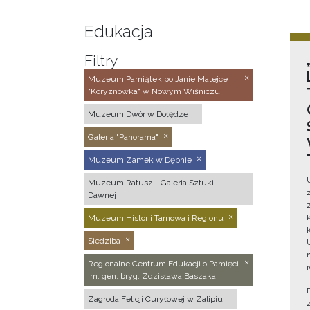
Edukacja
Filtry
Muzeum Pamiątek po Janie Matejce
"Koryznówka" w Nowym Wiśniczu
Muzeum Dwór w Dołędze
Galeria "Panorama"
Muzeum Zamek w Dębnie
Muzeum Ratusz - Galeria Sztuki
Dawnej
Muzeum Historii Tarnowa i Regionu
Siedziba
Regionalne Centrum Edukacji o Pamięci
im. gen. bryg. Zdzisława Baszaka
Zagroda Felicji Curyłowej w Zalipiu