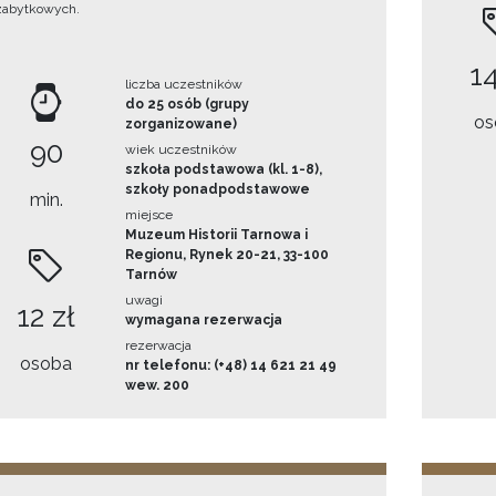
zabytkowych.
14
liczba uczestników
do 25 osób (grupy
os
zorganizowane)
90
wiek uczestników
szkoła podstawowa (kl. 1-8),
szkoły ponadpodstawowe
min.
miejsce
Muzeum Historii Tarnowa i
Regionu, Rynek 20-21, 33-100
Tarnów
uwagi
12 zł
wymagana rezerwacja
rezerwacja
osoba
nr telefonu: (+48) 14 621 21 49
wew. 200