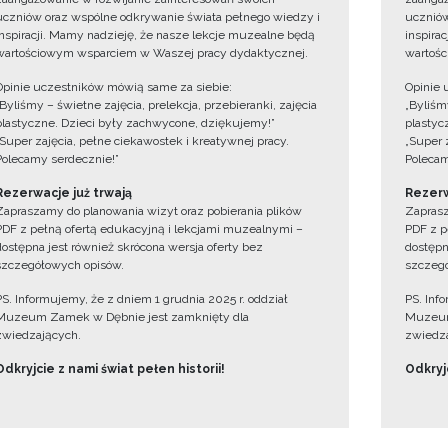
uczniów oraz wspólne odkrywanie świata pełnego wiedzy i
uczniów
inspiracji. Mamy nadzieję, że nasze lekcje muzealne będą
inspira
wartościowym wsparciem w Waszej pracy dydaktycznej.
wartośc
Opinie uczestników mówią same za siebie:
Opinie 
„Byliśmy – świetne zajęcia, prelekcja, przebieranki, zajęcia
„Byliśmy
plastyczne. Dzieci były zachwycone, dziękujemy!”
plastyc
„Super zajęcia, pełne ciekawostek i kreatywnej pracy.
„Super 
Polecamy serdecznie!”
Polecam
Rezerwacje już trwają
Rezerw
Zapraszamy do planowania wizyt oraz pobierania plików
Zaprasz
PDF z pełną ofertą edukacyjną i lekcjami muzealnymi –
PDF z p
dostępna jest również skrócona wersja oferty bez
dostępn
szczegółowych opisów.
szczegó
PS. Informujemy, że z dniem 1 grudnia 2025 r. oddział
PS. Inf
Muzeum Zamek w Dębnie jest zamknięty dla
Muzeum
zwiedzających.
zwiedza
Odkryjcie z nami świat pełen historii!
Odkryjc