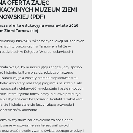
NA OFERTA ZAJĘĆ
KACYJNYCH MUZEUM ZIEMI
NOWSKIEJ (PDF)
sza oferta edukacyjna wiosna–lato 2026
 Ziemi Tarnowskiej
owaliśmy blisko 80 różnorodnych lekcji muzealnych
wanych w placówkach w Tarnowie, a także w
 oddziałach w Dołędze, Wierzchosławicach i
onała okazja, by w inspirujący i angażujący sposób
ć historię, kulturę oraz dziedzictwo naszego
. Nasze zajęcia zostały starannie opracowane tak,
 tylko wspierały realizację programu nauczania, ale
 pobudzały ciekawość, wyobraźnię i pasję młodych
ów. Interaktywne formy pracy, ciekawe prelekcje,
ia plastyczne oraz bezpośredni kontakt z zabytkami
ą, że historia staje się fascynującą przygodą i
oprzez doświadczenie.
jemy wszystkim nauczycielom za codzienne
owanie w rozwijanie zainteresowań swoich
 oraz wspólne odkrywanie świata pełnego wiedzy i