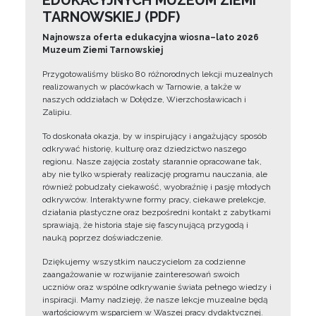
EDUKACYJNYCH MUZEUM ZIEMI
TARNOWSKIEJ (PDF)
Najnowsza oferta edukacyjna wiosna–lato 2026
Muzeum Ziemi Tarnowskiej
Przygotowaliśmy blisko 80 różnorodnych lekcji muzealnych
realizowanych w placówkach w Tarnowie, a także w
naszych oddziałach w Dołędze, Wierzchosławicach i
Zalipiu.
To doskonała okazja, by w inspirujący i angażujący sposób
odkrywać historię, kulturę oraz dziedzictwo naszego
regionu. Nasze zajęcia zostały starannie opracowane tak,
aby nie tylko wspierały realizację programu nauczania, ale
również pobudzały ciekawość, wyobraźnię i pasję młodych
odkrywców. Interaktywne formy pracy, ciekawe prelekcje,
działania plastyczne oraz bezpośredni kontakt z zabytkami
sprawiają, że historia staje się fascynującą przygodą i
nauką poprzez doświadczenie.
Dziękujemy wszystkim nauczycielom za codzienne
zaangażowanie w rozwijanie zainteresowań swoich
uczniów oraz wspólne odkrywanie świata pełnego wiedzy i
inspiracji. Mamy nadzieję, że nasze lekcje muzealne będą
wartościowym wsparciem w Waszej pracy dydaktycznej.