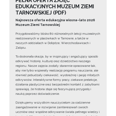
PEŁNA OFERTA ZAJĘĆ
EDUKACYJNYCH MUZEUM ZIEMI
TARNOWSKIEJ (PDF)
Najnowsza oferta edukacyjna wiosna–lato 2026
Muzeum Ziemi Tarnowskiej
Przygotowaliśmy blisko 80 różnorodnych lekcji muzealnych
realizowanych w placówkach w Tarnowie, a także w
naszych oddziałach w Dołędze, Wierzchosławicach i
Zalipiu.
To doskonała okazja, by w inspirujący i angażujący sposób
odkrywać historię, kulturę oraz dziedzictwo naszego
regionu. Nasze zajęcia zostały starannie opracowane tak,
aby nie tylko wspierały realizację programu nauczania, ale
również pobudzały ciekawość, wyobraźnię i pasję młodych
odkrywców. Interaktywne formy pracy, ciekawe prelekcje,
działania plastyczne oraz bezpośredni kontakt z zabytkami
sprawiają, że historia staje się fascynującą przygodą i
nauką poprzez doświadczenie.
Dziękujemy wszystkim nauczycielom za codzienne
zaangażowanie w rozwijanie zainteresowań swoich
uczniów oraz wspólne odkrywanie świata pełnego wiedzy i