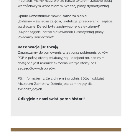
inspiracji. Mamy nadzieję, że nasze lekcje muzealne będą
wartościowym wsparciem w Waszej pracy dydaktycznej.
Opinie uczestników mówią same za siebie:
„Byliśmy – świetne zajęcia, prelekcja, przebieranki, zajęcia
plastyczne. Dzieci były zachwycone, dziękujemy!”
„Super zajęcia, pełne ciekawostek i kreatywnej pracy.
Polecamy serdecznie!”
Rezerwacje już trwają
Zapraszamy do planowania wizyt oraz pobierania plików
PDF z pełną ofertą edukacyjną i lekcjami muzealnymi –
dostępna jest również skrócona wersja oferty bez
szczegółowych opisów.
PS. Informujemy, że z dniem 1 grudnia 2025 r. oddział
Muzeum Zamek w Dębnie jest zamknięty dla
zwiedzających.
Odkryjcie z nami świat pełen historii!