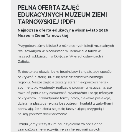
PEŁNA OFERTA ZAJĘĆ
EDUKACYJNYCH MUZEUM ZIEMI
TARNOWSKIEJ (PDF)
Najnowsza oferta edukacyjna wiosna–lato 2026
Muzeum Ziemi Tarnowskiej
Przygotowaliśmy blisko 80 różnorodnych lekcji muzealnych
realizowanych w placówkach w Tarnowie, a także w
naszych oddziałach w Dołędze, Wierzchosławicach i
Zalipiu.
To doskonała okazja, by w inspirujący i angażujący sposób
odkrywać historię, kulturę oraz dziedzictwo naszego
regionu. Nasze zajęcia zostały starannie opracowane tak,
aby nie tylko wspierały realizację programu nauczania, ale
również pobudzały ciekawość, wyobraźnię i pasję młodych
odkrywców. Interaktywne formy pracy, ciekawe prelekcje,
działania plastyczne oraz bezpośredni kontakt z zabytkami
sprawiają, że historia staje się fascynującą przygodą i
nauką poprzez doświadczenie.
Dziękujemy wszystkim nauczycielom za codzienne
zaangażowanie w rozwijanie zainteresowań swoich