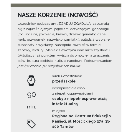
NASZE KORZENIE (NOWOŚĆ)
Uczestnicy podczas gry „ZGADUJ ZGADULA” zapoznają
się z najważniejszymi pojęciami dotyczącymi genealogii
(ród, rodzina, pokolenia, krewni, drzewo genealogiczne,
herb, przydomek, nazwisko, pamiątki), oglądają wybrane
eksponaty z wystawy. Następnie, również w formie
zabawy, lektury „Mania dziewczyna inne niż wszystkie” i
„Wścibscy” są punktem wyjścia do omówienia znaczenia
słów: kultura osobista, kultura narodowa. Podsumowaniem
jest ćwiczenie „W przysłowiach nauka”.
wiek uczestników
przedszkole
dostępność dla osób
90
z niepełnosprawnościami
osoby z niepełnosprawnością
intelektualną
min.
miejsce
Regionalne Centrum Edukacji o
Pamięci, ul. Mościckiego 27a, 33-
100 Tarnów