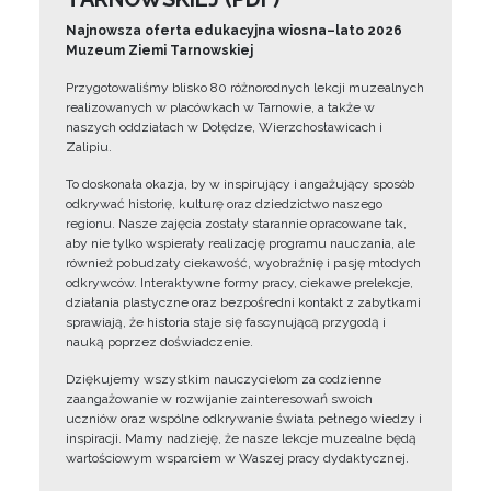
Najnowsza oferta edukacyjna wiosna–lato 2026
Muzeum Ziemi Tarnowskiej
Przygotowaliśmy blisko 80 różnorodnych lekcji muzealnych
realizowanych w placówkach w Tarnowie, a także w
naszych oddziałach w Dołędze, Wierzchosławicach i
Zalipiu.
To doskonała okazja, by w inspirujący i angażujący sposób
odkrywać historię, kulturę oraz dziedzictwo naszego
regionu. Nasze zajęcia zostały starannie opracowane tak,
aby nie tylko wspierały realizację programu nauczania, ale
również pobudzały ciekawość, wyobraźnię i pasję młodych
odkrywców. Interaktywne formy pracy, ciekawe prelekcje,
działania plastyczne oraz bezpośredni kontakt z zabytkami
sprawiają, że historia staje się fascynującą przygodą i
nauką poprzez doświadczenie.
Dziękujemy wszystkim nauczycielom za codzienne
zaangażowanie w rozwijanie zainteresowań swoich
uczniów oraz wspólne odkrywanie świata pełnego wiedzy i
inspiracji. Mamy nadzieję, że nasze lekcje muzealne będą
wartościowym wsparciem w Waszej pracy dydaktycznej.