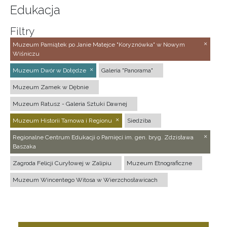
Edukacja
Filtry
Muzeum Pamiątek po Janie Matejce "Koryznówka" w Nowym
Wiśniczu
Muzeum Dwór w Dołędze
Galeria "Panorama"
Muzeum Zamek w Dębnie
Muzeum Ratusz - Galeria Sztuki Dawnej
Muzeum Historii Tarnowa i Regionu
Siedziba
Regionalne Centrum Edukacji o Pamięci im. gen. bryg. Zdzisława
Baszaka
Zagroda Felicji Curyłowej w Zalipiu
Muzeum Etnograficzne
Muzeum Wincentego Witosa w Wierzchosławicach