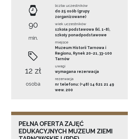
liczba uczestników
do 25 osób (grupy
zorganizowane)
90
wiek uczestników
szkoła podstawowa (kl. 1-8),
szkoły ponadpodstawowe
min.
miejsce
Muzeum Historii Tarnowa i
Regionu, Rynek 20-21, 33-100
Tarnów
uwagi
12 zł
wymagana rezerwacja
rezerwacja
osoba
nr telefonu: (+48) 14 621 21 49
wew. 200
PEŁNA OFERTA ZAJĘĆ
EDUKACYJNYCH MUZEUM ZIEMI
TARNOWSKIEJ (PDF)