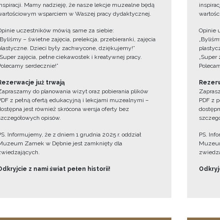
inspiracji. Mamy nadzieję, że nasze lekcje muzealne będą
inspira
wartościowym wsparciem w Waszej pracy dydaktycznej.
wartośc
Opinie uczestników mówią same za siebie:
Opinie 
„Byliśmy – świetne zajęcia, prelekcja, przebieranki, zajęcia
„Byliśmy
plastyczne. Dzieci były zachwycone, dziękujemy!”
plastyc
„Super zajęcia, pełne ciekawostek i kreatywnej pracy.
„Super 
Polecamy serdecznie!”
Polecam
Rezerwacje już trwają
Rezerw
Zapraszamy do planowania wizyt oraz pobierania plików
Zaprasz
PDF z pełną ofertą edukacyjną i lekcjami muzealnymi –
PDF z p
dostępna jest również skrócona wersja oferty bez
dostępn
szczegółowych opisów.
szczegó
PS. Informujemy, że z dniem 1 grudnia 2025 r. oddział
PS. Inf
Muzeum Zamek w Dębnie jest zamknięty dla
Muzeum
zwiedzających.
zwiedza
Odkryjcie z nami świat pełen historii!
Odkryjc