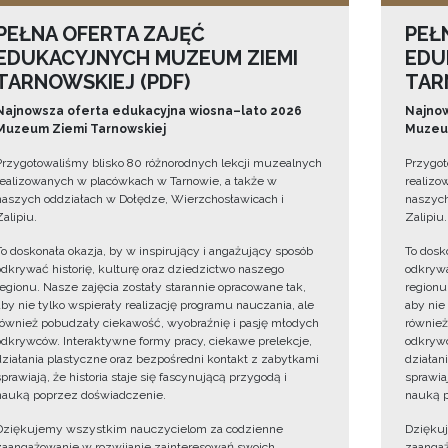
PEŁNA OFERTA ZAJĘĆ
PEŁ
EDUKACYJNYCH MUZEUM ZIEMI
EDU
TARNOWSKIEJ (PDF)
TAR
Najnowsza oferta edukacyjna wiosna–lato 2026
Najnow
Muzeum Ziemi Tarnowskiej
Muzeum
Przygotowaliśmy blisko 80 różnorodnych lekcji muzealnych
Przygot
realizowanych w placówkach w Tarnowie, a także w
realizo
naszych oddziałach w Dołędze, Wierzchosławicach i
naszych
Zalipiu.
Zalipiu.
To doskonała okazja, by w inspirujący i angażujący sposób
To dosk
odkrywać historię, kulturę oraz dziedzictwo naszego
odkrywa
regionu. Nasze zajęcia zostały starannie opracowane tak,
regionu
aby nie tylko wspierały realizację programu nauczania, ale
aby nie
również pobudzały ciekawość, wyobraźnię i pasję młodych
również
odkrywców. Interaktywne formy pracy, ciekawe prelekcje,
odkrywc
działania plastyczne oraz bezpośredni kontakt z zabytkami
działan
sprawiają, że historia staje się fascynującą przygodą i
sprawiaj
nauką poprzez doświadczenie.
nauką p
Dziękujemy wszystkim nauczycielom za codzienne
Dzięku
zaangażowanie w rozwijanie zainteresowań swoich
zaangaż