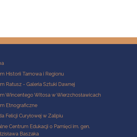
ba
 Historii Tarnowa i Regionu
 Ratusz - Galeria Sztuki Dawnej
m Wincentego Witosa w Wierzchosławicach
m Etnograficzne
a Felicji Curyłowej w Zalipiu
lne Centrum Edukacji o Pamięci im. gen.
dzisława Baszaka