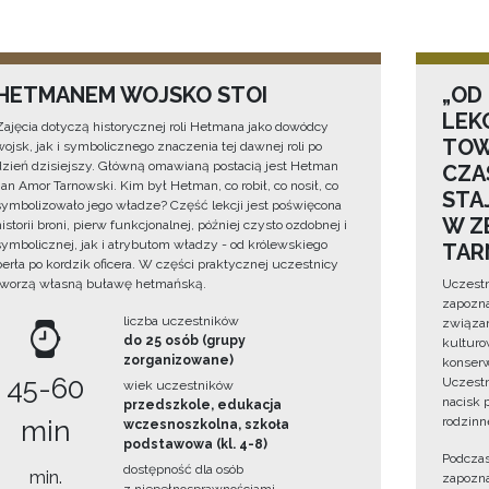
HETMANEM WOJSKO STOI
„OD
LEK
Zajęcia dotyczą historycznej roli Hetmana jako dowódcy
TOW
wojsk, jak i symbolicznego znaczenia tej dawnej roli po
dzień dzisiejszy. Główną omawianą postacią jest Hetman
CZA
Jan Amor Tarnowski. Kim był Hetman, co robił, co nosił, co
STA
symbolizowało jego władze? Część lekcji jest poświęcona
W Z
historii broni, pierw funkcjonalnej, później czysto ozdobnej i
symbolicznej, jak i atrybutom władzy - od królewskiego
TAR
berła po kordzik oficera. W części praktycznej uczestnicy
tworzą własną buławę hetmańską.
Uczestn
zapozna
liczba uczestników
związan
do 25 osób (grupy
kulturo
zorganizowane)
konserwa
45-60
Uczestn
wiek uczestników
nacisk 
przedszkole, edukacja
rodzinn
min
wczesnoszkolna, szkoła
podstawowa (kl. 4-8)
Podczas
dostępność dla osób
min.
zapozna