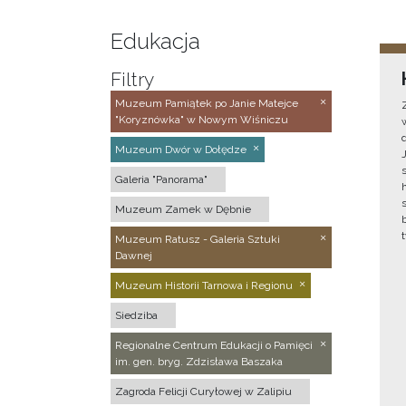
Edukacja
Filtry
Muzeum Pamiątek po Janie Matejce
"Koryznówka" w Nowym Wiśniczu
Muzeum Dwór w Dołędze
Galeria "Panorama"
Muzeum Zamek w Dębnie
Muzeum Ratusz - Galeria Sztuki
Dawnej
Muzeum Historii Tarnowa i Regionu
Siedziba
Regionalne Centrum Edukacji o Pamięci
im. gen. bryg. Zdzisława Baszaka
Zagroda Felicji Curyłowej w Zalipiu