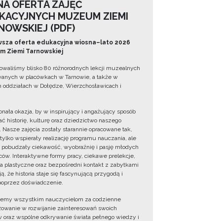
NA OFERTA ZAJĘĆ
KACYJNYCH MUZEUM ZIEMI
NOWSKIEJ (PDF)
sza oferta edukacyjna wiosna–lato 2026
 Ziemi Tarnowskiej
owaliśmy blisko 80 różnorodnych lekcji muzealnych
wanych w placówkach w Tarnowie, a także w
 oddziałach w Dołędze, Wierzchosławicach i
onała okazja, by w inspirujący i angażujący sposób
ć historię, kulturę oraz dziedzictwo naszego
. Nasze zajęcia zostały starannie opracowane tak,
 tylko wspierały realizację programu nauczania, ale
 pobudzały ciekawość, wyobraźnię i pasję młodych
ów. Interaktywne formy pracy, ciekawe prelekcje,
ia plastyczne oraz bezpośredni kontakt z zabytkami
ą, że historia staje się fascynującą przygodą i
oprzez doświadczenie.
jemy wszystkim nauczycielom za codzienne
owanie w rozwijanie zainteresowań swoich
 oraz wspólne odkrywanie świata pełnego wiedzy i