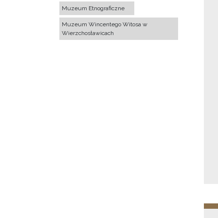
Muzeum Etnograficzne
Muzeum Wincentego Witosa w
Wierzchosławicach