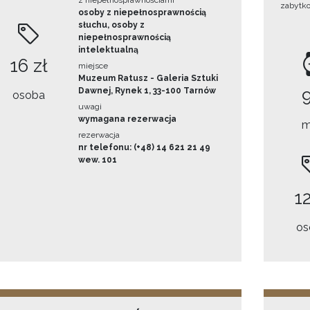
z niepełnosprawnościami
zabytk
osoby z niepełnosprawnością
słuchu, osoby z
niepełnosprawnością
intelektualną
16 zł
miejsce
Muzeum Ratusz - Galeria Sztuki
Dawnej, Rynek 1, 33-100 Tarnów
osoba
uwagi
wymagana rezerwacja
m
rezerwacja
nr telefonu: (+48) 14 621 21 49
wew. 101
12
os