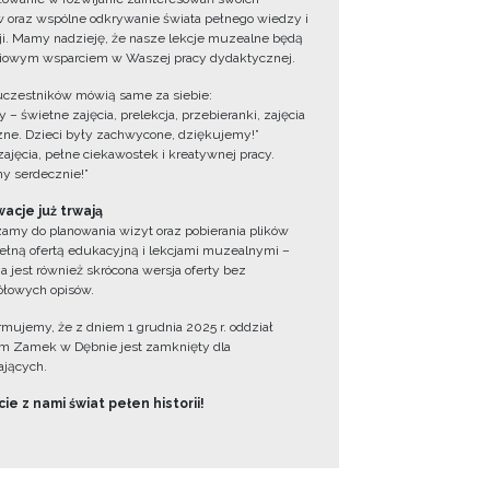
 oraz wspólne odkrywanie świata pełnego wiedzy i
cji. Mamy nadzieję, że nasze lekcje muzealne będą
iowym wsparciem w Waszej pracy dydaktycznej.
uczestników mówią same za siebie:
 – świetne zajęcia, prelekcja, przebieranki, zajęcia
zne. Dzieci były zachwycone, dziękujemy!”
zajęcia, pełne ciekawostek i kreatywnej pracy.
y serdecznie!”
acje już trwają
amy do planowania wizyt oraz pobierania plików
ełną ofertą edukacyjną i lekcjami muzealnymi –
a jest również skrócona wersja oferty bez
łowych opisów.
ormujemy, że z dniem 1 grudnia 2025 r. oddział
 Zamek w Dębnie jest zamknięty dla
jących.
ie z nami świat pełen historii!