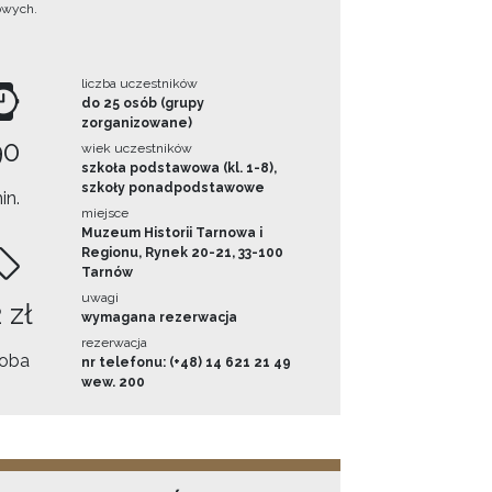
owych.
liczba uczestników
do 25 osób (grupy
zorganizowane)
90
wiek uczestników
szkoła podstawowa (kl. 1-8),
szkoły ponadpodstawowe
in.
miejsce
Muzeum Historii Tarnowa i
Regionu, Rynek 20-21, 33-100
Tarnów
uwagi
 zł
wymagana rezerwacja
rezerwacja
oba
nr telefonu: (+48) 14 621 21 49
wew. 200