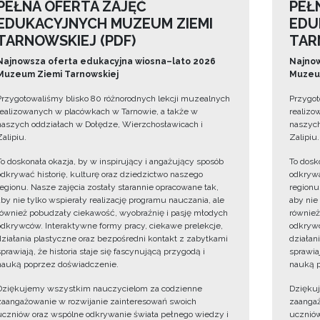
PEŁNA OFERTA ZAJĘĆ
PEŁ
EDUKACYJNYCH MUZEUM ZIEMI
EDU
TARNOWSKIEJ (PDF)
TAR
Najnowsza oferta edukacyjna wiosna–lato 2026
Najnow
Muzeum Ziemi Tarnowskiej
Muzeum
Przygotowaliśmy blisko 80 różnorodnych lekcji muzealnych
Przygot
realizowanych w placówkach w Tarnowie, a także w
realizo
naszych oddziałach w Dołędze, Wierzchosławicach i
naszych
Zalipiu.
Zalipiu.
To doskonała okazja, by w inspirujący i angażujący sposób
To dosk
odkrywać historię, kulturę oraz dziedzictwo naszego
odkrywa
regionu. Nasze zajęcia zostały starannie opracowane tak,
regionu
aby nie tylko wspierały realizację programu nauczania, ale
aby nie
również pobudzały ciekawość, wyobraźnię i pasję młodych
również
odkrywców. Interaktywne formy pracy, ciekawe prelekcje,
odkrywc
działania plastyczne oraz bezpośredni kontakt z zabytkami
działan
sprawiają, że historia staje się fascynującą przygodą i
sprawiaj
nauką poprzez doświadczenie.
nauką p
Dziękujemy wszystkim nauczycielom za codzienne
Dzięku
zaangażowanie w rozwijanie zainteresowań swoich
zaangaż
uczniów oraz wspólne odkrywanie świata pełnego wiedzy i
uczniów