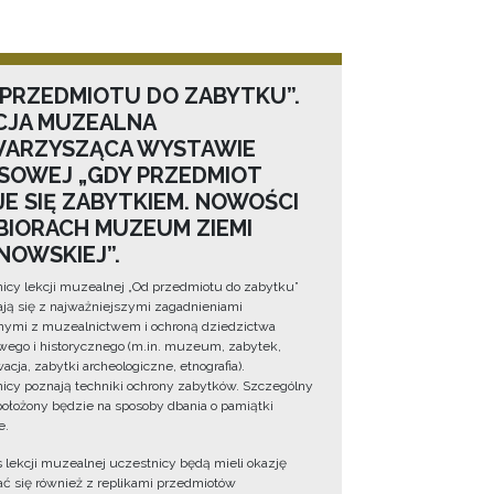
 PRZEDMIOTU DO ZABYTKU”.
CJA MUZEALNA
ARZYSZĄCA WYSTAWIE
SOWEJ „GDY PRZEDMIOT
JE SIĘ ZABYTKIEM. NOWOŚCI
BIORACH MUZEUM ZIEMI
NOWSKIEJ”.
icy lekcji muzealnej „Od przedmiotu do zabytku”
ją się z najważniejszymi zagadnieniami
ymi z muzealnictwem i ochroną dziedzictwa
wego i historycznego (m.in. muzeum, zabytek,
cja, zabytki archeologiczne, etnografia).
icy poznają techniki ochrony zabytków. Szczególny
położony będzie na sposoby dbania o pamiątki
e.
 lekcji muzealnej uczestnicy będą mieli okazję
ć się również z replikami przedmiotów