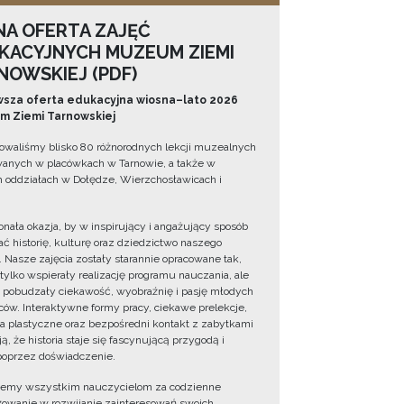
NA OFERTA ZAJĘĆ
KACYJNYCH MUZEUM ZIEMI
NOWSKIEJ (PDF)
sza oferta edukacyjna wiosna–lato 2026
 Ziemi Tarnowskiej
owaliśmy blisko 80 różnorodnych lekcji muzealnych
wanych w placówkach w Tarnowie, a także w
 oddziałach w Dołędze, Wierzchosławicach i
onała okazja, by w inspirujący i angażujący sposób
ć historię, kulturę oraz dziedzictwo naszego
. Nasze zajęcia zostały starannie opracowane tak,
 tylko wspierały realizację programu nauczania, ale
 pobudzały ciekawość, wyobraźnię i pasję młodych
ów. Interaktywne formy pracy, ciekawe prelekcje,
ia plastyczne oraz bezpośredni kontakt z zabytkami
ą, że historia staje się fascynującą przygodą i
oprzez doświadczenie.
jemy wszystkim nauczycielom za codzienne
owanie w rozwijanie zainteresowań swoich