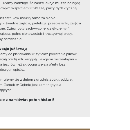
cji. Mamy nadzieję, że nasze lekcje muzealne będą
iowym wsparciem w Waszej pracy dydaktycznej.
uczestników mówią same za siebie:
 – świetne zajęcia, prelekcja, przebieranki, zajęcia
zne. Dzieci były zachwycone, dziękujemy!”
zajęcia, pełne ciekawostek i kreatywnej pracy.
y serdecznie!”
acje już trwają
amy do planowania wizyt oraz pobierania plików
ełną ofertą edukacyjną i lekcjami muzealnymi –
a jest również skrócona wersja oferty bez
łowych opisów.
ormujemy, że z dniem 1 grudnia 2025 r. oddział
 Zamek w Dębnie jest zamknięty dla
jących.
ie z nami świat pełen historii!