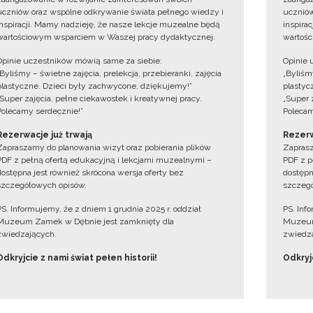
uczniów oraz wspólne odkrywanie świata pełnego wiedzy i
uczniów
inspiracji. Mamy nadzieję, że nasze lekcje muzealne będą
inspira
wartościowym wsparciem w Waszej pracy dydaktycznej.
wartośc
Opinie uczestników mówią same za siebie:
Opinie 
„Byliśmy – świetne zajęcia, prelekcja, przebieranki, zajęcia
„Byliśmy
plastyczne. Dzieci były zachwycone, dziękujemy!”
plastyc
„Super zajęcia, pełne ciekawostek i kreatywnej pracy.
„Super 
Polecamy serdecznie!”
Polecam
Rezerwacje już trwają
Rezerw
Zapraszamy do planowania wizyt oraz pobierania plików
Zaprasz
PDF z pełną ofertą edukacyjną i lekcjami muzealnymi –
PDF z p
dostępna jest również skrócona wersja oferty bez
dostępn
szczegółowych opisów.
szczegó
PS. Informujemy, że z dniem 1 grudnia 2025 r. oddział
PS. Inf
Muzeum Zamek w Dębnie jest zamknięty dla
Muzeum
zwiedzających.
zwiedza
Odkryjcie z nami świat pełen historii!
Odkryjc