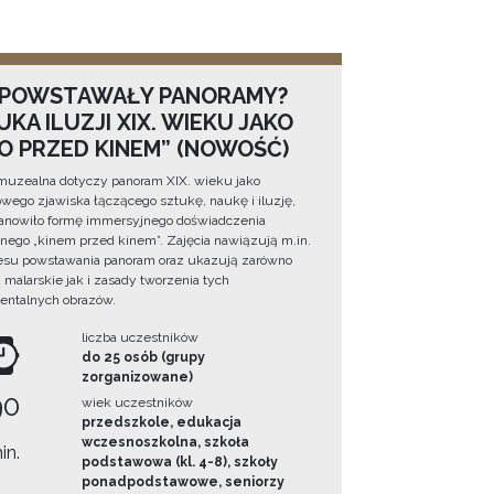
 POWSTAWAŁY PANORAMY?
KA ILUZJI XIX. WIEKU JAKO
NO PRZED KINEM” (NOWOŚĆ)
muzealna dotyczy panoram XIX. wieku jako
wego zjawiska łączącego sztukę, naukę i iluzję,
tanowiło formę immersyjnego doświadczenia
ego „kinem przed kinem”. Zajęcia nawiązują m.in.
esu powstawania panoram oraz ukazują zarówno
i malarskie jak i zasady tworzenia tych
ntalnych obrazów.
liczba uczestników
do 25 osób (grupy
zorganizowane)
90
wiek uczestników
przedszkole, edukacja
wczesnoszkolna, szkoła
in.
podstawowa (kl. 4-8), szkoły
ponadpodstawowe, seniorzy