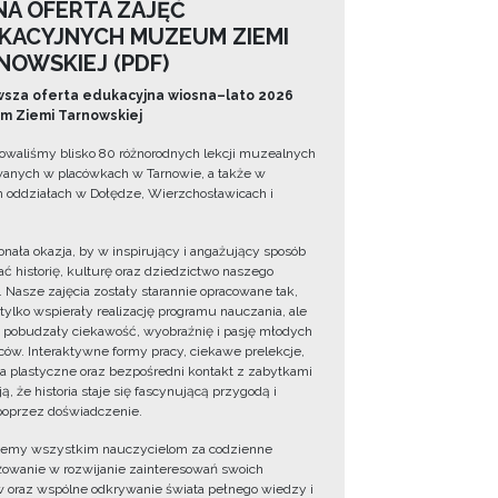
NA OFERTA ZAJĘĆ
KACYJNYCH MUZEUM ZIEMI
NOWSKIEJ (PDF)
sza oferta edukacyjna wiosna–lato 2026
 Ziemi Tarnowskiej
owaliśmy blisko 80 różnorodnych lekcji muzealnych
wanych w placówkach w Tarnowie, a także w
 oddziałach w Dołędze, Wierzchosławicach i
onała okazja, by w inspirujący i angażujący sposób
ć historię, kulturę oraz dziedzictwo naszego
. Nasze zajęcia zostały starannie opracowane tak,
 tylko wspierały realizację programu nauczania, ale
 pobudzały ciekawość, wyobraźnię i pasję młodych
ów. Interaktywne formy pracy, ciekawe prelekcje,
ia plastyczne oraz bezpośredni kontakt z zabytkami
ą, że historia staje się fascynującą przygodą i
oprzez doświadczenie.
jemy wszystkim nauczycielom za codzienne
owanie w rozwijanie zainteresowań swoich
 oraz wspólne odkrywanie świata pełnego wiedzy i