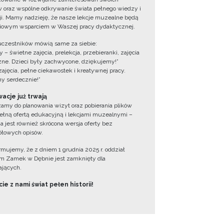
 oraz wspólne odkrywanie świata pełnego wiedzy i
cji. Mamy nadzieję, że nasze lekcje muzealne będą
iowym wsparciem w Waszej pracy dydaktycznej.
uczestników mówią same za siebie:
 – świetne zajęcia, prelekcja, przebieranki, zajęcia
zne. Dzieci były zachwycone, dziękujemy!”
zajęcia, pełne ciekawostek i kreatywnej pracy.
y serdecznie!”
acje już trwają
amy do planowania wizyt oraz pobierania plików
ełną ofertą edukacyjną i lekcjami muzealnymi –
a jest również skrócona wersja oferty bez
łowych opisów.
ormujemy, że z dniem 1 grudnia 2025 r. oddział
 Zamek w Dębnie jest zamknięty dla
jących.
ie z nami świat pełen historii!