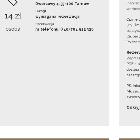
inspira
Dworcowy 4, 33-100 Tarnów
wartośc
uwagi
14 zł
wymagana rezerwacja
Opinie 
rezerwacja
„Byliśmy
osoba
nr telefonu: (+48) 784 912 326
plastyc
„Super 
Polecam
Rezerw
Zaprasz
PDF z p
dostępn
szczegó
PS. Inf
Muzeum
zwiedza
Odkryjc