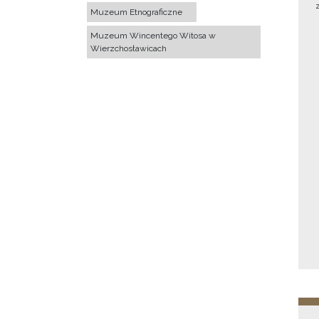
Muzeum Etnograficzne
Muzeum Wincentego Witosa w
Wierzchosławicach