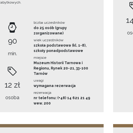
zabytkowych.
14
liczba uczestników
do 25 osób (grupy
os
zorganizowane)
90
wiek uczestników
szkoła podstawowa (kl. 1-8),
szkoły ponadpodstawowe
min.
miejsce
Muzeum Historii Tarnowa i
Regionu, Rynek 20-21, 33-100
Tarnów
uwagi
12 zł
wymagana rezerwacja
rezerwacja
osoba
nr telefonu: (+48) 14 621 21 49
wew. 200