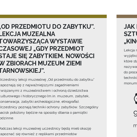
„OD PRZEDMIOTU DO ZABYTKU”.
JAK
LEKCJA MUZEALNA
SZTU
TOWARZYSZĄCA WYSTAWIE
„KI
CZASOWEJ „GDY PRZEDMIOT
Lekcja 
STAJE SIĘ ZABYTKIEM. NOWOŚCI
wyjątko
które s
W ZBIORACH MUZEUM ZIEMI
nazywan
TARNOWSKIEJ”.
do proc
technik
Uczestnicy lekcji muzealnej „Od przedmiotu do zabytku”
monume
zapoznają się z najważniejszymi zagadnieniami
związanymi z muzealnictwem i ochroną dziedzictwa
kulturowego i historycznego (m.in. muzeum, zabytek,
konserwacja, zabytki archeologiczne, etnografia).
Uczestnicy poznają techniki ochrony zabytków. Szczególny
nacisk położony będzie na sposoby dbania o pamiątki
rodzinne.
m
Podczas lekcji muzealnej uczestnicy będą mieli okazję
zapoznać się również z replikami przedmiotów