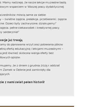
cji. Mamy nadzieję, że nasze lekcje muzealne będą
iowym wsparciem w Waszej pracy dydaktycznej.
uczestników mówią same za siebie:
 – świetne zajęcia, prelekcja, przebieranki, zajęcia
zne. Dzieci były zachwycone, dziękujemy!”
zajęcia, pełne ciekawostek i kreatywnej pracy.
y serdecznie!”
acje już trwają
amy do planowania wizyt oraz pobierania plików
ełną ofertą edukacyjną i lekcjami muzealnymi –
a jest również skrócona wersja oferty bez
łowych opisów.
ormujemy, że z dniem 1 grudnia 2025 r. oddział
 Zamek w Dębnie jest zamknięty dla
jących.
ie z nami świat pełen historii!