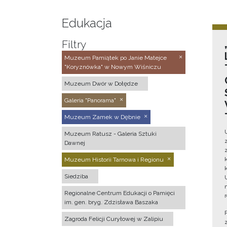
Edukacja
Filtry
Muzeum Pamiątek po Janie Matejce
"Koryznówka" w Nowym Wiśniczu
Muzeum Dwór w Dołędze
Galeria "Panorama"
Muzeum Zamek w Dębnie
Muzeum Ratusz - Galeria Sztuki
Dawnej
Muzeum Historii Tarnowa i Regionu
Siedziba
Regionalne Centrum Edukacji o Pamięci
im. gen. bryg. Zdzisława Baszaka
Zagroda Felicji Curyłowej w Zalipiu