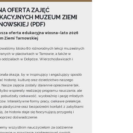
NA OFERTA ZAJĘĆ
KACYJNYCH MUZEUM ZIEMI
NOWSKIEJ (PDF)
sza oferta edukacyjna wiosna–lato 2026
 Ziemi Tarnowskiej
owaliśmy blisko 80 różnorodnych lekcji muzealnych
wanych w placówkach w Tarnowie, a także w
 oddziałach w Dołędze, Wierzchosławicach i
onała okazja, by w inspirujący i angażujący sposób
ć historię, kulturę oraz dziedzictwo naszego
. Nasze zajęcia zostały starannie opracowane tak,
 tylko wspierały realizację programu nauczania, ale
 pobudzały ciekawość, wyobraźnię i pasję młodych
ów. Interaktywne formy pracy, ciekawe prelekcje,
ia plastyczne oraz bezpośredni kontakt z zabytkami
ą, że historia staje się fascynującą przygodą i
oprzez doświadczenie.
jemy wszystkim nauczycielom za codzienne
owanie w rozwijanie zainteresowań swoich