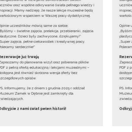
uczniów oraz wspólne odkrywanie świata pełnego wiedzy i
uczniów
inspiracji. Mamy nadzieję, że nasze lekcje muzealne będą
inspira
wartościowym wsparciem w Waszej pracy dydaktycznej.
wartośc
Opinie uczestników mówią same za siebie:
Opinie 
„Byliśmy – świetne zajęcia, prelekcja, przebieranki, zajęcia
„Byliśmy
plastyczne. Dzieci były zachwycone, dziękujemy!”
plastyc
„Super zajęcia, pełne ciekawostek i kreatywnej pracy.
„Super 
Polecamy serdecznie!”
Polecam
Rezerwacje już trwają
Rezerw
Zapraszamy do planowania wizyt oraz pobierania plików
Zaprasz
PDF z pełną ofertą edukacyjną i lekcjami muzealnymi –
PDF z p
dostępna jest również skrócona wersja oferty bez
dostępn
szczegółowych opisów.
szczegó
PS. Informujemy, że z dniem 1 grudnia 2025 r. oddział
PS. Inf
Muzeum Zamek w Dębnie jest zamknięty dla
Muzeum
zwiedzających.
zwiedza
Odkryjcie z nami świat pełen historii!
Odkryjc