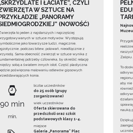
„SKRZYDLATE I ŁACIATE”, CZYLI
PEŁ
ZWIERZĘTA W SZTUCE NA
EDU
PRZYKŁADZIE „PANORAMY
TAR
SIEDMIOGRODZKIEJ” (NOWOŚĆ)
Najnow
Muzeum
Zwierzęta to jeden z najstarszych i najczęściej
przygotowywanych w sztuce motywów. Występują
Przygot
symbolicznie jako towarzysze ludzi, magicznie,
realizo
egzotycznie, podczas bitew, polowań, nieodłącznie z
naszych
przyrodą. Sama obecność zwierząt w sztuce wynika z
Zalipiu.
fundamentalnej potrzeby człowieka, by określić relację
między sobą a światem innych istot. Część plastyczna
To dosk
będzie poświęcona malowaniu odlewów gipsowych
odkrywa
przedstawiających konia.
regionu
aby nie
liczba uczestników
również
do 25 osób (grupy
odkrywc
zorganizowane)
działan
90 min
wiek uczestników
sprawiaj
Oferta skierowana do
nauką p
przedszkoli oraz szkół
min.
podstawowych klasy 1-4.
Dzięku
zaangaż
miejsce
uczniów
Galeria „Panorama” Plac