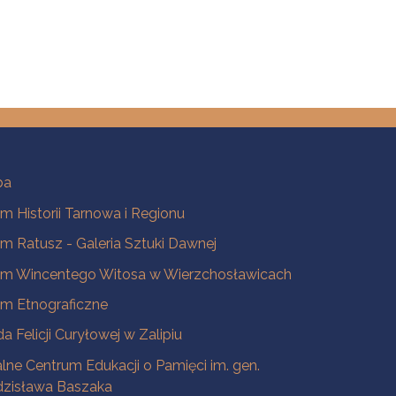
ba
 Historii Tarnowa i Regionu
 Ratusz - Galeria Sztuki Dawnej
m Wincentego Witosa w Wierzchosławicach
m Etnograficzne
a Felicji Curyłowej w Zalipiu
lne Centrum Edukacji o Pamięci im. gen.
dzisława Baszaka