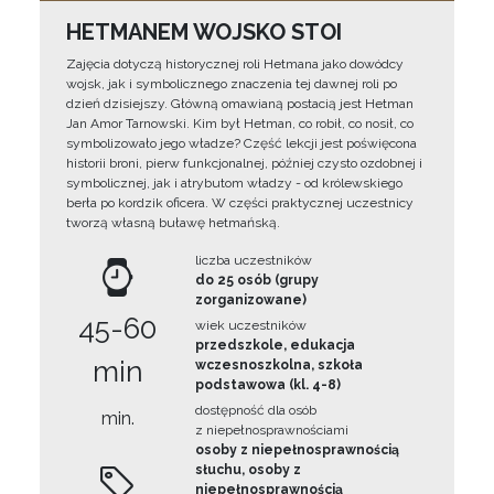
HETMANEM WOJSKO STOI
Zajęcia dotyczą historycznej roli Hetmana jako dowódcy
wojsk, jak i symbolicznego znaczenia tej dawnej roli po
dzień dzisiejszy. Główną omawianą postacią jest Hetman
Jan Amor Tarnowski. Kim był Hetman, co robił, co nosił, co
symbolizowało jego władze? Część lekcji jest poświęcona
historii broni, pierw funkcjonalnej, później czysto ozdobnej i
symbolicznej, jak i atrybutom władzy - od królewskiego
berła po kordzik oficera. W części praktycznej uczestnicy
tworzą własną buławę hetmańską.
liczba uczestników
do 25 osób (grupy
zorganizowane)
45-60
wiek uczestników
przedszkole, edukacja
min
wczesnoszkolna, szkoła
podstawowa (kl. 4-8)
dostępność dla osób
min.
z niepełnosprawnościami
osoby z niepełnosprawnością
słuchu, osoby z
niepełnosprawnością