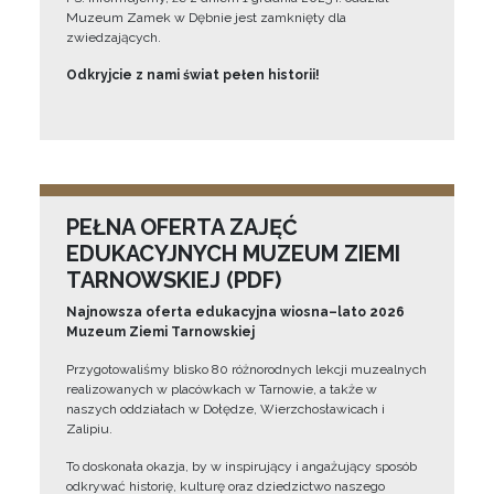
Muzeum Zamek w Dębnie jest zamknięty dla
zwiedzających.
Odkryjcie z nami świat pełen historii!
PEŁNA OFERTA ZAJĘĆ
EDUKACYJNYCH MUZEUM ZIEMI
TARNOWSKIEJ (PDF)
Najnowsza oferta edukacyjna wiosna–lato 2026
Muzeum Ziemi Tarnowskiej
Przygotowaliśmy blisko 80 różnorodnych lekcji muzealnych
realizowanych w placówkach w Tarnowie, a także w
naszych oddziałach w Dołędze, Wierzchosławicach i
Zalipiu.
To doskonała okazja, by w inspirujący i angażujący sposób
odkrywać historię, kulturę oraz dziedzictwo naszego