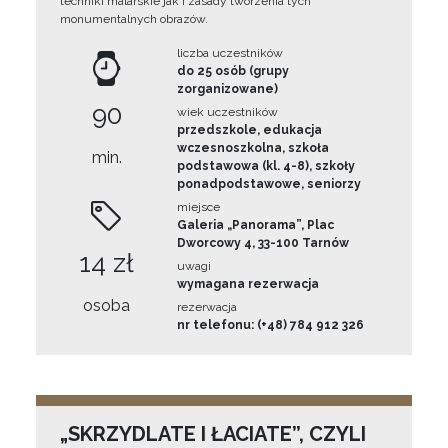
techniki malarskie jak i zasady tworzenia tych
monumentalnych obrazów.
liczba uczestników
do 25 osób (grupy
zorganizowane)
90
wiek uczestników
przedszkole, edukacja
wczesnoszkolna, szkoła
min.
podstawowa (kl. 4-8), szkoły
ponadpodstawowe, seniorzy
miejsce
Galeria „Panorama”, Plac
Dworcowy 4, 33-100 Tarnów
14 zł
uwagi
wymagana rezerwacja
osoba
rezerwacja
nr telefonu: (+48) 784 912 326
„SKRZYDLATE I ŁACIATE”, CZYLI