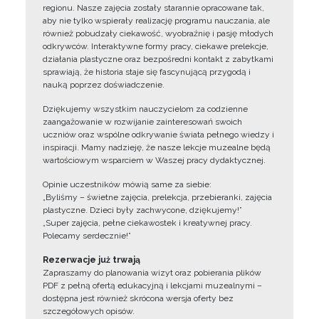
regionu. Nasze zajęcia zostały starannie opracowane tak,
aby nie tylko wspierały realizację programu nauczania, ale
również pobudzały ciekawość, wyobraźnię i pasję młodych
odkrywców. Interaktywne formy pracy, ciekawe prelekcje,
działania plastyczne oraz bezpośredni kontakt z zabytkami
sprawiają, że historia staje się fascynującą przygodą i
nauką poprzez doświadczenie.
Dziękujemy wszystkim nauczycielom za codzienne
zaangażowanie w rozwijanie zainteresowań swoich
uczniów oraz wspólne odkrywanie świata pełnego wiedzy i
inspiracji. Mamy nadzieję, że nasze lekcje muzealne będą
wartościowym wsparciem w Waszej pracy dydaktycznej.
Opinie uczestników mówią same za siebie:
„Byliśmy – świetne zajęcia, prelekcja, przebieranki, zajęcia
plastyczne. Dzieci były zachwycone, dziękujemy!”
„Super zajęcia, pełne ciekawostek i kreatywnej pracy.
Polecamy serdecznie!”
Rezerwacje już trwają
Zapraszamy do planowania wizyt oraz pobierania plików
PDF z pełną ofertą edukacyjną i lekcjami muzealnymi –
dostępna jest również skrócona wersja oferty bez
szczegółowych opisów.