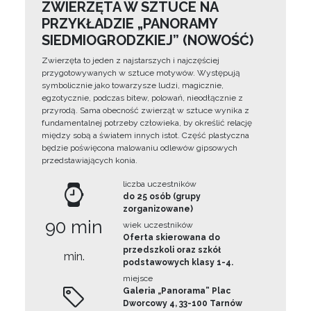
ZWIERZĘTA W SZTUCE NA
PRZYKŁADZIE „PANORAMY
SIEDMIOGRODZKIEJ” (NOWOŚĆ)
Zwierzęta to jeden z najstarszych i najczęściej
przygotowywanych w sztuce motywów. Występują
symbolicznie jako towarzysze ludzi, magicznie,
egzotycznie, podczas bitew, polowań, nieodłącznie z
przyrodą. Sama obecność zwierząt w sztuce wynika z
fundamentalnej potrzeby człowieka, by określić relację
między sobą a światem innych istot. Część plastyczna
będzie poświęcona malowaniu odlewów gipsowych
przedstawiających konia.
liczba uczestników
do 25 osób (grupy
zorganizowane)
90 min
wiek uczestników
Oferta skierowana do
przedszkoli oraz szkół
min.
podstawowych klasy 1-4.
miejsce
Galeria „Panorama” Plac
Dworcowy 4, 33-100 Tarnów