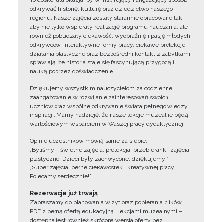
To doskonała okazja, by w inspirujący i angażujący sposób
odkrywać historię, kulturę oraz dziedzictwo naszego
regionu. Nasze zajęcia zostały starannie opracowane tak,
aby nie tylko wspierały realizację programu nauczania, ale
również pobudzały ciekawość, wyobraźnię i pasję młodych
odkrywców. Interaktywne formy pracy, ciekawe prelekcje,
działania plastyczne oraz bezpośredni kontakt z zabytkami
sprawiają, że historia staje się fascynującą przygodą i
nauką poprzez doświadczenie.
Dziękujemy wszystkim nauczycielom za codzienne
zaangażowanie w rozwijanie zainteresowań swoich
uczniów oraz wspólne odkrywanie świata pełnego wiedzy i
inspiracji. Mamy nadzieję, że nasze lekcje muzealne będą
wartościowym wsparciem w Waszej pracy dydaktycznej.
Opinie uczestników mówią same za siebie:
„Byliśmy – świetne zajęcia, prelekcja, przebieranki, zajęcia
plastyczne. Dzieci były zachwycone, dziękujemy!”
„Super zajęcia, pełne ciekawostek i kreatywnej pracy.
Polecamy serdecznie!”
Rezerwacje już trwają
Zapraszamy do planowania wizyt oraz pobierania plików
PDF z pełną ofertą edukacyjną i lekcjami muzealnymi –
dostępna jest również skrócona wersja oferty bez