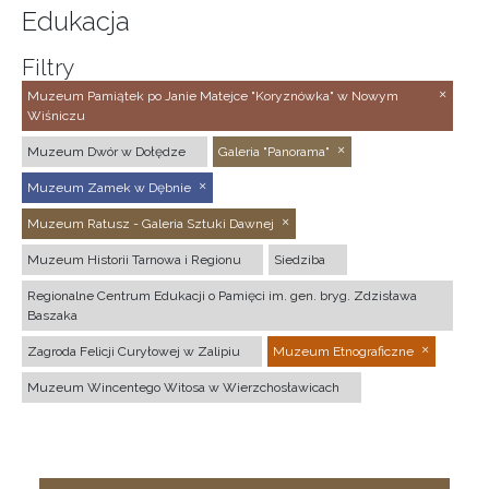
Edukacja
Filtry
Muzeum Pamiątek po Janie Matejce "Koryznówka" w Nowym
Wiśniczu
Muzeum Dwór w Dołędze
Galeria "Panorama"
Muzeum Zamek w Dębnie
Muzeum Ratusz - Galeria Sztuki Dawnej
Muzeum Historii Tarnowa i Regionu
Siedziba
Regionalne Centrum Edukacji o Pamięci im. gen. bryg. Zdzisława
Baszaka
Zagroda Felicji Curyłowej w Zalipiu
Muzeum Etnograficzne
Muzeum Wincentego Witosa w Wierzchosławicach