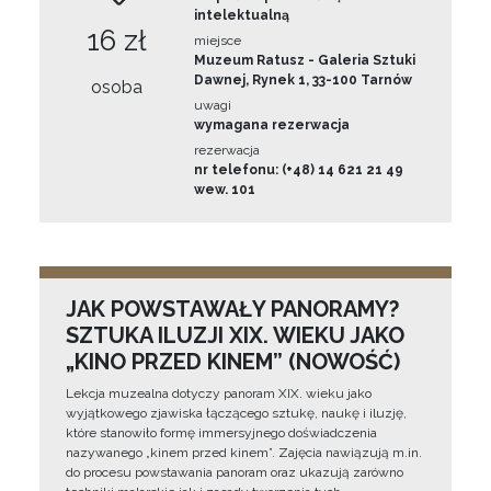
intelektualną
16 zł
miejsce
Muzeum Ratusz - Galeria Sztuki
Dawnej, Rynek 1, 33-100 Tarnów
osoba
uwagi
wymagana rezerwacja
rezerwacja
nr telefonu: (+48) 14 621 21 49
wew. 101
JAK POWSTAWAŁY PANORAMY?
SZTUKA ILUZJI XIX. WIEKU JAKO
„KINO PRZED KINEM” (NOWOŚĆ)
Lekcja muzealna dotyczy panoram XIX. wieku jako
wyjątkowego zjawiska łączącego sztukę, naukę i iluzję,
które stanowiło formę immersyjnego doświadczenia
nazywanego „kinem przed kinem”. Zajęcia nawiązują m.in.
do procesu powstawania panoram oraz ukazują zarówno