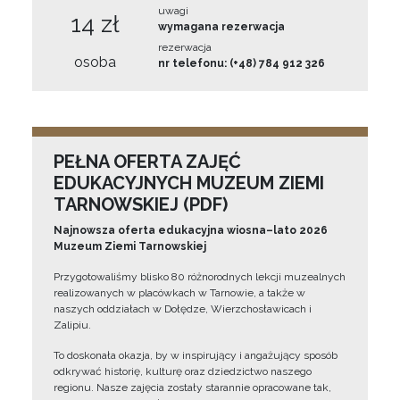
uwagi
14 zł
wymagana rezerwacja
rezerwacja
osoba
nr telefonu: (+48) 784 912 326
PEŁNA OFERTA ZAJĘĆ
EDUKACYJNYCH MUZEUM ZIEMI
TARNOWSKIEJ (PDF)
Najnowsza oferta edukacyjna wiosna–lato 2026
Muzeum Ziemi Tarnowskiej
Przygotowaliśmy blisko 80 różnorodnych lekcji muzealnych
realizowanych w placówkach w Tarnowie, a także w
naszych oddziałach w Dołędze, Wierzchosławicach i
Zalipiu.
To doskonała okazja, by w inspirujący i angażujący sposób
odkrywać historię, kulturę oraz dziedzictwo naszego
regionu. Nasze zajęcia zostały starannie opracowane tak,