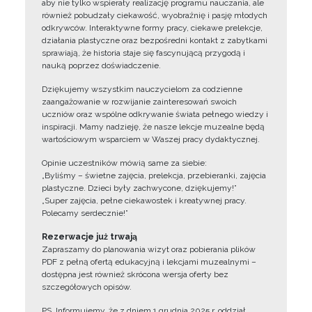
aby nie tylko wspierały realizację programu nauczania, ale
również pobudzały ciekawość, wyobraźnię i pasję młodych
odkrywców. Interaktywne formy pracy, ciekawe prelekcje,
działania plastyczne oraz bezpośredni kontakt z zabytkami
sprawiają, że historia staje się fascynującą przygodą i
nauką poprzez doświadczenie.
Dziękujemy wszystkim nauczycielom za codzienne
zaangażowanie w rozwijanie zainteresowań swoich
uczniów oraz wspólne odkrywanie świata pełnego wiedzy i
inspiracji. Mamy nadzieję, że nasze lekcje muzealne będą
wartościowym wsparciem w Waszej pracy dydaktycznej.
Opinie uczestników mówią same za siebie:
„Byliśmy – świetne zajęcia, prelekcja, przebieranki, zajęcia
plastyczne. Dzieci były zachwycone, dziękujemy!”
„Super zajęcia, pełne ciekawostek i kreatywnej pracy.
Polecamy serdecznie!”
Rezerwacje już trwają
Zapraszamy do planowania wizyt oraz pobierania plików
PDF z pełną ofertą edukacyjną i lekcjami muzealnymi –
dostępna jest również skrócona wersja oferty bez
szczegółowych opisów.
PS. Informujemy, że z dniem 1 grudnia 2025 r. oddział