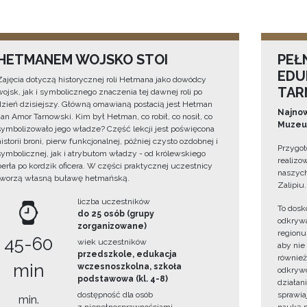
HETMANEM WOJSKO STOI
PEŁ
EDU
Zajęcia dotyczą historycznej roli Hetmana jako dowódcy
TAR
wojsk, jak i symbolicznego znaczenia tej dawnej roli po
dzień dzisiejszy. Główną omawianą postacią jest Hetman
Najnow
Jan Amor Tarnowski. Kim był Hetman, co robił, co nosił, co
Muzeum
symbolizowało jego władze? Część lekcji jest poświęcona
historii broni, pierw funkcjonalnej, później czysto ozdobnej i
Przygot
symbolicznej, jak i atrybutom władzy - od królewskiego
realizo
berła po kordzik oficera. W części praktycznej uczestnicy
naszych
tworzą własną buławę hetmańską.
Zalipiu.
liczba uczestników
To dosk
do 25 osób (grupy
odkrywa
zorganizowane)
regionu
45-60
wiek uczestników
aby nie
przedszkole, edukacja
również
min
wczesnoszkolna, szkoła
odkrywc
podstawowa (kl. 4-8)
działan
dostępność dla osób
sprawiaj
min.