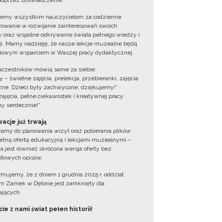
oprzez doświadczenie.
jemy wszystkim nauczycielom za codzienne
owanie w rozwijanie zainteresowań swoich
 oraz wspólne odkrywanie świata pełnego wiedzy i
cji. Mamy nadzieję, że nasze lekcje muzealne będą
iowym wsparciem w Waszej pracy dydaktycznej.
uczestników mówią same za siebie:
 – świetne zajęcia, prelekcja, przebieranki, zajęcia
zne. Dzieci były zachwycone, dziękujemy!”
zajęcia, pełne ciekawostek i kreatywnej pracy.
y serdecznie!”
acje już trwają
amy do planowania wizyt oraz pobierania plików
ełną ofertą edukacyjną i lekcjami muzealnymi –
a jest również skrócona wersja oferty bez
łowych opisów.
ormujemy, że z dniem 1 grudnia 2025 r. oddział
 Zamek w Dębnie jest zamknięty dla
jących.
ie z nami świat pełen historii!