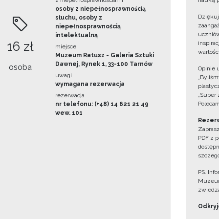
z niepełnosprawnościami
nauką p
osoby z niepełnosprawnością
Dzięku
słuchu, osoby z
zaangaż
niepełnosprawnością
uczniów
intelektualną
16 zł
inspira
miejsce
wartośc
Muzeum Ratusz - Galeria Sztuki
Dawnej, Rynek 1, 33-100 Tarnów
osoba
Opinie 
uwagi
„Byliśmy
wymagana rezerwacja
plastyc
„Super 
rezerwacja
Polecam
nr telefonu: (+48) 14 621 21 49
wew. 101
Rezerw
Zaprasz
PDF z p
dostępn
szczegó
PS. Inf
Muzeum
zwiedza
Odkryjc