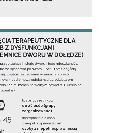
ĘCIA TERAPEUTYCZNE DLA
B Z DYSFUNKCJAMI
JEMNICE DWORU W DOŁĘDZE)
 przybliżająca historię dworu i jego mieszkańców
ne ze spacerem po dworski parku oraz częścią
zną. Zajęcia realizowane w ramach projektu
nova – systemowa opieka nad dziedzictwem
olskich muzeach na wolnym powietrzu” (wspólna
muzealna).
liczba uczestników
do 20 osób (grupy
zorganizowane)
. 45
dostępność dla osób
z niepełnosprawnościami
osoby z niepełnosprawnością
in.