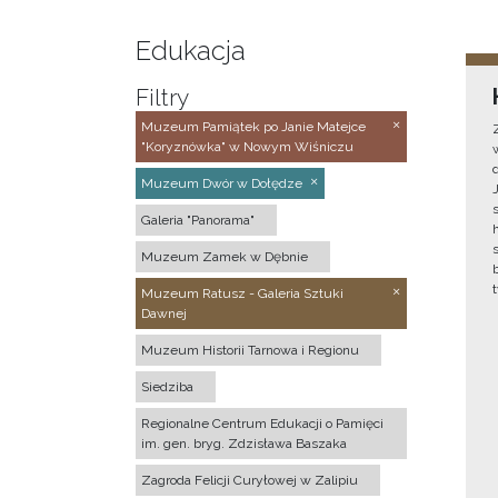
Edukacja
Filtry
Muzeum Pamiątek po Janie Matejce
"Koryznówka" w Nowym Wiśniczu
Muzeum Dwór w Dołędze
Galeria "Panorama"
Muzeum Zamek w Dębnie
Muzeum Ratusz - Galeria Sztuki
Dawnej
Muzeum Historii Tarnowa i Regionu
Siedziba
Regionalne Centrum Edukacji o Pamięci
im. gen. bryg. Zdzisława Baszaka
Zagroda Felicji Curyłowej w Zalipiu