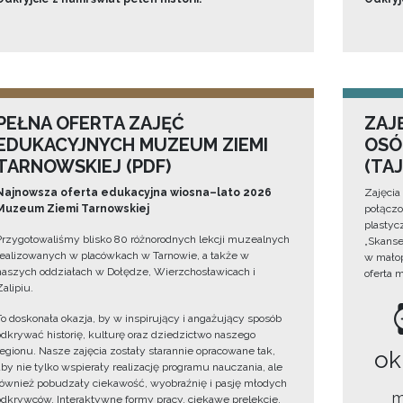
PEŁNA OFERTA ZAJĘĆ
ZAJ
EDUKACYJNYCH MUZEUM ZIEMI
OSÓ
TARNOWSKIEJ (PDF)
(TA
Najnowsza oferta edukacyjna wiosna–lato 2026
Zajęcia
Muzeum Ziemi Tarnowskiej
połączo
plastyc
Przygotowaliśmy blisko 80 różnorodnych lekcji muzealnych
„Skanse
realizowanych w placówkach w Tarnowie, a także w
w małop
naszych oddziałach w Dołędze, Wierzchosławicach i
oferta 
Zalipiu.
To doskonała okazja, by w inspirujący i angażujący sposób
odkrywać historię, kulturę oraz dziedzictwo naszego
regionu. Nasze zajęcia zostały starannie opracowane tak,
ok
aby nie tylko wspierały realizację programu nauczania, ale
również pobudzały ciekawość, wyobraźnię i pasję młodych
m
odkrywców. Interaktywne formy pracy, ciekawe prelekcje,