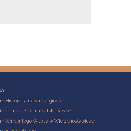
ba
 Historii Tarnowa i Regionu
 Ratusz - Galeria Sztuki Dawnej
m Wincentego Witosa w Wierzchosławicach
m Etnograficzne