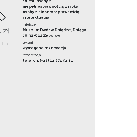
słuchu osoby z
niepełnosprawnością wzroku
osoby z niepełnosprawnością
intelektualną
miejsce
 zł
Muzeum Dwór w Dołędze, Dołęga
10, 32-821 Zaborów
uwagi
oba
wymagana rezerwacja
rezerwacja
telefon: (+48) 14 671 54 14