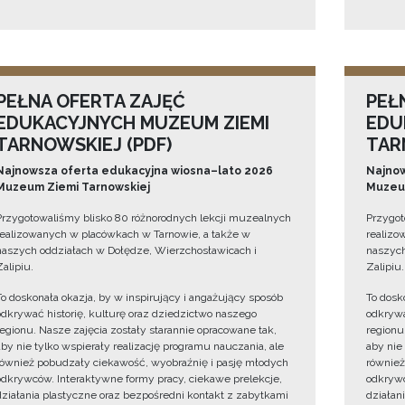
PEŁNA OFERTA ZAJĘĆ
PEŁ
EDUKACYJNYCH MUZEUM ZIEMI
EDU
TARNOWSKIEJ (PDF)
TAR
Najnowsza oferta edukacyjna wiosna–lato 2026
Najnow
Muzeum Ziemi Tarnowskiej
Muzeum
Przygotowaliśmy blisko 80 różnorodnych lekcji muzealnych
Przygot
realizowanych w placówkach w Tarnowie, a także w
realizo
naszych oddziałach w Dołędze, Wierzchosławicach i
naszych
Zalipiu.
Zalipiu.
To doskonała okazja, by w inspirujący i angażujący sposób
To dosk
odkrywać historię, kulturę oraz dziedzictwo naszego
odkrywa
regionu. Nasze zajęcia zostały starannie opracowane tak,
regionu
aby nie tylko wspierały realizację programu nauczania, ale
aby nie
również pobudzały ciekawość, wyobraźnię i pasję młodych
również
odkrywców. Interaktywne formy pracy, ciekawe prelekcje,
odkrywc
działania plastyczne oraz bezpośredni kontakt z zabytkami
działan