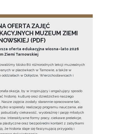
NA OFERTA ZAJĘĆ
KACYJNYCH MUZEUM ZIEMI
NOWSKIEJ (PDF)
sza oferta edukacyjna wiosna–lato 2026
 Ziemi Tarnowskiej
owaliśmy blisko 80 różnorodnych lekcji muzealnych
wanych w placówkach w Tarnowie, a także w
 oddziałach w Dołędze, Wierzchosławicach i
onała okazja, by w inspirujący i angażujący sposób
ć historię, kulturę oraz dziedzictwo naszego
. Nasze zajęcia zostały starannie opracowane tak,
 tylko wspierały realizację programu nauczania, ale
 pobudzały ciekawość, wyobraźnię i pasję młodych
ów. Interaktywne formy pracy, ciekawe prelekcje,
ia plastyczne oraz bezpośredni kontakt z zabytkami
ą, że historia staje się fascynującą przygodą i