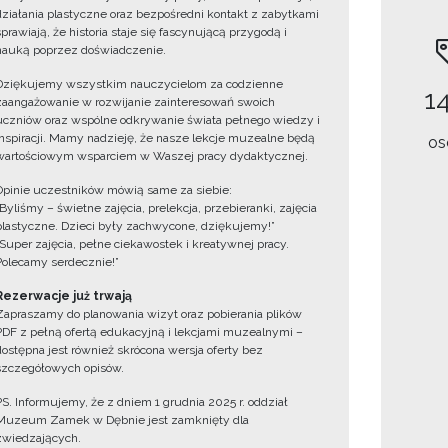
działania plastyczne oraz bezpośredni kontakt z zabytkami
sprawiają, że historia staje się fascynującą przygodą i
nauką poprzez doświadczenie.
Dziękujemy wszystkim nauczycielom za codzienne
14
zaangażowanie w rozwijanie zainteresowań swoich
uczniów oraz wspólne odkrywanie świata pełnego wiedzy i
inspiracji. Mamy nadzieję, że nasze lekcje muzealne będą
os
wartościowym wsparciem w Waszej pracy dydaktycznej.
Opinie uczestników mówią same za siebie:
„Byliśmy – świetne zajęcia, prelekcja, przebieranki, zajęcia
plastyczne. Dzieci były zachwycone, dziękujemy!”
„Super zajęcia, pełne ciekawostek i kreatywnej pracy.
Polecamy serdecznie!”
Rezerwacje już trwają
Zapraszamy do planowania wizyt oraz pobierania plików
PDF z pełną ofertą edukacyjną i lekcjami muzealnymi –
dostępna jest również skrócona wersja oferty bez
szczegółowych opisów.
PS. Informujemy, że z dniem 1 grudnia 2025 r. oddział
Muzeum Zamek w Dębnie jest zamknięty dla
zwiedzających.