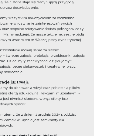
ą, że historia staje się fascynującą przygodą i
oprzez doświadczenie.
jemy wszystkim nauczycielom za codzienne
owanie w rozwijanie zainteresowań swoich
 oraz wspólne odkrywanie świata pełnego wiedzy i
cji. Mamy nadzieję, że nasze lekcje muzealne będą
iowym wsparciem w Waszej pracy dydaktycznej.
uczestników mówią same za siebie:
 – świetne zajęcia, prelekcja, przebieranki, zajęcia
zne. Dzieci były zachwycone, dziękujemy!”
zajęcia, pełne ciekawostek i kreatywnej pracy.
y serdecznie!”
acje już trwają
amy do planowania wizyt oraz pobierania plików
ełną ofertą edukacyjną i lekcjami muzealnymi –
a jest również skrócona wersja oferty bez
łowych opisów.
ormujemy, że z dniem 1 grudnia 2025 r. oddział
 Zamek w Dębnie jest zamknięty dla
jących.
ie z nami świat pełen historii!