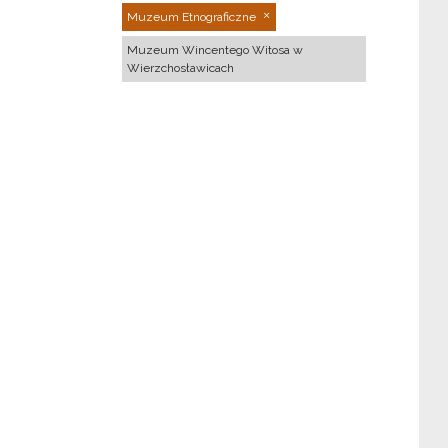
Muzeum Etnograficzne
Muzeum Wincentego Witosa w
Wierzchosławicach