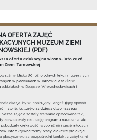
NA OFERTA ZAJĘĆ
KACYJNYCH MUZEUM ZIEMI
NOWSKIEJ (PDF)
sza oferta edukacyjna wiosna–lato 2026
 Ziemi Tarnowskiej
owaliśmy blisko 80 różnorodnych lekcji muzealnych
wanych w placówkach w Tarnowie, a także w
 oddziałach w Dołędze, Wierzchosławicach i
onała okazja, by w inspirujący i angażujący sposób
ć historię, kulturę oraz dziedzictwo naszego
. Nasze zajęcia zostały starannie opracowane tak,
 tylko wspierały realizację programu nauczania, ale
 pobudzały ciekawość, wyobraźnię i pasję młodych
ów. Interaktywne formy pracy, ciekawe prelekcje,
ia plastyczne oraz bezpośredni kontakt z zabytkami