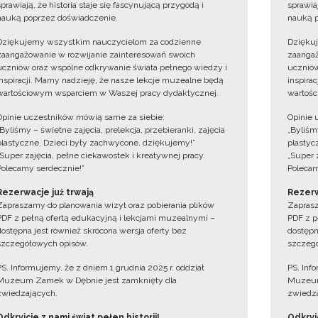
sprawiają, że historia staje się fascynującą przygodą i
sprawiaj
nauką poprzez doświadczenie.
nauką p
Dziękujemy wszystkim nauczycielom za codzienne
Dzięku
zaangażowanie w rozwijanie zainteresowań swoich
zaangaż
uczniów oraz wspólne odkrywanie świata pełnego wiedzy i
uczniów
inspiracji. Mamy nadzieję, że nasze lekcje muzealne będą
inspira
wartościowym wsparciem w Waszej pracy dydaktycznej.
wartośc
Opinie uczestników mówią same za siebie:
Opinie 
„Byliśmy – świetne zajęcia, prelekcja, przebieranki, zajęcia
„Byliśmy
plastyczne. Dzieci były zachwycone, dziękujemy!”
plastyc
„Super zajęcia, pełne ciekawostek i kreatywnej pracy.
„Super 
Polecamy serdecznie!”
Polecam
Rezerwacje już trwają
Rezerw
Zapraszamy do planowania wizyt oraz pobierania plików
Zaprasz
PDF z pełną ofertą edukacyjną i lekcjami muzealnymi –
PDF z p
dostępna jest również skrócona wersja oferty bez
dostępn
szczegółowych opisów.
szczegó
PS. Informujemy, że z dniem 1 grudnia 2025 r. oddział
PS. Inf
Muzeum Zamek w Dębnie jest zamknięty dla
Muzeum
zwiedzających.
zwiedza
Odkryjcie z nami świat pełen historii!
Odkryjc