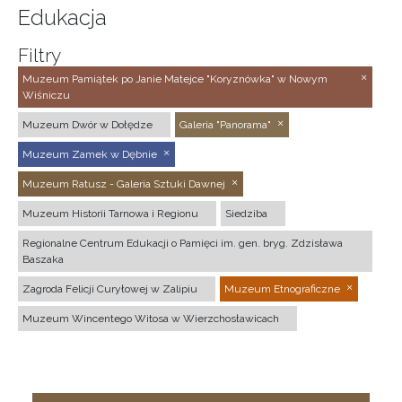
Edukacja
Filtry
Muzeum Pamiątek po Janie Matejce "Koryznówka" w Nowym
Wiśniczu
Muzeum Dwór w Dołędze
Galeria "Panorama"
Muzeum Zamek w Dębnie
Muzeum Ratusz - Galeria Sztuki Dawnej
Muzeum Historii Tarnowa i Regionu
Siedziba
Regionalne Centrum Edukacji o Pamięci im. gen. bryg. Zdzisława
Baszaka
Zagroda Felicji Curyłowej w Zalipiu
Muzeum Etnograficzne
Muzeum Wincentego Witosa w Wierzchosławicach