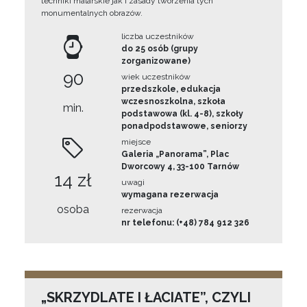
techniki malarskie jak i zasady tworzenia tych
monumentalnych obrazów.
liczba uczestników
do 25 osób (grupy
zorganizowane)
90
wiek uczestników
przedszkole, edukacja
wczesnoszkolna, szkoła
min.
podstawowa (kl. 4-8), szkoły
ponadpodstawowe, seniorzy
miejsce
Galeria „Panorama”, Plac
Dworcowy 4, 33-100 Tarnów
14 zł
uwagi
wymagana rezerwacja
osoba
rezerwacja
nr telefonu: (+48) 784 912 326
„SKRZYDLATE I ŁACIATE”, CZYLI