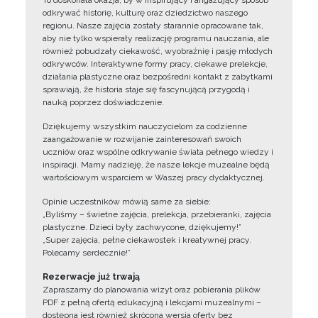
To doskonała okazja, by w inspirujący i angażujący sposób
odkrywać historię, kulturę oraz dziedzictwo naszego
regionu. Nasze zajęcia zostały starannie opracowane tak,
aby nie tylko wspierały realizację programu nauczania, ale
również pobudzały ciekawość, wyobraźnię i pasję młodych
odkrywców. Interaktywne formy pracy, ciekawe prelekcje,
działania plastyczne oraz bezpośredni kontakt z zabytkami
sprawiają, że historia staje się fascynującą przygodą i
nauką poprzez doświadczenie.
Dziękujemy wszystkim nauczycielom za codzienne
zaangażowanie w rozwijanie zainteresowań swoich
uczniów oraz wspólne odkrywanie świata pełnego wiedzy i
inspiracji. Mamy nadzieję, że nasze lekcje muzealne będą
wartościowym wsparciem w Waszej pracy dydaktycznej.
Opinie uczestników mówią same za siebie:
„Byliśmy – świetne zajęcia, prelekcja, przebieranki, zajęcia
plastyczne. Dzieci były zachwycone, dziękujemy!”
„Super zajęcia, pełne ciekawostek i kreatywnej pracy.
Polecamy serdecznie!”
Rezerwacje już trwają
Zapraszamy do planowania wizyt oraz pobierania plików
PDF z pełną ofertą edukacyjną i lekcjami muzealnymi –
dostępna jest również skrócona wersja oferty bez