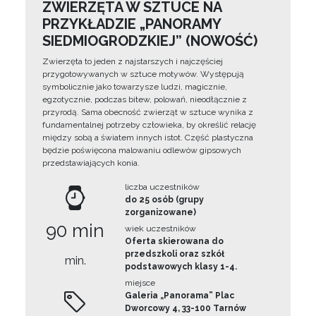
ZWIERZĘTA W SZTUCE NA
PRZYKŁADZIE „PANORAMY
SIEDMIOGRODZKIEJ” (NOWOŚĆ)
Zwierzęta to jeden z najstarszych i najczęściej
przygotowywanych w sztuce motywów. Występują
symbolicznie jako towarzysze ludzi, magicznie,
egzotycznie, podczas bitew, polowań, nieodłącznie z
przyrodą. Sama obecność zwierząt w sztuce wynika z
fundamentalnej potrzeby człowieka, by określić relację
między sobą a światem innych istot. Część plastyczna
będzie poświęcona malowaniu odlewów gipsowych
przedstawiających konia.
liczba uczestników
do 25 osób (grupy
zorganizowane)
90 min
wiek uczestników
Oferta skierowana do
przedszkoli oraz szkół
min.
podstawowych klasy 1-4.
miejsce
Galeria „Panorama” Plac
Dworcowy 4, 33-100 Tarnów