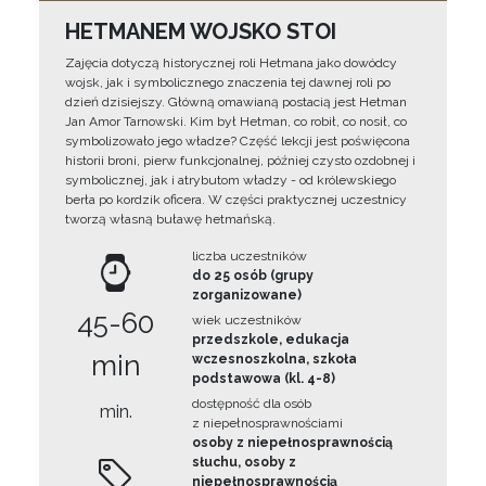
HETMANEM WOJSKO STOI
Zajęcia dotyczą historycznej roli Hetmana jako dowódcy
wojsk, jak i symbolicznego znaczenia tej dawnej roli po
dzień dzisiejszy. Główną omawianą postacią jest Hetman
Jan Amor Tarnowski. Kim był Hetman, co robił, co nosił, co
symbolizowało jego władze? Część lekcji jest poświęcona
historii broni, pierw funkcjonalnej, później czysto ozdobnej i
symbolicznej, jak i atrybutom władzy - od królewskiego
berła po kordzik oficera. W części praktycznej uczestnicy
tworzą własną buławę hetmańską.
liczba uczestników
do 25 osób (grupy
zorganizowane)
45-60
wiek uczestników
przedszkole, edukacja
min
wczesnoszkolna, szkoła
podstawowa (kl. 4-8)
dostępność dla osób
min.
z niepełnosprawnościami
osoby z niepełnosprawnością
słuchu, osoby z
niepełnosprawnością