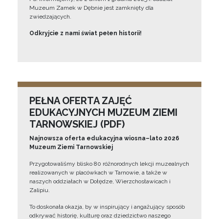
Muzeum Zamek w Dębnie jest zamknięty dla
zwiedzających.
Odkryjcie z nami świat pełen historii!
PEŁNA OFERTA ZAJĘĆ
EDUKACYJNYCH MUZEUM ZIEMI
TARNOWSKIEJ (PDF)
Najnowsza oferta edukacyjna wiosna–lato 2026
Muzeum Ziemi Tarnowskiej
Przygotowaliśmy blisko 80 różnorodnych lekcji muzealnych
realizowanych w placówkach w Tarnowie, a także w
naszych oddziałach w Dołędze, Wierzchosławicach i
Zalipiu.
To doskonała okazja, by w inspirujący i angażujący sposób
odkrywać historię, kulturę oraz dziedzictwo naszego