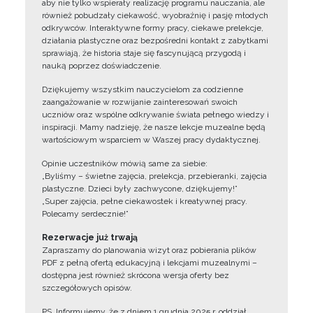
aby nie tylko wspierały realizację programu nauczania, ale
również pobudzały ciekawość, wyobraźnię i pasję młodych
odkrywców. Interaktywne formy pracy, ciekawe prelekcje,
działania plastyczne oraz bezpośredni kontakt z zabytkami
sprawiają, że historia staje się fascynującą przygodą i
nauką poprzez doświadczenie.
Dziękujemy wszystkim nauczycielom za codzienne
zaangażowanie w rozwijanie zainteresowań swoich
uczniów oraz wspólne odkrywanie świata pełnego wiedzy i
inspiracji. Mamy nadzieję, że nasze lekcje muzealne będą
wartościowym wsparciem w Waszej pracy dydaktycznej.
Opinie uczestników mówią same za siebie:
„Byliśmy – świetne zajęcia, prelekcja, przebieranki, zajęcia
plastyczne. Dzieci były zachwycone, dziękujemy!”
„Super zajęcia, pełne ciekawostek i kreatywnej pracy.
Polecamy serdecznie!”
Rezerwacje już trwają
Zapraszamy do planowania wizyt oraz pobierania plików
PDF z pełną ofertą edukacyjną i lekcjami muzealnymi –
dostępna jest również skrócona wersja oferty bez
szczegółowych opisów.
PS. Informujemy, że z dniem 1 grudnia 2025 r. oddział