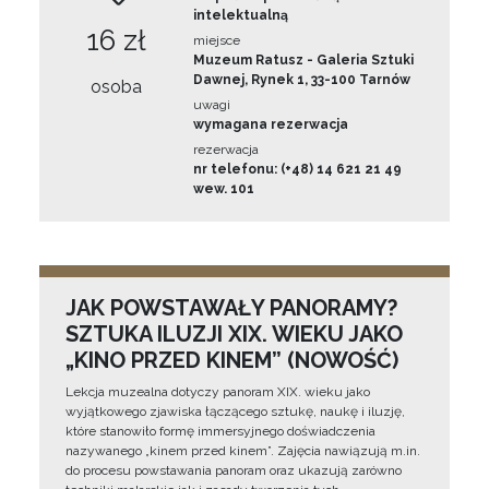
intelektualną
16 zł
miejsce
Muzeum Ratusz - Galeria Sztuki
Dawnej, Rynek 1, 33-100 Tarnów
osoba
uwagi
wymagana rezerwacja
rezerwacja
nr telefonu: (+48) 14 621 21 49
wew. 101
JAK POWSTAWAŁY PANORAMY?
SZTUKA ILUZJI XIX. WIEKU JAKO
„KINO PRZED KINEM” (NOWOŚĆ)
Lekcja muzealna dotyczy panoram XIX. wieku jako
wyjątkowego zjawiska łączącego sztukę, naukę i iluzję,
które stanowiło formę immersyjnego doświadczenia
nazywanego „kinem przed kinem”. Zajęcia nawiązują m.in.
do procesu powstawania panoram oraz ukazują zarówno