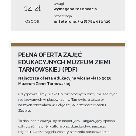
uwagi
14 zł
wymagana rezerwacja
rezerwacja
osoba
nr telefonu: (+48) 784 912 326
PEŁNA OFERTA ZAJĘĆ
EDUKACYJNYCH MUZEUM ZIEMI
TARNOWSKIEJ (PDF)
Najnowsza oferta edukacyjna wiosna–lato 2026
Muzeum Ziemi Tarnowskiej
Przygotowaliśmy blisko 80 różnorodnych lekcji muzealnych
realizowanych w placówkach w Tarnowie, a także w
naszych oddziałach w Dołędze, Wierzchosławicach i
Zalipiu.
To doskonała okazja, by w inspirujący i angażujący sposób
odkrywać historię, kulturę oraz dziedzictwo naszego
regionu. Nasze zajęcia zostały starannie opracowane tak,