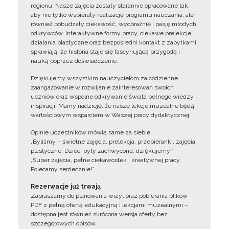
regionu. Nasze zajęcia zostały starannie opracowane tak,
aby nie tylko wspierały realizację programu nauczania, ale
również pobudzały ciekawość, wyobraźnię i pasję młodych
odkrywców. Interaktywne formy pracy, ciekawe prelekcje,
działania plastyczne oraz bezpośredni kontakt z zabytkami
sprawiają, że historia staje się fascynującą przygodą i
nauką poprzez doświadczenie.
Dziękujemy wszystkim nauczycielom za codzienne
zaangażowanie w rozwijanie zainteresowań swoich
uczniów oraz wspólne odkrywanie świata pełnego wiedzy i
inspiracji. Mamy nadzieję, że nasze lekcje muzealne będą
wartościowym wsparciem w Waszej pracy dydaktycznej.
Opinie uczestników mówią same za siebie:
„Byliśmy – świetne zajęcia, prelekcja, przebieranki, zajęcia
plastyczne. Dzieci były zachwycone, dziękujemy!”
„Super zajęcia, pełne ciekawostek i kreatywnej pracy.
Polecamy serdecznie!”
Rezerwacje już trwają
Zapraszamy do planowania wizyt oraz pobierania plików
PDF z pełną ofertą edukacyjną i lekcjami muzealnymi –
dostępna jest również skrócona wersja oferty bez
szczegółowych opisów.