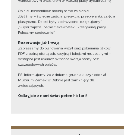
wartościowym wsparciem w Waszej pracy dydaktycznej.
Opinie uczestników mówią same za siebie:
„Byliśmy – świetne zajęcia, prelekcja, przebieranki, zajęcia
plastyczne. Dzieci były zachwycone, dziękujemy!”
„Super zajęcia, pełne ciekawostek i kreatywnej pracy.
Polecamy serdecznie!”
Rezerwacje już trwają
Zapraszamy do planowania wizyt oraz pobierania plików
PDF z pełną ofertą edukacyjną i lekcjami muzealnymi –
dostępna jest również skrócona wersja oferty bez
szczegółowych opisów.
PS. Informujemy, że z dniem 1 grudnia 2025 r. oddział
Muzeum Zamek w Dębnie jest zamknięty dla
zwiedzających.
Odkryjcie z nami świat pełen historii!