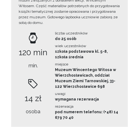
historii związanych z bohaterem lekcji, Wincentym
Witosem. Część materiałów potrzebnych do przygotowania
książki tematycznej zostanie opracowana i przygotowana
przez muzeum. Gotowego lapbooka uczniowie zabiorą ze
sobą do domu.
liczba uczestników
do 25 osób
wiek uczestników
120 min
szkoła podstawowa kl. 5-8,
szkoła średnia
miejsce
min.
Muzeum Wincentego Witosa w
Wierzchosławicach, oddział
Muzeum Ziemi Tarnowskiej, 33-
122 Wierzchosławice 698
uwagi
14 zł
wymagana rezerwacja
rezerwacja
osoba
pod numerem telefonu: (+48) 14
679 70 40