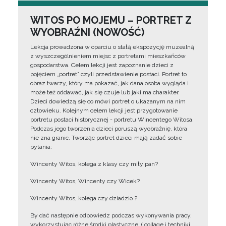
WITOS PO MOJEMU – PORTRET Z
WYOBRAŹNI (NOWOŚĆ)
Lekcja prowadzona w oparciu o stałą ekspozycję muzealną
z wyszczególnieniem miejsc z portretami mieszkańców
gospodarstwa. Celem lekcji jest zapoznanie dzieci z
pojęciem „portret” czyli przedstawienie postaci. Portret to
obraz twarzy, który ma pokazać, jak dana osoba wygląda i
może też oddawać, jak się czuje lub jaki ma charakter.
Dzieci dowiedzą się co mówi portret o ukazanym na nim
człowieku. Kolejnym celem lekcji jest przygotowanie
portretu postaci historycznej - portretu Wincentego Witosa.
Podczas jego tworzenia dzieci poruszą wyobraźnię, która
nie zna granic. Tworząc portret dzieci mają zadać sobie
pytania:
Wincenty Witos, kolega z klasy czy miły pan?
Wincenty Witos, Wincenty czy Wicek?
Wincenty Witos, kolega czy dziadzio ?
By dać następnie odpowiedz podczas wykonywania pracy,
wykorzystując różne środki plastyczne, ( collage i techniki