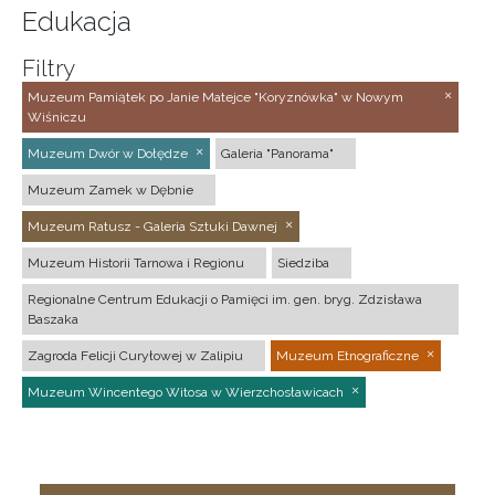
Edukacja
Filtry
Muzeum Pamiątek po Janie Matejce "Koryznówka" w Nowym
Wiśniczu
Muzeum Dwór w Dołędze
Galeria "Panorama"
Muzeum Zamek w Dębnie
Muzeum Ratusz - Galeria Sztuki Dawnej
Muzeum Historii Tarnowa i Regionu
Siedziba
Regionalne Centrum Edukacji o Pamięci im. gen. bryg. Zdzisława
Baszaka
Zagroda Felicji Curyłowej w Zalipiu
Muzeum Etnograficzne
Muzeum Wincentego Witosa w Wierzchosławicach