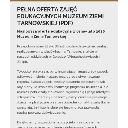
PEŁNA OFERTA ZAJĘĆ
EDUKACYJNYCH MUZEUM ZIEMI
TARNOWSKIEJ (PDF)
Najnowsza oferta edukacyjna wiosna–lato 2026
Muzeum Ziemi Tarnowskiej
Przygotowaliśmy blisko 80 różnorodnych lekcji muzealnych
realizowanych w placówkach w Tarnowie, a także w
naszych oddziałach w Dołędze, Wierzchosławicach i
Zalipiu.
To doskonała okazja, by w inspirujący i angażujący sposób
odkrywać historię, kulturę oraz dziedzictwo naszego
regionu. Nasze zajęcia zostały starannie opracowane tak,
aby nie tylko wspierały realizację programu nauczania, ale
również pobudzały ciekawość, wyobraźnię i pasję młodych
odkrywców. Interaktywne formy pracy, ciekawe prelekcje,
działania plastyczne oraz bezpośredni kontakt z zabytkami
sprawiają, że historia staje się fascynującą przygodą i
nauką poprzez doświadczenie.
Dziękujemy wszystkim nauczycielom za codzienne
zaangażowanie w rozwijanie zainteresowań swoich