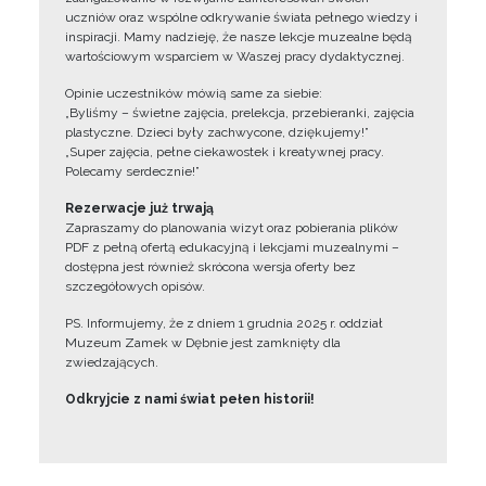
uczniów oraz wspólne odkrywanie świata pełnego wiedzy i
inspiracji. Mamy nadzieję, że nasze lekcje muzealne będą
wartościowym wsparciem w Waszej pracy dydaktycznej.
Opinie uczestników mówią same za siebie:
„Byliśmy – świetne zajęcia, prelekcja, przebieranki, zajęcia
plastyczne. Dzieci były zachwycone, dziękujemy!”
„Super zajęcia, pełne ciekawostek i kreatywnej pracy.
Polecamy serdecznie!”
Rezerwacje już trwają
Zapraszamy do planowania wizyt oraz pobierania plików
PDF z pełną ofertą edukacyjną i lekcjami muzealnymi –
dostępna jest również skrócona wersja oferty bez
szczegółowych opisów.
PS. Informujemy, że z dniem 1 grudnia 2025 r. oddział
Muzeum Zamek w Dębnie jest zamknięty dla
zwiedzających.
Odkryjcie z nami świat pełen historii!