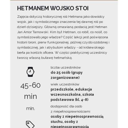
HETMANEM WOJSKO STOI
Zajęcia dotyczą historycznej roli Hetmana jako dowódcy
wojsk, jak i symbolicznego znaczenia tej dawnej roli po
dzień dzisiejszy. Główną omawianą postacią jest Hetman
Jan Amor Tarnowski. Kim był Hetman, co robił, co nosił, co
symbolizowało jego władze? Część lekcji jest poświęcona
historii broni, pierw funkcjonalnej, później czysto ozdobnej i
symbolicznej, jak i atrybutom władzy - od królewskiego
berła po kordzik oficera. W części praktycznej uczestnicy
tworzą własną buławę hetmańską.
liczba uczestników
do 25 osób (grupy
zorganizowane)
45-60
wiek uczestników
przedszkole, edukacja
min
wczesnoszkolna, szkoła
podstawowa (kl. 4-8)
dostępność dla osób
min.
z niepełnosprawnościami
osoby z niepełnosprawnością
słuchu, osoby z
niepełnosprawnością