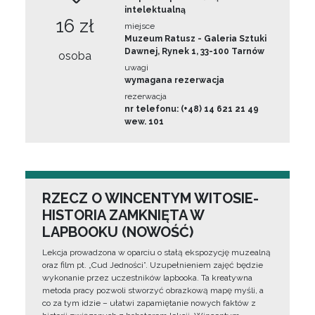
intelektualną
16 zł
miejsce
Muzeum Ratusz - Galeria Sztuki
Dawnej, Rynek 1, 33-100 Tarnów
osoba
uwagi
wymagana rezerwacja
rezerwacja
nr telefonu: (+48) 14 621 21 49
wew. 101
RZECZ O WINCENTYM WITOSIE-
HISTORIA ZAMKNIĘTA W
LAPBOOKU (NOWOŚĆ)
Lekcja prowadzona w oparciu o stałą ekspozycję muzealną
oraz film pt. „Cud Jedności”. Uzupełnieniem zajęć będzie
wykonanie przez uczestników lapbooka. Ta kreatywna
metoda pracy pozwoli stworzyć obrazkową mapę myśli, a
co za tym idzie – ułatwi zapamiętanie nowych faktów z