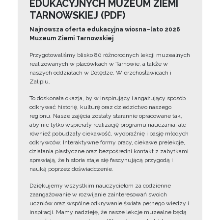
EDUKACYJNYCH MUZEUM ZIEMI
TARNOWSKIEJ (PDF)
Najnowsza oferta edukacyjna wiosna–lato 2026
Muzeum Ziemi Tarnowskiej
Przygotowaliśmy blisko 80 różnorodnych lekcji muzealnych
realizowanych w placówkach w Tarnowie, a także w
naszych oddziałach w Dołędze, Wierzchosławicach i
Zalipiu.
To doskonała okazja, by w inspirujący i angażujący sposób
odkrywać historię, kulturę oraz dziedzictwo naszego
regionu. Nasze zajęcia zostały starannie opracowane tak,
aby nie tylko wspierały realizację programu nauczania, ale
również pobudzały ciekawość, wyobraźnię i pasję młodych
odkrywców. Interaktywne formy pracy, ciekawe prelekcje,
działania plastyczne oraz bezpośredni kontakt z zabytkami
sprawiają, że historia staje się fascynującą przygodą i
nauką poprzez doświadczenie.
Dziękujemy wszystkim nauczycielom za codzienne
zaangażowanie w rozwijanie zainteresowań swoich
uczniów oraz wspólne odkrywanie świata pełnego wiedzy i
inspiracji. Mamy nadzieję, że nasze lekcje muzealne będą