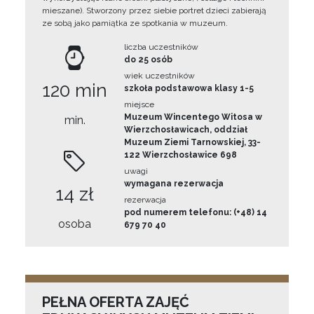
mieszane). Stworzony przez siebie portret dzieci zabierają
ze sobą jako pamiątka ze spotkania w muzeum.
liczba uczestników
do 25 osób
wiek uczestników
120 min
szkoła podstawowa klasy 1-5
miejsce
Muzeum Wincentego Witosa w
min.
Wierzchosławicach, oddział
Muzeum Ziemi Tarnowskiej, 33-
122 Wierzchosławice 698
uwagi
wymagana rezerwacja
14 zł
rezerwacja
pod numerem telefonu: (+48) 14
osoba
679 70 40
PEŁNA OFERTA ZAJĘĆ