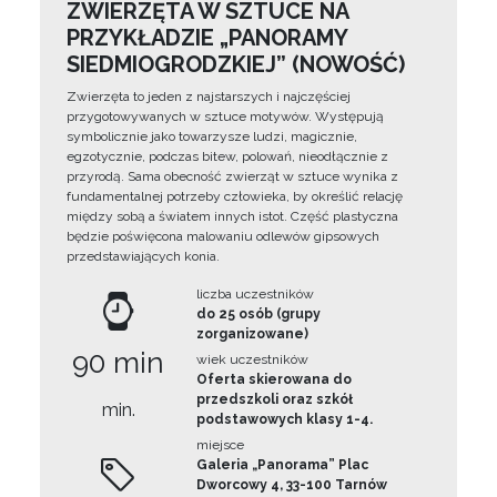
ZWIERZĘTA W SZTUCE NA
PRZYKŁADZIE „PANORAMY
SIEDMIOGRODZKIEJ” (NOWOŚĆ)
Zwierzęta to jeden z najstarszych i najczęściej
przygotowywanych w sztuce motywów. Występują
symbolicznie jako towarzysze ludzi, magicznie,
egzotycznie, podczas bitew, polowań, nieodłącznie z
przyrodą. Sama obecność zwierząt w sztuce wynika z
fundamentalnej potrzeby człowieka, by określić relację
między sobą a światem innych istot. Część plastyczna
będzie poświęcona malowaniu odlewów gipsowych
przedstawiających konia.
liczba uczestników
do 25 osób (grupy
zorganizowane)
90 min
wiek uczestników
Oferta skierowana do
przedszkoli oraz szkół
min.
podstawowych klasy 1-4.
miejsce
Galeria „Panorama” Plac
Dworcowy 4, 33-100 Tarnów