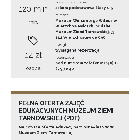
wiek uczestników
120 min
szkoła podstawowa klasy 1-5
miejsce
Muzeum Wincentego Witosa w
min.
Wierzchosławicach, oddział
Muzeum Ziemi Tarnowskiej, 33-
122 Wierzchosławice 698
uwagi
wymagana rezerwacja
14 zł
rezerwacja
pod numerem telefonu: (+48) 14
osoba
679 70 40
PEŁNA OFERTA ZAJĘĆ
EDUKACYJNYCH MUZEUM ZIEMI
TARNOWSKIEJ (PDF)
Najnowsza oferta edukacyjna wiosna–lato 2026
Muzeum Ziemi Tarnowskiej