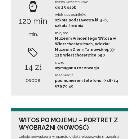
liczba uczestników
do 25 osób
wiek uczestników
120 min
szkoła podstawowa kl. 5-8,
szkoła średnia
miejsce
min.
Muzeum Wincentego Witosa w
Wierzchosławicach, oddział
Muzeum Ziemi Tarnowskiej, 33-
122 Wierzchosławice 698
uwagi
14 zł
wymagana rezerwacja
rezerwacja
osoba
pod numerem telefonu: (+48) 14
679 70 40
WITOS PO MOJEMU – PORTRET Z
WYOBRAŹNI (NOWOŚĆ)
Lekcja prowadzona w oparciu o stałą ekspozycję muzealną