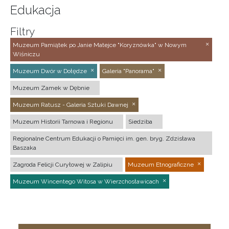
Edukacja
Filtry
Muzeum Pamiątek po Janie Matejce "Koryznówka" w Nowym
Wiśniczu
Muzeum Dwór w Dołędze
Galeria "Panorama"
Muzeum Zamek w Dębnie
Muzeum Ratusz - Galeria Sztuki Dawnej
Muzeum Historii Tarnowa i Regionu
Siedziba
Regionalne Centrum Edukacji o Pamięci im. gen. bryg. Zdzisława
Baszaka
Zagroda Felicji Curyłowej w Zalipiu
Muzeum Etnograficzne
Muzeum Wincentego Witosa w Wierzchosławicach