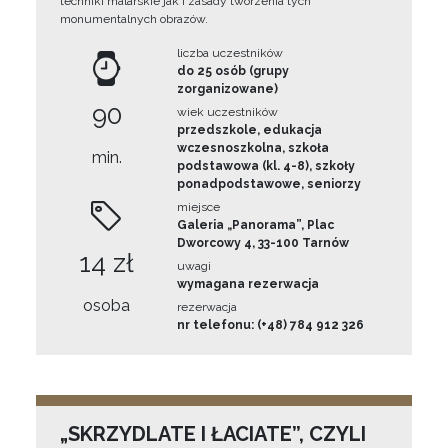
techniki malarskie jak i zasady tworzenia tych
monumentalnych obrazów.
liczba uczestników
do 25 osób (grupy
zorganizowane)
90
wiek uczestników
przedszkole, edukacja
wczesnoszkolna, szkoła
min.
podstawowa (kl. 4-8), szkoły
ponadpodstawowe, seniorzy
miejsce
Galeria „Panorama”, Plac
Dworcowy 4, 33-100 Tarnów
14 zł
uwagi
wymagana rezerwacja
osoba
rezerwacja
nr telefonu: (+48) 784 912 326
„SKRZYDLATE I ŁACIATE”, CZYLI