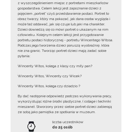
z wyszczególnieniem miejsc z portretami mieszkańców
gospodarstwa. Celem lekcji jest zapoznanie dzieci z
pojęciem „portret” czyli przedstawienie postaci. Portret to
obraz twarzy, który ma pokazać, jak dana osoba wygląda i
może też oddawać, jak się czuje lub jaki ma charakter.
Dzieci dowiedzą się co mówi portret o ukazanym na nim
człowieku. Kolejnym celem lekcji jest przygotowanie
portretu postaci historycznej - portretu Wincentego Witosa.
Podczas jego tworzenia dzieci poruszą wyobraźnię, która
nie zna granic. Tworząc portret dzieci mają zadać sobie
pytania:
Wincenty Witos, kolega z klasy czy miły pan?
Wincenty Witos, Wincenty czy Wicek?
Wincenty Witos, kolega czy dziadzio ?
By dać następnie odpowiedz podczas wykonywania pracy,
wykorzystując różne środki plastyczne, ( collage i techniki
mieszane). Stworzony przez siebie portret dzieci zabierają
ze sobą jako pamiątka ze spotkania w muzeum.
liczba uczestników
do 25 osób