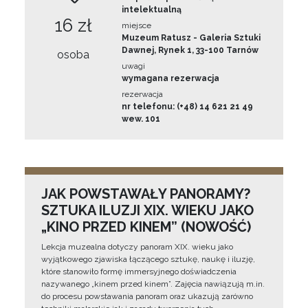
intelektualną
16 zł
miejsce
Muzeum Ratusz - Galeria Sztuki
Dawnej, Rynek 1, 33-100 Tarnów
osoba
uwagi
wymagana rezerwacja
rezerwacja
nr telefonu: (+48) 14 621 21 49
wew. 101
JAK POWSTAWAŁY PANORAMY?
SZTUKA ILUZJI XIX. WIEKU JAKO
„KINO PRZED KINEM” (NOWOŚĆ)
Lekcja muzealna dotyczy panoram XIX. wieku jako
wyjątkowego zjawiska łączącego sztukę, naukę i iluzję,
które stanowiło formę immersyjnego doświadczenia
nazywanego „kinem przed kinem”. Zajęcia nawiązują m.in.
do procesu powstawania panoram oraz ukazują zarówno