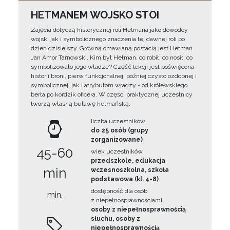
HETMANEM WOJSKO STOI
Zajęcia dotyczą historycznej roli Hetmana jako dowódcy
wojsk, jak i symbolicznego znaczenia tej dawnej roli po
dzień dzisiejszy. Główną omawianą postacią jest Hetman
Jan Amor Tarnowski. Kim był Hetman, co robił, co nosił, co
symbolizowało jego władze? Część lekcji jest poświęcona
historii broni, pierw funkcjonalnej, później czysto ozdobnej i
symbolicznej, jak i atrybutom władzy - od królewskiego
berła po kordzik oficera. W części praktycznej uczestnicy
tworzą własną buławę hetmańską.
liczba uczestników
do 25 osób (grupy
zorganizowane)
45-60
wiek uczestników
przedszkole, edukacja
min
wczesnoszkolna, szkoła
podstawowa (kl. 4-8)
dostępność dla osób
min.
z niepełnosprawnościami
osoby z niepełnosprawnością
słuchu, osoby z
niepełnosprawnością