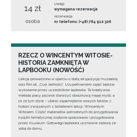
uwagi
14 zł
wymagana rezerwacja
rezerwacja
osoba
nr telefonu: (+48) 784 912 326
RZECZ O WINCENTYM WITOSIE-
HISTORIA ZAMKNIĘTA W
LAPBOOKU (NOWOŚĆ)
Lekcja prowadzona w oparciu o stałą ekspozycję muzealną
oraz film pt. „Cud Jedności”. Uzupełnieniem zajęć będzie
wykonanie przez uczestników lapbooka. Ta kreatywna
metoda pracy pozwoli stworzyć obrazkową mapę myśli, a
co za tym idzie – ułatwi zapamiętanie nowych faktów z
historii związanych z bohaterem lekcji, Wincentym
Witosem. Część materiałów potrzebnych do przygotowania
książki tematycznej zostanie opracowana i przygotowana
przez muzeum. Gotowego lapbooka uczniowie zabiorą ze
sobą do domu.