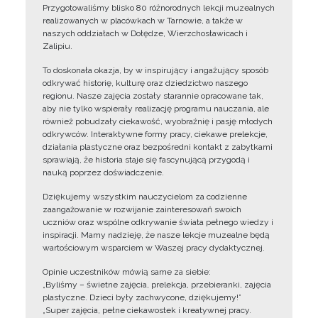
Przygotowaliśmy blisko 80 różnorodnych lekcji muzealnych
realizowanych w placówkach w Tarnowie, a także w
naszych oddziałach w Dołędze, Wierzchosławicach i
Zalipiu.
To doskonała okazja, by w inspirujący i angażujący sposób
odkrywać historię, kulturę oraz dziedzictwo naszego
regionu. Nasze zajęcia zostały starannie opracowane tak,
aby nie tylko wspierały realizację programu nauczania, ale
również pobudzały ciekawość, wyobraźnię i pasję młodych
odkrywców. Interaktywne formy pracy, ciekawe prelekcje,
działania plastyczne oraz bezpośredni kontakt z zabytkami
sprawiają, że historia staje się fascynującą przygodą i
nauką poprzez doświadczenie.
Dziękujemy wszystkim nauczycielom za codzienne
zaangażowanie w rozwijanie zainteresowań swoich
uczniów oraz wspólne odkrywanie świata pełnego wiedzy i
inspiracji. Mamy nadzieję, że nasze lekcje muzealne będą
wartościowym wsparciem w Waszej pracy dydaktycznej.
Opinie uczestników mówią same za siebie:
„Byliśmy – świetne zajęcia, prelekcja, przebieranki, zajęcia
plastyczne. Dzieci były zachwycone, dziękujemy!”
„Super zajęcia, pełne ciekawostek i kreatywnej pracy.