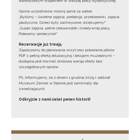
wartościowym wsparciem w Waszej pracy dydaktycznej.
Opinie uczestników mówią same za siebie:
„Byliśmy – świetne zajęcia, prelekcja, przebieranki, zajęcia
plastyczne. Dzieci były zachwycone, dziękujemy!”
„Super zajęcia, pełne ciekawostek i kreatywnej pracy.
Polecamy serdecznie!”
Rezerwacje już trwają
Zapraszamy do planowania wizyt oraz pobierania plików
PDF z pełną ofertą edukacyjną i lekcjami muzealnymi –
dostępna jest również skrócona wersja oferty bez
szczegółowych opisów.
PS. Informujemy, że z dniem 1 grudnia 2025 r. oddział
Muzeum Zamek w Dębnie jest zamknięty dla
zwiedzających.
Odkryjcie z nami świat pełen historii!