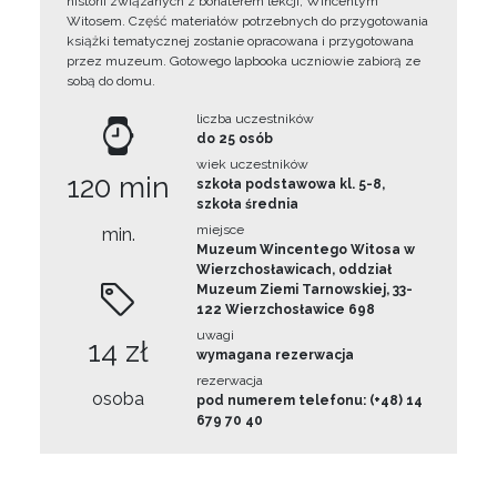
historii związanych z bohaterem lekcji, Wincentym
Witosem. Część materiałów potrzebnych do przygotowania
książki tematycznej zostanie opracowana i przygotowana
przez muzeum. Gotowego lapbooka uczniowie zabiorą ze
sobą do domu.
liczba uczestników
do 25 osób
wiek uczestników
120 min
szkoła podstawowa kl. 5-8,
szkoła średnia
miejsce
min.
Muzeum Wincentego Witosa w
Wierzchosławicach, oddział
Muzeum Ziemi Tarnowskiej, 33-
122 Wierzchosławice 698
uwagi
14 zł
wymagana rezerwacja
rezerwacja
osoba
pod numerem telefonu: (+48) 14
679 70 40