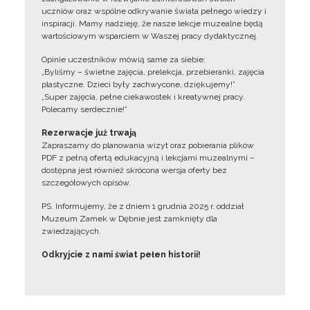
uczniów oraz wspólne odkrywanie świata pełnego wiedzy i
inspiracji. Mamy nadzieję, że nasze lekcje muzealne będą
wartościowym wsparciem w Waszej pracy dydaktycznej.
Opinie uczestników mówią same za siebie:
„Byliśmy – świetne zajęcia, prelekcja, przebieranki, zajęcia
plastyczne. Dzieci były zachwycone, dziękujemy!”
„Super zajęcia, pełne ciekawostek i kreatywnej pracy.
Polecamy serdecznie!”
Rezerwacje już trwają
Zapraszamy do planowania wizyt oraz pobierania plików
PDF z pełną ofertą edukacyjną i lekcjami muzealnymi –
dostępna jest również skrócona wersja oferty bez
szczegółowych opisów.
PS. Informujemy, że z dniem 1 grudnia 2025 r. oddział
Muzeum Zamek w Dębnie jest zamknięty dla
zwiedzających.
Odkryjcie z nami świat pełen historii!