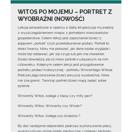
WITOS PO MOJEMU – PORTRET Z
WYOBRAŹNI (NOWOŚĆ)
Lekcja prowadzona w oparciu o stałą ekspozycję muzealną
z wyszczególnieniem miejsc z portretami mieszkańców
gospodarstwa. Celem lekcji jest zapoznanie dzieci z
pojęciem „portret” czyli przedstawienie postaci. Portret to
obraz twarzy, który ma pokazać, jak dana osoba wygląda i
może też oddawać, jak się czuje lub jaki ma charakter.
Dzieci dowiedzą się co mówi portret o ukazanym na nim
człowieku. Kolejnym celem lekcji jest przygotowanie
portretu postaci historycznej - portretu Wincentego Witosa.
Podczas jego tworzenia dzieci poruszą wyobraźnię, która
nie zna granic. Tworząc portret dzieci mają zadać sobie
pytania:
Wincenty Witos, kolega z klasy czy miły pan?
Wincenty Witos, Wincenty czy Wicek?
Wincenty Witos, kolega czy dziadzio ?
By dać następnie odpowiedz podczas wykonywania pracy,
wykorzystując różne środki plastyczne, ( collage i techniki