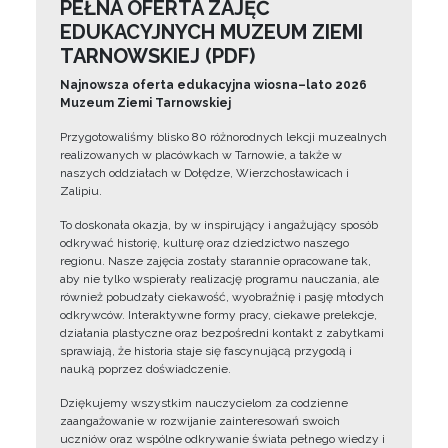
PEŁNA OFERTA ZAJĘĆ
EDUKACYJNYCH MUZEUM ZIEMI
TARNOWSKIEJ (PDF)
Najnowsza oferta edukacyjna wiosna–lato 2026
Muzeum Ziemi Tarnowskiej
Przygotowaliśmy blisko 80 różnorodnych lekcji muzealnych
realizowanych w placówkach w Tarnowie, a także w
naszych oddziałach w Dołędze, Wierzchosławicach i
Zalipiu.
To doskonała okazja, by w inspirujący i angażujący sposób
odkrywać historię, kulturę oraz dziedzictwo naszego
regionu. Nasze zajęcia zostały starannie opracowane tak,
aby nie tylko wspierały realizację programu nauczania, ale
również pobudzały ciekawość, wyobraźnię i pasję młodych
odkrywców. Interaktywne formy pracy, ciekawe prelekcje,
działania plastyczne oraz bezpośredni kontakt z zabytkami
sprawiają, że historia staje się fascynującą przygodą i
nauką poprzez doświadczenie.
Dziękujemy wszystkim nauczycielom za codzienne
zaangażowanie w rozwijanie zainteresowań swoich
uczniów oraz wspólne odkrywanie świata pełnego wiedzy i