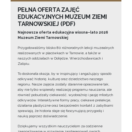
PEŁNA OFERTA ZAJĘĆ
EDUKACYJNYCH MUZEUM ZIEMI
TARNOWSKIEJ (PDF)
Najnowsza oferta edukacyjna wiosna–lato 2026
Muzeum Ziemi Tarnowskiej
Przygotowaliśmy blisko 80 różnorodnych lekcji muzealnych
realizowanych w placówkach w Tarnowie, a także w
naszych oddziałach w Dołędze, Wierzchosławicach i
Zalipiu.
To doskonała okazja, by w inspirujący i angażujący sposób
odkrywać historię, kulturę oraz dziedzictwo naszego
regionu. Nasze zajęcia zostały starannie opracowane tak,
aby nie tylko wspierały realizację programu nauczania, ale
również pobudzały ciekawość, wyobraźnię i pasję młodych
odkrywców. Interaktywne formy pracy, ciekawe prelekcje,
działania plastyczne oraz bezpośredni kontakt z zabytkami
sprawiają, że historia staje się fascynującą przygodą i
nauką poprzez doświadczenie.
Dziękujemy wszystkim nauczycielom za codzienne
zaangażowanie w rozwijanie zainteresowań swoich