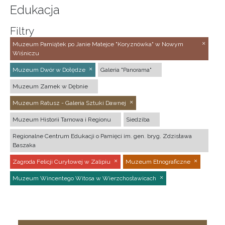
Edukacja
Filtry
Muzeum Pamiątek po Janie Matejce "Koryznówka" w Nowym
Wiśniczu
Muzeum Dwór w Dołędze
Galeria "Panorama"
Muzeum Zamek w Dębnie
Muzeum Ratusz - Galeria Sztuki Dawnej
Muzeum Historii Tarnowa i Regionu
Siedziba
Regionalne Centrum Edukacji o Pamięci im. gen. bryg. Zdzisława
Baszaka
Zagroda Felicji Curyłowej w Zalipiu
Muzeum Etnograficzne
Muzeum Wincentego Witosa w Wierzchosławicach