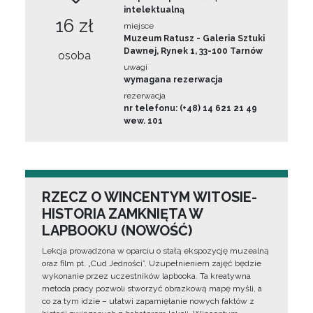
intelektualną
16 zł
miejsce
Muzeum Ratusz - Galeria Sztuki
Dawnej, Rynek 1, 33-100 Tarnów
osoba
uwagi
wymagana rezerwacja
rezerwacja
nr telefonu: (+48) 14 621 21 49
wew. 101
RZECZ O WINCENTYM WITOSIE-
HISTORIA ZAMKNIĘTA W
LAPBOOKU (NOWOŚĆ)
Lekcja prowadzona w oparciu o stałą ekspozycję muzealną
oraz film pt. „Cud Jedności”. Uzupełnieniem zajęć będzie
wykonanie przez uczestników lapbooka. Ta kreatywna
metoda pracy pozwoli stworzyć obrazkową mapę myśli, a
co za tym idzie – ułatwi zapamiętanie nowych faktów z