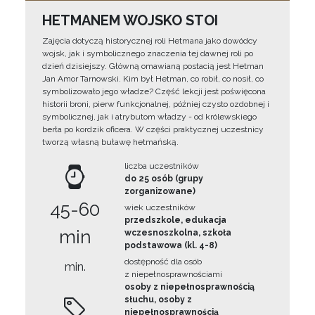
HETMANEM WOJSKO STOI
Zajęcia dotyczą historycznej roli Hetmana jako dowódcy
wojsk, jak i symbolicznego znaczenia tej dawnej roli po
dzień dzisiejszy. Główną omawianą postacią jest Hetman
Jan Amor Tarnowski. Kim był Hetman, co robił, co nosił, co
symbolizowało jego władze? Część lekcji jest poświęcona
historii broni, pierw funkcjonalnej, później czysto ozdobnej i
symbolicznej, jak i atrybutom władzy - od królewskiego
berła po kordzik oficera. W części praktycznej uczestnicy
tworzą własną buławę hetmańską.
liczba uczestników
do 25 osób (grupy
zorganizowane)
45-60
wiek uczestników
przedszkole, edukacja
min
wczesnoszkolna, szkoła
podstawowa (kl. 4-8)
dostępność dla osób
min.
z niepełnosprawnościami
osoby z niepełnosprawnością
słuchu, osoby z
niepełnosprawnością