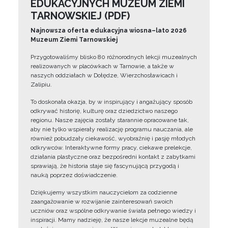
EDUKACYJNYCH MUZEUM ZIEMI
TARNOWSKIEJ (PDF)
Najnowsza oferta edukacyjna wiosna–lato 2026
Muzeum Ziemi Tarnowskiej
Przygotowaliśmy blisko 80 różnorodnych lekcji muzealnych
realizowanych w placówkach w Tarnowie, a także w
naszych oddziałach w Dołędze, Wierzchosławicach i
Zalipiu.
To doskonała okazja, by w inspirujący i angażujący sposób
odkrywać historię, kulturę oraz dziedzictwo naszego
regionu. Nasze zajęcia zostały starannie opracowane tak,
aby nie tylko wspierały realizację programu nauczania, ale
również pobudzały ciekawość, wyobraźnię i pasję młodych
odkrywców. Interaktywne formy pracy, ciekawe prelekcje,
działania plastyczne oraz bezpośredni kontakt z zabytkami
sprawiają, że historia staje się fascynującą przygodą i
nauką poprzez doświadczenie.
Dziękujemy wszystkim nauczycielom za codzienne
zaangażowanie w rozwijanie zainteresowań swoich
uczniów oraz wspólne odkrywanie świata pełnego wiedzy i
inspiracji. Mamy nadzieję, że nasze lekcje muzealne będą