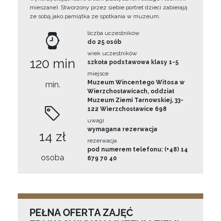
mieszane). Stworzony przez siebie portret dzieci zabierają
ze sobą jako pamiątka ze spotkania w muzeum.
liczba uczestników
do 25 osób
wiek uczestników
120 min
szkoła podstawowa klasy 1-5
miejsce
Muzeum Wincentego Witosa w
min.
Wierzchosławicach, oddział
Muzeum Ziemi Tarnowskiej, 33-
122 Wierzchosławice 698
uwagi
wymagana rezerwacja
14 zł
rezerwacja
pod numerem telefonu: (+48) 14
osoba
679 70 40
PEŁNA OFERTA ZAJĘĆ