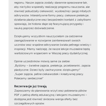
regionu. Nasze zajęcia zostały starannie opracowane tak,
aby nie tylko wspierały realizację programu nauczania, ale
również pobudzały ciekawość, wyobraźnię i pasję młodych
odkrywców. Interaktywne formy pracy, ciekawe prelekcje,
działania plastyczne oraz bezpośredni kontakt z zabytkami
sprawiają, że historia staje się fascynującą przygodą i
nauką poprzez doświadczenie.
Dziękujemy wszystkim nauczycielom za codzienne
zaangażowanie w rozwijanie zainteresowań swoich
uczniów oraz wspólne odkrywanie świata pełnego wiedzy i
inspiracji. Mamy nadzieję, że nasze lekcje muzealne będą
wartościowym wsparciem w Waszej pracy dydaktycznej.
Opinie uczestników mówią same za siebie:
„Byliśmy – świetne zajęcia, prelekcja, przebieranki, zajęcia
plastyczne. Dzieci były zachwycone, dziękujemy!”
„Super zajęcia, pełne ciekawostek i kreatywnej pracy.
Polecamy serdecznie!”
Rezerwacje już trwają
Zapraszamy do planowania wizyt oraz pobierania plików
PDF z pełną ofertą edukacyjną i lekcjami muzealnymi –
dostępna jest również skrócona wersja oferty bez
szczegółowych opisów.