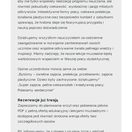
aby nie tylko wspierały realizację programu nauczania, ale
również pobudzały ciekawość, wyobraźnię i pasję młodych
odkrywców. Interaktywne formy pracy, ciekawe prelekcje,
działania plastyczne oraz bezpośredni kontakt z zabytkami
sprawiają, że historia staje się fascynującą przygodą i
nauką poprzez doświadczenie.
Dziękujemy wszystkim nauczycielom za codzienne
zaangażowanie w rozwijanie zainteresowań swoich
uczniów oraz wspólne odkrywanie świata pełnego wiedzy i
inspiracji. Mamy nadzieję, że nasze lekcje muzealne będą
wartościowym wsparciem w Waszej pracy dydaktycznej.
Opinie uczestników mówią same za siebie:
„Byliśmy – świetne zajęcia, prelekcja, przebieranki, zajęcia
plastyczne. Dzieci były zachwycone, dziękujemy!”
„Super zajęcia, pełne ciekawostek i kreatywnej pracy.
Polecamy serdecznie!”
Rezerwacje już trwają
Zapraszamy do planowania wizyt oraz pobierania plików
PDF z pełną ofertą edukacyjną i lekcjami muzealnymi –
dostępna jest również skrócona wersja oferty bez
szczegółowych opisów.
PS. Informujemy, że z dniem 1 grudnia 2025 r. oddział