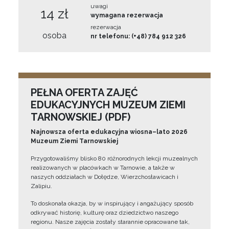
uwagi
14 zł
wymagana rezerwacja
rezerwacja
osoba
nr telefonu: (+48) 784 912 326
PEŁNA OFERTA ZAJĘĆ
EDUKACYJNYCH MUZEUM ZIEMI
TARNOWSKIEJ (PDF)
Najnowsza oferta edukacyjna wiosna–lato 2026
Muzeum Ziemi Tarnowskiej
Przygotowaliśmy blisko 80 różnorodnych lekcji muzealnych
realizowanych w placówkach w Tarnowie, a także w
naszych oddziałach w Dołędze, Wierzchosławicach i
Zalipiu.
To doskonała okazja, by w inspirujący i angażujący sposób
odkrywać historię, kulturę oraz dziedzictwo naszego
regionu. Nasze zajęcia zostały starannie opracowane tak,