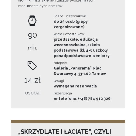
techniki malarskie jak i zasady tworzenia tych
monumentalnych obrazów.
liczba uczestników
do 25 osób (grupy
zorganizowane)
90
wiek uczestników
przedszkole, edukacja
wczesnoszkolna, szkoła
min.
podstawowa (kl. 4-8), szkoły
ponadpodstawowe, seniorzy
miejsce
Galeria „Panorama”, Plac
Dworcowy 4, 33-100 Tarnów
14 zł
uwagi
wymagana rezerwacja
osoba
rezerwacja
nr telefonu: (+48) 784 912 326
„SKRZYDLATE I ŁACIATE”, CZYLI