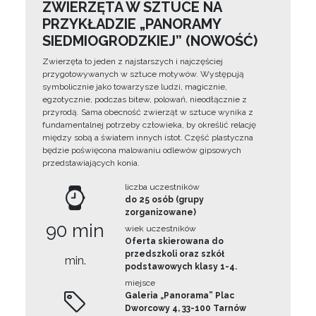
ZWIERZĘTA W SZTUCE NA
PRZYKŁADZIE „PANORAMY
SIEDMIOGRODZKIEJ” (NOWOŚĆ)
Zwierzęta to jeden z najstarszych i najczęściej
przygotowywanych w sztuce motywów. Występują
symbolicznie jako towarzysze ludzi, magicznie,
egzotycznie, podczas bitew, polowań, nieodłącznie z
przyrodą. Sama obecność zwierząt w sztuce wynika z
fundamentalnej potrzeby człowieka, by określić relację
między sobą a światem innych istot. Część plastyczna
będzie poświęcona malowaniu odlewów gipsowych
przedstawiających konia.
liczba uczestników
do 25 osób (grupy
zorganizowane)
90 min
wiek uczestników
Oferta skierowana do
przedszkoli oraz szkół
min.
podstawowych klasy 1-4.
miejsce
Galeria „Panorama” Plac
Dworcowy 4, 33-100 Tarnów