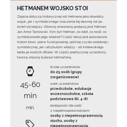
HETMANEM WOJSKO STOI
Zajęcia dotyczą historycznej roli Hetmana jako dowódcy
wojsk, jak i symbolicznego znaczenia tej dawnej roli po
dzień dzisiejszy. Główną omawianą postacią jest Hetman
Jan Amor Tarnowski. Kim był Hetman, co robił, co nosił, co
symbolizowało jego władze? Część lekcji jest poświęcona
historii broni, pierw funkcjonalnej, później czysto ozdobnej i
symbolicznej, jak i atrybutom władzy - od królewskiego
berła po kordzik oficera. W części praktycznej uczestnicy
tworzą własną buławę hetmańską.
liczba uczestników
do 25 osób (grupy
zorganizowane)
45-60
wiek uczestników
przedszkole, edukacja
min
wczesnoszkolna, szkoła
podstawowa (kl. 4-8)
dostępność dla osób
min.
z niepełnosprawnościami
osoby z niepełnosprawnością
słuchu, osoby z
niepełnosprawnością