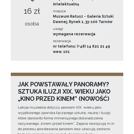
intelektualną
16 zł
miejsce
Muzeum Ratusz - Galeria Sztuki
Dawnej, Rynek 1, 33-100 Tarnów
osoba
uwagi
wymagana rezerwacja
rezerwacja
nr telefonu: (+48) 14 621 21 49
wew. 101
JAK POWSTAWAŁY PANORAMY?
SZTUKA ILUZJI XIX. WIEKU JAKO
„KINO PRZED KINEM” (NOWOŚĆ)
Lekcja muzealna dotyczy panoram XIX. wieku jako
wyjątkowego zjawiska łączącego sztukę, naukę i iluzję,
które stanowiło formę immersyjnego doświadczenia
nazywanego „kinem przed kinem”. Zajęcia nawiązują m.in.
do procesu powstawania panoram oraz ukazują zarówno