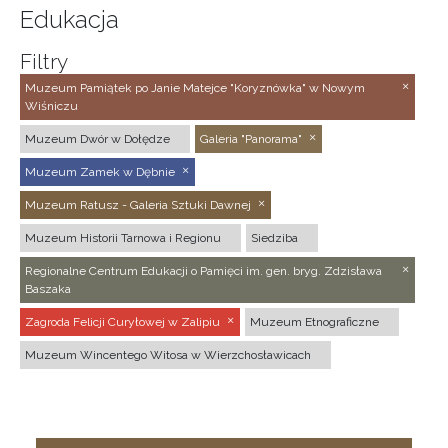
Edukacja
Filtry
Muzeum Pamiątek po Janie Matejce "Koryznówka" w Nowym
Wiśniczu
Muzeum Dwór w Dołędze
Galeria "Panorama"
Muzeum Zamek w Dębnie
Muzeum Ratusz - Galeria Sztuki Dawnej
Muzeum Historii Tarnowa i Regionu
Siedziba
Regionalne Centrum Edukacji o Pamięci im. gen. bryg. Zdzisława
Baszaka
Zagroda Felicji Curyłowej w Zalipiu
Muzeum Etnograficzne
Muzeum Wincentego Witosa w Wierzchosławicach