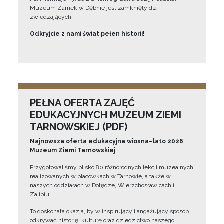
Muzeum Zamek w Dębnie jest zamknięty dla
zwiedzających.
Odkryjcie z nami świat pełen historii!
PEŁNA OFERTA ZAJĘĆ
EDUKACYJNYCH MUZEUM ZIEMI
TARNOWSKIEJ (PDF)
Najnowsza oferta edukacyjna wiosna–lato 2026
Muzeum Ziemi Tarnowskiej
Przygotowaliśmy blisko 80 różnorodnych lekcji muzealnych
realizowanych w placówkach w Tarnowie, a także w
naszych oddziałach w Dołędze, Wierzchosławicach i
Zalipiu.
To doskonała okazja, by w inspirujący i angażujący sposób
odkrywać historię, kulturę oraz dziedzictwo naszego