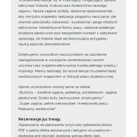
To doskonała okazja, by w inspirujący i angażujący sposób
odkrywać historię, kulturę oraz dziedzictwo naszego
regionu. Nasze zajęcia zostały starannie opracowane tak,
aby nie tylko wspierały realizację programu nauczania, ale
również pobudzały ciekawość, wyobraźnię i pasję młodych
odkrywców. Interaktywne formy pracy, ciekawe prelekcje,
działania plastyczne oraz bezpośredni kontakt z zabytkami
sprawiają, że historia staje się fascynującą przygodą i
nauką poprzez doświadczenie.
Dziękujemy wszystkim nauczycielom za codzienne
zaangażowanie w rozwijanie zainteresowań swoich
uczniów oraz wspólne odkrywanie świata pełnego wiedzy i
inspiracji. Mamy nadzieję, że nasze lekcje muzealne będą
wartościowym wsparciem w Waszej pracy dydaktycznej.
Opinie uczestników mówią same za siebie:
„Byliśmy – świetne zajęcia, prelekcja, przebieranki, zajęcia
plastyczne. Dzieci były zachwycone, dziękujemy!”
„Super zajęcia, pełne ciekawostek i kreatywnej pracy.
Polecamy serdecznie!”
Rezerwacje już trwają
Zapraszamy do planowania wizyt oraz pobierania plików
PDF z pełną ofertą edukacyjną i lekcjami muzealnymi –
dostępna jest również skrócona wersja oferty bez