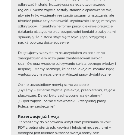
odkrywać historię, kulturę oraz dziedzictwo naszego
regionu. Nasze zajęcia zostały starannie opracowane tak,
aby nie tylko wspierały realizację programu nauczania, ale
również pobudzały ciekawość, wyobraźnię i pasję młodych
odkrywców. Interaktywne formy pracy, ciekawe prelekcje,
działania plastyczne oraz bezpośredni kontakt z zabytkami
sprawiają, że historia staje się fascynującą przygodą i
nauką poprzez doświadczenie.
Dziękujemy wszystkim nauczycielom za codzienne
zaangażowanie w rozwijanie zainteresowań swoich
uczniów oraz wspólne odkrywanie świata pełnego wiedzy i
inspiracji. Mamy nadzieję, że nasze lekcje muzealne będą
wartościowym wsparciem w Waszej pracy dydaktycznej.
Opinie uczestników mówią same za siebie:
„Byliśmy – świetne zajęcia, prelekcja, przebieranki, zajęcia
plastyczne. Dzieci były zachwycone, dziękujemy!”
„Super zajęcia, pełne ciekawostek i kreatywnej pracy.
Polecamy serdecznie!”
Rezerwacje już trwają
Zapraszamy do planowania wizyt oraz pobierania plików
PDF z pełną ofertą edukacyjną i lekcjami muzealnymi –
dostępna jest również skrócona wersja oferty bez