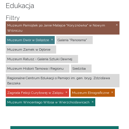
Edukacja
Filtry
Muzeum Pamiątek po Janie Matejce "Koryznówka" w Nowym
Wiśniczu
Muzeum Dwór w Dołędze
Galeria "Panorama"
Muzeum Zamek w Dębnie
Muzeum Ratusz - Galeria Sztuki Dawnej
Muzeum Historii Tarnowa i Regionu
Siedziba
Regionalne Centrum Edukacji o Pamięci im. gen. bryg. Zdzisława
Baszaka
Zagroda Felicji Curyłowej w Zalipiu
Muzeum Etnograficzne
Muzeum Wincentego Witosa w Wierzchosławicach