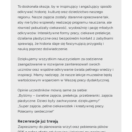
To doskonała okazja, by w inspirujący i angażujący sposób
odkrywać historię, kulturę oraz dziedzictwo naszego
regionu. Nasze zajęcia zostały starannie opracowane tak,
aby nie tylko wspierały realizację programu nauczania, ale
również pobudzały ciekawość, wyobraźnię i pasję młodych
odkrywców. Interaktywne formy pracy, ciekawe prelekcje,
działania plastyczne oraz bezpośredni kontakt z zabytkami
sprawiają, że historia staje się fascynującą przygodą i
nauką poprzez doświadczenie.
Dziękujemy wszystkim nauczycielom za codzienne
zaangażowanie w rozwijanie zainteresowań swoich
uczniów oraz wspólne odkrywanie świata pełnego wiedzy i
inspiracji. Mamy nadzieję, że nasze lekcje muzealne będą
wartościowym wsparciem w Waszej pracy dydaktycznej.
Opinie uczestników mówią same za siebie:
„Byliśmy – świetne zajęcia, prelekcja, przebieranki, zajęcia
plastyczne. Dzieci były zachwycone, dziękujemy!”
„Super zajęcia, pełne ciekawostek i kreatywnej pracy.
Polecamy serdecznie!”
Rezerwacje już trwają
Zapraszamy do planowania wizyt oraz pobierania plików