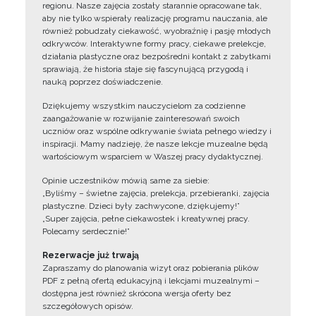
regionu. Nasze zajęcia zostały starannie opracowane tak,
aby nie tylko wspierały realizację programu nauczania, ale
również pobudzały ciekawość, wyobraźnię i pasję młodych
odkrywców. Interaktywne formy pracy, ciekawe prelekcje,
działania plastyczne oraz bezpośredni kontakt z zabytkami
sprawiają, że historia staje się fascynującą przygodą i
nauką poprzez doświadczenie.
Dziękujemy wszystkim nauczycielom za codzienne
zaangażowanie w rozwijanie zainteresowań swoich
uczniów oraz wspólne odkrywanie świata pełnego wiedzy i
inspiracji. Mamy nadzieję, że nasze lekcje muzealne będą
wartościowym wsparciem w Waszej pracy dydaktycznej.
Opinie uczestników mówią same za siebie:
„Byliśmy – świetne zajęcia, prelekcja, przebieranki, zajęcia
plastyczne. Dzieci były zachwycone, dziękujemy!”
„Super zajęcia, pełne ciekawostek i kreatywnej pracy.
Polecamy serdecznie!”
Rezerwacje już trwają
Zapraszamy do planowania wizyt oraz pobierania plików
PDF z pełną ofertą edukacyjną i lekcjami muzealnymi –
dostępna jest również skrócona wersja oferty bez
szczegółowych opisów.