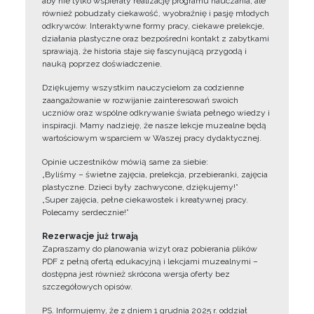
aby nie tylko wspierały realizację programu nauczania, ale
również pobudzały ciekawość, wyobraźnię i pasję młodych
odkrywców. Interaktywne formy pracy, ciekawe prelekcje,
działania plastyczne oraz bezpośredni kontakt z zabytkami
sprawiają, że historia staje się fascynującą przygodą i
nauką poprzez doświadczenie.
Dziękujemy wszystkim nauczycielom za codzienne
zaangażowanie w rozwijanie zainteresowań swoich
uczniów oraz wspólne odkrywanie świata pełnego wiedzy i
inspiracji. Mamy nadzieję, że nasze lekcje muzealne będą
wartościowym wsparciem w Waszej pracy dydaktycznej.
Opinie uczestników mówią same za siebie:
„Byliśmy – świetne zajęcia, prelekcja, przebieranki, zajęcia
plastyczne. Dzieci były zachwycone, dziękujemy!”
„Super zajęcia, pełne ciekawostek i kreatywnej pracy.
Polecamy serdecznie!”
Rezerwacje już trwają
Zapraszamy do planowania wizyt oraz pobierania plików
PDF z pełną ofertą edukacyjną i lekcjami muzealnymi –
dostępna jest również skrócona wersja oferty bez
szczegółowych opisów.
PS. Informujemy, że z dniem 1 grudnia 2025 r. oddział