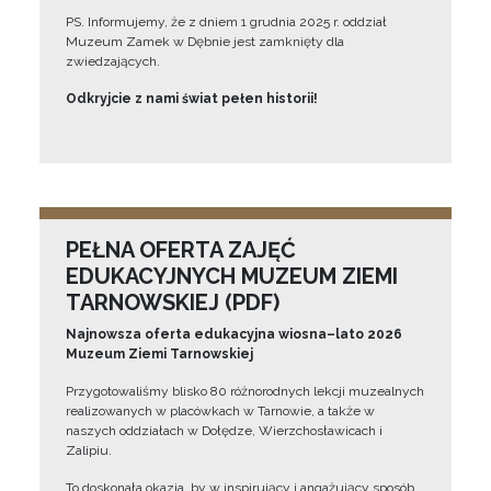
PS. Informujemy, że z dniem 1 grudnia 2025 r. oddział
Muzeum Zamek w Dębnie jest zamknięty dla
zwiedzających.
Odkryjcie z nami świat pełen historii!
PEŁNA OFERTA ZAJĘĆ
EDUKACYJNYCH MUZEUM ZIEMI
TARNOWSKIEJ (PDF)
Najnowsza oferta edukacyjna wiosna–lato 2026
Muzeum Ziemi Tarnowskiej
Przygotowaliśmy blisko 80 różnorodnych lekcji muzealnych
realizowanych w placówkach w Tarnowie, a także w
naszych oddziałach w Dołędze, Wierzchosławicach i
Zalipiu.
To doskonała okazja, by w inspirujący i angażujący sposób