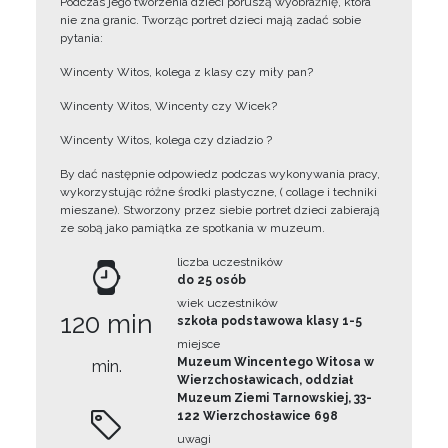
Podczas jego tworzenia dzieci poruszą wyobraźnię, która
nie zna granic. Tworząc portret dzieci mają zadać sobie
pytania:
Wincenty Witos, kolega z klasy czy miły pan?
Wincenty Witos, Wincenty czy Wicek?
Wincenty Witos, kolega czy dziadzio ?
By dać następnie odpowiedz podczas wykonywania pracy,
wykorzystując różne środki plastyczne, ( collage i techniki
mieszane). Stworzony przez siebie portret dzieci zabierają
ze sobą jako pamiątka ze spotkania w muzeum.
liczba uczestników
do 25 osób
wiek uczestników
120 min
szkoła podstawowa klasy 1-5
miejsce
Muzeum Wincentego Witosa w
min.
Wierzchosławicach, oddział
Muzeum Ziemi Tarnowskiej, 33-
122 Wierzchosławice 698
uwagi