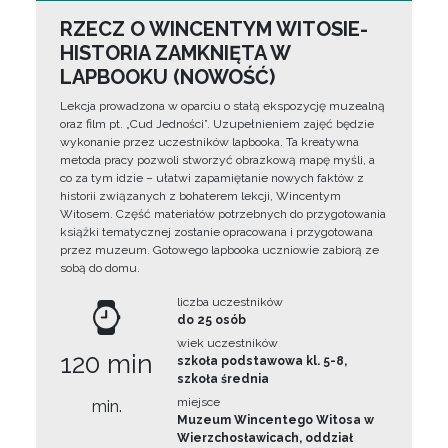
RZECZ O WINCENTYM WITOSIE-
HISTORIA ZAMKNIĘTA W
LAPBOOKU (NOWOŚĆ)
Lekcja prowadzona w oparciu o stałą ekspozycję muzealną
oraz film pt. „Cud Jedności”. Uzupełnieniem zajęć będzie
wykonanie przez uczestników lapbooka. Ta kreatywna
metoda pracy pozwoli stworzyć obrazkową mapę myśli, a
co za tym idzie – ułatwi zapamiętanie nowych faktów z
historii związanych z bohaterem lekcji, Wincentym
Witosem. Część materiałów potrzebnych do przygotowania
książki tematycznej zostanie opracowana i przygotowana
przez muzeum. Gotowego lapbooka uczniowie zabiorą ze
sobą do domu.
liczba uczestników
do 25 osób
wiek uczestników
120 min
szkoła podstawowa kl. 5-8,
szkoła średnia
miejsce
min.
Muzeum Wincentego Witosa w
Wierzchosławicach, oddział