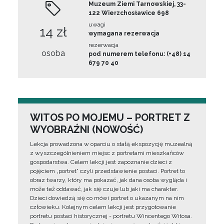
Muzeum Ziemi Tarnowskiej, 33-
122 Wierzchosławice 698
uwagi
14 zł
wymagana rezerwacja
rezerwacja
osoba
pod numerem telefonu: (+48) 14
679 70 40
WITOS PO MOJEMU – PORTRET Z
WYOBRAŹNI (NOWOŚĆ)
Lekcja prowadzona w oparciu o stałą ekspozycję muzealną
z wyszczególnieniem miejsc z portretami mieszkańców
gospodarstwa. Celem lekcji jest zapoznanie dzieci z
pojęciem „portret” czyli przedstawienie postaci. Portret to
obraz twarzy, który ma pokazać, jak dana osoba wygląda i
może też oddawać, jak się czuje lub jaki ma charakter.
Dzieci dowiedzą się co mówi portret o ukazanym na nim
człowieku. Kolejnym celem lekcji jest przygotowanie
portretu postaci historycznej - portretu Wincentego Witosa.