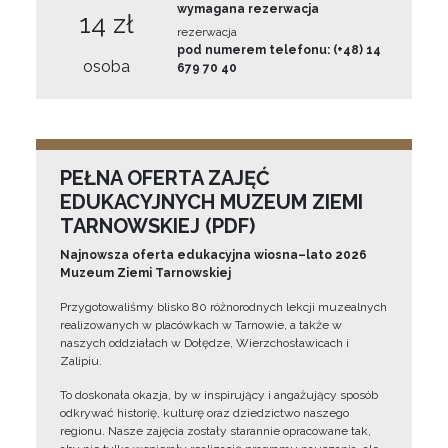
wymagana rezerwacja
14 zł
rezerwacja
pod numerem telefonu: (+48) 14
osoba
679 70 40
PEŁNA OFERTA ZAJĘĆ
EDUKACYJNYCH MUZEUM ZIEMI
TARNOWSKIEJ (PDF)
Najnowsza oferta edukacyjna wiosna–lato 2026
Muzeum Ziemi Tarnowskiej
Przygotowaliśmy blisko 80 różnorodnych lekcji muzealnych
realizowanych w placówkach w Tarnowie, a także w
naszych oddziałach w Dołędze, Wierzchosławicach i
Zalipiu.
To doskonała okazja, by w inspirujący i angażujący sposób
odkrywać historię, kulturę oraz dziedzictwo naszego
regionu. Nasze zajęcia zostały starannie opracowane tak,