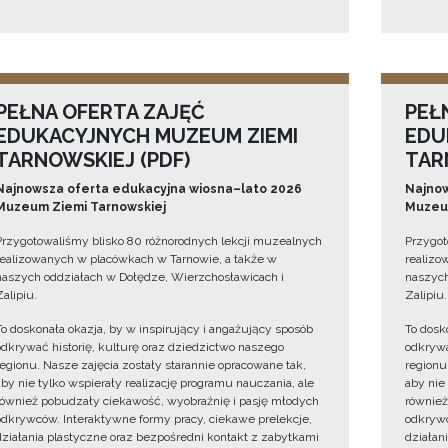
PEŁNA OFERTA ZAJĘĆ
PEŁ
EDUKACYJNYCH MUZEUM ZIEMI
EDU
TARNOWSKIEJ (PDF)
TAR
Najnowsza oferta edukacyjna wiosna–lato 2026
Najnow
Muzeum Ziemi Tarnowskiej
Muzeum
Przygotowaliśmy blisko 80 różnorodnych lekcji muzealnych
Przygot
realizowanych w placówkach w Tarnowie, a także w
realizo
naszych oddziałach w Dołędze, Wierzchosławicach i
naszych
Zalipiu.
Zalipiu.
To doskonała okazja, by w inspirujący i angażujący sposób
To dosk
odkrywać historię, kulturę oraz dziedzictwo naszego
odkrywa
regionu. Nasze zajęcia zostały starannie opracowane tak,
regionu
aby nie tylko wspierały realizację programu nauczania, ale
aby nie
również pobudzały ciekawość, wyobraźnię i pasję młodych
również
odkrywców. Interaktywne formy pracy, ciekawe prelekcje,
odkrywc
działania plastyczne oraz bezpośredni kontakt z zabytkami
działan