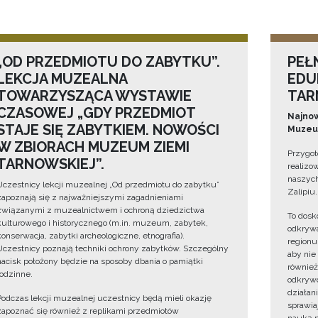
„OD PRZEDMIOTU DO ZABYTKU”.
PEŁ
LEKCJA MUZEALNA
EDU
TOWARZYSZĄCA WYSTAWIE
TAR
CZASOWEJ „GDY PRZEDMIOT
Najnow
STAJE SIĘ ZABYTKIEM. NOWOŚCI
Muzeum
W ZBIORACH MUZEUM ZIEMI
Przygot
TARNOWSKIEJ”.
realizo
naszych
Uczestnicy lekcji muzealnej „Od przedmiotu do zabytku”
Zalipiu.
zapoznają się z najważniejszymi zagadnieniami
związanymi z muzealnictwem i ochroną dziedzictwa
To dosk
kulturowego i historycznego (m.in. muzeum, zabytek,
odkrywa
konserwacja, zabytki archeologiczne, etnografia).
regionu
Uczestnicy poznają techniki ochrony zabytków. Szczególny
aby nie
nacisk położony będzie na sposoby dbania o pamiątki
również
rodzinne.
odkrywc
działan
Podczas lekcji muzealnej uczestnicy będą mieli okazję
sprawiaj
zapoznać się również z replikami przedmiotów