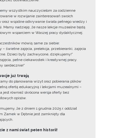
oprzez doświadczenie.
jemy wszystkim nauczycielom za codzienne
owanie w rozwijanie zainteresowań swoich
 oraz wspólne odkrywanie świata pełnego wiedzy i
cji. Mamy nadzieję, że nasze lekcje muzealne będą
iowym wsparciem w Waszej pracy dydaktycznej.
uczestników mówią same za siebie:
 – świetne zajęcia, prelekcja, przebieranki, zajęcia
zne. Dzieci były zachwycone, dziękujemy!”
zajęcia, pełne ciekawostek i kreatywnej pracy.
y serdecznie!”
acje już trwają
amy do planowania wizyt oraz pobierania plików
ełną ofertą edukacyjną i lekcjami muzealnymi –
a jest również skrócona wersja oferty bez
łowych opisów.
ormujemy, że z dniem 1 grudnia 2025 r. oddział
 Zamek w Dębnie jest zamknięty dla
jących.
ie z nami świat pełen historii!