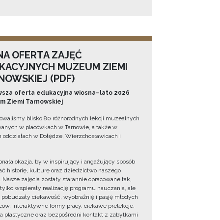
NA OFERTA ZAJĘĆ
KACYJNYCH MUZEUM ZIEMI
NOWSKIEJ (PDF)
sza oferta edukacyjna wiosna–lato 2026
 Ziemi Tarnowskiej
owaliśmy blisko 80 różnorodnych lekcji muzealnych
wanych w placówkach w Tarnowie, a także w
 oddziałach w Dołędze, Wierzchosławicach i
onała okazja, by w inspirujący i angażujący sposób
ć historię, kulturę oraz dziedzictwo naszego
. Nasze zajęcia zostały starannie opracowane tak,
 tylko wspierały realizację programu nauczania, ale
 pobudzały ciekawość, wyobraźnię i pasję młodych
ów. Interaktywne formy pracy, ciekawe prelekcje,
ia plastyczne oraz bezpośredni kontakt z zabytkami