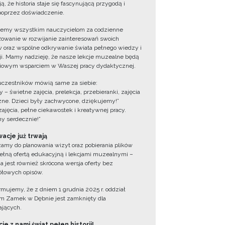
ą, że historia staje się fascynującą przygodą i
oprzez doświadczenie.
jemy wszystkim nauczycielom za codzienne
owanie w rozwijanie zainteresowań swoich
 oraz wspólne odkrywanie świata pełnego wiedzy i
cji. Mamy nadzieję, że nasze lekcje muzealne będą
iowym wsparciem w Waszej pracy dydaktycznej.
uczestników mówią same za siebie:
 – świetne zajęcia, prelekcja, przebieranki, zajęcia
zne. Dzieci były zachwycone, dziękujemy!”
zajęcia, pełne ciekawostek i kreatywnej pracy.
y serdecznie!”
acje już trwają
amy do planowania wizyt oraz pobierania plików
ełną ofertą edukacyjną i lekcjami muzealnymi –
a jest również skrócona wersja oferty bez
łowych opisów.
ormujemy, że z dniem 1 grudnia 2025 r. oddział
 Zamek w Dębnie jest zamknięty dla
jących.
ie z nami świat pełen historii!