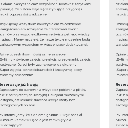
działania plastyczne oraz bezpośredni kontakt z zabytkami
działan
sprawiają, że historia staje się fascynującą przygodą i
sprawiaj
nauką poprzez doświadczenie.
nauką p
Dziękujemy wszystkim nauczycielom za codzienne
Dzięku
zaangażowanie w rozwijanie zainteresowań swoich
zaangaż
uczniów oraz wspólne odkrywanie świata pełnego wiedzy i
uczniów
inspiracji. Mamy nadzieję, że nasze lekcje muzealne będą
inspira
wartościowym wsparciem w Waszej pracy dydaktycznej.
wartośc
Opinie uczestników mówią same za siebie:
Opinie 
„Byliśmy – świetne zajęcia, prelekcja, przebieranki, zajęcia
„Byliśmy
plastyczne. Dzieci były zachwycone, dziękujemy!”
plastyc
„Super zajęcia, pełne ciekawostek i kreatywnej pracy.
„Super 
Polecamy serdecznie!”
Polecam
Rezerwacje już trwają
Rezerw
Zapraszamy do planowania wizyt oraz pobierania plików
Zaprasz
PDF z pełną ofertą edukacyjną i lekcjami muzealnymi –
PDF z p
dostępna jest również skrócona wersja oferty bez
dostępn
szczegółowych opisów.
szczegó
PS. Informujemy, że z dniem 1 grudnia 2025 r. oddział
PS. Inf
Muzeum Zamek w Dębnie jest zamknięty dla
Muzeum
zwiedzających.
zwiedza