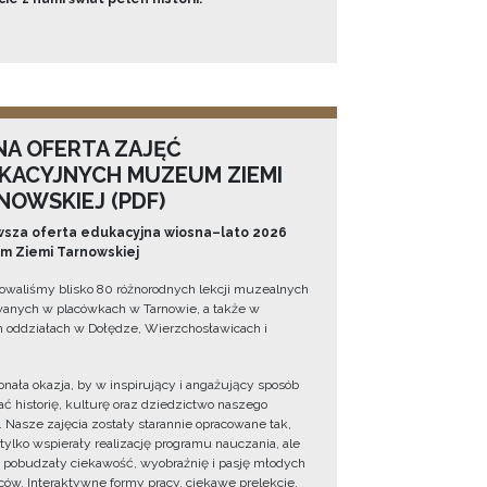
NA OFERTA ZAJĘĆ
KACYJNYCH MUZEUM ZIEMI
NOWSKIEJ (PDF)
sza oferta edukacyjna wiosna–lato 2026
 Ziemi Tarnowskiej
owaliśmy blisko 80 różnorodnych lekcji muzealnych
wanych w placówkach w Tarnowie, a także w
 oddziałach w Dołędze, Wierzchosławicach i
onała okazja, by w inspirujący i angażujący sposób
ć historię, kulturę oraz dziedzictwo naszego
. Nasze zajęcia zostały starannie opracowane tak,
 tylko wspierały realizację programu nauczania, ale
 pobudzały ciekawość, wyobraźnię i pasję młodych
ów. Interaktywne formy pracy, ciekawe prelekcje,