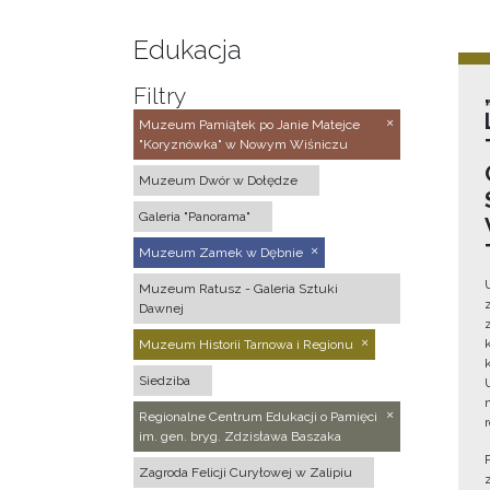
Edukacja
Filtry
Muzeum Pamiątek po Janie Matejce
"Koryznówka" w Nowym Wiśniczu
Muzeum Dwór w Dołędze
Galeria "Panorama"
Muzeum Zamek w Dębnie
Muzeum Ratusz - Galeria Sztuki
Dawnej
Muzeum Historii Tarnowa i Regionu
Siedziba
Regionalne Centrum Edukacji o Pamięci
im. gen. bryg. Zdzisława Baszaka
Zagroda Felicji Curyłowej w Zalipiu