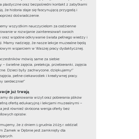
ia plastyczne oraz bezpośredni kontakt z zabytkami
ą, że historia staje się fascynującą przygodą i
oprzez doświadczenie.
jemy wszystkim nauczycielom za codzienne
owanie w rozwijanie zainteresowań swoich
 oraz wspólne odkrywanie świata pełnego wiedzy i
cji. Mamy nadzieję, że nasze lekcje muzealne będą
iowym wsparciem w Waszej pracy dydaktycznej.
uczestników mówią same za siebie:
 – świetne zajęcia, prelekcja, przebieranki, zajęcia
zne. Dzieci były zachwycone, dziękujemy!”
zajęcia, pełne ciekawostek i kreatywnej pracy.
y serdecznie!”
acje już trwają
amy do planowania wizyt oraz pobierania plików
ełną ofertą edukacyjną i lekcjami muzealnymi –
a jest również skrócona wersja oferty bez
łowych opisów.
ormujemy, że z dniem 1 grudnia 2025 r. oddział
 Zamek w Dębnie jest zamknięty dla
jących.