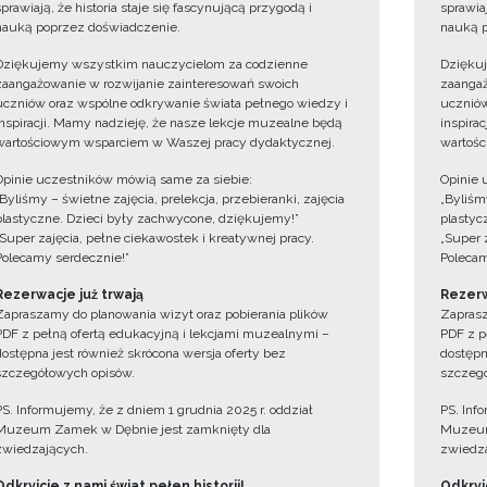
sprawiają, że historia staje się fascynującą przygodą i
sprawiaj
nauką poprzez doświadczenie.
nauką p
Dziękujemy wszystkim nauczycielom za codzienne
Dzięku
zaangażowanie w rozwijanie zainteresowań swoich
zaangaż
uczniów oraz wspólne odkrywanie świata pełnego wiedzy i
uczniów
inspiracji. Mamy nadzieję, że nasze lekcje muzealne będą
inspira
wartościowym wsparciem w Waszej pracy dydaktycznej.
wartośc
Opinie uczestników mówią same za siebie:
Opinie 
„Byliśmy – świetne zajęcia, prelekcja, przebieranki, zajęcia
„Byliśmy
plastyczne. Dzieci były zachwycone, dziękujemy!”
plastyc
„Super zajęcia, pełne ciekawostek i kreatywnej pracy.
„Super 
Polecamy serdecznie!”
Polecam
Rezerwacje już trwają
Rezerw
Zapraszamy do planowania wizyt oraz pobierania plików
Zaprasz
PDF z pełną ofertą edukacyjną i lekcjami muzealnymi –
PDF z p
dostępna jest również skrócona wersja oferty bez
dostępn
szczegółowych opisów.
szczegó
PS. Informujemy, że z dniem 1 grudnia 2025 r. oddział
PS. Inf
Muzeum Zamek w Dębnie jest zamknięty dla
Muzeum
zwiedzających.
zwiedza
Odkryjcie z nami świat pełen historii!
Odkryjc