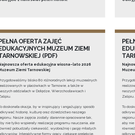
PEŁNA OFERTA ZAJĘĆ
PEŁ
EDUKACYJNYCH MUZEUM ZIEMI
EDU
TARNOWSKIEJ (PDF)
TAR
Najnowsza oferta edukacyjna wiosna–lato 2026
Najnow
Muzeum Ziemi Tarnowskiej
Muzeum
Przygotowaliśmy blisko 80 różnorodnych lekcji muzealnych
Przygot
realizowanych w placówkach w Tarnowie, a także w
realizo
naszych oddziałach w Dołędze, Wierzchosławicach i
naszych
Zalipiu.
Zalipiu.
To doskonała okazja, by w inspirujący i angażujący sposób
To dosk
odkrywać historię, kulturę oraz dziedzictwo naszego
odkrywa
regionu. Nasze zajęcia zostały starannie opracowane tak,
regionu
aby nie tylko wspierały realizację programu nauczania, ale
aby nie
również pobudzały ciekawość, wyobraźnię i pasję młodych
również
odkrywców. Interaktywne formy pracy, ciekawe prelekcje,
odkrywc