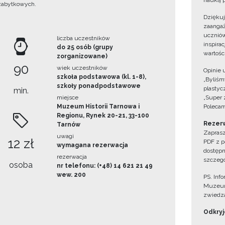
nauką p
zabytkowych.
Dzięku
zaangaż
uczniów
liczba uczestników
inspira
do 25 osób (grupy
wartośc
zorganizowane)
90
wiek uczestników
Opinie 
szkoła podstawowa (kl. 1-8),
„Byliśmy
szkoły ponadpodstawowe
plastyc
min.
miejsce
„Super 
Muzeum Historii Tarnowa i
Polecam
Regionu, Rynek 20-21, 33-100
Rezerw
Tarnów
Zaprasz
uwagi
12 zł
PDF z p
wymagana rezerwacja
dostępn
rezerwacja
szczegó
osoba
nr telefonu: (+48) 14 621 21 49
wew. 200
PS. Inf
Muzeum
zwiedza
Odkryjc