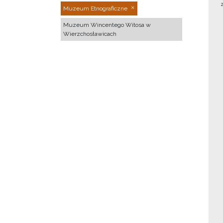
Muzeum Etnograficzne
Muzeum Wincentego Witosa w
Wierzchosławicach