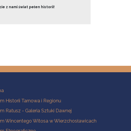
ie z nami świat pełen historii!
ba
 Historii Tarnowa i Regionu
 Ratusz - Galeria Sztuki Dawnej
m Wincentego Witosa w Wierzchosławicach
m Etnograficzne