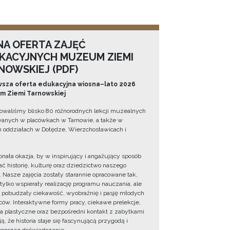
NA OFERTA ZAJĘĆ
KACYJNYCH MUZEUM ZIEMI
NOWSKIEJ (PDF)
sza oferta edukacyjna wiosna–lato 2026
 Ziemi Tarnowskiej
owaliśmy blisko 80 różnorodnych lekcji muzealnych
wanych w placówkach w Tarnowie, a także w
 oddziałach w Dołędze, Wierzchosławicach i
onała okazja, by w inspirujący i angażujący sposób
ć historię, kulturę oraz dziedzictwo naszego
. Nasze zajęcia zostały starannie opracowane tak,
 tylko wspierały realizację programu nauczania, ale
 pobudzały ciekawość, wyobraźnię i pasję młodych
ów. Interaktywne formy pracy, ciekawe prelekcje,
ia plastyczne oraz bezpośredni kontakt z zabytkami
ą, że historia staje się fascynującą przygodą i