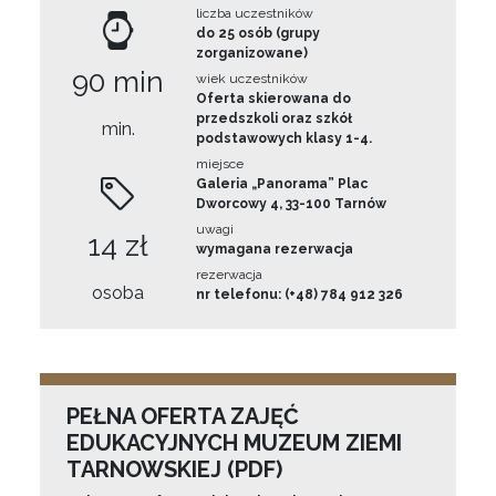
liczba uczestników
do 25 osób (grupy
zorganizowane)
90 min
wiek uczestników
Oferta skierowana do
przedszkoli oraz szkół
min.
podstawowych klasy 1-4.
miejsce
Galeria „Panorama” Plac
Dworcowy 4, 33-100 Tarnów
uwagi
14 zł
wymagana rezerwacja
rezerwacja
osoba
nr telefonu: (+48) 784 912 326
PEŁNA OFERTA ZAJĘĆ
EDUKACYJNYCH MUZEUM ZIEMI
TARNOWSKIEJ (PDF)