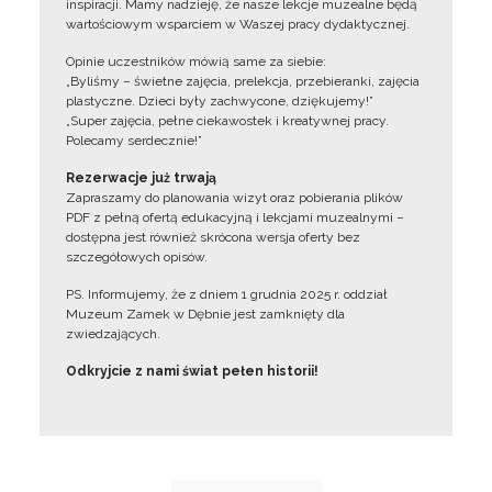
inspiracji. Mamy nadzieję, że nasze lekcje muzealne będą
wartościowym wsparciem w Waszej pracy dydaktycznej.
Opinie uczestników mówią same za siebie:
„Byliśmy – świetne zajęcia, prelekcja, przebieranki, zajęcia
plastyczne. Dzieci były zachwycone, dziękujemy!”
„Super zajęcia, pełne ciekawostek i kreatywnej pracy.
Polecamy serdecznie!”
Rezerwacje już trwają
Zapraszamy do planowania wizyt oraz pobierania plików
PDF z pełną ofertą edukacyjną i lekcjami muzealnymi –
dostępna jest również skrócona wersja oferty bez
szczegółowych opisów.
PS. Informujemy, że z dniem 1 grudnia 2025 r. oddział
Muzeum Zamek w Dębnie jest zamknięty dla
zwiedzających.
Odkryjcie z nami świat pełen historii!