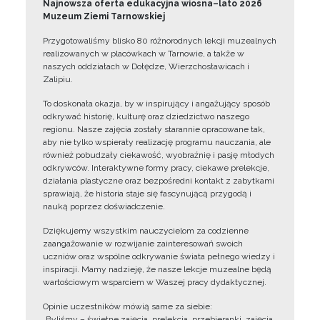
Najnowsza oferta edukacyjna wiosna–lato 2026
Muzeum Ziemi Tarnowskiej
Przygotowaliśmy blisko 80 różnorodnych lekcji muzealnych
realizowanych w placówkach w Tarnowie, a także w
naszych oddziałach w Dołędze, Wierzchosławicach i
Zalipiu.
To doskonała okazja, by w inspirujący i angażujący sposób
odkrywać historię, kulturę oraz dziedzictwo naszego
regionu. Nasze zajęcia zostały starannie opracowane tak,
aby nie tylko wspierały realizację programu nauczania, ale
również pobudzały ciekawość, wyobraźnię i pasję młodych
odkrywców. Interaktywne formy pracy, ciekawe prelekcje,
działania plastyczne oraz bezpośredni kontakt z zabytkami
sprawiają, że historia staje się fascynującą przygodą i
nauką poprzez doświadczenie.
Dziękujemy wszystkim nauczycielom za codzienne
zaangażowanie w rozwijanie zainteresowań swoich
uczniów oraz wspólne odkrywanie świata pełnego wiedzy i
inspiracji. Mamy nadzieję, że nasze lekcje muzealne będą
wartościowym wsparciem w Waszej pracy dydaktycznej.
Opinie uczestników mówią same za siebie:
„Byliśmy – świetne zajęcia, prelekcja, przebieranki, zajęcia