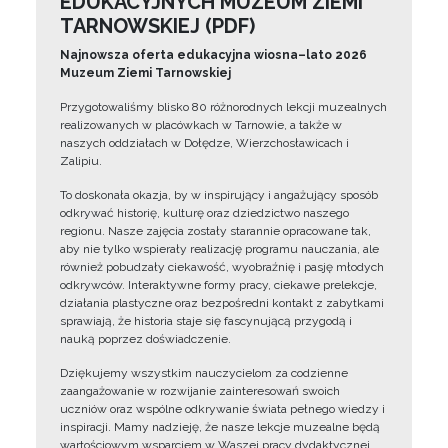
EDUKACYJNYCH MUZEUM ZIEMI
TARNOWSKIEJ (PDF)
Najnowsza oferta edukacyjna wiosna–lato 2026
Muzeum Ziemi Tarnowskiej
Przygotowaliśmy blisko 80 różnorodnych lekcji muzealnych
realizowanych w placówkach w Tarnowie, a także w
naszych oddziałach w Dołędze, Wierzchosławicach i
Zalipiu.
To doskonała okazja, by w inspirujący i angażujący sposób
odkrywać historię, kulturę oraz dziedzictwo naszego
regionu. Nasze zajęcia zostały starannie opracowane tak,
aby nie tylko wspierały realizację programu nauczania, ale
również pobudzały ciekawość, wyobraźnię i pasję młodych
odkrywców. Interaktywne formy pracy, ciekawe prelekcje,
działania plastyczne oraz bezpośredni kontakt z zabytkami
sprawiają, że historia staje się fascynującą przygodą i
nauką poprzez doświadczenie.
Dziękujemy wszystkim nauczycielom za codzienne
zaangażowanie w rozwijanie zainteresowań swoich
uczniów oraz wspólne odkrywanie świata pełnego wiedzy i
inspiracji. Mamy nadzieję, że nasze lekcje muzealne będą
wartościowym wsparciem w Waszej pracy dydaktycznej.