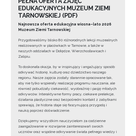
PEŁNA OFERTA ZAJĘĆ
EDUKACYJNYCH MUZEUM ZIEMI
TARNOWSKIEJ (PDF)
Najnowsza oferta edukacyjna wiosna–lato 2026
Muzeum Ziemi Tarnowskiej
Przygotowaliśmy blisko 80 różnorodnych lekcji muzealnych
realizowanych w placówkach w Tarnowie, a także w
naszych oddziałach w Dołędze, Wierzchosławicach i
Zalipiu.
To doskonała okazja, by w inspirujący i angażujący sposób
odkrywać historię, kulturę oraz dziedzictwo naszego
regionu. Nasze zajęcia zostały starannie opracowane tak,
aby nie tylko wspierały realizację programu nauczania, ale
również pobudzały ciekawość, wyobraźnię i pasję młodych
odkrywców. Interaktywne formy pracy, ciekawe prelekcje,
działania plastyczne oraz bezpośredni kontakt z zabytkami
sprawiają, że historia staje się fascynującą przygodą i
nauką poprzez doświadczenie.
Dziękujemy wszystkim nauczycielom za codzienne
zaangażowanie w rozwijanie zainteresowań swoich
uczniów oraz wspólne odkrywanie świata pełnego wiedzy i