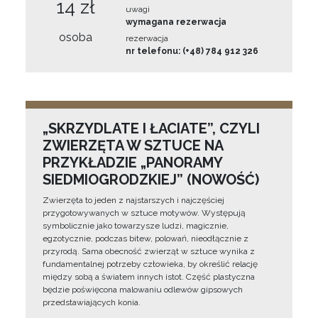
14 zł
uwagi
wymagana rezerwacja
osoba
rezerwacja
nr telefonu: (+48) 784 912 326
„SKRZYDLATE I ŁACIATE”, CZYLI
ZWIERZĘTA W SZTUCE NA
PRZYKŁADZIE „PANORAMY
SIEDMIOGRODZKIEJ” (NOWOŚĆ)
Zwierzęta to jeden z najstarszych i najczęściej
przygotowywanych w sztuce motywów. Występują
symbolicznie jako towarzysze ludzi, magicznie,
egzotycznie, podczas bitew, polowań, nieodłącznie z
przyrodą. Sama obecność zwierząt w sztuce wynika z
fundamentalnej potrzeby człowieka, by określić relację
między sobą a światem innych istot. Część plastyczna
będzie poświęcona malowaniu odlewów gipsowych
przedstawiających konia.