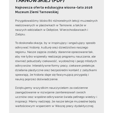
TARNOWSKIEJ (PDF)
Najnowsza oferta edukacyjna wiosna–lato 2026
Muzeum Ziemi Tarnowskiej
Przygotowaliśmy blisko 80 różnorodnych lekcji muzealnych
realizowanych w placówkach w Tarnowie, a także w
naszych oddziałach w Dołędze, Wierzchosławicach i
Zalipiu.
To doskonała okazja, by w inspirujący i angażujący sposób
odkrywać historię, kulturę oraz dziedzictwo naszego
regionu. Nasze zajęcia zostały starannie opracowane tak,
aby nie tylko wspierały realizację programu nauczania, ale
również pobudzały ciekawość, wyobraźnię i pasję młodych
odkrywców. Interaktywne formy pracy, ciekawe prelekcje,
działania plastyczne oraz bezpośredni kontakt z zabytkami
sprawiają, że historia staje się fascynującą przygodą i
nauką poprzez doświadczenie.
Dziękujemy wszystkim nauczycielom za codzienne
zaangażowanie w rozwijanie zainteresowań swoich
uczniów oraz wspólne odkrywanie świata pełnego wiedzy i
inspiracji. Mamy nadzieję, że nasze lekcje muzealne będą
wartościowym wsparciem w Waszej pracy dydaktycznej.