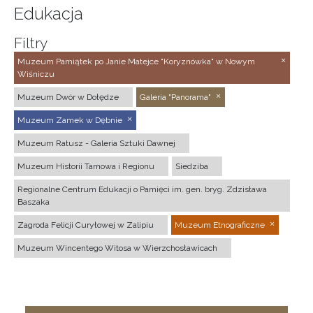
Edukacja
Filtry
Muzeum Pamiątek po Janie Matejce "Koryznówka" w Nowym
Wiśniczu
Muzeum Dwór w Dołędze
Galeria "Panorama"
Muzeum Zamek w Dębnie
Muzeum Ratusz - Galeria Sztuki Dawnej
Muzeum Historii Tarnowa i Regionu
Siedziba
Regionalne Centrum Edukacji o Pamięci im. gen. bryg. Zdzisława
Baszaka
Zagroda Felicji Curyłowej w Zalipiu
Muzeum Etnograficzne
Muzeum Wincentego Witosa w Wierzchosławicach