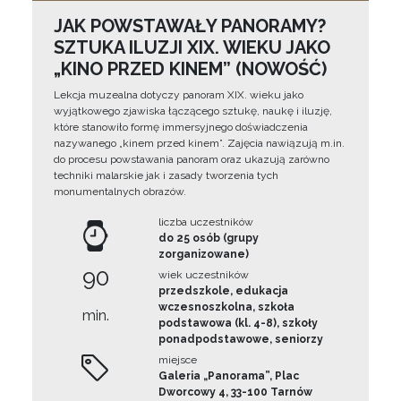
JAK POWSTAWAŁY PANORAMY?
SZTUKA ILUZJI XIX. WIEKU JAKO
„KINO PRZED KINEM” (NOWOŚĆ)
Lekcja muzealna dotyczy panoram XIX. wieku jako
wyjątkowego zjawiska łączącego sztukę, naukę i iluzję,
które stanowiło formę immersyjnego doświadczenia
nazywanego „kinem przed kinem”. Zajęcia nawiązują m.in.
do procesu powstawania panoram oraz ukazują zarówno
techniki malarskie jak i zasady tworzenia tych
monumentalnych obrazów.
liczba uczestników
do 25 osób (grupy
zorganizowane)
90
wiek uczestników
przedszkole, edukacja
wczesnoszkolna, szkoła
min.
podstawowa (kl. 4-8), szkoły
ponadpodstawowe, seniorzy
miejsce
Galeria „Panorama”, Plac
Dworcowy 4, 33-100 Tarnów