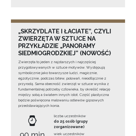
„SKRZYDLATE I ŁACIATE”, CZYLI
ZWIERZĘTA W SZTUCE NA
PRZYKŁADZIE „PANORAMY
SIEDMIOGRODZKIEJ” (NOWOŚĆ)
Zwierzęta to jeden z najstarszych i najczęściej
przygotowywanych w sztuce motywów. Występują
symbolicznie jako towarzysze ludzi, magicznie,
egzotycznie, podczas bitew, polowań, nieodłącznie z
przyrodą. Sama obecność zwierząt w sztuce wynika z
fundamentalnej potrzeby człowieka, by określić relację
między sobą a światem innych istot. Część plastyczna
będzie poświęcona malowaniu odlewów gipsowych
przedstawiających konia.
liczba uczestników
do 25 osób (grupy
zorganizowane)
90 min
wiek uczestników