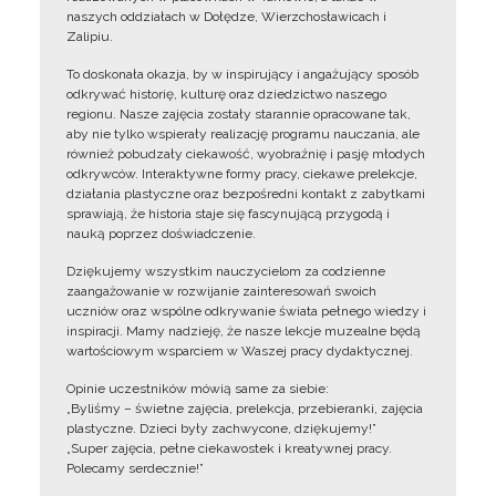
naszych oddziałach w Dołędze, Wierzchosławicach i
Zalipiu.
To doskonała okazja, by w inspirujący i angażujący sposób
odkrywać historię, kulturę oraz dziedzictwo naszego
regionu. Nasze zajęcia zostały starannie opracowane tak,
aby nie tylko wspierały realizację programu nauczania, ale
również pobudzały ciekawość, wyobraźnię i pasję młodych
odkrywców. Interaktywne formy pracy, ciekawe prelekcje,
działania plastyczne oraz bezpośredni kontakt z zabytkami
sprawiają, że historia staje się fascynującą przygodą i
nauką poprzez doświadczenie.
Dziękujemy wszystkim nauczycielom za codzienne
zaangażowanie w rozwijanie zainteresowań swoich
uczniów oraz wspólne odkrywanie świata pełnego wiedzy i
inspiracji. Mamy nadzieję, że nasze lekcje muzealne będą
wartościowym wsparciem w Waszej pracy dydaktycznej.
Opinie uczestników mówią same za siebie:
„Byliśmy – świetne zajęcia, prelekcja, przebieranki, zajęcia
plastyczne. Dzieci były zachwycone, dziękujemy!”
„Super zajęcia, pełne ciekawostek i kreatywnej pracy.
Polecamy serdecznie!”