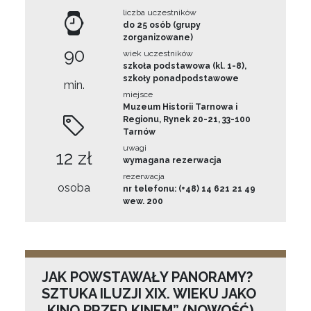
liczba uczestników
do 25 osób (grupy
zorganizowane)
90
wiek uczestników
szkoła podstawowa (kl. 1-8),
szkoły ponadpodstawowe
min.
miejsce
Muzeum Historii Tarnowa i
Regionu, Rynek 20-21, 33-100
Tarnów
uwagi
12 zł
wymagana rezerwacja
rezerwacja
osoba
nr telefonu: (+48) 14 621 21 49
wew. 200
JAK POWSTAWAŁY PANORAMY?
SZTUKA ILUZJI XIX. WIEKU JAKO
„KINO PRZED KINEM” (NOWOŚĆ)