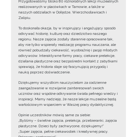
Przygotowaliśmy blisko 80 różnorodnych lekcji muzealnych
realizowanych w placówkach w Tarnowie, a także w
naszych oddziałach w Dołędze, Wierzchosławicach i
Zalipiu.
To doskonała okazja, by w inspirujący i angażujący sposób
odkrywać historię, kulturę oraz dziedzictwo naszego
regionu. Nasze zajęcia zostały starannie opracowane tak,
aby nie tylko wspierały realizację programu nauczania, ale
również pobudzały ciekawość, wyobraźnię i pasję młodych
odkrywców. Interaktywne formy pracy, ciekawe prelekcje,
działania plastyczne oraz bezpośredni kontakt z zabytkami
sprawiają, że historia staje się fascynującą przygodą i
nauką poprzez doświadczenie.
Dziękujemy wszystkim nauczycielom za codzienne
zaangażowanie w rozwijanie zainteresowań swoich
uczniów oraz wspólne odkrywanie świata pełnego wiedzy i
inspiracji. Mamy nadzieję, że nasze lekcje muzealne będą
wartościowym wsparciem w Waszej pracy dydaktycznej.
Opinie uczestników mówią same za siebie:
„Byliśmy – świetne zajęcia, prelekcja, przebieranki, zajęcia
plastyczne. Dzieci były zachwycone, dziękujemy!”
„Super zajęcia, pełne ciekawostek i kreatywnej pracy.