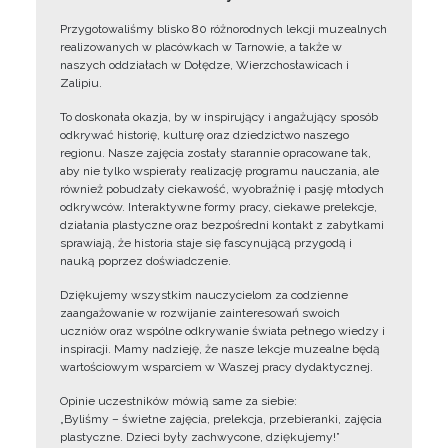
Przygotowaliśmy blisko 80 różnorodnych lekcji muzealnych
realizowanych w placówkach w Tarnowie, a także w
naszych oddziałach w Dołędze, Wierzchosławicach i
Zalipiu.
To doskonała okazja, by w inspirujący i angażujący sposób
odkrywać historię, kulturę oraz dziedzictwo naszego
regionu. Nasze zajęcia zostały starannie opracowane tak,
aby nie tylko wspierały realizację programu nauczania, ale
również pobudzały ciekawość, wyobraźnię i pasję młodych
odkrywców. Interaktywne formy pracy, ciekawe prelekcje,
działania plastyczne oraz bezpośredni kontakt z zabytkami
sprawiają, że historia staje się fascynującą przygodą i
nauką poprzez doświadczenie.
Dziękujemy wszystkim nauczycielom za codzienne
zaangażowanie w rozwijanie zainteresowań swoich
uczniów oraz wspólne odkrywanie świata pełnego wiedzy i
inspiracji. Mamy nadzieję, że nasze lekcje muzealne będą
wartościowym wsparciem w Waszej pracy dydaktycznej.
Opinie uczestników mówią same za siebie:
„Byliśmy – świetne zajęcia, prelekcja, przebieranki, zajęcia
plastyczne. Dzieci były zachwycone, dziękujemy!”