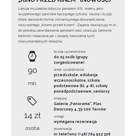
Lekcja muzealna dotyczy panoram XIX. wieku jako
wyjątkowego zjawiska łączącego sztukę, naukę i iluzję,
które stanowiło formę immersyjnego doświadczenia
nazywanego „kinem przed kinem”. Zajęcia nawiązują m.in.
do procesu powstawania panoram oraz ukazują zarówno
techniki malarskie jak i zasady tworzenia tych
monumentalnych obrazów.
liczba uczestników
do 25 osób (grupy
zorganizowane)
90
wiek uczestników
przedszkole, edukacja
wczesnoszkolna, szkoła
min.
podstawowa (kl. 4-8), szkoły
ponadpodstawowe, seniorzy
miejsce
Galeria „Panorama”, Plac
Dworcowy 4, 33-100 Tarnów
14 zł
uwagi
wymagana rezerwacja
osoba
rezerwacja
nr telefonu: (+48) 784 912 326