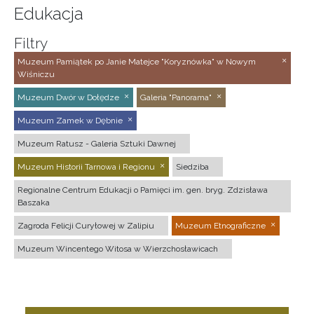
Edukacja
Filtry
Muzeum Pamiątek po Janie Matejce "Koryznówka" w Nowym
Wiśniczu
Muzeum Dwór w Dołędze
Galeria "Panorama"
Muzeum Zamek w Dębnie
Muzeum Ratusz - Galeria Sztuki Dawnej
Muzeum Historii Tarnowa i Regionu
Siedziba
Regionalne Centrum Edukacji o Pamięci im. gen. bryg. Zdzisława
Baszaka
Zagroda Felicji Curyłowej w Zalipiu
Muzeum Etnograficzne
Muzeum Wincentego Witosa w Wierzchosławicach