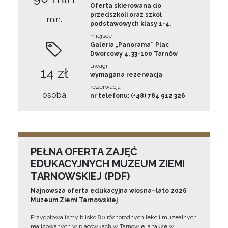
Oferta skierowana do
przedszkoli oraz szkół
min.
podstawowych klasy 1-4.
miejsce
Galeria „Panorama” Plac
Dworcowy 4, 33-100 Tarnów
uwagi
14 zł
wymagana rezerwacja
rezerwacja
osoba
nr telefonu: (+48) 784 912 326
PEŁNA OFERTA ZAJĘĆ
EDUKACYJNYCH MUZEUM ZIEMI
TARNOWSKIEJ (PDF)
Najnowsza oferta edukacyjna wiosna–lato 2026
Muzeum Ziemi Tarnowskiej
Przygotowaliśmy blisko 80 różnorodnych lekcji muzealnych
realizowanych w placówkach w Tarnowie, a także w