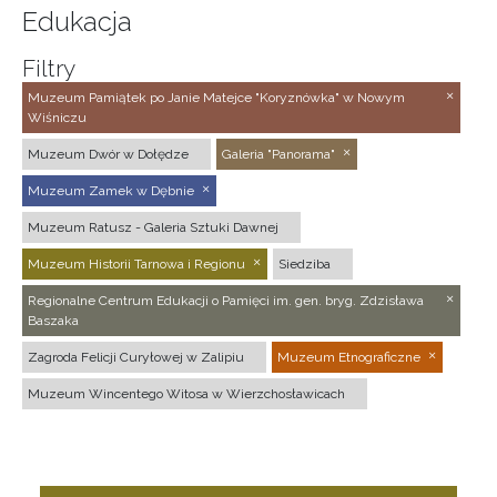
Edukacja
Filtry
Muzeum Pamiątek po Janie Matejce "Koryznówka" w Nowym
Wiśniczu
Muzeum Dwór w Dołędze
Galeria "Panorama"
Muzeum Zamek w Dębnie
Muzeum Ratusz - Galeria Sztuki Dawnej
Muzeum Historii Tarnowa i Regionu
Siedziba
Regionalne Centrum Edukacji o Pamięci im. gen. bryg. Zdzisława
Baszaka
Zagroda Felicji Curyłowej w Zalipiu
Muzeum Etnograficzne
Muzeum Wincentego Witosa w Wierzchosławicach