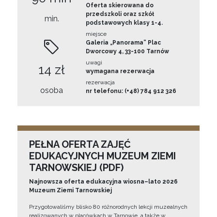
Oferta skierowana do
przedszkoli oraz szkół
min.
podstawowych klasy 1-4.
miejsce
Galeria „Panorama” Plac
Dworcowy 4, 33-100 Tarnów
uwagi
14 zł
wymagana rezerwacja
rezerwacja
osoba
nr telefonu: (+48) 784 912 326
PEŁNA OFERTA ZAJĘĆ
EDUKACYJNYCH MUZEUM ZIEMI
TARNOWSKIEJ (PDF)
Najnowsza oferta edukacyjna wiosna–lato 2026
Muzeum Ziemi Tarnowskiej
Przygotowaliśmy blisko 80 różnorodnych lekcji muzealnych
realizowanych w placówkach w Tarnowie, a także w