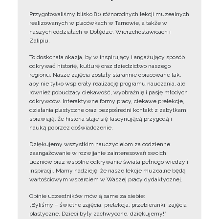
Przygotowaliśmy blisko 80 różnorodnych lekcji muzealnych
realizowanych w placówkach w Tarnowie, a także w
naszych oddziałach w Dołędze, Wierzchosławicach i
Zalipiu.
To doskonała okazja, by w inspirujący i angażujący sposób
odkrywać historię, kulturę oraz dziedzictwo naszego
regionu. Nasze zajęcia zostały starannie opracowane tak,
aby nie tylko wspierały realizację programu nauczania, ale
również pobudzały ciekawość, wyobraźnię i pasję młodych
odkrywców. Interaktywne formy pracy, ciekawe prelekcje,
działania plastyczne oraz bezpośredni kontakt z zabytkami
sprawiają, że historia staje się fascynującą przygodą i
nauką poprzez doświadczenie.
Dziękujemy wszystkim nauczycielom za codzienne
zaangażowanie w rozwijanie zainteresowań swoich
uczniów oraz wspólne odkrywanie świata pełnego wiedzy i
inspiracji. Mamy nadzieję, że nasze lekcje muzealne będą
wartościowym wsparciem w Waszej pracy dydaktycznej.
Opinie uczestników mówią same za siebie:
„Byliśmy – świetne zajęcia, prelekcja, przebieranki, zajęcia
plastyczne. Dzieci były zachwycone, dziękujemy!”