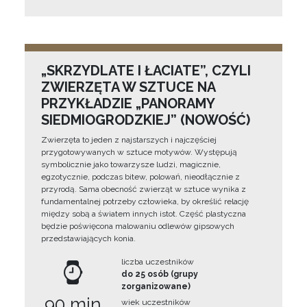
„SKRZYDLATE I ŁACIATE”, CZYLI
ZWIERZĘTA W SZTUCE NA
PRZYKŁADZIE „PANORAMY
SIEDMIOGRODZKIEJ” (NOWOŚĆ)
Zwierzęta to jeden z najstarszych i najczęściej
przygotowywanych w sztuce motywów. Występują
symbolicznie jako towarzysze ludzi, magicznie,
egzotycznie, podczas bitew, polowań, nieodłącznie z
przyrodą. Sama obecność zwierząt w sztuce wynika z
fundamentalnej potrzeby człowieka, by określić relację
między sobą a światem innych istot. Część plastyczna
będzie poświęcona malowaniu odlewów gipsowych
przedstawiających konia.
liczba uczestników
do 25 osób (grupy
zorganizowane)
90 min
wiek uczestników