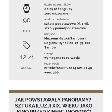
liczba uczestników
do 25 osób (grupy
zorganizowane)
90
wiek uczestników
szkoła podstawowa (kl. 1-8),
szkoły ponadpodstawowe
min.
miejsce
Muzeum Historii Tarnowa i
Regionu, Rynek 20-21, 33-100
Tarnów
uwagi
12 zł
wymagana rezerwacja
rezerwacja
osoba
nr telefonu: (+48) 14 621 21 49
wew. 200
JAK POWSTAWAŁY PANORAMY?
SZTUKA ILUZJI XIX. WIEKU JAKO
„KINO PRZED KINEM” (NOWOŚĆ)