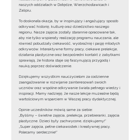
naszych oddziałach w Dołędze, Wierzchosławicach i
Zalipiu.
To doskonała okazja, by w inspirujący i angażujący sposób
odkrywać historię, kulturę oraz dziedzictwo naszego
regionu. Nasze zajęcia zostały starannie opracowane tak,
aby nie tylko wspierały realizację programu nauczania, ale
również pobudzały ciekawość, wyobraźnię i pasję młodych
odkrywców. Interaktywne formy pracy, ciekawe prelekcje,
działania plastyczne oraz bezpośredni kontakt z zabytkami
sprawiają, że historia staje się fascynującą przygodą i
nauką poprzez doświadczenie.
Dziękujemy wszystkim nauczycielom za codzienne
zaangażowanie w rozwijanie zainteresowań swoich
uczniów oraz wspólne odkrywanie świata pełnego wiedzy i
inspiracji. Mamy nadzieję, że nasze lekcje muzealne będą
wartościowym wsparciem w Waszej pracy dydaktycznej.
Opinie uczestników mówią same za siebie:
„Byliśmy – świetne zajęcia, prelekcja, przebieranki, zajęcia
plastyczne. Dzieci były zachwycone, dziękujemy!”
„Super zajęcia, pełne ciekawostek i kreatywnej pracy.
Polecamy serdecznie!”