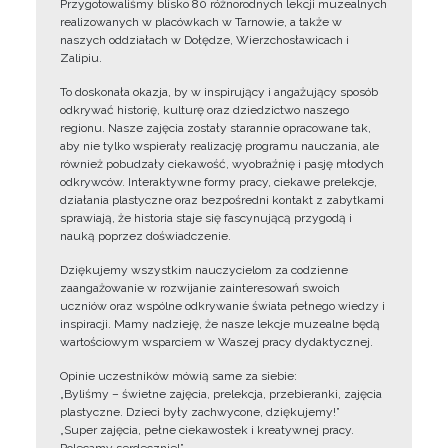
Przygotowaliśmy blisko 80 różnorodnych lekcji muzealnych
realizowanych w placówkach w Tarnowie, a także w
naszych oddziałach w Dołędze, Wierzchosławicach i
Zalipiu.
To doskonała okazja, by w inspirujący i angażujący sposób
odkrywać historię, kulturę oraz dziedzictwo naszego
regionu. Nasze zajęcia zostały starannie opracowane tak,
aby nie tylko wspierały realizację programu nauczania, ale
również pobudzały ciekawość, wyobraźnię i pasję młodych
odkrywców. Interaktywne formy pracy, ciekawe prelekcje,
działania plastyczne oraz bezpośredni kontakt z zabytkami
sprawiają, że historia staje się fascynującą przygodą i
nauką poprzez doświadczenie.
Dziękujemy wszystkim nauczycielom za codzienne
zaangażowanie w rozwijanie zainteresowań swoich
uczniów oraz wspólne odkrywanie świata pełnego wiedzy i
inspiracji. Mamy nadzieję, że nasze lekcje muzealne będą
wartościowym wsparciem w Waszej pracy dydaktycznej.
Opinie uczestników mówią same za siebie:
„Byliśmy – świetne zajęcia, prelekcja, przebieranki, zajęcia
plastyczne. Dzieci były zachwycone, dziękujemy!”
„Super zajęcia, pełne ciekawostek i kreatywnej pracy.