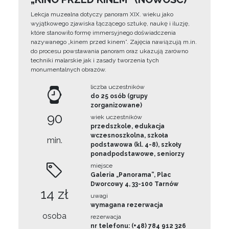
Lekcja muzealna dotyczy panoram XIX. wieku jako
wyjątkowego zjawiska łączącego sztukę, naukę i iluzję,
które stanowiło formę immersyjnego doświadczenia
nazywanego „kinem przed kinem”. Zajęcia nawiązują m.in.
do procesu powstawania panoram oraz ukazują zarówno
techniki malarskie jak i zasady tworzenia tych
monumentalnych obrazów.
liczba uczestników
do 25 osób (grupy
zorganizowane)
90
wiek uczestników
przedszkole, edukacja
wczesnoszkolna, szkoła
min.
podstawowa (kl. 4-8), szkoły
ponadpodstawowe, seniorzy
miejsce
Galeria „Panorama”, Plac
Dworcowy 4, 33-100 Tarnów
14 zł
uwagi
wymagana rezerwacja
osoba
rezerwacja
nr telefonu: (+48) 784 912 326