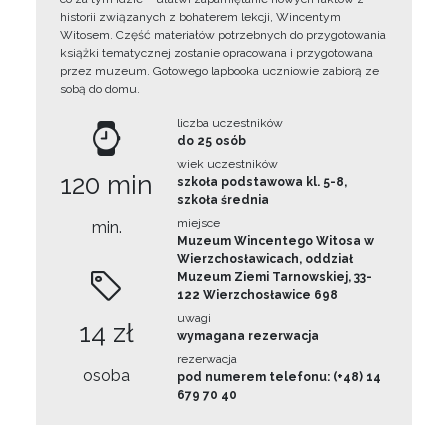
historii związanych z bohaterem lekcji, Wincentym
Witosem. Część materiałów potrzebnych do przygotowania
książki tematycznej zostanie opracowana i przygotowana
przez muzeum. Gotowego lapbooka uczniowie zabiorą ze
sobą do domu.
liczba uczestników
do 25 osób
wiek uczestników
120 min
szkoła podstawowa kl. 5-8,
szkoła średnia
miejsce
min.
Muzeum Wincentego Witosa w
Wierzchosławicach, oddział
Muzeum Ziemi Tarnowskiej, 33-
122 Wierzchosławice 698
uwagi
14 zł
wymagana rezerwacja
rezerwacja
osoba
pod numerem telefonu: (+48) 14
679 70 40