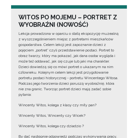
WITOS PO MOJEMU – PORTRET Z
WYOBRAŹNI (NOWOŚĆ)
Lekcja prowadzona w oparciu o stałą ekspozycję muzealną
z wyszczególnieniem miejsc z portretami mieszkańców
gospodarstwa. Celem lekcji jest zapoznanie dzieci z
pojęciem „portret” czyli przedstawienie postaci. Portret to
obraz twarzy, który ma pokazać, jak dana osoba wygląda i
może też oddawać, jak się czuje lub jaki ma charakter.
Dzieci dowiedzą się co mówi portret o ukazanym na nim
człowieku. Kolejnym celem lekcji jest przygotowanie
portretu postaci historycznej - portretu Wincentego Witosa.
Podczas jego tworzenia dzieci poruszą wyobraźnię, która
nie zna granic. Tworząc portret dzieci mają zadać sobie
pytania:
Wincenty Witos, kolega z klasy czy miły pan?
Wincenty Witos, Wincenty czy Wicek?
Wincenty Witos, kolega czy dziadzio ?
By dać następnie odpowiedz podczas wykonywania pracy,