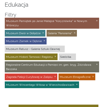
Edukacja
Filtry
Muzeum Pamiątek po Janie Matejce "Koryznówka" w Nowym
Wiśniczu
Muzeum Dwór w Dołędze
Galeria "Panorama"
Muzeum Zamek w Dębnie
Muzeum Ratusz - Galeria Sztuki Dawnej
Muzeum Historii Tarnowa i Regionu
Siedziba
Regionalne Centrum Edukacji o Pamięci im. gen. bryg. Zdzisława
Baszaka
Zagroda Felicji Curyłowej w Zalipiu
Muzeum Etnograficzne
Muzeum Wincentego Witosa w Wierzchosławicach