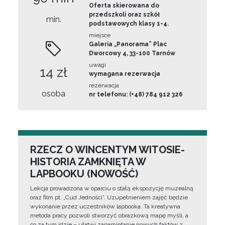
Oferta skierowana do
przedszkoli oraz szkół
min.
podstawowych klasy 1-4.
miejsce
Galeria „Panorama” Plac
Dworcowy 4, 33-100 Tarnów
uwagi
14 zł
wymagana rezerwacja
rezerwacja
osoba
nr telefonu: (+48) 784 912 326
RZECZ O WINCENTYM WITOSIE-
HISTORIA ZAMKNIĘTA W
LAPBOOKU (NOWOŚĆ)
Lekcja prowadzona w oparciu o stałą ekspozycję muzealną
oraz film pt. „Cud Jedności”. Uzupełnieniem zajęć będzie
wykonanie przez uczestników lapbooka. Ta kreatywna
metoda pracy pozwoli stworzyć obrazkową mapę myśli, a
co za tym idzie – ułatwi zapamiętanie nowych faktów z