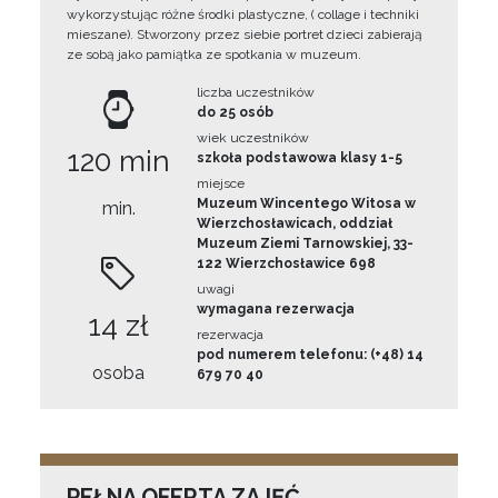
wykorzystując różne środki plastyczne, ( collage i techniki
mieszane). Stworzony przez siebie portret dzieci zabierają
ze sobą jako pamiątka ze spotkania w muzeum.
liczba uczestników
do 25 osób
wiek uczestników
120 min
szkoła podstawowa klasy 1-5
miejsce
Muzeum Wincentego Witosa w
min.
Wierzchosławicach, oddział
Muzeum Ziemi Tarnowskiej, 33-
122 Wierzchosławice 698
uwagi
wymagana rezerwacja
14 zł
rezerwacja
pod numerem telefonu: (+48) 14
osoba
679 70 40
PEŁNA OFERTA ZAJĘĆ