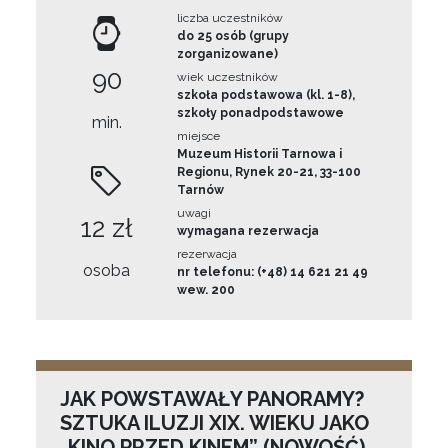
liczba uczestników
do 25 osób (grupy
zorganizowane)
90
wiek uczestników
szkoła podstawowa (kl. 1-8),
szkoły ponadpodstawowe
min.
miejsce
Muzeum Historii Tarnowa i
Regionu, Rynek 20-21, 33-100
Tarnów
uwagi
12 zł
wymagana rezerwacja
rezerwacja
osoba
nr telefonu: (+48) 14 621 21 49
wew. 200
JAK POWSTAWAŁY PANORAMY?
SZTUKA ILUZJI XIX. WIEKU JAKO
„KINO PRZED KINEM” (NOWOŚĆ)