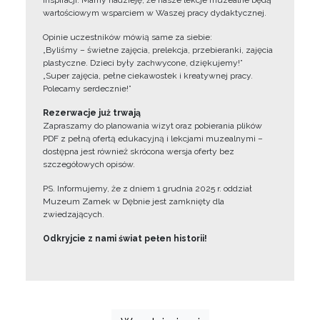
inspiracji. Mamy nadzieję, że nasze lekcje muzealne będą
wartościowym wsparciem w Waszej pracy dydaktycznej.
Opinie uczestników mówią same za siebie:
„Byliśmy – świetne zajęcia, prelekcja, przebieranki, zajęcia
plastyczne. Dzieci były zachwycone, dziękujemy!”
„Super zajęcia, pełne ciekawostek i kreatywnej pracy.
Polecamy serdecznie!”
Rezerwacje już trwają
Zapraszamy do planowania wizyt oraz pobierania plików
PDF z pełną ofertą edukacyjną i lekcjami muzealnymi –
dostępna jest również skrócona wersja oferty bez
szczegółowych opisów.
PS. Informujemy, że z dniem 1 grudnia 2025 r. oddział
Muzeum Zamek w Dębnie jest zamknięty dla
zwiedzających.
Odkryjcie z nami świat pełen historii!