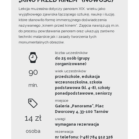
Lekcja muzealna dotyczy panoram XIX. wieku jako
wyjątkowego zjawiska łączącego sztukę, naukę i iluzję,
które stanowiło formę immersyjnego doświadczenia
nazywanego „kinem przed kinem”. Zajęcia nawiązują m.in.
do procesu powstawania panoram oraz ukazują zarówno
techniki malarskie jak i zasady tworzenia tych
monumentalnych obrazów.
liczba uczestników
do 25 osób (grupy
zorganizowane)
90
wiek uczestników
przedszkole, edukacja
wczesnoszkolna, szkoła
min.
podstawowa (kl. 4-8), szkoły
ponadpodstawowe, seniorzy
miejsce
Galeria „Panorama”, Plac
Dworcowy 4, 33-100 Tarnów
14 zł
uwagi
wymagana rezerwacja
osoba
rezerwacja
nr telefonu: (+48) 784 912 326