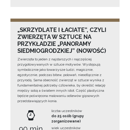
„SKRZYDLATE I ŁACIATE”, CZYLI
ZWIERZĘTA W SZTUCE NA
PRZYKŁADZIE „PANORAMY
SIEDMIOGRODZKIEJ” (NOWOŚĆ)
Zwierzęta to jeden z najstarszych i najczęściej
przygotowywanych w sztuce motywów. Występują
symbolicznie jako towarzysze ludzi, magicznie,
egzotycznie, podczas bitew, polowań, nieodłącznie z
przyrodą. Sama obecność zwierząt w sztuce wynika z
fundamentalnej potrzeby człowieka, by określić relację
między sobą a światem innych istot. Część plastyczna
będzie poświęcona malowaniu odlewów gipsowych
przedstawiających konia.
liczba uczestników
do 25 osób (grupy
zorganizowane)
90 min
wiek uczestników