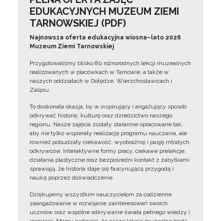
EDUKACYJNYCH MUZEUM ZIEMI
TARNOWSKIEJ (PDF)
Najnowsza oferta edukacyjna wiosna–lato 2026
Muzeum Ziemi Tarnowskiej
Przygotowaliśmy blisko 80 różnorodnych lekcji muzealnych
realizowanych w placówkach w Tarnowie, a także w
naszych oddziałach w Dołędze, Wierzchosławicach i
Zalipiu.
To doskonała okazja, by w inspirujący i angażujący sposób
odkrywać historię, kulturę oraz dziedzictwo naszego
regionu. Nasze zajęcia zostały starannie opracowane tak,
aby nie tylko wspierały realizację programu nauczania, ale
również pobudzały ciekawość, wyobraźnię i pasję młodych
odkrywców. Interaktywne formy pracy, ciekawe prelekcje,
działania plastyczne oraz bezpośredni kontakt z zabytkami
sprawiają, że historia staje się fascynującą przygodą i
nauką poprzez doświadczenie.
Dziękujemy wszystkim nauczycielom za codzienne
zaangażowanie w rozwijanie zainteresowań swoich
uczniów oraz wspólne odkrywanie świata pełnego wiedzy i